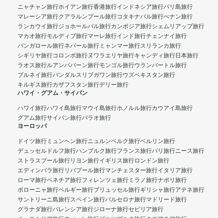
ニャチャン旅行
ホイアン旅行
香港旅行
インドネシア旅行
バリ島旅行
マレーシア旅行
クアラルンプール旅行
コタキナバル旅行
ぺナン旅行
ランカウイ旅行
ジョホールバル旅行
カンボジア旅行
シェムリアップ旅行
マカオ旅行
モルディブ旅行
マーレ旅行
インド旅行
チェンナイ旅行
バンガロール旅行
ネパール旅行
ミャンマー旅行
スリランカ旅行
シギリヤ旅行
コロンボ旅行
ヌワラエリヤ旅行
キャンディ旅行
日本旅行
ラオス旅行
ルアンパバーン旅行
モンゴル旅行
ウランバートル旅行
ブルネイ旅行
バンダルスリブガワン旅行
ウズベキスタン旅行
キルギス旅行
カザフスタン旅行
デリー旅行
ハワイ・グアム・サイパン
ハワイ旅行
ハワイ島旅行
マウイ島旅行
ホノルル旅行
カウアイ島旅行
グアム旅行
サイパン旅行
パラオ旅行
ヨーロッパ
ドイツ旅行
ミュンヘン旅行
ニュルンベルク旅行
ベルリン旅行
デュッセルドルフ旅行
ハンブルク旅行
フランス旅行
パリ旅行
ニース旅行
ストラスブール旅行
リヨン旅行
イギリス旅行
ロンドン旅行
エディンバラ旅行
リバプール旅行
マンチェスター旅行
イタリア旅行
ローマ旅行
ベネチア旅行
フィレンツェ旅行
ミラノ旅行
ナポリ旅行
ボローニャ旅行
ベルギー旅行
ブリュッセル旅行
ギリシャ旅行
アテネ旅行
サントリーニ島旅行
スペイン旅行
バルセロナ旅行
マドリード旅行
グラナダ旅行
バレンシア旅行
ジローナ旅行
セビリア旅行