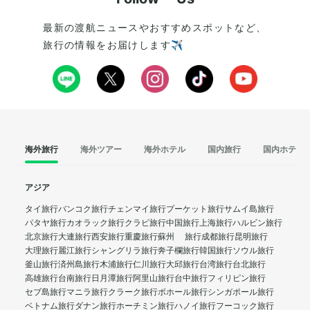
最新の渡航ニュースやおすすめスポットなど、
旅行の情報をお届けします✈️
海外旅行
海外ツアー
海外ホテル
国内旅行
国内ホテル
アジア
タイ旅行
バンコク旅行
チェンマイ旅行
プーケット旅行
サムイ島旅行
パタヤ旅行
カオラック旅行
クラビ旅行
中国旅行
上海旅行
ハルビン旅行
北京旅行
大連旅行
西安旅行
重慶旅行
蘇州 旅行
成都旅行
昆明旅行
大理旅行
麗江旅行
シャングリラ旅行
奔子欄旅行
韓国旅行
ソウル旅行
釜山旅行
済州島旅行
木浦旅行
仁川旅行
大邱旅行
台湾旅行
台北旅行
高雄旅行
台南旅行
日月潭旅行
阿里山旅行
台中旅行
フィリピン旅行
セブ島旅行
マニラ旅行
クラーク旅行
ボホール旅行
シンガポール旅行
ベトナム旅行
ダナン旅行
ホーチミン旅行
ハノイ旅行
フーコック旅行