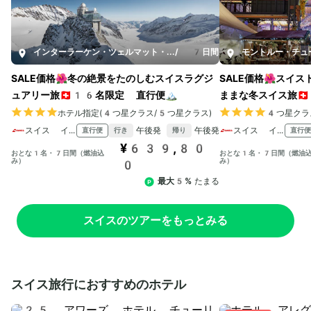
インターラーケン・ツェルマット・ベルン
/
7日間
モントルー・チュ
SALE価格🌺冬の絶景をたのしむスイスラグジ
SALE価格🌺スイ
ュアリー旅🇨🇭16名限定 直行便🏔️
ままな冬スイス旅🇨
ホテル指定(4つ星クラス/5つ星クラス)
4つ星クラ
スイス インターナショナル エアラインズ
午後発
午後発
スイス インターナショナル エアラインズ
直行便
直行便
行き
帰り
¥639,80
おとな1名・7日間（燃油込
おとな1名・7日間（燃油
み）
み）
0
最大5%
たまる
スイスのツアーをもっとみる
スイス旅行におすすめのホテル