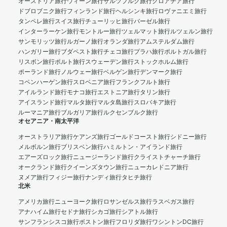
オーストリア旅行
ウィーン旅行
ザルツブルク旅行
クロアチア旅行
ドブロブニク旅行
フィンランド旅行
ヘルシンキ旅行
ロヴァニエミ旅行
タンペレ旅行
スイス旅行
チューリッヒ旅行
バーゼル旅行
インターラーケン旅行
モントルー旅行
ツェルマット旅行
ルツェルン旅行
サンモリッツ旅行
ルガーノ旅行
オランダ旅行
アムステルダム旅行
ハンガリー旅行
ブダペスト旅行
チェコ旅行
プラハ旅行
ポルトガル旅行
リスボン旅行
ポルト旅行
スウェーデン旅行
ストックホルム旅行
ポーランド旅行
ノルウェー旅行
ベルゲン旅行
デンマーク旅行
コペンハーゲン旅行
スロベニア旅行
フランクフルト旅行
アイルランド旅行
モナコ旅行
エストニア旅行
タリン旅行
アイスランド旅行
マルタ旅行
マルタ島旅行
スロバキア旅行
ルーマニア旅行
ブルガリア旅行
ルクセンブルク旅行
オセアニア・南太平洋
オーストラリア旅行
ケアンズ旅行
ゴールドコースト旅行
シドニー旅行
メルボルン旅行
ブリスベン旅行
ハミルトン・アイランド旅行
エアーズロック旅行
ニュージーランド旅行
クライストチャーチ旅行
オークランド旅行
クイーンズタウン旅行
ニューカレドニア旅行
ヌメア旅行
フィジー旅行
ナンディ旅行
タヒチ旅行
北米
アメリカ旅行
ニューヨーク旅行
ロサンゼルス旅行
ラスベガス旅行
アナハイム旅行
セドナ旅行
シカゴ旅行
シアトル旅行
サンフランシスコ旅行
ボストン旅行
フロリダ旅行
ワシントンDC旅行