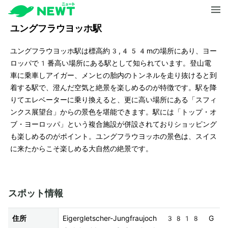
ユングフラウヨッホ駅
ユングフラウヨッホ駅は標高約3,454mの場所にあり、ヨー
ロッパで1番高い場所にある駅として知られています。登山電
車に乗車しアイガー、メンヒの胎内のトンネルを走り抜けると到
着する駅で、澄んだ空気と絶景を楽しめるのが特徴です。駅を降
りてエレベーターに乗り換えると、更に高い場所にある「スフィ
ンクス展望台」からの景色を堪能できます。駅には「トップ・オ
ブ・ヨーロッパ」という複合施設が併設されておりショッピング
も楽しめるのがポイント。ユングフラウヨッホの景色は、スイス
に来たからこそ楽しめる大自然の絶景です。
スポット情報
住所
Eigergletscher-Jungfraujoch 3818 G