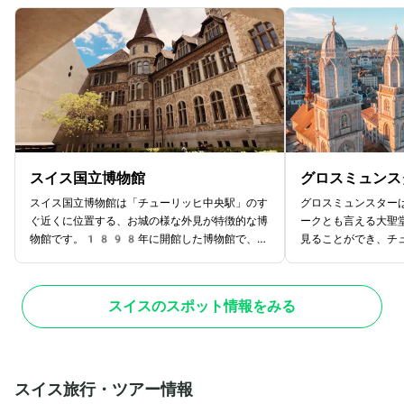
スイス国立博物館
グロスミュンス
スイス国立博物館は「チューリッヒ中央駅」のす
グロスミュンスター
ぐ近くに位置する、お城の様な外見が特徴的な博
ークとも言える大聖
物館です。1898年に開館した博物館で、長
見ることができ、チ
い歴史の中で多くの人に愛されています。芸術、
要不可欠な建造物と
工芸、民具など幅広いジャンルの展示があるのが
オルガンや装飾窓な
特徴で、スイスの歴史や文化に触れたい方におす
り。2つの塔のうち
スイスのスポット情報をみる
すめです。開業以来長い歴史のある博物館です
れ、多くの観光客で
が、広々とした新館を増設したことで新たな展示
は美しいチューリッ
が増え、イベントやセミナーなどでも活用されて
マビューが広がって
います。小さいなお子様でも楽しめるようなコン
ーリッヒ湖やアルプ
テンツや展示もあり、老若男女問わず楽しみなが
ント。歴史と伝統が
スイス旅行・ツアー情報
らスイスの歴史や文化を感じられます。
ーリッヒ観光には外