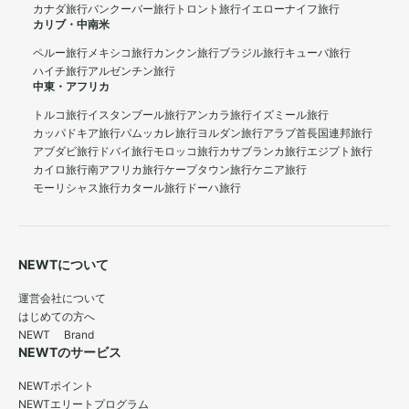
カナダ旅行
バンクーバー旅行
トロント旅行
イエローナイフ旅行
カリブ・中南米
ペルー旅行
メキシコ旅行
カンクン旅行
ブラジル旅行
キューバ旅行
ハイチ旅行
アルゼンチン旅行
中東・アフリカ
トルコ旅行
イスタンブール旅行
アンカラ旅行
イズミール旅行
カッパドキア旅行
パムッカレ旅行
ヨルダン旅行
アラブ首長国連邦旅行
アブダビ旅行
ドバイ旅行
モロッコ旅行
カサブランカ旅行
エジプト旅行
カイロ旅行
南アフリカ旅行
ケープタウン旅行
ケニア旅行
モーリシャス旅行
カタール旅行
ドーハ旅行
NEWTについて
運営会社について
はじめての方へ
NEWT Brand
NEWTのサービス
NEWTポイント
NEWTエリートプログラム