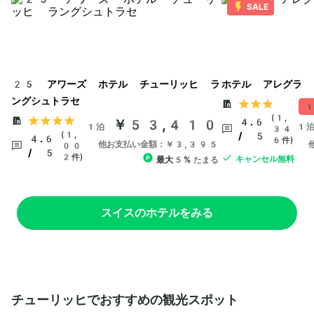
SALE
25 アワーズ ホテル チューリッヒ ラ
ホテル アレグラ 
ングシュトラセ
1
(1,
￥53,410
4.6
1泊
1
34
(1,
/ 5
4.6
6件)
他お支払い金額：￥3,395
00
/ 5
2件)
キャンセル無料
最大5%
たまる
スイスのホテルをみる
チューリッヒでおすすめの観光スポット