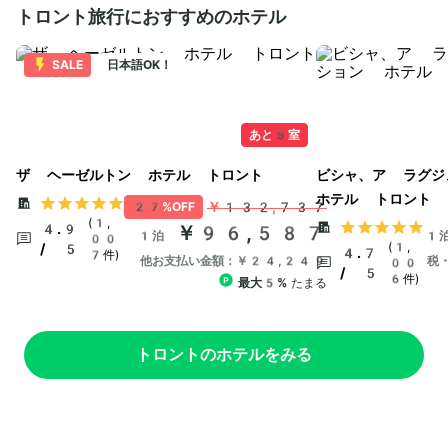
トロント旅行におすすめのホテル
SALE
日本語OK！
あと5室
ザ ヘーゼルトン ホテル トロント
ビシャ、ア ラグジ
ホテル トロント
￥132,737
27%OFF
(1,
4.9
￥96,587
1泊
1
00
(1,
/ 5
4.7
7件)
他お支払い金額：￥24,249
税
00
/ 5
6件)
最大5%
たまる
トロントのホテルをみる