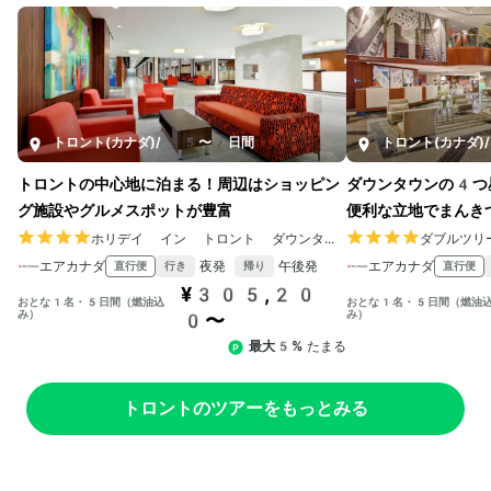
トロント(カナダ)
/
5〜7日間
トロント(カナダ)
/
トロントの中心地に泊まる！周辺はショッピン
ダウンタウンの4つ
グ施設やグルメスポットが豊富
便利な立地でまんき
ホリデイ イン トロント ダウンタウンセンター
ダブルツリ
エアカナダ
夜発
午後発
エアカナダ
直行便
直行便
行き
帰り
¥305,20
おとな1名・5日間（燃油込
おとな1名・5日間（燃油
み）
み）
0〜
最大5%
たまる
トロントのツアーをもっとみる