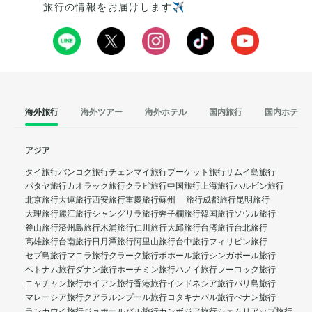
旅行の情報をお届けします✈️
海外旅行
海外ツアー
海外ホテル
国内旅行
国内ホテル
アジア
タイ旅行
バンコク旅行
チェンマイ旅行
プーケット旅行
サムイ島旅行
パタヤ旅行
カオラック旅行
クラビ旅行
中国旅行
上海旅行
ハルビン旅行
北京旅行
大連旅行
西安旅行
重慶旅行
蘇州 旅行
成都旅行
昆明旅行
大理旅行
麗江旅行
シャングリラ旅行
奔子欄旅行
韓国旅行
ソウル旅行
釜山旅行
済州島旅行
木浦旅行
仁川旅行
大邱旅行
台湾旅行
台北旅行
高雄旅行
台南旅行
日月潭旅行
阿里山旅行
台中旅行
フィリピン旅行
セブ島旅行
マニラ旅行
クラーク旅行
ボホール旅行
シンガポール旅行
ベトナム旅行
ダナン旅行
ホーチミン旅行
ハノイ旅行
フーコック旅行
ニャチャン旅行
ホイアン旅行
香港旅行
インドネシア旅行
バリ島旅行
マレーシア旅行
クアラルンプール旅行
コタキナバル旅行
ぺナン旅行
ランカウイ旅行
ジョホールバル旅行
カンボジア旅行
シェムリアップ旅行