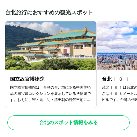
台北旅行におすすめの観光スポット
国立故宮博物院
台北101
国立故宮博物院は、台湾の台北市にある中国美術
台北101は台北の
品の国宝級コレクションを展示している博物館で
さは508メート
す。おもに、宋・元・明・清王朝の歴代王朝に関
ビルです。台湾の伝
係する所蔵品を展示しており、スケールの大きさ
合された、世界でも
と所蔵物の貴重さから、世界4大博物館のうち
っています。オフィ
の一つとしても知られています。故宮とは中国北
展望台などがあるた
台北のスポット情報をみる
京の「紫禁城」のことを意味しており、もともと
いただけます。展望
紫禁城に保管されていた所蔵物を国内の戦火から
晴らしい景色を楽し
守るために台湾に移送されました。歴代王朝で受
た、お土産店やカフ