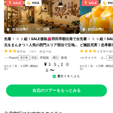
SALE
PICK
SALE
PI
台北(台湾)
/
4〜5日間
台北(台湾)
/
2〜
先着150組！SALE価格🌺羽田早朝出発で台
先着150組！SAL
北をまんきつ！人気の西門エリア宿泊で立地も
ど施設充実！忠孝新
ばつぐん！
行きは朝発、帰りは
ホテル パパ ホエール
ミラマーガ
Peach
早朝発
夜発
チャイナ エアライン
直行便
直
行き
帰り
¥35,20
おとな1名・4日間（燃油込
おとな1名・2日間（燃油
み）
み）
0〜
最大5%
たまる
台北のツアーをもっとみる