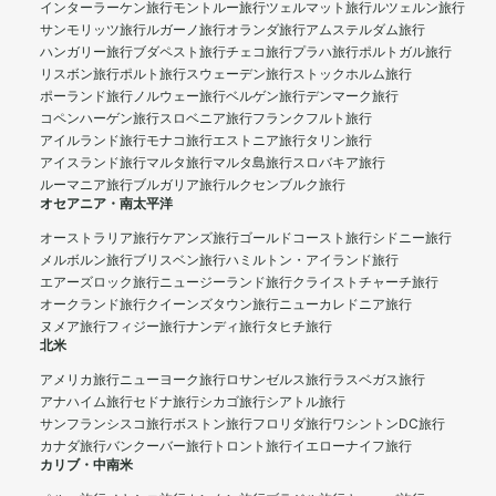
インターラーケン旅行
モントルー旅行
ツェルマット旅行
ルツェルン旅行
サンモリッツ旅行
ルガーノ旅行
オランダ旅行
アムステルダム旅行
ハンガリー旅行
ブダペスト旅行
チェコ旅行
プラハ旅行
ポルトガル旅行
リスボン旅行
ポルト旅行
スウェーデン旅行
ストックホルム旅行
ポーランド旅行
ノルウェー旅行
ベルゲン旅行
デンマーク旅行
コペンハーゲン旅行
スロベニア旅行
フランクフルト旅行
アイルランド旅行
モナコ旅行
エストニア旅行
タリン旅行
アイスランド旅行
マルタ旅行
マルタ島旅行
スロバキア旅行
ルーマニア旅行
ブルガリア旅行
ルクセンブルク旅行
オセアニア・南太平洋
オーストラリア旅行
ケアンズ旅行
ゴールドコースト旅行
シドニー旅行
メルボルン旅行
ブリスベン旅行
ハミルトン・アイランド旅行
エアーズロック旅行
ニュージーランド旅行
クライストチャーチ旅行
オークランド旅行
クイーンズタウン旅行
ニューカレドニア旅行
ヌメア旅行
フィジー旅行
ナンディ旅行
タヒチ旅行
北米
アメリカ旅行
ニューヨーク旅行
ロサンゼルス旅行
ラスベガス旅行
アナハイム旅行
セドナ旅行
シカゴ旅行
シアトル旅行
サンフランシスコ旅行
ボストン旅行
フロリダ旅行
ワシントンDC旅行
カナダ旅行
バンクーバー旅行
トロント旅行
イエローナイフ旅行
カリブ・中南米