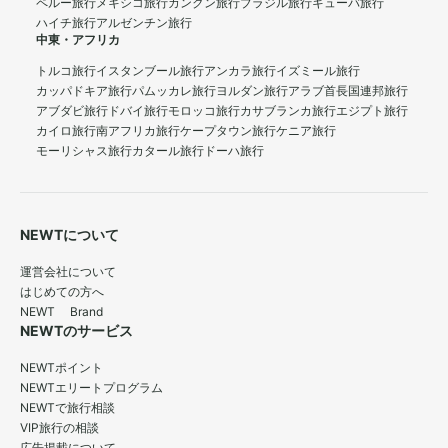
ペルー旅行
メキシコ旅行
カンクン旅行
ブラジル旅行
キューバ旅行
ハイチ旅行
アルゼンチン旅行
中東・アフリカ
トルコ旅行
イスタンブール旅行
アンカラ旅行
イズミール旅行
カッパドキア旅行
パムッカレ旅行
ヨルダン旅行
アラブ首長国連邦旅行
アブダビ旅行
ドバイ旅行
モロッコ旅行
カサブランカ旅行
エジプト旅行
カイロ旅行
南アフリカ旅行
ケープタウン旅行
ケニア旅行
モーリシャス旅行
カタール旅行
ドーハ旅行
NEWTについて
運営会社について
はじめての方へ
NEWT Brand
NEWTのサービス
NEWTポイント
NEWTエリートプログラム
NEWTで旅行相談
VIP旅行の相談