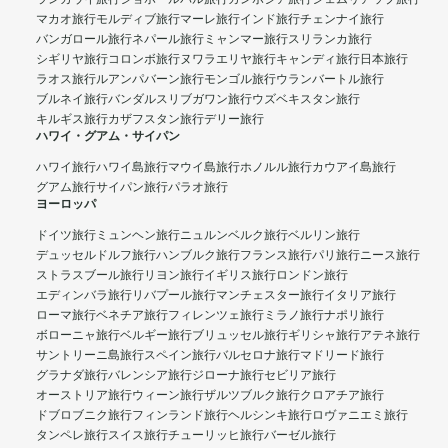
マカオ旅行
モルディブ旅行
マーレ旅行
インド旅行
チェンナイ旅行
バンガロール旅行
ネパール旅行
ミャンマー旅行
スリランカ旅行
シギリヤ旅行
コロンボ旅行
ヌワラエリヤ旅行
キャンディ旅行
日本旅行
ラオス旅行
ルアンパバーン旅行
モンゴル旅行
ウランバートル旅行
ブルネイ旅行
バンダルスリブガワン旅行
ウズベキスタン旅行
キルギス旅行
カザフスタン旅行
デリー旅行
ハワイ・グアム・サイパン
ハワイ旅行
ハワイ島旅行
マウイ島旅行
ホノルル旅行
カウアイ島旅行
グアム旅行
サイパン旅行
パラオ旅行
ヨーロッパ
ドイツ旅行
ミュンヘン旅行
ニュルンベルク旅行
ベルリン旅行
デュッセルドルフ旅行
ハンブルク旅行
フランス旅行
パリ旅行
ニース旅行
ストラスブール旅行
リヨン旅行
イギリス旅行
ロンドン旅行
エディンバラ旅行
リバプール旅行
マンチェスター旅行
イタリア旅行
ローマ旅行
ベネチア旅行
フィレンツェ旅行
ミラノ旅行
ナポリ旅行
ボローニャ旅行
ベルギー旅行
ブリュッセル旅行
ギリシャ旅行
アテネ旅行
サントリーニ島旅行
スペイン旅行
バルセロナ旅行
マドリード旅行
グラナダ旅行
バレンシア旅行
ジローナ旅行
セビリア旅行
オーストリア旅行
ウィーン旅行
ザルツブルク旅行
クロアチア旅行
ドブロブニク旅行
フィンランド旅行
ヘルシンキ旅行
ロヴァニエミ旅行
タンペレ旅行
スイス旅行
チューリッヒ旅行
バーゼル旅行