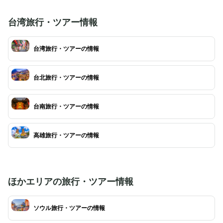
け継がれた所蔵品は書物、器物など約70万点
を有意義に過ごせま
以上あると言われており、国立故宮博物院では、
台湾旅行・ツアー情報
そのうち約4000～5000点を定期的に
入れ替えながら常設展示されています。なかで
も、清朝第11皇帝の妃の嫁入り道具「翠玉白
台湾旅行・ツアーの情報
菜」や、象の牙で作られた精密な球体「鏤雕象牙
雲龍紋套球」は必見です。
台北旅行・ツアーの情報
台南旅行・ツアーの情報
高雄旅行・ツアーの情報
ほかエリアの旅行・ツアー情報
ソウル旅行・ツアーの情報