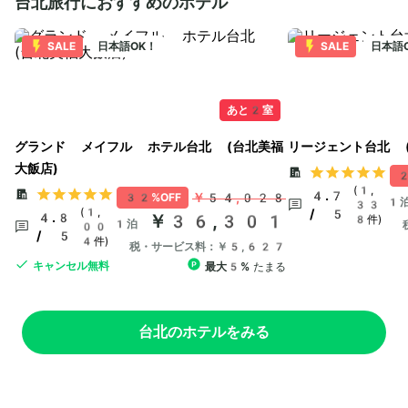
台北旅行におすすめのホテル
SALE
日本語OK！
SALE
日本語
あと2室
グランド メイフル ホテル台北 (台北美福
リージェント台北 
大飯店)
2
(1,
4.7
￥54,028
32%OFF
1
33
(1,
/ 5
4.8
￥36,301
8件)
1泊
00
/ 5
4件)
税・サービス料：￥5,627
キャンセル無料
最大5%
たまる
台北のホテルをみる