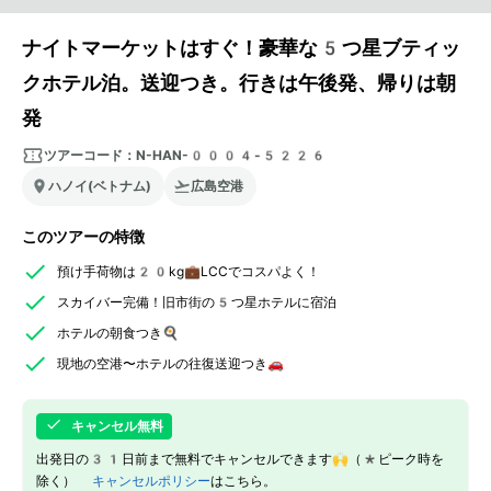
ナイトマーケットはすぐ！豪華な5つ星ブティッ
クホテル泊。送迎つき。行きは午後発、帰りは朝
発
ツアーコード：
N-HAN-0004-5226
ハノイ(ベトナム)
広島空港
このツアーの特徴
預け手荷物は20kg💼LCCでコスパよく！
スカイバー完備！旧市街の5つ星ホテルに宿泊
ホテルの朝食つき🍳
現地の空港〜ホテルの往復送迎つき🚗
キャンセル無料
出発日の31日前まで無料でキャンセルできます🙌（*ピーク時を
除く）
キャンセルポリシー
はこちら。