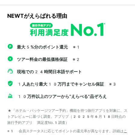
NEWTがえらばれる理由
最大5%分のポイント還元
※1
ツアー料金の最低価格保証
※2
現地での24時間日本語サポート
1人あたり最大10万円までキャンセル保証
※3
10万件以上のツアーから“えらべる”品ぞろえ
*「ホテル・パッケージツアー予約」機能を持つ旅行アプリを対象に、ス
トアレビューに基づく調査。アプリブ（2025年6月18日時点の
旅行予約アプリ 満足度No.1調査）
※1 会員ステータスに応じてポイントの還元率が異なります。詳細は
こ