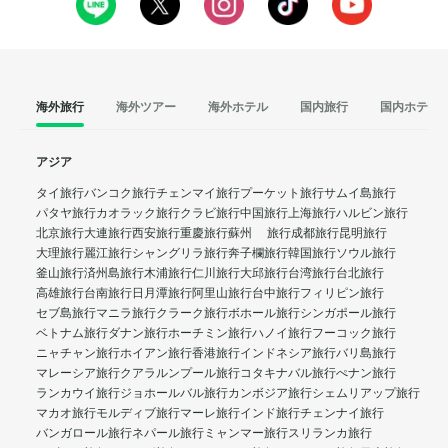
海外旅行
海外ツアー
海外ホテル
国内旅行
国内ホテル
アジア
タイ旅行
バンコク旅行
チェンマイ旅行
プーケット旅行
サムイ島旅行
パタヤ旅行
カオラック旅行
クラビ旅行
中国旅行
上海旅行
ハルビン旅行
北京旅行
大連旅行
西安旅行
重慶旅行
蘇州 旅行
成都旅行
昆明旅行
大理旅行
麗江旅行
シャングリラ旅行
奔子欄旅行
韓国旅行
ソウル旅行
釜山旅行
済州島旅行
木浦旅行
仁川旅行
大邱旅行
台湾旅行
台北旅行
高雄旅行
台南旅行
日月潭旅行
阿里山旅行
台中旅行
フィリピン旅行
セブ島旅行
マニラ旅行
クラーク旅行
ボホール旅行
シンガポール旅行
ベトナム旅行
ダナン旅行
ホーチミン旅行
ハノイ旅行
フーコック旅行
ニャチャン旅行
ホイアン旅行
香港旅行
インドネシア旅行
バリ島旅行
マレーシア旅行
クアラルンプール旅行
コタキナバル旅行
ぺナン旅行
ランカウイ旅行
ジョホールバル旅行
カンボジア旅行
シェムリアップ旅行
マカオ旅行
モルディブ旅行
マーレ旅行
インド旅行
チェンナイ旅行
バンガロール旅行
ネパール旅行
ミャンマー旅行
スリランカ旅行