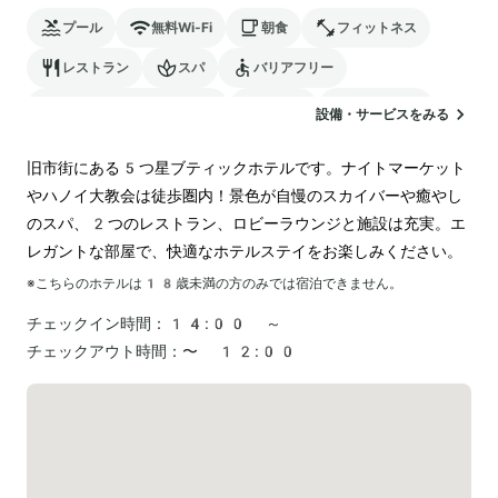
プール
無料Wi-Fi
朝食
フィットネス
レストラン
スパ
バリアフリー
24時間対応のフロント
サウナ
ランドリー
設備・サービスをみる
空港送迎
旧市街にある5つ星ブティックホテルです。ナイトマーケット
やハノイ大教会は徒歩圏内！景色が自慢のスカイバーや癒やし
のスパ、2つのレストラン、ロビーラウンジと施設は充実。エ
レガントな部屋で、快適なホテルステイをお楽しみください。
※こちらのホテルは
18
歳未満の方のみでは宿泊できません。
チェックイン時間：
14:00 ～
チェックアウト時間：
〜 12:00