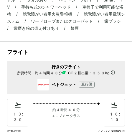
V / 手持ち式のシャワーヘッド / 車椅子で利用可能な浴
槽 / 聴覚障がい者用火災警報機 / 聴覚障がい者用電話シ
ステム / ワードローブまたはクローゼット / 歯ブラシ
/ 歯磨き粉の備え付けあり / 禁煙
フライト
行きのフライト
所要時間：
約4時間40分
CO2排出量：
353kg
ベトジェット
直行便
約4時間40分
13:
16:
エコノミークラス
30
10
広島空港
ノイバイ国際空港