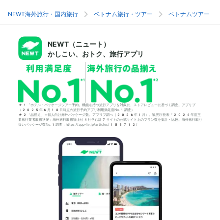
NEWT海外旅行・国内旅行
ベトナム旅行・ツアー
ベトナムツアー
NEWT（ニュート）
かしこい、おトク、旅行アプリ
*1「ホテル・パッケージツアー予約」機能を持つ旅行アプリを対象に、ストアレビューに基づく調査。アプリブ
（2025年6月18日時点の旅行予約アプリ利用満足度No.1調査）
*2「品揃え」＝個人向け海外パッケージ数。アプリブ調べ（2026年1月）。観光庁発表「2024年度主
要旅行業者取扱状況」海外旅行取扱額上位4社含む計7サイトの公式サイト上のプラン数を集計・比較。海外旅行取り
扱いパッケージ数No.1調査：https://app-liv.jp/articles/155712/