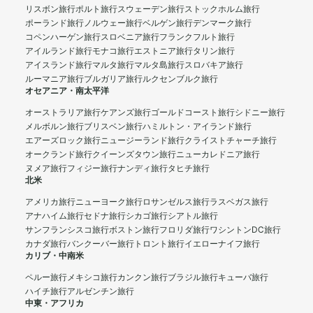
リスボン旅行
ポルト旅行
スウェーデン旅行
ストックホルム旅行
ポーランド旅行
ノルウェー旅行
ベルゲン旅行
デンマーク旅行
コペンハーゲン旅行
スロベニア旅行
フランクフルト旅行
アイルランド旅行
モナコ旅行
エストニア旅行
タリン旅行
アイスランド旅行
マルタ旅行
マルタ島旅行
スロバキア旅行
ルーマニア旅行
ブルガリア旅行
ルクセンブルク旅行
オセアニア・南太平洋
オーストラリア旅行
ケアンズ旅行
ゴールドコースト旅行
シドニー旅行
メルボルン旅行
ブリスベン旅行
ハミルトン・アイランド旅行
エアーズロック旅行
ニュージーランド旅行
クライストチャーチ旅行
オークランド旅行
クイーンズタウン旅行
ニューカレドニア旅行
ヌメア旅行
フィジー旅行
ナンディ旅行
タヒチ旅行
北米
アメリカ旅行
ニューヨーク旅行
ロサンゼルス旅行
ラスベガス旅行
アナハイム旅行
セドナ旅行
シカゴ旅行
シアトル旅行
サンフランシスコ旅行
ボストン旅行
フロリダ旅行
ワシントンDC旅行
カナダ旅行
バンクーバー旅行
トロント旅行
イエローナイフ旅行
カリブ・中南米
ペルー旅行
メキシコ旅行
カンクン旅行
ブラジル旅行
キューバ旅行
ハイチ旅行
アルゼンチン旅行
中東・アフリカ