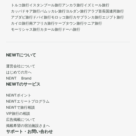
トルコ旅行
イスタンブール旅行
アンカラ旅行
イズミール旅行
カッパドキア旅行
パムッカレ旅行
ヨルダン旅行
アラブ首長国連邦旅行
アブダビ旅行
ドバイ旅行
モロッコ旅行
カサブランカ旅行
エジプト旅行
カイロ旅行
南アフリカ旅行
ケープタウン旅行
ケニア旅行
モーリシャス旅行
カタール旅行
ドーハ旅行
NEWTについて
運営会社について
はじめての方へ
NEWT Brand
NEWTのサービス
NEWTポイント
NEWTエリートプログラム
NEWTで旅行相談
VIP旅行の相談
広告掲載について
掲載希望の宿泊施設さまへ
サポート・お問い合わせ