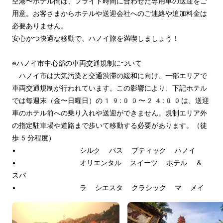
空港〜ホテル間は、フライト時間に合わせた専用車の送迎をご
用意。お客さまからホテルや送迎会社へのご連絡や追加料金は
必要ありません。
安心かつ快適な移動で、ハノイ旅を満喫しましょう！
※ハノイ市中心部の車両交通規制について
　ハノイ市は大気汚染と交通渋滞の緩和に向け、一部エリアで
車両交通規制が行われています。この影響により、下記ホテル
では毎週末（金〜日曜日）の19:00〜24:00は、送迎
車のホテル前への乗り入れや送迎ができません。規制エリア外
の指定駐車場や道路まで歩いて移動する必要があります。（徒
歩5分程度）
•	シルク パス ブティック ハノイ 
•	オリエンタル スイーツ ホテル ＆ 
スパ 
•	ラ シエスタ クラシック マ メイ 