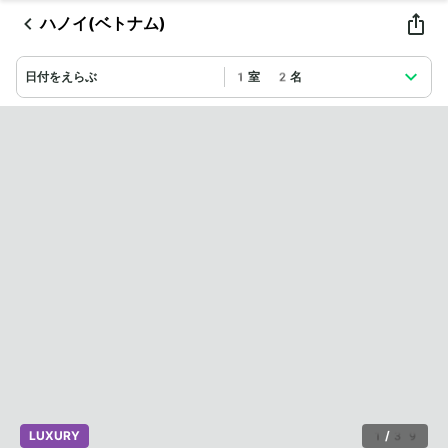
ハノイ(ベトナム)
日付をえらぶ
1室 2名
LUXURY
1
/
39