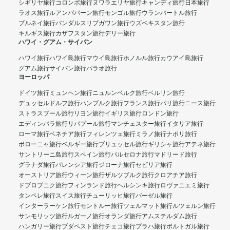
シギリヤ旅行
コロンボ旅行
ヌワラエリヤ旅行
キャンディ旅行
日本旅行
ラオス旅行
ルアンパバーン旅行
モンゴル旅行
ウランバートル旅行
ブルネイ旅行
バンダルスリブガワン旅行
ウズベキスタン旅行
キルギス旅行
カザフスタン旅行
デリー旅行
ハワイ・グアム・サイパン
ハワイ旅行
ハワイ島旅行
マウイ島旅行
ホノルル旅行
カウアイ島旅行
グアム旅行
サイパン旅行
パラオ旅行
ヨーロッパ
ドイツ旅行
ミュンヘン旅行
ニュルンベルク旅行
ベルリン旅行
デュッセルドルフ旅行
ハンブルク旅行
フランス旅行
パリ旅行
ニース旅行
ストラスブール旅行
リヨン旅行
イギリス旅行
ロンドン旅行
エディンバラ旅行
リバプール旅行
マンチェスター旅行
イタリア旅行
ローマ旅行
ベネチア旅行
フィレンツェ旅行
ミラノ旅行
ナポリ旅行
ボローニャ旅行
ベルギー旅行
ブリュッセル旅行
ギリシャ旅行
アテネ旅行
サントリーニ島旅行
スペイン旅行
バルセロナ旅行
マドリード旅行
グラナダ旅行
バレンシア旅行
ジローナ旅行
セビリア旅行
オーストリア旅行
ウィーン旅行
ザルツブルク旅行
クロアチア旅行
ドブロブニク旅行
フィンランド旅行
ヘルシンキ旅行
ロヴァニエミ旅行
タンペレ旅行
スイス旅行
チューリッヒ旅行
バーゼル旅行
インターラーケン旅行
モントルー旅行
ツェルマット旅行
ルツェルン旅行
サンモリッツ旅行
ルガーノ旅行
オランダ旅行
アムステルダム旅行
ハンガリー旅行
ブダペスト旅行
チェコ旅行
プラハ旅行
ポルトガル旅行