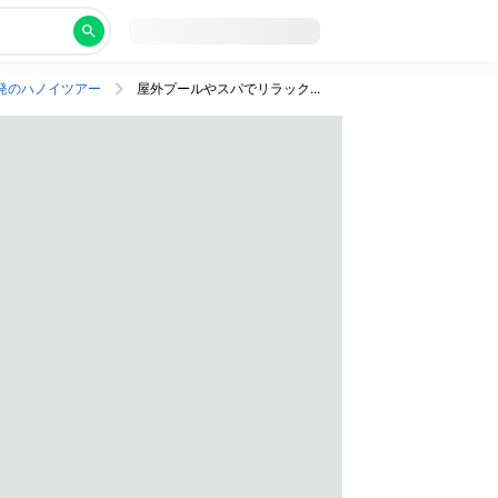
発のハノイツアー
屋外プールやスパでリラックス！シックな4つ星ホテルで充実のハノイステイ。往復送迎つき