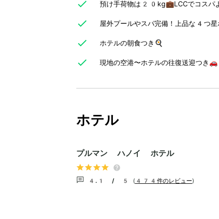
預け手荷物は20kg💼LCCでコスパ
屋外プールやスパ完備！上品な4つ星
ホテルの朝食つき🍳
現地の空港〜ホテルの往復送迎つき🚗
ホテル
プルマン ハノイ ホテル
4.1 / 5
(
474件のレビュー
)