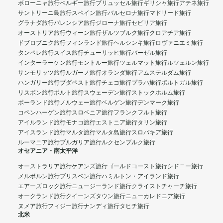
ボローニャ旅行
ベルギー旅行
ブリュッセル旅行
ギリシャ旅行
アテネ旅行
サントリーニ島旅行
スペイン旅行
バルセロナ旅行
マドリード旅行
グラナダ旅行
バレンシア旅行
ジローナ旅行
セビリア旅行
オーストリア旅行
ウィーン旅行
ザルツブルク旅行
クロアチア旅行
ドブロブニク旅行
フィンランド旅行
ヘルシンキ旅行
ロヴァニエミ旅行
タンペレ旅行
スイス旅行
チューリッヒ旅行
バーゼル旅行
インターラーケン旅行
モントルー旅行
ツェルマット旅行
ルツェルン旅行
サンモリッツ旅行
ルガーノ旅行
オランダ旅行
アムステルダム旅行
ハンガリー旅行
ブダペスト旅行
チェコ旅行
プラハ旅行
ポルトガル旅行
リスボン旅行
ポルト旅行
スウェーデン旅行
ストックホルム旅行
ポーランド旅行
ノルウェー旅行
ベルゲン旅行
デンマーク旅行
コペンハーゲン旅行
スロベニア旅行
フランクフルト旅行
アイルランド旅行
モナコ旅行
エストニア旅行
タリン旅行
アイスランド旅行
マルタ旅行
マルタ島旅行
スロバキア旅行
ルーマニア旅行
ブルガリア旅行
ルクセンブルク旅行
オセアニア・南太平洋
オーストラリア旅行
ケアンズ旅行
ゴールドコースト旅行
シドニー旅行
メルボルン旅行
ブリスベン旅行
ハミルトン・アイランド旅行
エアーズロック旅行
ニュージーランド旅行
クライストチャーチ旅行
オークランド旅行
クイーンズタウン旅行
ニューカレドニア旅行
ヌメア旅行
フィジー旅行
ナンディ旅行
タヒチ旅行
北米