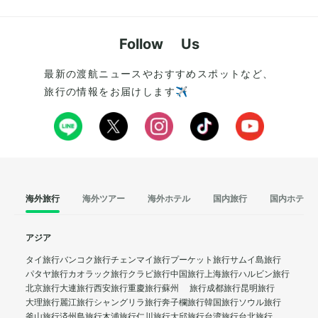
Follow Us
最新の渡航ニュースやおすすめスポットなど、
旅行の情報をお届けします✈️
海外旅行
海外ツアー
海外ホテル
国内旅行
国内ホテル
アジア
タイ旅行
バンコク旅行
チェンマイ旅行
プーケット旅行
サムイ島旅行
パタヤ旅行
カオラック旅行
クラビ旅行
中国旅行
上海旅行
ハルビン旅行
北京旅行
大連旅行
西安旅行
重慶旅行
蘇州 旅行
成都旅行
昆明旅行
大理旅行
麗江旅行
シャングリラ旅行
奔子欄旅行
韓国旅行
ソウル旅行
釜山旅行
済州島旅行
木浦旅行
仁川旅行
大邱旅行
台湾旅行
台北旅行