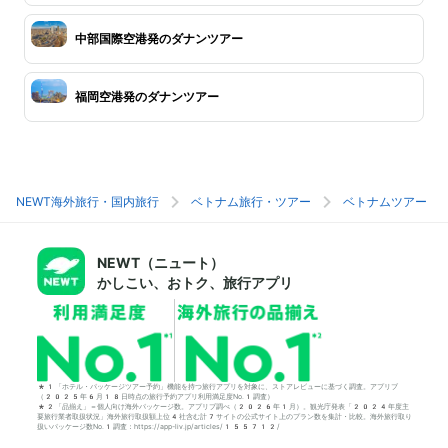
中部国際空港発のダナンツアー
福岡空港発のダナンツアー
NEWT海外旅行・国内旅行
ベトナム旅行・ツアー
ベトナムツアー
NEWT（ニュート）
かしこい、おトク、旅行アプリ
*1「ホテル・パッケージツアー予約」機能を持つ旅行アプリを対象に、ストアレビューに基づく調査。アプリブ
（2025年6月18日時点の旅行予約アプリ利用満足度No.1調査）
*2「品揃え」＝個人向け海外パッケージ数。アプリブ調べ（2026年1月）。観光庁発表「2024年度主
要旅行業者取扱状況」海外旅行取扱額上位4社含む計7サイトの公式サイト上のプラン数を集計・比較。海外旅行取り
扱いパッケージ数No.1調査：https://app-liv.jp/articles/155712/