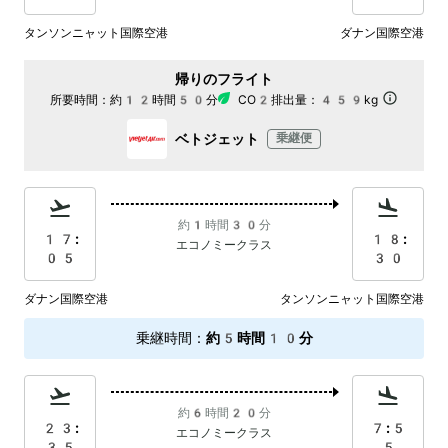
タンソンニャット国際空港
ダナン国際空港
帰りのフライト
所要時間：
約12時間50分
CO2排出量：
459kg
ベトジェット
乗継便
約1時間30分
17:
18:
エコノミークラス
05
30
ダナン国際空港
タンソンニャット国際空港
乗継時間
：
約5時間10分
約6時間20分
23:
7:5
エコノミークラス
35
5