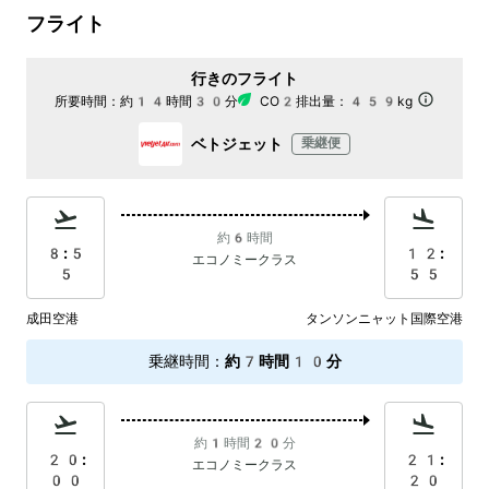
フライト
行きのフライト
所要時間：
約14時間30分
CO2排出量：
459kg
ベトジェット
乗継便
約6時間
8:5
12:
エコノミークラス
5
55
成田空港
タンソンニャット国際空港
乗継時間
：
約7時間10分
約1時間20分
20:
21:
エコノミークラス
00
20