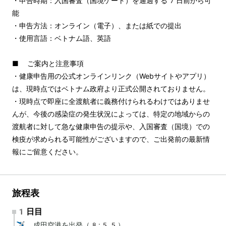
・申告時期：入国審査（国境ゲート）を通過する7日前から可
能
・申告方法：オンライン（電子）、または紙での提出
・使用言語：ベトナム語、英語
■ ご案内と注意事項
・健康申告用の公式オンラインリンク（Webサイトやアプリ）
は、現時点ではベトナム政府より正式公開されておりません。
・現時点で即座に全渡航者に義務付けられるわけではありませ
んが、今後の感染症の発生状況によっては、特定の地域からの
渡航者に対して急な健康申告の提示や、入国審査（国境）での
検疫が求められる可能性がございますので、ご出発前の最新情
報にご留意ください。
旅程表
1日目
✈️ 成田空港を出発（8:55）
