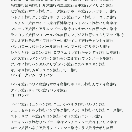
高雄旅行
台南旅行
日月潭旅行
阿里山旅行
台中旅行
フィリピン旅行
セブ島旅行
マニラ旅行
クラーク旅行
ボホール旅行
シンガポール旅行
ベトナム旅行
ダナン旅行
ホーチミン旅行
ハノイ旅行
フーコック旅行
ニャチャン旅行
ホイアン旅行
香港旅行
インドネシア旅行
バリ島旅行
マレーシア旅行
クアラルンプール旅行
コタキナバル旅行
ぺナン旅行
ランカウイ旅行
ジョホールバル旅行
カンボジア旅行
シェムリアップ旅行
マカオ旅行
モルディブ旅行
マーレ旅行
インド旅行
チェンナイ旅行
バンガロール旅行
ネパール旅行
ミャンマー旅行
スリランカ旅行
シギリヤ旅行
コロンボ旅行
ヌワラエリヤ旅行
キャンディ旅行
日本旅行
ラオス旅行
ルアンパバーン旅行
モンゴル旅行
ウランバートル旅行
ブルネイ旅行
バンダルスリブガワン旅行
ウズベキスタン旅行
キルギス旅行
カザフスタン旅行
デリー旅行
ハワイ・グアム・サイパン
ハワイ旅行
ハワイ島旅行
マウイ島旅行
ホノルル旅行
カウアイ島旅行
グアム旅行
サイパン旅行
パラオ旅行
ヨーロッパ
ドイツ旅行
ミュンヘン旅行
ニュルンベルク旅行
ベルリン旅行
デュッセルドルフ旅行
ハンブルク旅行
フランス旅行
パリ旅行
ニース旅行
ストラスブール旅行
リヨン旅行
イギリス旅行
ロンドン旅行
エディンバラ旅行
リバプール旅行
マンチェスター旅行
イタリア旅行
ローマ旅行
ベネチア旅行
フィレンツェ旅行
ミラノ旅行
ナポリ旅行