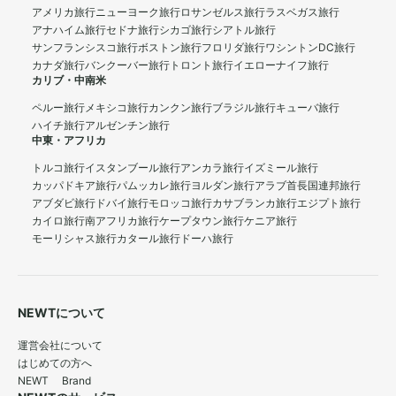
アメリカ旅行
ニューヨーク旅行
ロサンゼルス旅行
ラスベガス旅行
アナハイム旅行
セドナ旅行
シカゴ旅行
シアトル旅行
サンフランシスコ旅行
ボストン旅行
フロリダ旅行
ワシントンDC旅行
カナダ旅行
バンクーバー旅行
トロント旅行
イエローナイフ旅行
カリブ・中南米
ペルー旅行
メキシコ旅行
カンクン旅行
ブラジル旅行
キューバ旅行
ハイチ旅行
アルゼンチン旅行
中東・アフリカ
トルコ旅行
イスタンブール旅行
アンカラ旅行
イズミール旅行
カッパドキア旅行
パムッカレ旅行
ヨルダン旅行
アラブ首長国連邦旅行
アブダビ旅行
ドバイ旅行
モロッコ旅行
カサブランカ旅行
エジプト旅行
カイロ旅行
南アフリカ旅行
ケープタウン旅行
ケニア旅行
モーリシャス旅行
カタール旅行
ドーハ旅行
NEWTについて
運営会社について
はじめての方へ
NEWT Brand