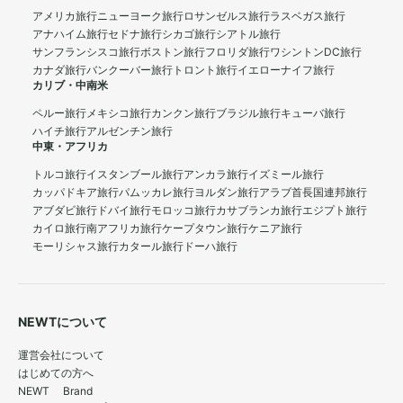
アメリカ旅行
ニューヨーク旅行
ロサンゼルス旅行
ラスベガス旅行
アナハイム旅行
セドナ旅行
シカゴ旅行
シアトル旅行
サンフランシスコ旅行
ボストン旅行
フロリダ旅行
ワシントンDC旅行
カナダ旅行
バンクーバー旅行
トロント旅行
イエローナイフ旅行
カリブ・中南米
ペルー旅行
メキシコ旅行
カンクン旅行
ブラジル旅行
キューバ旅行
ハイチ旅行
アルゼンチン旅行
中東・アフリカ
トルコ旅行
イスタンブール旅行
アンカラ旅行
イズミール旅行
カッパドキア旅行
パムッカレ旅行
ヨルダン旅行
アラブ首長国連邦旅行
アブダビ旅行
ドバイ旅行
モロッコ旅行
カサブランカ旅行
エジプト旅行
カイロ旅行
南アフリカ旅行
ケープタウン旅行
ケニア旅行
モーリシャス旅行
カタール旅行
ドーハ旅行
NEWTについて
運営会社について
はじめての方へ
NEWT Brand