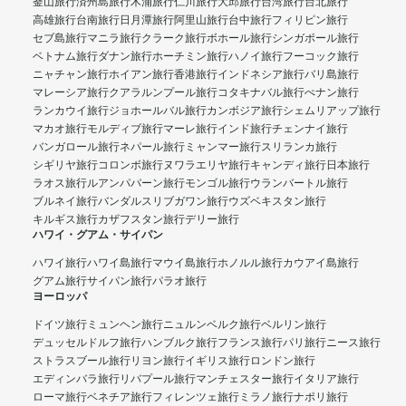
釜山旅行
済州島旅行
木浦旅行
仁川旅行
大邱旅行
台湾旅行
台北旅行
高雄旅行
台南旅行
日月潭旅行
阿里山旅行
台中旅行
フィリピン旅行
セブ島旅行
マニラ旅行
クラーク旅行
ボホール旅行
シンガポール旅行
ベトナム旅行
ダナン旅行
ホーチミン旅行
ハノイ旅行
フーコック旅行
ニャチャン旅行
ホイアン旅行
香港旅行
インドネシア旅行
バリ島旅行
マレーシア旅行
クアラルンプール旅行
コタキナバル旅行
ぺナン旅行
ランカウイ旅行
ジョホールバル旅行
カンボジア旅行
シェムリアップ旅行
マカオ旅行
モルディブ旅行
マーレ旅行
インド旅行
チェンナイ旅行
バンガロール旅行
ネパール旅行
ミャンマー旅行
スリランカ旅行
シギリヤ旅行
コロンボ旅行
ヌワラエリヤ旅行
キャンディ旅行
日本旅行
ラオス旅行
ルアンパバーン旅行
モンゴル旅行
ウランバートル旅行
ブルネイ旅行
バンダルスリブガワン旅行
ウズベキスタン旅行
キルギス旅行
カザフスタン旅行
デリー旅行
ハワイ・グアム・サイパン
ハワイ旅行
ハワイ島旅行
マウイ島旅行
ホノルル旅行
カウアイ島旅行
グアム旅行
サイパン旅行
パラオ旅行
ヨーロッパ
ドイツ旅行
ミュンヘン旅行
ニュルンベルク旅行
ベルリン旅行
デュッセルドルフ旅行
ハンブルク旅行
フランス旅行
パリ旅行
ニース旅行
ストラスブール旅行
リヨン旅行
イギリス旅行
ロンドン旅行
エディンバラ旅行
リバプール旅行
マンチェスター旅行
イタリア旅行
ローマ旅行
ベネチア旅行
フィレンツェ旅行
ミラノ旅行
ナポリ旅行