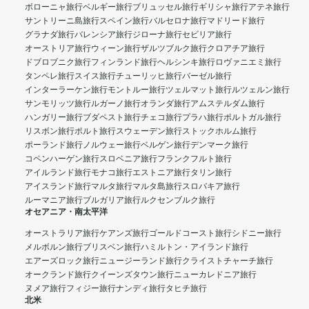
ボローニャ旅行
ベルギー旅行
ブリュッセル旅行
ギリシャ旅行
アテネ旅行
サントリーニ島旅行
スペイン旅行
バルセロナ旅行
マドリード旅行
グラナダ旅行
バレンシア旅行
ジローナ旅行
セビリア旅行
オーストリア旅行
ウィーン旅行
ザルツブルク旅行
クロアチア旅行
ドブロブニク旅行
フィンランド旅行
ヘルシンキ旅行
ロヴァニエミ旅行
タンペレ旅行
スイス旅行
チューリッヒ旅行
バーゼル旅行
インターラーケン旅行
モントルー旅行
ツェルマット旅行
ルツェルン旅行
サンモリッツ旅行
ルガーノ旅行
オランダ旅行
アムステルダム旅行
ハンガリー旅行
ブダペスト旅行
チェコ旅行
プラハ旅行
ポルトガル旅行
リスボン旅行
ポルト旅行
スウェーデン旅行
ストックホルム旅行
ポーランド旅行
ノルウェー旅行
ベルゲン旅行
デンマーク旅行
コペンハーゲン旅行
スロベニア旅行
フランクフルト旅行
アイルランド旅行
モナコ旅行
エストニア旅行
タリン旅行
アイスランド旅行
マルタ旅行
マルタ島旅行
スロバキア旅行
ルーマニア旅行
ブルガリア旅行
ルクセンブルク旅行
オセアニア・南太平洋
オーストラリア旅行
ケアンズ旅行
ゴールドコースト旅行
シドニー旅行
メルボルン旅行
ブリスベン旅行
ハミルトン・アイランド旅行
エアーズロック旅行
ニュージーランド旅行
クライストチャーチ旅行
オークランド旅行
クイーンズタウン旅行
ニューカレドニア旅行
ヌメア旅行
フィジー旅行
ナンディ旅行
タヒチ旅行
北米