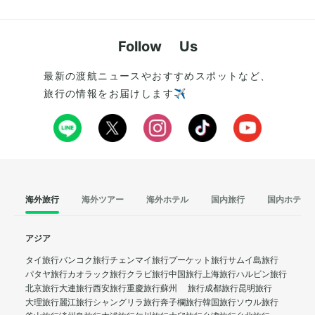
Follow Us
最新の渡航ニュースやおすすめスポットなど、
旅行の情報をお届けします✈️
海外旅行
海外ツアー
海外ホテル
国内旅行
国内ホテル
アジア
タイ旅行
バンコク旅行
チェンマイ旅行
プーケット旅行
サムイ島旅行
パタヤ旅行
カオラック旅行
クラビ旅行
中国旅行
上海旅行
ハルビン旅行
北京旅行
大連旅行
西安旅行
重慶旅行
蘇州 旅行
成都旅行
昆明旅行
大理旅行
麗江旅行
シャングリラ旅行
奔子欄旅行
韓国旅行
ソウル旅行