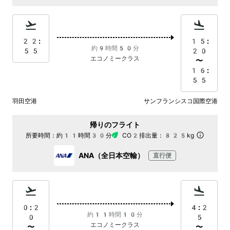
22:
15:
約9時間50分
55
20
エコノミークラス
〜
16:
55
羽田空港
サンフランシスコ国際空港
帰りのフライト
所要時間：
約11時間30分
CO2排出量：
825kg
ANA（全日本空輸）
直行便
0:2
4:2
約11時間10分
0
5
エコノミークラス
〜
〜