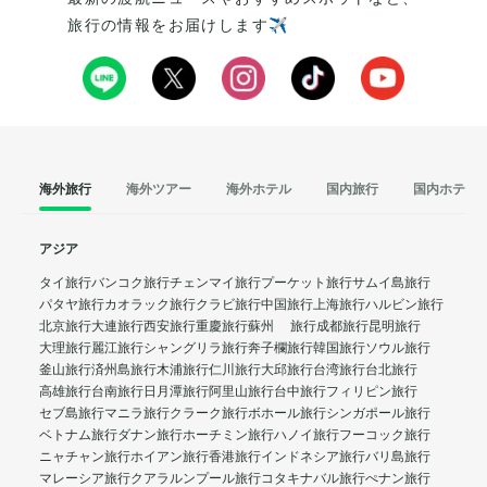
旅行の情報をお届けします✈️
海外旅行
海外ツアー
海外ホテル
国内旅行
国内ホテル
アジア
タイ旅行
バンコク旅行
チェンマイ旅行
プーケット旅行
サムイ島旅行
パタヤ旅行
カオラック旅行
クラビ旅行
中国旅行
上海旅行
ハルビン旅行
北京旅行
大連旅行
西安旅行
重慶旅行
蘇州 旅行
成都旅行
昆明旅行
大理旅行
麗江旅行
シャングリラ旅行
奔子欄旅行
韓国旅行
ソウル旅行
釜山旅行
済州島旅行
木浦旅行
仁川旅行
大邱旅行
台湾旅行
台北旅行
高雄旅行
台南旅行
日月潭旅行
阿里山旅行
台中旅行
フィリピン旅行
セブ島旅行
マニラ旅行
クラーク旅行
ボホール旅行
シンガポール旅行
ベトナム旅行
ダナン旅行
ホーチミン旅行
ハノイ旅行
フーコック旅行
ニャチャン旅行
ホイアン旅行
香港旅行
インドネシア旅行
バリ島旅行
マレーシア旅行
クアラルンプール旅行
コタキナバル旅行
ぺナン旅行