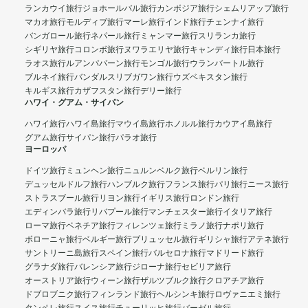
ランカウイ旅行
ジョホールバル旅行
カンボジア旅行
シェムリアップ旅行
マカオ旅行
モルディブ旅行
マーレ旅行
インド旅行
チェンナイ旅行
バンガロール旅行
ネパール旅行
ミャンマー旅行
スリランカ旅行
シギリヤ旅行
コロンボ旅行
ヌワラエリヤ旅行
キャンディ旅行
日本旅行
ラオス旅行
ルアンパバーン旅行
モンゴル旅行
ウランバートル旅行
ブルネイ旅行
バンダルスリブガワン旅行
ウズベキスタン旅行
キルギス旅行
カザフスタン旅行
デリー旅行
ハワイ・グアム・サイパン
ハワイ旅行
ハワイ島旅行
マウイ島旅行
ホノルル旅行
カウアイ島旅行
グアム旅行
サイパン旅行
パラオ旅行
ヨーロッパ
ドイツ旅行
ミュンヘン旅行
ニュルンベルク旅行
ベルリン旅行
デュッセルドルフ旅行
ハンブルク旅行
フランス旅行
パリ旅行
ニース旅行
ストラスブール旅行
リヨン旅行
イギリス旅行
ロンドン旅行
エディンバラ旅行
リバプール旅行
マンチェスター旅行
イタリア旅行
ローマ旅行
ベネチア旅行
フィレンツェ旅行
ミラノ旅行
ナポリ旅行
ボローニャ旅行
ベルギー旅行
ブリュッセル旅行
ギリシャ旅行
アテネ旅行
サントリーニ島旅行
スペイン旅行
バルセロナ旅行
マドリード旅行
グラナダ旅行
バレンシア旅行
ジローナ旅行
セビリア旅行
オーストリア旅行
ウィーン旅行
ザルツブルク旅行
クロアチア旅行
ドブロブニク旅行
フィンランド旅行
ヘルシンキ旅行
ロヴァニエミ旅行