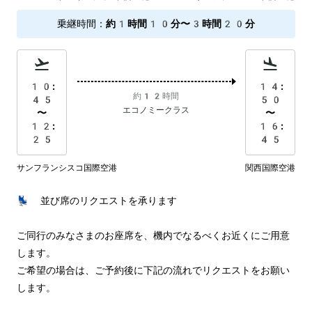
乗継時間
：
約1時間10分〜3時間20分
10:
14:
約12時間
45
50
エコノミークラス
〜
〜
12:
16:
25
45
サンフランシスコ国際空港
関西国際空港
💺 並び席のリクエストを承ります

ご同行のみなさまのお座席を、機内でなるべくお近くにご用意
します。

ご希望の場合は、ご予約後に下記の流れでリクエストをお願い
します。
