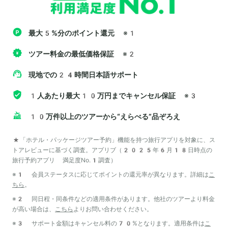
最大5%分のポイント還元
※1
ツアー料金の最低価格保証
※2
現地での24時間日本語サポート
1人あたり最大10万円までキャンセル保証
※3
10万件以上のツアーから“えらべる”品ぞろえ
*「ホテル・パッケージツアー予約」機能を持つ旅行アプリを対象に、ス
トアレビューに基づく調査。アプリブ（2025年6月18日時点の
旅行予約アプリ 満足度No.1調査）
※1 会員ステータスに応じてポイントの還元率が異なります。詳細は
こ
ちら
。
※2 同日程・同条件などの適用条件があります。他社のツアーより料金
が高い場合は、
こちら
よりお問い合わせください。
※3 サポート金額はキャンセル料の70%となります。適用条件は
こ