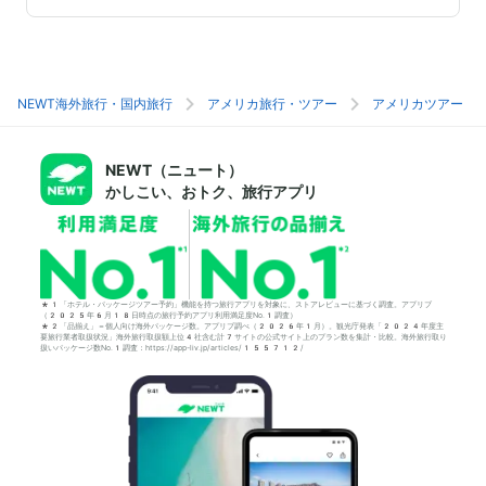
NEWT海外旅行・国内旅行
アメリカ旅行・ツアー
アメリカツアー
NEWT（ニュート）
かしこい、おトク、旅行アプリ
*1「ホテル・パッケージツアー予約」機能を持つ旅行アプリを対象に、ストアレビューに基づく調査。アプリブ
（2025年6月18日時点の旅行予約アプリ利用満足度No.1調査）
*2「品揃え」＝個人向け海外パッケージ数。アプリブ調べ（2026年1月）。観光庁発表「2024年度主
要旅行業者取扱状況」海外旅行取扱額上位4社含む計7サイトの公式サイト上のプラン数を集計・比較。海外旅行取り
扱いパッケージ数No.1調査：https://app-liv.jp/articles/155712/