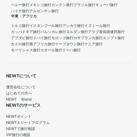
ペルー旅行
メキシコ旅行
カンクン旅行
ブラジル旅行
キューバ旅行
ハイチ旅行
アルゼンチン旅行
中東・アフリカ
トルコ旅行
イスタンブール旅行
アンカラ旅行
イズミール旅行
カッパドキア旅行
パムッカレ旅行
ヨルダン旅行
アラブ首長国連邦旅行
アブダビ旅行
ドバイ旅行
モロッコ旅行
カサブランカ旅行
エジプト旅行
カイロ旅行
南アフリカ旅行
ケープタウン旅行
ケニア旅行
モーリシャス旅行
カタール旅行
ドーハ旅行
NEWTについて
運営会社について
はじめての方へ
NEWT Brand
NEWTのサービス
NEWTポイント
NEWTエリートプログラム
NEWTで旅行相談
VIP旅行の相談