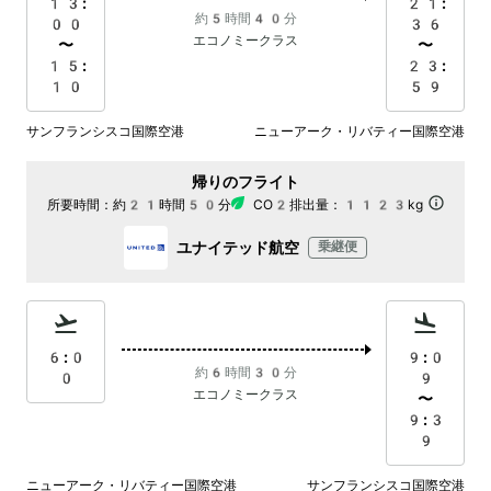
13:
21:
約5時間40分
00
36
エコノミークラス
〜
〜
15:
23:
10
59
サンフランシスコ国際空港
ニューアーク・リバティー国際空港
帰りのフライト
所要時間：
約21時間50分
CO2排出量：
1123kg
ユナイテッド航空
乗継便
6:0
9:0
約6時間30分
0
9
エコノミークラス
〜
9:3
9
ニューアーク・リバティー国際空港
サンフランシスコ国際空港