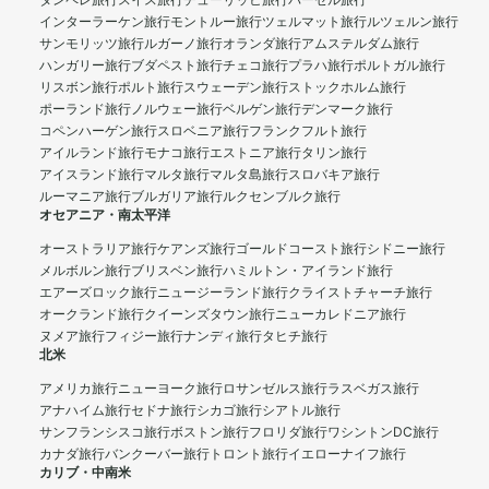
タンペレ旅行
スイス旅行
チューリッヒ旅行
バーゼル旅行
インターラーケン旅行
モントルー旅行
ツェルマット旅行
ルツェルン旅行
サンモリッツ旅行
ルガーノ旅行
オランダ旅行
アムステルダム旅行
ハンガリー旅行
ブダペスト旅行
チェコ旅行
プラハ旅行
ポルトガル旅行
リスボン旅行
ポルト旅行
スウェーデン旅行
ストックホルム旅行
ポーランド旅行
ノルウェー旅行
ベルゲン旅行
デンマーク旅行
コペンハーゲン旅行
スロベニア旅行
フランクフルト旅行
アイルランド旅行
モナコ旅行
エストニア旅行
タリン旅行
アイスランド旅行
マルタ旅行
マルタ島旅行
スロバキア旅行
ルーマニア旅行
ブルガリア旅行
ルクセンブルク旅行
オセアニア・南太平洋
オーストラリア旅行
ケアンズ旅行
ゴールドコースト旅行
シドニー旅行
メルボルン旅行
ブリスベン旅行
ハミルトン・アイランド旅行
エアーズロック旅行
ニュージーランド旅行
クライストチャーチ旅行
オークランド旅行
クイーンズタウン旅行
ニューカレドニア旅行
ヌメア旅行
フィジー旅行
ナンディ旅行
タヒチ旅行
北米
アメリカ旅行
ニューヨーク旅行
ロサンゼルス旅行
ラスベガス旅行
アナハイム旅行
セドナ旅行
シカゴ旅行
シアトル旅行
サンフランシスコ旅行
ボストン旅行
フロリダ旅行
ワシントンDC旅行
カナダ旅行
バンクーバー旅行
トロント旅行
イエローナイフ旅行
カリブ・中南米