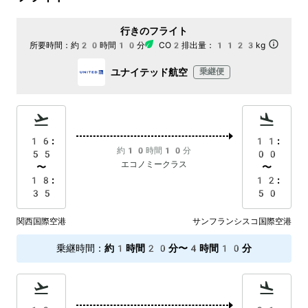
行きのフライト
所要時間：
約20時間10分
CO2排出量：
1123kg
ユナイテッド航空
乗継便
16:
11:
約10時間10分
55
00
エコノミークラス
〜
〜
18:
12:
35
50
関西国際空港
サンフランシスコ国際空港
乗継時間
：
約1時間20分〜4時間10分