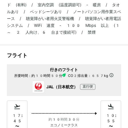
ド (有料) / 室内空調 (温度調節可) - 暖房 / タオ
ルあり / ベッドシーツあり / ノートパソコン用作業スペ
ース / 聴覚障がい者用火災警報機 / 聴覚障がい者用電話
システム / WiFi 速度 - 100 Mbps 以上 (1
～ 2 人向け、6 台まで接続可) / 禁煙
フライト
行きのフライト
所要時間：
約10時間50分
CO2排出量：
657kg
JAL（日本航空）
直行便
17:
10:
約10時間30分
45
55
エコノミークラス
〜
〜