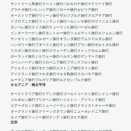
サントリーニ島旅行
スペイン旅行
バルセロナ旅行
マドリード旅行
グラナダ旅行
バレンシア旅行
ジローナ旅行
セビリア旅行
オーストリア旅行
ウィーン旅行
ザルツブルク旅行
クロアチア旅行
ドブロブニク旅行
フィンランド旅行
ヘルシンキ旅行
ロヴァニエミ旅行
タンペレ旅行
スイス旅行
チューリッヒ旅行
バーゼル旅行
インターラーケン旅行
モントルー旅行
ツェルマット旅行
ルツェルン旅行
サンモリッツ旅行
ルガーノ旅行
オランダ旅行
アムステルダム旅行
ハンガリー旅行
ブダペスト旅行
チェコ旅行
プラハ旅行
ポルトガル旅行
リスボン旅行
ポルト旅行
スウェーデン旅行
ストックホルム旅行
ポーランド旅行
ノルウェー旅行
ベルゲン旅行
デンマーク旅行
コペンハーゲン旅行
スロベニア旅行
フランクフルト旅行
アイルランド旅行
モナコ旅行
エストニア旅行
タリン旅行
アイスランド旅行
マルタ旅行
マルタ島旅行
スロバキア旅行
ルーマニア旅行
ブルガリア旅行
ルクセンブルク旅行
オセアニア・南太平洋
オーストラリア旅行
ケアンズ旅行
ゴールドコースト旅行
シドニー旅行
メルボルン旅行
ブリスベン旅行
ハミルトン・アイランド旅行
エアーズロック旅行
ニュージーランド旅行
クライストチャーチ旅行
オークランド旅行
クイーンズタウン旅行
ニューカレドニア旅行
ヌメア旅行
フィジー旅行
ナンディ旅行
タヒチ旅行
北米