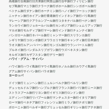
高雄旅行
台南旅行
日月潭旅行
阿里山旅行
台中旅行
フィリピン旅行
セブ島旅行
マニラ旅行
クラーク旅行
ボホール旅行
シンガポール旅行
ベトナム旅行
ダナン旅行
ホーチミン旅行
ハノイ旅行
フーコック旅行
ニャチャン旅行
ホイアン旅行
香港旅行
インドネシア旅行
バリ島旅行
マレーシア旅行
クアラルンプール旅行
コタキナバル旅行
ぺナン旅行
ランカウイ旅行
ジョホールバル旅行
カンボジア旅行
シェムリアップ旅行
マカオ旅行
モルディブ旅行
マーレ旅行
インド旅行
チェンナイ旅行
バンガロール旅行
ネパール旅行
ミャンマー旅行
スリランカ旅行
シギリヤ旅行
コロンボ旅行
ヌワラエリヤ旅行
キャンディ旅行
日本旅行
ラオス旅行
ルアンパバーン旅行
モンゴル旅行
ウランバートル旅行
ブルネイ旅行
バンダルスリブガワン旅行
ウズベキスタン旅行
キルギス旅行
カザフスタン旅行
デリー旅行
ハワイ・グアム・サイパン
ハワイ旅行
ハワイ島旅行
マウイ島旅行
ホノルル旅行
カウアイ島旅行
グアム旅行
サイパン旅行
パラオ旅行
ヨーロッパ
ドイツ旅行
ミュンヘン旅行
ニュルンベルク旅行
ベルリン旅行
デュッセルドルフ旅行
ハンブルク旅行
フランス旅行
パリ旅行
ニース旅行
ストラスブール旅行
リヨン旅行
イギリス旅行
ロンドン旅行
エディンバラ旅行
リバプール旅行
マンチェスター旅行
イタリア旅行
ローマ旅行
ベネチア旅行
フィレンツェ旅行
ミラノ旅行
ナポリ旅行
ボローニャ旅行
ベルギー旅行
ブリュッセル旅行
ギリシャ旅行
アテネ旅行