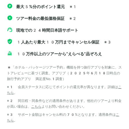
最大5%分のポイント還元
※1
ツアー料金の最低価格保証
※2
現地での24時間日本語サポート
1人あたり最大10万円までキャンセル保証
※3
10万件以上のツアーから“えらべる”品ぞろえ
*「ホテル・パッケージツアー予約」機能を持つ旅行アプリを対象に、ス
トアレビューに基づく調査。アプリブ（2025年6月18日時点の
旅行予約アプリ 満足度No.1調査）
※1 会員ステータスに応じてポイントの還元率が異なります。詳細は
こ
ちら
。
※2 同日程・同条件などの適用条件があります。他社のツアーより料金
が高い場合は、
こちら
よりお問い合わせください。
※3 サポート金額はキャンセル料の70%となります。適用条件は
こ
ちら
。