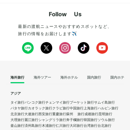
Follow Us
最新の渡航ニュースやおすすめスポットなど、
旅行の情報をお届けします✈️
海外旅行
海外ツアー
海外ホテル
国内旅行
国内ホテル
アジア
タイ旅行
バンコク旅行
チェンマイ旅行
プーケット旅行
サムイ島旅行
パタヤ旅行
カオラック旅行
クラビ旅行
中国旅行
上海旅行
ハルビン旅行
北京旅行
大連旅行
西安旅行
重慶旅行
蘇州 旅行
成都旅行
昆明旅行
大理旅行
麗江旅行
シャングリラ旅行
奔子欄旅行
韓国旅行
ソウル旅行
釜山旅行
済州島旅行
木浦旅行
仁川旅行
大邱旅行
台湾旅行
台北旅行