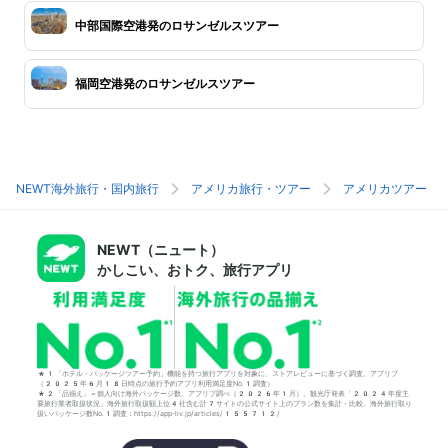
中部国際空港発のロサンゼルスツアー
福岡空港発のロサンゼルスツアー
NEWT海外旅行・国内旅行
アメリカ旅行・ツアー
アメリカツアー
NEWT（ニュート）
かしこい、おトク、旅行アプリ
*1「ホテル・パッケージツアー予約」機能を持つ旅行アプリを対象に、ストアレビューに基づく調査。アプリブ
（2025年6月18日時点の旅行予約アプリ利用満足度No.1調査）
*2「品揃え」＝個人向け海外パッケージ数。アプリブ調べ（2026年1月）。観光庁発表「2024年度主
要旅行業者取扱状況」海外旅行取扱額上位4社含む計7サイトの公式サイト上のプラン数を集計・比較。海外旅行取り
扱いパッケージ数No.1調査：https://app-liv.jp/articles/155712/