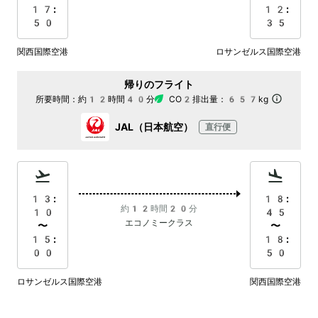
17:
12:
50
35
関西国際空港
ロサンゼルス国際空港
帰りのフライト
所要時間：
約12時間40分
CO2排出量：
657kg
JAL（日本航空）
直行便
13:
18:
約12時間20分
10
45
エコノミークラス
〜
〜
15:
18:
00
50
ロサンゼルス国際空港
関西国際空港