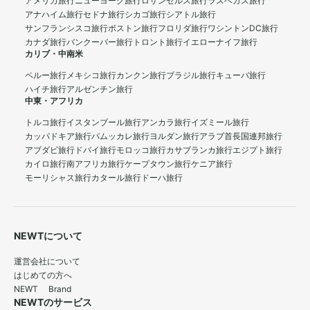
アメリカ旅行
ニューヨーク旅行
ロサンゼルス旅行
ラスベガス旅行
アナハイム旅行
セドナ旅行
シカゴ旅行
シアトル旅行
サンフランシスコ旅行
ボストン旅行
フロリダ旅行
ワシントンDC旅行
カナダ旅行
バンクーバー旅行
トロント旅行
イエローナイフ旅行
カリブ・中南米
ペルー旅行
メキシコ旅行
カンクン旅行
ブラジル旅行
キューバ旅行
ハイチ旅行
アルゼンチン旅行
中東・アフリカ
トルコ旅行
イスタンブール旅行
アンカラ旅行
イズミール旅行
カッパドキア旅行
パムッカレ旅行
ヨルダン旅行
アラブ首長国連邦旅行
アブダビ旅行
ドバイ旅行
モロッコ旅行
カサブランカ旅行
エジプト旅行
カイロ旅行
南アフリカ旅行
ケープタウン旅行
ケニア旅行
モーリシャス旅行
カタール旅行
ドーハ旅行
NEWTについて
運営会社について
はじめての方へ
NEWT Brand
NEWTのサービス