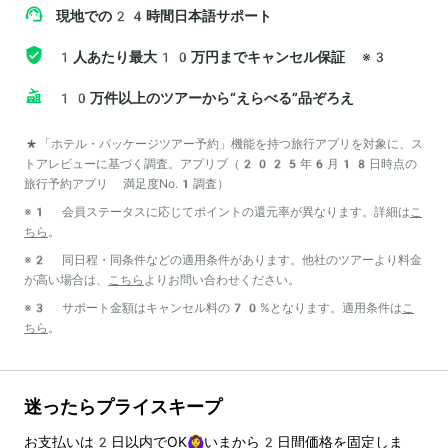
現地での24時間日本語サポート
1人あたり最大10万円までキャンセル保証
※3
10万件以上のツアーから“えらべる”品ぞろえ
*「ホテル・パッケージツアー予約」機能を持つ旅行アプリを対象に、ス
トアレビューに基づく調査。アプリブ（2025年6月18日時点の
旅行予約アプリ 満足度No.1調査）
※1 会員ステータスに応じてポイントの還元率が異なります。詳細は
こ
ちら
。
※2 同日程・同条件などの適用条件があります。他社のツアーより料金
が高い場合は、
こちら
よりお問い合わせください。
※3 サポート金額はキャンセル料の70%となります。適用条件は
こ
ちら
。
迷ったらプライスキープ
お支払いは
2
日以内でOK🙆‍♀️いまから
2
日間価格を固定しま