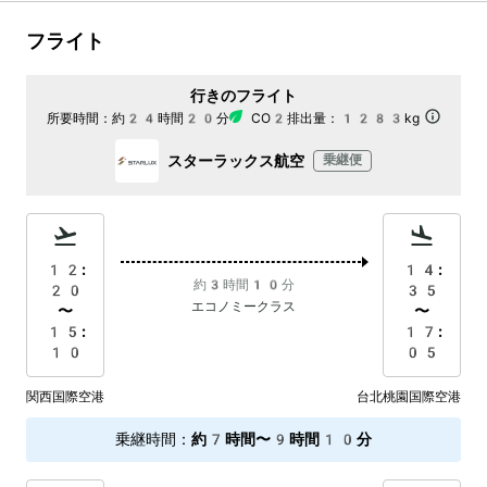
フライト
行きのフライト
所要時間：
約24時間20分
CO2排出量：
1283kg
スターラックス航空
乗継便
12:
14:
約3時間10分
20
35
エコノミークラス
〜
〜
15:
17:
10
05
関西国際空港
台北桃園国際空港
乗継時間
：
約7時間〜9時間10分