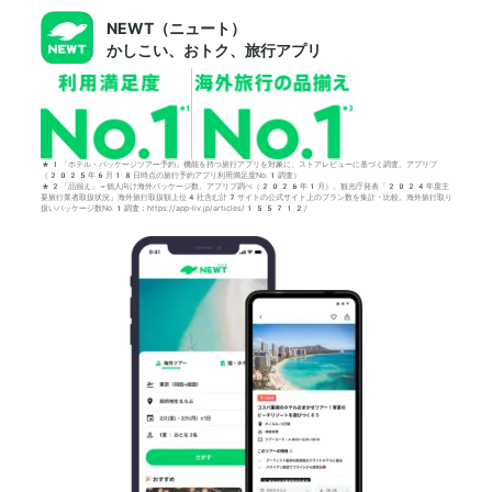
NEWT（ニュート）
かしこい、おトク、旅行アプリ
*1「ホテル・パッケージツアー予約」機能を持つ旅行アプリを対象に、ストアレビューに基づく調査。アプリブ
（2025年6月18日時点の旅行予約アプリ利用満足度No.1調査）
*2「品揃え」＝個人向け海外パッケージ数。アプリブ調べ（2026年1月）。観光庁発表「2024年度主
要旅行業者取扱状況」海外旅行取扱額上位4社含む計7サイトの公式サイト上のプラン数を集計・比較。海外旅行取り
扱いパッケージ数No.1調査：https://app-liv.jp/articles/155712/