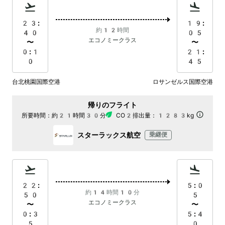
23:
19:
約12時間
40
05
エコノミークラス
〜
〜
0:1
21:
0
45
台北桃園国際空港
ロサンゼルス国際空港
帰りのフライト
所要時間：
約21時間30分
CO2排出量：
1283kg
スターラックス航空
乗継便
22:
5:0
約14時間10分
50
5
エコノミークラス
〜
〜
0:3
5:4
5
0