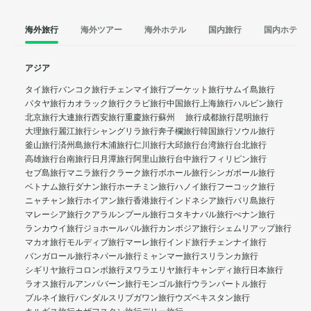
海外旅行
海外ツアー
海外ホテル
国内旅行
国内ホテル
アジア
タイ旅行
バンコク旅行
チェンマイ旅行
プーケット旅行
サムイ島旅行
パタヤ旅行
カオラック旅行
クラビ旅行
中国旅行
上海旅行
ハルビン旅行
北京旅行
大連旅行
西安旅行
重慶旅行
蘇州 旅行
成都旅行
昆明旅行
大理旅行
麗江旅行
シャングリラ旅行
奔子欄旅行
韓国旅行
ソウル旅行
釜山旅行
済州島旅行
木浦旅行
仁川旅行
大邱旅行
台湾旅行
台北旅行
高雄旅行
台南旅行
日月潭旅行
阿里山旅行
台中旅行
フィリピン旅行
セブ島旅行
マニラ旅行
クラーク旅行
ボホール旅行
シンガポール旅行
ベトナム旅行
ダナン旅行
ホーチミン旅行
ハノイ旅行
フーコック旅行
ニャチャン旅行
ホイアン旅行
香港旅行
インドネシア旅行
バリ島旅行
マレーシア旅行
クアラルンプール旅行
コタキナバル旅行
ぺナン旅行
ランカウイ旅行
ジョホールバル旅行
カンボジア旅行
シェムリアップ旅行
マカオ旅行
モルディブ旅行
マーレ旅行
インド旅行
チェンナイ旅行
バンガロール旅行
ネパール旅行
ミャンマー旅行
スリランカ旅行
シギリヤ旅行
コロンボ旅行
ヌワラエリヤ旅行
キャンディ旅行
日本旅行
ラオス旅行
ルアンパバーン旅行
モンゴル旅行
ウランバートル旅行
ブルネイ旅行
バンダルスリブガワン旅行
ウズベキスタン旅行