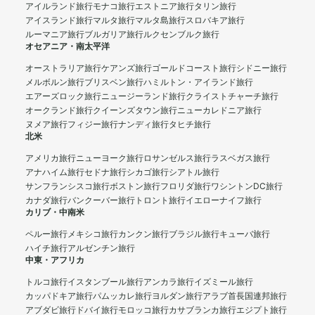
アイルランド旅行
モナコ旅行
エストニア旅行
タリン旅行
アイスランド旅行
マルタ旅行
マルタ島旅行
スロバキア旅行
ルーマニア旅行
ブルガリア旅行
ルクセンブルク旅行
オセアニア・南太平洋
オーストラリア旅行
ケアンズ旅行
ゴールドコースト旅行
シドニー旅行
メルボルン旅行
ブリスベン旅行
ハミルトン・アイランド旅行
エアーズロック旅行
ニュージーランド旅行
クライストチャーチ旅行
オークランド旅行
クイーンズタウン旅行
ニューカレドニア旅行
ヌメア旅行
フィジー旅行
ナンディ旅行
タヒチ旅行
北米
アメリカ旅行
ニューヨーク旅行
ロサンゼルス旅行
ラスベガス旅行
アナハイム旅行
セドナ旅行
シカゴ旅行
シアトル旅行
サンフランシスコ旅行
ボストン旅行
フロリダ旅行
ワシントンDC旅行
カナダ旅行
バンクーバー旅行
トロント旅行
イエローナイフ旅行
カリブ・中南米
ペルー旅行
メキシコ旅行
カンクン旅行
ブラジル旅行
キューバ旅行
ハイチ旅行
アルゼンチン旅行
中東・アフリカ
トルコ旅行
イスタンブール旅行
アンカラ旅行
イズミール旅行
カッパドキア旅行
パムッカレ旅行
ヨルダン旅行
アラブ首長国連邦旅行
アブダビ旅行
ドバイ旅行
モロッコ旅行
カサブランカ旅行
エジプト旅行