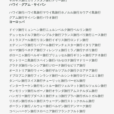
キルギス旅行
カザフスタン旅行
デリー旅行
ハワイ・グアム・サイパン
ハワイ旅行
ハワイ島旅行
マウイ島旅行
ホノルル旅行
カウアイ島旅行
グアム旅行
サイパン旅行
パラオ旅行
ヨーロッパ
ドイツ旅行
ミュンヘン旅行
ニュルンベルク旅行
ベルリン旅行
デュッセルドルフ旅行
ハンブルク旅行
フランス旅行
パリ旅行
ニース旅行
ストラスブール旅行
リヨン旅行
イギリス旅行
ロンドン旅行
エディンバラ旅行
リバプール旅行
マンチェスター旅行
イタリア旅行
ローマ旅行
ベネチア旅行
フィレンツェ旅行
ミラノ旅行
ナポリ旅行
ボローニャ旅行
ベルギー旅行
ブリュッセル旅行
ギリシャ旅行
アテネ旅行
サントリーニ島旅行
スペイン旅行
バルセロナ旅行
マドリード旅行
グラナダ旅行
バレンシア旅行
ジローナ旅行
セビリア旅行
オーストリア旅行
ウィーン旅行
ザルツブルク旅行
クロアチア旅行
ドブロブニク旅行
フィンランド旅行
ヘルシンキ旅行
ロヴァニエミ旅行
タンペレ旅行
スイス旅行
チューリッヒ旅行
バーゼル旅行
インターラーケン旅行
モントルー旅行
ツェルマット旅行
ルツェルン旅行
サンモリッツ旅行
ルガーノ旅行
オランダ旅行
アムステルダム旅行
ハンガリー旅行
ブダペスト旅行
チェコ旅行
プラハ旅行
ポルトガル旅行
リスボン旅行
ポルト旅行
スウェーデン旅行
ストックホルム旅行
ポーランド旅行
ノルウェー旅行
ベルゲン旅行
デンマーク旅行
コペンハーゲン旅行
スロベニア旅行
フランクフルト旅行