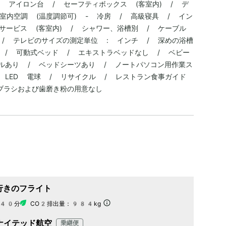
/ アイロン台 / セーフティボックス (客室内) / デ
室内空調 (温度調節可) - 冷房 / 高級寝具 / イン
サービス (客室内) / シャワー、浴槽別 / ケーブル
/ テレビのサイズの測定単位 : インチ / 深めの浴槽
 / 可動式ベッド / エキストラベッドなし / ベビー
オルあり / ベッドシーツあり / ノートパソコン用作業ス
 LED 電球 / リサイクル / レストラン食事ガイド
ブラシおよび歯磨き粉の用意なし
行きのフライト
40分
CO2排出量：
984kg
ナイテッド航空
乗継便