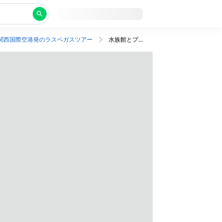
関西国際空港発のラスベガスツアー
水族館とプール、カジノを完備！南国の楽園をテーマにしたリゾートホテルでぜいたく旅