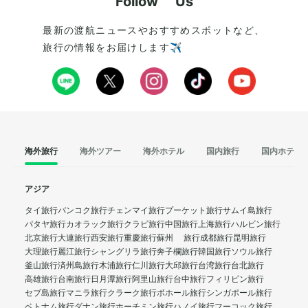
Follow Us
最新の渡航ニュースやおすすめスポットなど、
旅行の情報をお届けします✈️
海外旅行
海外ツアー
海外ホテル
国内旅行
国内ホテル
アジア
タイ旅行
バンコク旅行
チェンマイ旅行
プーケット旅行
サムイ島旅行
パタヤ旅行
カオラック旅行
クラビ旅行
中国旅行
上海旅行
ハルビン旅行
北京旅行
大連旅行
西安旅行
重慶旅行
蘇州 旅行
成都旅行
昆明旅行
大理旅行
麗江旅行
シャングリラ旅行
奔子欄旅行
韓国旅行
ソウル旅行
釜山旅行
済州島旅行
木浦旅行
仁川旅行
大邱旅行
台湾旅行
台北旅行
高雄旅行
台南旅行
日月潭旅行
阿里山旅行
台中旅行
フィリピン旅行
セブ島旅行
マニラ旅行
クラーク旅行
ボホール旅行
シンガポール旅行
ベトナム旅行
ダナン旅行
ホーチミン旅行
ハノイ旅行
フーコック旅行