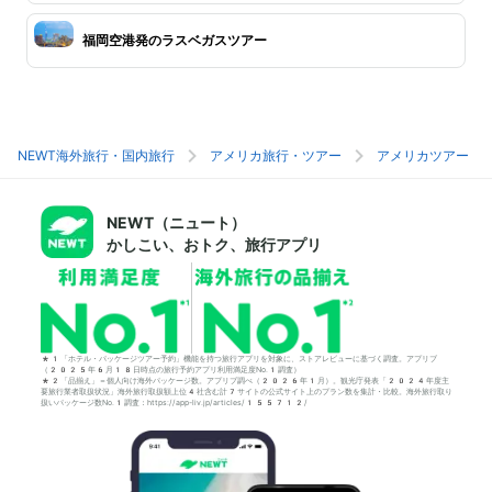
福岡空港発のラスベガスツアー
NEWT海外旅行・国内旅行
アメリカ旅行・ツアー
アメリカツアー
NEWT（ニュート）
かしこい、おトク、旅行アプリ
*1「ホテル・パッケージツアー予約」機能を持つ旅行アプリを対象に、ストアレビューに基づく調査。アプリブ
（2025年6月18日時点の旅行予約アプリ利用満足度No.1調査）
*2「品揃え」＝個人向け海外パッケージ数。アプリブ調べ（2026年1月）。観光庁発表「2024年度主
要旅行業者取扱状況」海外旅行取扱額上位4社含む計7サイトの公式サイト上のプラン数を集計・比較。海外旅行取り
扱いパッケージ数No.1調査：https://app-liv.jp/articles/155712/