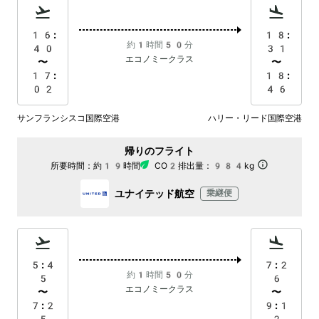
16:
18:
約1時間50分
40
31
エコノミークラス
〜
〜
17:
18:
02
46
サンフランシスコ国際空港
ハリー・リード国際空港
帰りのフライト
所要時間：
約19時間
CO2排出量：
984kg
ユナイテッド航空
乗継便
5:4
7:2
約1時間50分
5
6
エコノミークラス
〜
〜
7:2
9:1