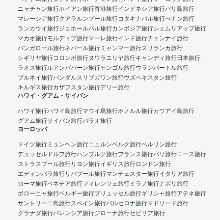
ニャチャン旅行
ホイアン旅行
香港旅行
インドネシア旅行
バリ島旅行
マレーシア旅行
クアラルンプール旅行
コタキナバル旅行
ぺナン旅行
ランカウイ旅行
ジョホールバル旅行
カンボジア旅行
シェムリアップ旅行
マカオ旅行
モルディブ旅行
マーレ旅行
インド旅行
チェンナイ旅行
バンガロール旅行
ネパール旅行
ミャンマー旅行
スリランカ旅行
シギリヤ旅行
コロンボ旅行
ヌワラエリヤ旅行
キャンディ旅行
日本旅行
ラオス旅行
ルアンパバーン旅行
モンゴル旅行
ウランバートル旅行
ブルネイ旅行
バンダルスリブガワン旅行
ウズベキスタン旅行
キルギス旅行
カザフスタン旅行
デリー旅行
ハワイ・グアム・サイパン
ハワイ旅行
ハワイ島旅行
マウイ島旅行
ホノルル旅行
カウアイ島旅行
グアム旅行
サイパン旅行
パラオ旅行
ヨーロッパ
ドイツ旅行
ミュンヘン旅行
ニュルンベルク旅行
ベルリン旅行
デュッセルドルフ旅行
ハンブルク旅行
フランス旅行
パリ旅行
ニース旅行
ストラスブール旅行
リヨン旅行
イギリス旅行
ロンドン旅行
エディンバラ旅行
リバプール旅行
マンチェスター旅行
イタリア旅行
ローマ旅行
ベネチア旅行
フィレンツェ旅行
ミラノ旅行
ナポリ旅行
ボローニャ旅行
ベルギー旅行
ブリュッセル旅行
ギリシャ旅行
アテネ旅行
サントリーニ島旅行
スペイン旅行
バルセロナ旅行
マドリード旅行
グラナダ旅行
バレンシア旅行
ジローナ旅行
セビリア旅行