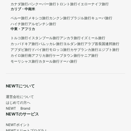
カナダ旅行
バンクーバー旅行
トロント旅行
イエローナイフ旅行
カリブ・中南米
ペルー旅行
メキシコ旅行
カンクン旅行
ブラジル旅行
キューバ旅行
ハイチ旅行
アルゼンチン旅行
中東・アフリカ
トルコ旅行
イスタンブール旅行
アンカラ旅行
イズミール旅行
カッパドキア旅行
パムッカレ旅行
ヨルダン旅行
アラブ首長国連邦旅行
アブダビ旅行
ドバイ旅行
モロッコ旅行
カサブランカ旅行
エジプト旅行
カイロ旅行
南アフリカ旅行
ケープタウン旅行
ケニア旅行
モーリシャス旅行
カタール旅行
ドーハ旅行
NEWTについて
運営会社について
はじめての方へ
NEWT Brand
NEWTのサービス
NEWTポイント
NEWTエリートプログラム