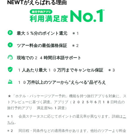
NEWTがえらばれる理由
最大5%分のポイント還元
※1
ツアー料金の最低価格保証
※2
現地での24時間日本語サポート
1人あたり最大10万円までキャンセル保証
※3
10万件以上のツアーから“えらべる”品ぞろえ
*「ホテル・パッケージツアー予約」機能を持つ旅行アプリを対象に、ス
トアレビューに基づく調査。アプリブ（2025年6月18日時点の
旅行予約アプリ 満足度No.1調査）
※1 会員ステータスに応じてポイントの還元率が異なります。詳細は
こ
ちら
。
※2 同日程・同条件などの適用条件があります。他社のツアーより料金