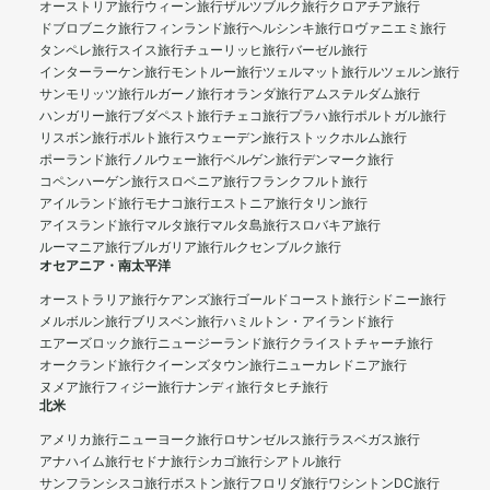
オーストリア旅行
ウィーン旅行
ザルツブルク旅行
クロアチア旅行
ドブロブニク旅行
フィンランド旅行
ヘルシンキ旅行
ロヴァニエミ旅行
タンペレ旅行
スイス旅行
チューリッヒ旅行
バーゼル旅行
インターラーケン旅行
モントルー旅行
ツェルマット旅行
ルツェルン旅行
サンモリッツ旅行
ルガーノ旅行
オランダ旅行
アムステルダム旅行
ハンガリー旅行
ブダペスト旅行
チェコ旅行
プラハ旅行
ポルトガル旅行
リスボン旅行
ポルト旅行
スウェーデン旅行
ストックホルム旅行
ポーランド旅行
ノルウェー旅行
ベルゲン旅行
デンマーク旅行
コペンハーゲン旅行
スロベニア旅行
フランクフルト旅行
アイルランド旅行
モナコ旅行
エストニア旅行
タリン旅行
アイスランド旅行
マルタ旅行
マルタ島旅行
スロバキア旅行
ルーマニア旅行
ブルガリア旅行
ルクセンブルク旅行
オセアニア・南太平洋
オーストラリア旅行
ケアンズ旅行
ゴールドコースト旅行
シドニー旅行
メルボルン旅行
ブリスベン旅行
ハミルトン・アイランド旅行
エアーズロック旅行
ニュージーランド旅行
クライストチャーチ旅行
オークランド旅行
クイーンズタウン旅行
ニューカレドニア旅行
ヌメア旅行
フィジー旅行
ナンディ旅行
タヒチ旅行
北米
アメリカ旅行
ニューヨーク旅行
ロサンゼルス旅行
ラスベガス旅行
アナハイム旅行
セドナ旅行
シカゴ旅行
シアトル旅行
サンフランシスコ旅行
ボストン旅行
フロリダ旅行
ワシントンDC旅行