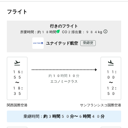
フライト
行きのフライト
所要時間：
約18時間
CO2排出量：
984kg
ユナイテッド航空
乗継便
16:
11:
約10時間10分
55
00
エコノミークラス
〜
〜
18:
12:
35
50
関西国際空港
サンフランシスコ国際空港
乗継時間
：
約3時間50分〜6時間40分