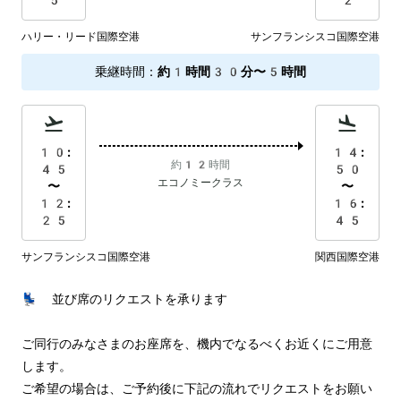
5
2
ハリー・リード国際空港
サンフランシスコ国際空港
乗継時間
：
約1時間30分〜5時間
10:
14:
約12時間
45
50
エコノミークラス
〜
〜
12:
16:
25
45
サンフランシスコ国際空港
関西国際空港
💺 並び席のリクエストを承ります

ご同行のみなさまのお座席を、機内でなるべくお近くにご用意
します。

ご希望の場合は、ご予約後に下記の流れでリクエストをお願い