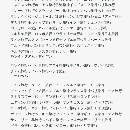
ニャチャン旅行
ホイアン旅行
香港旅行
インドネシア旅行
バリ島旅行
マレーシア旅行
クアラルンプール旅行
コタキナバル旅行
ぺナン旅行
ランカウイ旅行
ジョホールバル旅行
カンボジア旅行
シェムリアップ旅行
マカオ旅行
モルディブ旅行
マーレ旅行
インド旅行
チェンナイ旅行
バンガロール旅行
ネパール旅行
ミャンマー旅行
スリランカ旅行
シギリヤ旅行
コロンボ旅行
ヌワラエリヤ旅行
キャンディ旅行
日本旅行
ラオス旅行
ルアンパバーン旅行
モンゴル旅行
ウランバートル旅行
ブルネイ旅行
バンダルスリブガワン旅行
ウズベキスタン旅行
キルギス旅行
カザフスタン旅行
デリー旅行
ハワイ・グアム・サイパン
ハワイ旅行
ハワイ島旅行
マウイ島旅行
ホノルル旅行
カウアイ島旅行
グアム旅行
サイパン旅行
パラオ旅行
ヨーロッパ
ドイツ旅行
ミュンヘン旅行
ニュルンベルク旅行
ベルリン旅行
デュッセルドルフ旅行
ハンブルク旅行
フランス旅行
パリ旅行
ニース旅行
ストラスブール旅行
リヨン旅行
イギリス旅行
ロンドン旅行
エディンバラ旅行
リバプール旅行
マンチェスター旅行
イタリア旅行
ローマ旅行
ベネチア旅行
フィレンツェ旅行
ミラノ旅行
ナポリ旅行
ボローニャ旅行
ベルギー旅行
ブリュッセル旅行
ギリシャ旅行
アテネ旅行
サントリーニ島旅行
スペイン旅行
バルセロナ旅行
マドリード旅行
グラナダ旅行
バレンシア旅行
ジローナ旅行
セビリア旅行