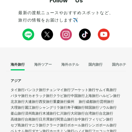
Follow Us
最新の渡航ニュースやおすすめスポットなど、
旅行の情報をお届けします✈️
海外旅行
海外ツアー
海外ホテル
国内旅行
国内ホテル
アジア
タイ旅行
バンコク旅行
チェンマイ旅行
プーケット旅行
サムイ島旅行
パタヤ旅行
カオラック旅行
クラビ旅行
中国旅行
上海旅行
ハルビン旅行
北京旅行
大連旅行
西安旅行
重慶旅行
蘇州 旅行
成都旅行
昆明旅行
大理旅行
麗江旅行
シャングリラ旅行
奔子欄旅行
韓国旅行
ソウル旅行
釜山旅行
済州島旅行
木浦旅行
仁川旅行
大邱旅行
台湾旅行
台北旅行
高雄旅行
台南旅行
日月潭旅行
阿里山旅行
台中旅行
フィリピン旅行
セブ島旅行
マニラ旅行
クラーク旅行
ボホール旅行
シンガポール旅行
ベトナム旅行
ダナン旅行
ホーチミン旅行
ハノイ旅行
フーコック旅行