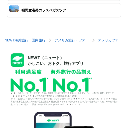
福岡空港発のラスベガスツアー
NEWT海外旅行・国内旅行
アメリカ旅行・ツアー
アメリカツアー
NEWT（ニュート）
かしこい、おトク、旅行アプリ
*1「ホテル・パッケージツアー予約」機能を持つ旅行アプリを対象に、ストアレビューに基づく調査。アプリブ
（2025年6月18日時点の旅行予約アプリ利用満足度No.1調査）
*2「品揃え」＝個人向け海外パッケージ数。アプリブ調べ（2026年1月）。観光庁発表「2024年度主
要旅行業者取扱状況」海外旅行取扱額上位4社含む計7サイトの公式サイト上のプラン数を集計・比較。海外旅行取り
扱いパッケージ数No.1調査：https://app-liv.jp/articles/155712/