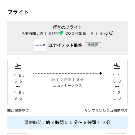
フライト
行きのフライト
所要時間：
約18時間
CO2排出量：
984kg
ユナイテッド航空
乗継便
16:
11:
約10時間10分
55
00
エコノミークラス
〜
〜
18:
12:
35
50
関西国際空港
サンフランシスコ国際空港
乗継時間
：
約3時間50分〜6時間40分