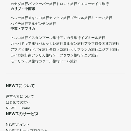
カナダ旅行
バンクーバー旅行
トロント旅行
イエローナイフ旅行
カリブ・中南米
ペルー旅行
メキシコ旅行
カンクン旅行
ブラジル旅行
キューバ旅行
ハイチ旅行
アルゼンチン旅行
中東・アフリカ
トルコ旅行
イスタンブール旅行
アンカラ旅行
イズミール旅行
カッパドキア旅行
パムッカレ旅行
ヨルダン旅行
アラブ首長国連邦旅行
アブダビ旅行
ドバイ旅行
モロッコ旅行
カサブランカ旅行
エジプト旅行
カイロ旅行
南アフリカ旅行
ケープタウン旅行
ケニア旅行
モーリシャス旅行
カタール旅行
ドーハ旅行
NEWTについて
運営会社について
はじめての方へ
NEWT Brand
NEWTのサービス
NEWTポイント
NEWTエリートプログラム