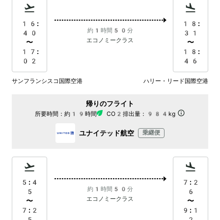
16:
18:
約1時間50分
40
31
エコノミークラス
〜
〜
17:
18:
02
46
サンフランシスコ国際空港
ハリー・リード国際空港
帰りのフライト
所要時間：
約19時間
CO2排出量：
984kg
ユナイテッド航空
乗継便
5:4
7:2
約1時間50分
5
6
エコノミークラス
〜
〜
7:2
9:1
5
2