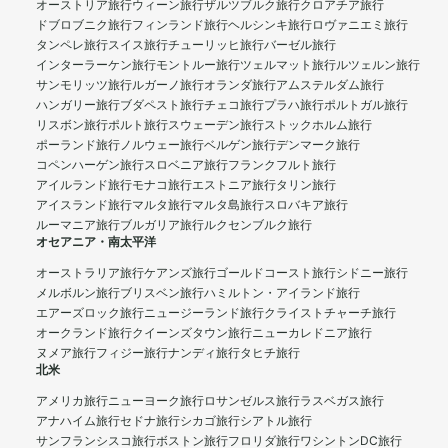
オーストリア旅行
ウィーン旅行
ザルツブルク旅行
クロアチア旅行
ドブロブニク旅行
フィンランド旅行
ヘルシンキ旅行
ロヴァニエミ旅行
タンペレ旅行
スイス旅行
チューリッヒ旅行
バーゼル旅行
インターラーケン旅行
モントルー旅行
ツェルマット旅行
ルツェルン旅行
サンモリッツ旅行
ルガーノ旅行
オランダ旅行
アムステルダム旅行
ハンガリー旅行
ブダペスト旅行
チェコ旅行
プラハ旅行
ポルトガル旅行
リスボン旅行
ポルト旅行
スウェーデン旅行
ストックホルム旅行
ポーランド旅行
ノルウェー旅行
ベルゲン旅行
デンマーク旅行
コペンハーゲン旅行
スロベニア旅行
フランクフルト旅行
アイルランド旅行
モナコ旅行
エストニア旅行
タリン旅行
アイスランド旅行
マルタ旅行
マルタ島旅行
スロバキア旅行
ルーマニア旅行
ブルガリア旅行
ルクセンブルク旅行
オセアニア・南太平洋
オーストラリア旅行
ケアンズ旅行
ゴールドコースト旅行
シドニー旅行
メルボルン旅行
ブリスベン旅行
ハミルトン・アイランド旅行
エアーズロック旅行
ニュージーランド旅行
クライストチャーチ旅行
オークランド旅行
クイーンズタウン旅行
ニューカレドニア旅行
ヌメア旅行
フィジー旅行
ナンディ旅行
タヒチ旅行
北米
アメリカ旅行
ニューヨーク旅行
ロサンゼルス旅行
ラスベガス旅行
アナハイム旅行
セドナ旅行
シカゴ旅行
シアトル旅行
サンフランシスコ旅行
ボストン旅行
フロリダ旅行
ワシントンDC旅行