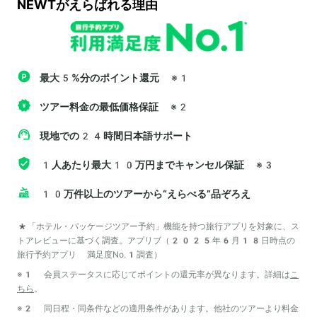
NEWTがえらばれる理由
最大5%分のポイント還元
※1
ツアー料金の最低価格保証
※2
現地での24時間日本語サポート
1人あたり最大10万円までキャンセル保証
※3
10万件以上のツアーから“えらべる”品ぞろえ
*「ホテル・パッケージツアー予約」機能を持つ旅行アプリを対象に、ス
トアレビューに基づく調査。アプリブ（2025年6月18日時点の
旅行予約アプリ 満足度No.1調査）
※1 会員ステータスに応じてポイントの還元率が異なります。詳細は
こ
ちら
。
※2 同日程・同条件などの適用条件があります。他社のツアーより料金