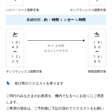
ハリー・リード国際空港
サンフランシスコ国際空港
乗継時間
：
約1時間30分〜5時間
10:
14:
約12時間
45
50
エコノミークラス
〜
〜
12:
16:
25
45
サンフランシスコ国際空港
関西国際空港
💺 並び席のリクエストを承ります

ご同行のみなさまのお座席を、機内でなるべくお近くにご用意
します。

ご希望の場合は、ご予約後に下記の流れでリクエストをお願い