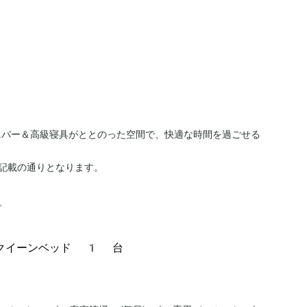
ニバー＆高級寝具がととのった空間で、快適な時間を過ごせる
記載の通りとなります。
。
クイーンベッド 1 台