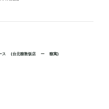
ス (台北馥敦饭店 ー 馥寓)