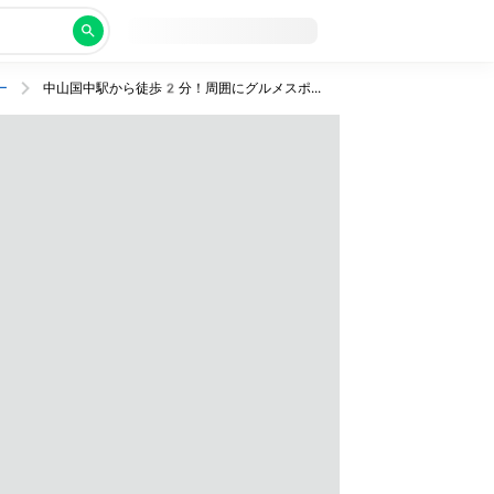
ー
中山国中駅から徒歩2分！周囲にグルメスポットも充実の好立地なホテルに快適ステイ