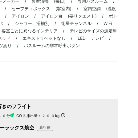
ーメーカー / 客室清掃 (毎日) / 専用バスルーム /
 / セーフティボックス (客室内) / 室内空調 (温度
 / アイロン / アイロン台 (要リクエスト) / ボト
パ / シャワー、浴槽別 / 衛星チャンネル / WiFi
/ 客室ごとに異なるインテリア / テレビのサイズの測定単
ベッド / エキストラベッドなし / LED テレビ /
ツあり / バスルームの非常呼出ボダン
行きのフライト
40分
CO2排出量：
203kg
ーラックス航空
直行便