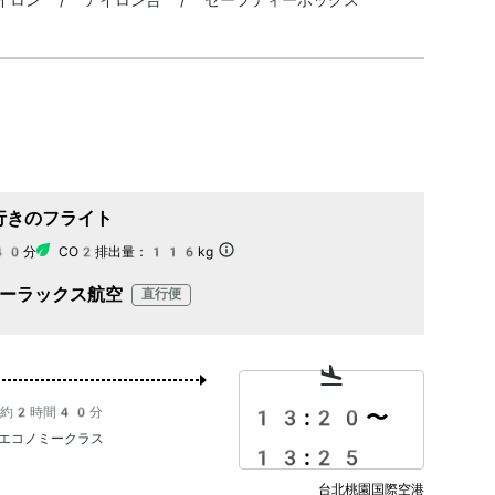
行きのフライト
40分
CO2排出量：
116kg
ーラックス航空
直行便
約2時間40分
13:20
〜
エコノミークラス
13:25
台北桃園国際空港