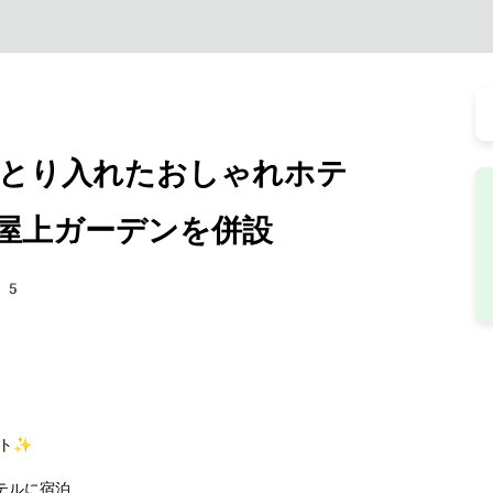
とり入れたおしゃれホテ
屋上ガーデンを併設
05
イト✨
テルに宿泊