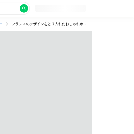
ー
フランスのデザインをとり入れたおしゃれホテルに宿泊！開放感ある屋上ガーデンを併設