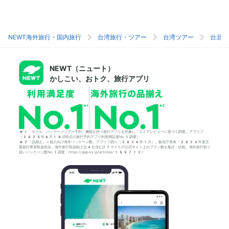
NEWT海外旅行・国内旅行
台湾旅行・ツアー
台湾ツアー
台北旅
NEWT（ニュート）
かしこい、おトク、旅行アプリ
*1「ホテル・パッケージツアー予約」機能を持つ旅行アプリを対象に、ストアレビューに基づく調査。アプリブ
（2025年6月18日時点の旅行予約アプリ利用満足度No.1調査）
*2「品揃え」＝個人向け海外パッケージ数。アプリブ調べ（2026年1月）。観光庁発表「2024年度主
要旅行業者取扱状況」海外旅行取扱額上位4社含む計7サイトの公式サイト上のプラン数を集計・比較。海外旅行取り
扱いパッケージ数No.1調査：https://app-liv.jp/articles/155712/