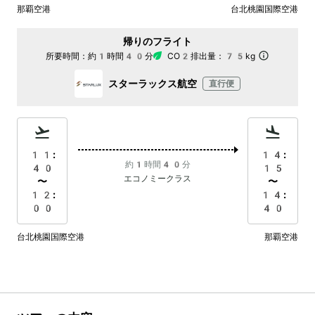
那覇空港
台北桃園国際空港
帰りのフライト
所要時間：
約1時間40分
CO2排出量：
75kg
スターラックス航空
直行便
11:
14:
約1時間40分
40
15
エコノミークラス
〜
〜
12:
14:
00
40
台北桃園国際空港
那覇空港