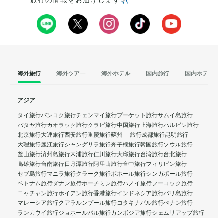
旅行の情報をお届けします✈️
海外旅行
海外ツアー
海外ホテル
国内旅行
国内ホテル
アジア
タイ旅行
バンコク旅行
チェンマイ旅行
プーケット旅行
サムイ島旅行
パタヤ旅行
カオラック旅行
クラビ旅行
中国旅行
上海旅行
ハルビン旅行
北京旅行
大連旅行
西安旅行
重慶旅行
蘇州 旅行
成都旅行
昆明旅行
大理旅行
麗江旅行
シャングリラ旅行
奔子欄旅行
韓国旅行
ソウル旅行
釜山旅行
済州島旅行
木浦旅行
仁川旅行
大邱旅行
台湾旅行
台北旅行
高雄旅行
台南旅行
日月潭旅行
阿里山旅行
台中旅行
フィリピン旅行
セブ島旅行
マニラ旅行
クラーク旅行
ボホール旅行
シンガポール旅行
ベトナム旅行
ダナン旅行
ホーチミン旅行
ハノイ旅行
フーコック旅行
ニャチャン旅行
ホイアン旅行
香港旅行
インドネシア旅行
バリ島旅行
マレーシア旅行
クアラルンプール旅行
コタキナバル旅行
ぺナン旅行
ランカウイ旅行
ジョホールバル旅行
カンボジア旅行
シェムリアップ旅行