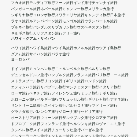
マカオ旅行
モルディブ旅行
マーレ旅行
インド旅行
チェンナイ旅行
バンガロール旅行
ネパール旅行
ミャンマー旅行
スリランカ旅行
シギリヤ旅行
コロンボ旅行
ヌワラエリヤ旅行
キャンディ旅行
日本旅行
ラオス旅行
ルアンパバーン旅行
モンゴル旅行
ウランバートル旅行
ブルネイ旅行
バンダルスリブガワン旅行
ウズベキスタン旅行
キルギス旅行
カザフスタン旅行
デリー旅行
ハワイ・グアム・サイパン
ハワイ旅行
ハワイ島旅行
マウイ島旅行
ホノルル旅行
カウアイ島旅行
グアム旅行
サイパン旅行
パラオ旅行
ヨーロッパ
ドイツ旅行
ミュンヘン旅行
ニュルンベルク旅行
ベルリン旅行
デュッセルドルフ旅行
ハンブルク旅行
フランス旅行
パリ旅行
ニース旅行
ストラスブール旅行
リヨン旅行
イギリス旅行
ロンドン旅行
エディンバラ旅行
リバプール旅行
マンチェスター旅行
イタリア旅行
ローマ旅行
ベネチア旅行
フィレンツェ旅行
ミラノ旅行
ナポリ旅行
ボローニャ旅行
ベルギー旅行
ブリュッセル旅行
ギリシャ旅行
アテネ旅行
サントリーニ島旅行
スペイン旅行
バルセロナ旅行
マドリード旅行
グラナダ旅行
バレンシア旅行
ジローナ旅行
セビリア旅行
オーストリア旅行
ウィーン旅行
ザルツブルク旅行
クロアチア旅行
ドブロブニク旅行
フィンランド旅行
ヘルシンキ旅行
ロヴァニエミ旅行
タンペレ旅行
スイス旅行
チューリッヒ旅行
バーゼル旅行
インターラーケン旅行
モントルー旅行
ツェルマット旅行
ルツェルン旅行