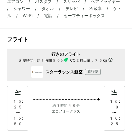
エアコン / バスタブ / スリッパ / ヘアドライヤー
/ シャワー / タオル / テレビ / 冷蔵庫 / ケト
ル / Wi-Fi / 電話 / セーフティーボックス
フライト
行きのフライト
所要時間：
約1時間50分
CO2排出量：
75kg
スターラックス航空
直行便
15:
16:
約1時間40分
25
10
エコノミークラス
〜
〜
15:
16:
50
25