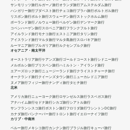
サンモリッツ旅行
ルガーノ旅行
オランダ旅行
アムステルダム旅行
ハンガリー旅行
ブダペスト旅行
チェコ旅行
プラハ旅行
ポルトガル旅行
リスボン旅行
ポルト旅行
スウェーデン旅行
ストックホルム旅行
ポーランド旅行
ノルウェー旅行
ベルゲン旅行
デンマーク旅行
コペンハーゲン旅行
スロベニア旅行
フランクフルト旅行
アイルランド旅行
モナコ旅行
エストニア旅行
タリン旅行
アイスランド旅行
マルタ旅行
マルタ島旅行
スロバキア旅行
ルーマニア旅行
ブルガリア旅行
ルクセンブルク旅行
オセアニア・南太平洋
オーストラリア旅行
ケアンズ旅行
ゴールドコースト旅行
シドニー旅行
メルボルン旅行
ブリスベン旅行
ハミルトン・アイランド旅行
エアーズロック旅行
ニュージーランド旅行
クライストチャーチ旅行
オークランド旅行
クイーンズタウン旅行
ニューカレドニア旅行
ヌメア旅行
フィジー旅行
ナンディ旅行
タヒチ旅行
北米
アメリカ旅行
ニューヨーク旅行
ロサンゼルス旅行
ラスベガス旅行
アナハイム旅行
セドナ旅行
シカゴ旅行
シアトル旅行
サンフランシスコ旅行
ボストン旅行
フロリダ旅行
ワシントンDC旅行
カナダ旅行
バンクーバー旅行
トロント旅行
イエローナイフ旅行
カリブ・中南米
ペルー旅行
メキシコ旅行
カンクン旅行
ブラジル旅行
キューバ旅行