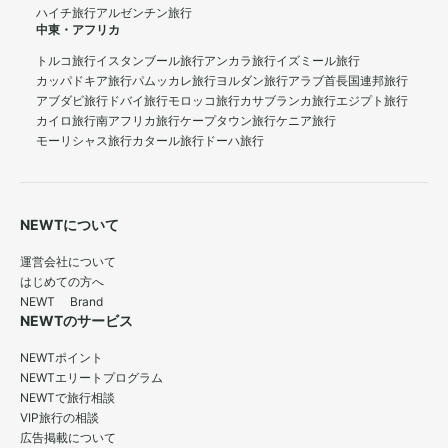
ハイチ旅行
アルゼンチン旅行
中東・アフリカ
トルコ旅行
イスタンブール旅行
アンカラ旅行
イズミール旅行
カッパドキア旅行
パムッカレ旅行
ヨルダン旅行
アラブ首長国連邦旅行
アブダビ旅行
ドバイ旅行
モロッコ旅行
カサブランカ旅行
エジプト旅行
カイロ旅行
南アフリカ旅行
ケープタウン旅行
ケニア旅行
モーリシャス旅行
カタール旅行
ドーハ旅行
NEWTについて
運営会社について
はじめての方へ
NEWT Brand
NEWTのサービス
NEWTポイント
NEWTエリートプログラム
NEWTで旅行相談
VIP旅行の相談
広告掲載について