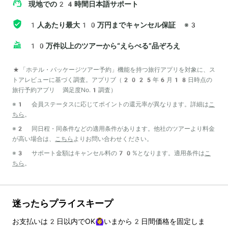
現地での24時間日本語サポート
1人あたり最大10万円までキャンセル保証
※3
10万件以上のツアーから“えらべる”品ぞろえ
*「ホテル・パッケージツアー予約」機能を持つ旅行アプリを対象に、ス
トアレビューに基づく調査。アプリブ（2025年6月18日時点の
旅行予約アプリ 満足度No.1調査）
※1 会員ステータスに応じてポイントの還元率が異なります。詳細は
こ
ちら
。
※2 同日程・同条件などの適用条件があります。他社のツアーより料金
が高い場合は、
こちら
よりお問い合わせください。
※3 サポート金額はキャンセル料の70%となります。適用条件は
こ
ちら
。
迷ったらプライスキープ
お支払いは
2
日以内でOK🙆‍♀️いまから
2
日間価格を固定しま