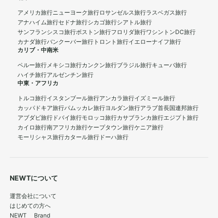
アメリカ旅行
ニューヨーク旅行
ロサンゼルス旅行
ラスベガス旅行
アナハイム旅行
セドナ旅行
シカゴ旅行
シアトル旅行
サンフランシスコ旅行
ボストン旅行
フロリダ旅行
ワシントンDC旅行
カナダ旅行
バンクーバー旅行
トロント旅行
イエローナイフ旅行
カリブ・中南米
ペルー旅行
メキシコ旅行
カンクン旅行
ブラジル旅行
キューバ旅行
ハイチ旅行
アルゼンチン旅行
中東・アフリカ
トルコ旅行
イスタンブール旅行
アンカラ旅行
イズミール旅行
カッパドキア旅行
パムッカレ旅行
ヨルダン旅行
アラブ首長国連邦旅行
アブダビ旅行
ドバイ旅行
モロッコ旅行
カサブランカ旅行
エジプト旅行
カイロ旅行
南アフリカ旅行
ケープタウン旅行
ケニア旅行
モーリシャス旅行
カタール旅行
ドーハ旅行
NEWTについて
運営会社について
はじめての方へ
NEWT Brand