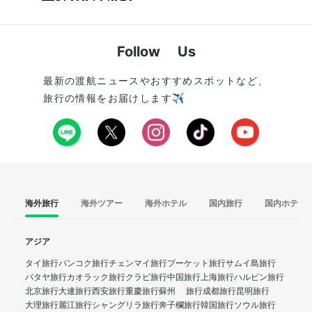
Follow Us
最新の渡航ニュースやおすすめスポットなど、
旅行の情報をお届けします✈️
海外旅行
海外ツアー
海外ホテル
国内旅行
国内ホテル
アジア
タイ旅行
バンコク旅行
チェンマイ旅行
プーケット旅行
サムイ島旅行
パタヤ旅行
カオラック旅行
クラビ旅行
中国旅行
上海旅行
ハルビン旅行
北京旅行
大連旅行
西安旅行
重慶旅行
蘇州 旅行
成都旅行
昆明旅行
大理旅行
麗江旅行
シャングリラ旅行
奔子欄旅行
韓国旅行
ソウル旅行