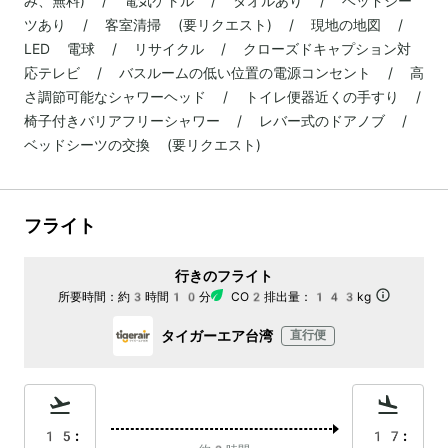
み、無料) / 電気ケトル / タオルあり / ベッドシー
ツあり / 客室清掃 (要リクエスト) / 現地の地図 /
LED 電球 / リサイクル / クローズドキャプション対
応テレビ / バスルームの低い位置の電源コンセント / 高
さ調節可能なシャワーヘッド / トイレ便器近くの手すり /
椅子付きバリアフリーシャワー / レバー式のドアノブ /
ベッドシーツの交換 (要リクエスト)
フライト
行きのフライト
所要時間：
約3時間10分
CO2排出量：
143kg
タイガーエア台湾
直行便
15:
17: