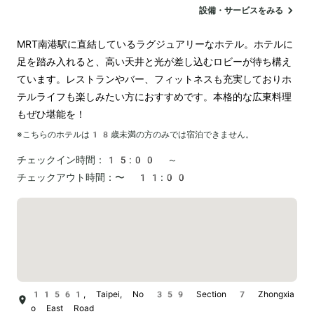
駐車場
ランドリー
空港送迎
ペットOK
設備・サービスをみる
MRT南港駅に直結しているラグジュアリーなホテル。ホテルに
足を踏み入れると、高い天井と光が差し込むロビーが待ち構え
ています。レストランやバー、フィットネスも充実しておりホ
テルライフも楽しみたい方におすすめです。本格的な広東料理
もぜひ堪能を！
※こちらのホテルは
18
歳未満の方のみでは宿泊できません。
チェックイン時間：
15:00 ～
チェックアウト時間：
〜 11:00
11561, Taipei, No 359 Section 7 Zhongxia
o East Road