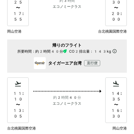
約3時間
25
30
エコノミークラス
〜
〜
17:
20:
55
00
岡山空港
台北桃園国際空港
帰りのフライト
所要時間：
約2時間40分
CO2排出量：
143kg
タイガーエア台湾
直行便
11:
14:
約2時間40分
10
35
エコノミークラス
〜
〜
13:
16:
05
30
台北桃園国際空港
岡山空港