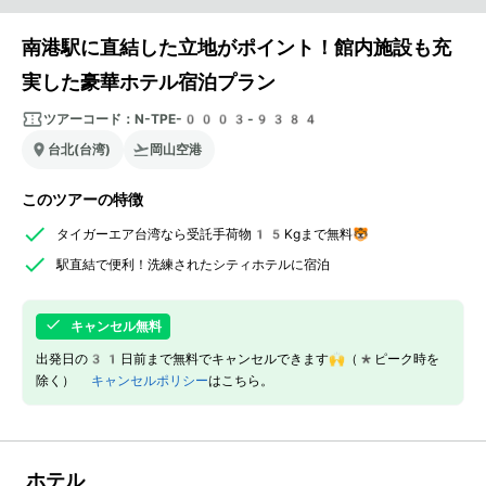
南港駅に直結した立地がポイント！館内施設も充
実した豪華ホテル宿泊プラン
ツアーコード：
N-TPE-0003-9384
台北(台湾)
岡山空港
このツアーの特徴
タイガーエア台湾なら受託手荷物15Kgまで無料🐯
駅直結で便利！洗練されたシティホテルに宿泊
キャンセル無料
出発日の31日前まで無料でキャンセルできます🙌（*ピーク時を
除く）
キャンセルポリシー
はこちら。
ホテル