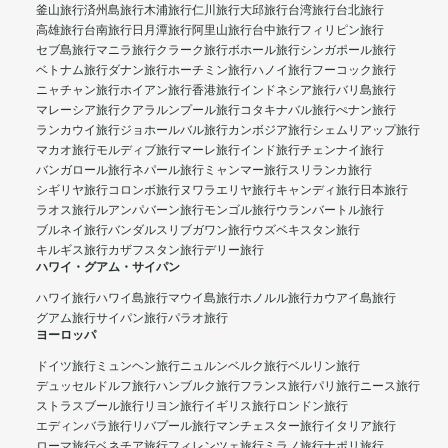
釜山旅行
済州島旅行
木浦旅行
仁川旅行
大邱旅行
台湾旅行
台北旅行
高雄旅行
台南旅行
日月潭旅行
阿里山旅行
台中旅行
フィリピン旅行
セブ島旅行
マニラ旅行
クラーク旅行
ボホール旅行
シンガポール旅行
ベトナム旅行
ダナン旅行
ホーチミン旅行
ハノイ旅行
フーコック旅行
ニャチャン旅行
ホイアン旅行
香港旅行
インドネシア旅行
バリ島旅行
マレーシア旅行
クアラルンプール旅行
コタキナバル旅行
ぺナン旅行
ランカウイ旅行
ジョホールバル旅行
カンボジア旅行
シェムリアップ旅行
マカオ旅行
モルディブ旅行
マーレ旅行
インド旅行
チェンナイ旅行
バンガロール旅行
ネパール旅行
ミャンマー旅行
スリランカ旅行
シギリヤ旅行
コロンボ旅行
ヌワラエリヤ旅行
キャンディ旅行
日本旅行
ラオス旅行
ルアンパバーン旅行
モンゴル旅行
ウランバートル旅行
ブルネイ旅行
バンダルスリブガワン旅行
ウズベキスタン旅行
キルギス旅行
カザフスタン旅行
デリー旅行
ハワイ・グアム・サイパン
ハワイ旅行
ハワイ島旅行
マウイ島旅行
ホノルル旅行
カウアイ島旅行
グアム旅行
サイパン旅行
パラオ旅行
ヨーロッパ
ドイツ旅行
ミュンヘン旅行
ニュルンベルク旅行
ベルリン旅行
デュッセルドルフ旅行
ハンブルク旅行
フランス旅行
パリ旅行
ニース旅行
ストラスブール旅行
リヨン旅行
イギリス旅行
ロンドン旅行
エディンバラ旅行
リバプール旅行
マンチェスター旅行
イタリア旅行
ローマ旅行
ベネチア旅行
フィレンツェ旅行
ミラノ旅行
ナポリ旅行