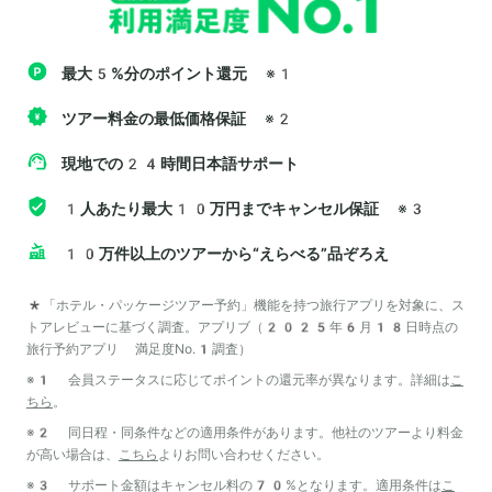
最大5%分のポイント還元
※1
ツアー料金の最低価格保証
※2
現地での24時間日本語サポート
1人あたり最大10万円までキャンセル保証
※3
10万件以上のツアーから“えらべる”品ぞろえ
*「ホテル・パッケージツアー予約」機能を持つ旅行アプリを対象に、ス
トアレビューに基づく調査。アプリブ（2025年6月18日時点の
旅行予約アプリ 満足度No.1調査）
※1 会員ステータスに応じてポイントの還元率が異なります。詳細は
こ
ちら
。
※2 同日程・同条件などの適用条件があります。他社のツアーより料金
が高い場合は、
こちら
よりお問い合わせください。
※3 サポート金額はキャンセル料の70%となります。適用条件は
こ