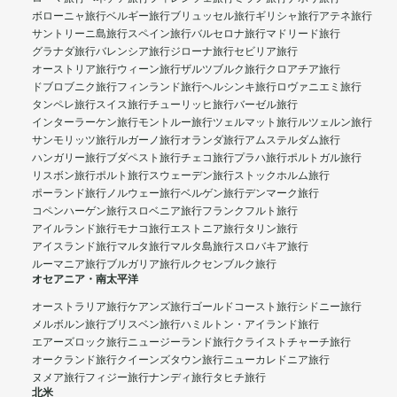
ボローニャ旅行
ベルギー旅行
ブリュッセル旅行
ギリシャ旅行
アテネ旅行
サントリーニ島旅行
スペイン旅行
バルセロナ旅行
マドリード旅行
グラナダ旅行
バレンシア旅行
ジローナ旅行
セビリア旅行
オーストリア旅行
ウィーン旅行
ザルツブルク旅行
クロアチア旅行
ドブロブニク旅行
フィンランド旅行
ヘルシンキ旅行
ロヴァニエミ旅行
タンペレ旅行
スイス旅行
チューリッヒ旅行
バーゼル旅行
インターラーケン旅行
モントルー旅行
ツェルマット旅行
ルツェルン旅行
サンモリッツ旅行
ルガーノ旅行
オランダ旅行
アムステルダム旅行
ハンガリー旅行
ブダペスト旅行
チェコ旅行
プラハ旅行
ポルトガル旅行
リスボン旅行
ポルト旅行
スウェーデン旅行
ストックホルム旅行
ポーランド旅行
ノルウェー旅行
ベルゲン旅行
デンマーク旅行
コペンハーゲン旅行
スロベニア旅行
フランクフルト旅行
アイルランド旅行
モナコ旅行
エストニア旅行
タリン旅行
アイスランド旅行
マルタ旅行
マルタ島旅行
スロバキア旅行
ルーマニア旅行
ブルガリア旅行
ルクセンブルク旅行
オセアニア・南太平洋
オーストラリア旅行
ケアンズ旅行
ゴールドコースト旅行
シドニー旅行
メルボルン旅行
ブリスベン旅行
ハミルトン・アイランド旅行
エアーズロック旅行
ニュージーランド旅行
クライストチャーチ旅行
オークランド旅行
クイーンズタウン旅行
ニューカレドニア旅行
ヌメア旅行
フィジー旅行
ナンディ旅行
タヒチ旅行
北米