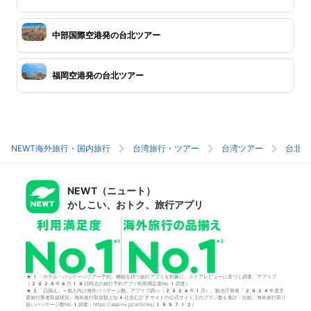
中部国際空港発の台北ツアー
福岡空港発の台北ツアー
NEWT海外旅行・国内旅行
台湾旅行・ツアー
台湾ツアー
台北旅
NEWT（ニュート）
かしこい、おトク、旅行アプリ
*1「ホテル・パッケージツアー予約」機能を持つ旅行アプリを対象に、ストアレビューに基づく調査。アプリブ
（2025年6月18日時点の旅行予約アプリ利用満足度No.1調査）
*2「品揃え」＝個人向け海外パッケージ数。アプリブ調べ（2026年1月）。観光庁発表「2024年度主
要旅行業者取扱状況」海外旅行取扱額上位4社含む計7サイトの公式サイト上のプラン数を集計・比較。海外旅行取り
扱いパッケージ数No.1調査：https://app-liv.jp/articles/155712/