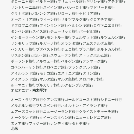
ボローニャ旅行
ベルギー旅行
ブリュッセル旅行
ギリシャ旅行
アテネ旅行
サントリーニ島旅行
スペイン旅行
バルセロナ旅行
マドリード旅行
グラナダ旅行
バレンシア旅行
ジローナ旅行
セビリア旅行
オーストリア旅行
ウィーン旅行
ザルツブルク旅行
クロアチア旅行
ドブロブニク旅行
フィンランド旅行
ヘルシンキ旅行
ロヴァニエミ旅行
タンペレ旅行
スイス旅行
チューリッヒ旅行
バーゼル旅行
インターラーケン旅行
モントルー旅行
ツェルマット旅行
ルツェルン旅行
サンモリッツ旅行
ルガーノ旅行
オランダ旅行
アムステルダム旅行
ハンガリー旅行
ブダペスト旅行
チェコ旅行
プラハ旅行
ポルトガル旅行
リスボン旅行
ポルト旅行
スウェーデン旅行
ストックホルム旅行
ポーランド旅行
ノルウェー旅行
ベルゲン旅行
デンマーク旅行
コペンハーゲン旅行
スロベニア旅行
フランクフルト旅行
アイルランド旅行
モナコ旅行
エストニア旅行
タリン旅行
アイスランド旅行
マルタ旅行
マルタ島旅行
スロバキア旅行
ルーマニア旅行
ブルガリア旅行
ルクセンブルク旅行
オセアニア・南太平洋
オーストラリア旅行
ケアンズ旅行
ゴールドコースト旅行
シドニー旅行
メルボルン旅行
ブリスベン旅行
ハミルトン・アイランド旅行
エアーズロック旅行
ニュージーランド旅行
クライストチャーチ旅行
オークランド旅行
クイーンズタウン旅行
ニューカレドニア旅行
ヌメア旅行
フィジー旅行
ナンディ旅行
タヒチ旅行
北米