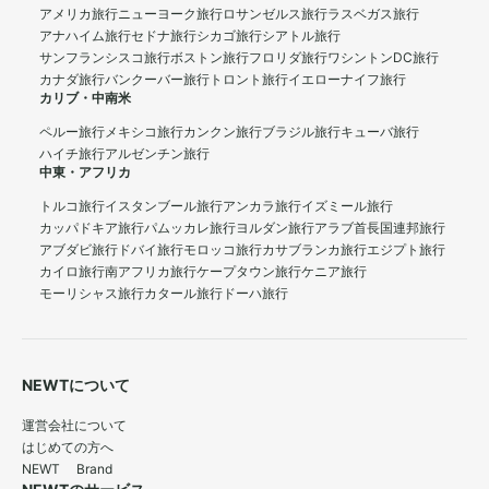
アメリカ旅行
ニューヨーク旅行
ロサンゼルス旅行
ラスベガス旅行
アナハイム旅行
セドナ旅行
シカゴ旅行
シアトル旅行
サンフランシスコ旅行
ボストン旅行
フロリダ旅行
ワシントンDC旅行
カナダ旅行
バンクーバー旅行
トロント旅行
イエローナイフ旅行
カリブ・中南米
ペルー旅行
メキシコ旅行
カンクン旅行
ブラジル旅行
キューバ旅行
ハイチ旅行
アルゼンチン旅行
中東・アフリカ
トルコ旅行
イスタンブール旅行
アンカラ旅行
イズミール旅行
カッパドキア旅行
パムッカレ旅行
ヨルダン旅行
アラブ首長国連邦旅行
アブダビ旅行
ドバイ旅行
モロッコ旅行
カサブランカ旅行
エジプト旅行
カイロ旅行
南アフリカ旅行
ケープタウン旅行
ケニア旅行
モーリシャス旅行
カタール旅行
ドーハ旅行
NEWTについて
運営会社について
はじめての方へ
NEWT Brand