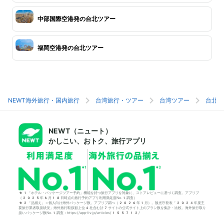
中部国際空港発の台北ツアー
福岡空港発の台北ツアー
NEWT海外旅行・国内旅行
台湾旅行・ツアー
台湾ツアー
台北旅
NEWT（ニュート）
かしこい、おトク、旅行アプリ
*1「ホテル・パッケージツアー予約」機能を持つ旅行アプリを対象に、ストアレビューに基づく調査。アプリブ
（2025年6月18日時点の旅行予約アプリ利用満足度No.1調査）
*2「品揃え」＝個人向け海外パッケージ数。アプリブ調べ（2026年1月）。観光庁発表「2024年度主
要旅行業者取扱状況」海外旅行取扱額上位4社含む計7サイトの公式サイト上のプラン数を集計・比較。海外旅行取り
扱いパッケージ数No.1調査：https://app-liv.jp/articles/155712/