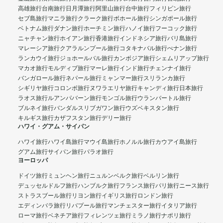
高雄旅行
台南旅行
日月潭旅行
阿里山旅行
台中旅行
フィリピン旅行
セブ島旅行
マニラ旅行
クラーク旅行
ボホール旅行
シンガポール旅行
ベトナム旅行
ダナン旅行
ホーチミン旅行
ハノイ旅行
フーコック旅行
ニャチャン旅行
ホイアン旅行
香港旅行
インドネシア旅行
バリ島旅行
マレーシア旅行
クアラルンプール旅行
コタキナバル旅行
ぺナン旅行
ランカウイ旅行
ジョホールバル旅行
カンボジア旅行
シェムリアップ旅行
マカオ旅行
モルディブ旅行
マーレ旅行
インド旅行
チェンナイ旅行
バンガロール旅行
ネパール旅行
ミャンマー旅行
スリランカ旅行
シギリヤ旅行
コロンボ旅行
ヌワラエリヤ旅行
キャンディ旅行
日本旅行
ラオス旅行
ルアンパバーン旅行
モンゴル旅行
ウランバートル旅行
ブルネイ旅行
バンダルスリブガワン旅行
ウズベキスタン旅行
キルギス旅行
カザフスタン旅行
デリー旅行
ハワイ・グアム・サイパン
ハワイ旅行
ハワイ島旅行
マウイ島旅行
ホノルル旅行
カウアイ島旅行
グアム旅行
サイパン旅行
パラオ旅行
ヨーロッパ
ドイツ旅行
ミュンヘン旅行
ニュルンベルク旅行
ベルリン旅行
デュッセルドルフ旅行
ハンブルク旅行
フランス旅行
パリ旅行
ニース旅行
ストラスブール旅行
リヨン旅行
イギリス旅行
ロンドン旅行
エディンバラ旅行
リバプール旅行
マンチェスター旅行
イタリア旅行
ローマ旅行
ベネチア旅行
フィレンツェ旅行
ミラノ旅行
ナポリ旅行