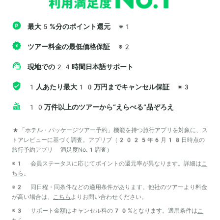
最大5%分のポイント還元
※1
ツアー料金の最低価格保証
※2
現地での24時間日本語サポート
1人あたり最大10万円までキャンセル保証
※3
10万件以上のツアーから“えらべる”品ぞろえ
*「ホテル・パッケージツアー予約」機能を持つ旅行アプリを対象に、ス
トアレビューに基づく調査。アプリブ（2025年6月18日時点の
旅行予約アプリ 満足度No.1調査）
※1 会員ステータスに応じてポイントの還元率が異なります。詳細は
こ
ちら
。
※2 同日程・同条件などの適用条件があります。他社のツアーより料金
が高い場合は、
こちら
よりお問い合わせください。
※3 サポート金額はキャンセル料の70%となります。適用条件は
こ