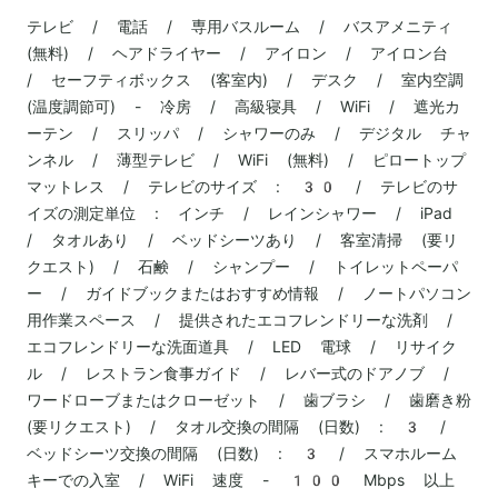
テレビ / 電話 / 専用バスルーム / バスアメニティ
(無料) / ヘアドライヤー / アイロン / アイロン台
/ セーフティボックス (客室内) / デスク / 室内空調
(温度調節可) - 冷房 / 高級寝具 / WiFi / 遮光カ
ーテン / スリッパ / シャワーのみ / デジタル チャ
ンネル / 薄型テレビ / WiFi (無料) / ピロートップ
マットレス / テレビのサイズ : 30 / テレビのサ
イズの測定単位 : インチ / レインシャワー / iPad
/ タオルあり / ベッドシーツあり / 客室清掃 (要リ
クエスト) / 石鹸 / シャンプー / トイレットペーパ
ー / ガイドブックまたはおすすめ情報 / ノートパソコン
用作業スペース / 提供されたエコフレンドリーな洗剤 /
エコフレンドリーな洗面道具 / LED 電球 / リサイク
ル / レストラン食事ガイド / レバー式のドアノブ /
ワードローブまたはクローゼット / 歯ブラシ / 歯磨き粉
(要リクエスト) / タオル交換の間隔 (日数) : 3 /
ベッドシーツ交換の間隔 (日数) : 3 / スマホルーム
キーでの入室 / WiFi 速度 - 100 Mbps 以上