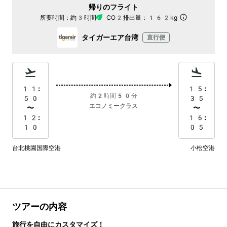
帰りのフライト
所要時間：
約3時間
CO2排出量：
162kg
タイガーエア台湾
直行便
11:
15:
約2時間50分
50
35
エコノミークラス
〜
〜
12:
16:
10
05
台北桃園国際空港
小松空港
ツアーの内容
旅行を自由にカスタマイズ！