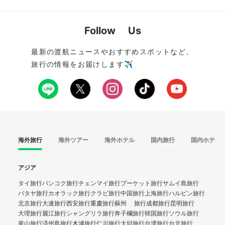
Follow Us
最新の渡航ニュースやおすすめスポットなど、
旅行の情報をお届けします✈️
海外旅行
海外ツアー
海外ホテル
国内旅行
国内ホテル
アジア
タイ旅行
バンコク旅行
チェンマイ旅行
プーケット旅行
サムイ島旅行
パタヤ旅行
カオラック旅行
クラビ旅行
中国旅行
上海旅行
ハルビン旅行
北京旅行
大連旅行
西安旅行
重慶旅行
蘇州 旅行
成都旅行
昆明旅行
大理旅行
麗江旅行
シャングリラ旅行
奔子欄旅行
韓国旅行
ソウル旅行
釜山旅行
済州島旅行
木浦旅行
仁川旅行
大邱旅行
台湾旅行
台北旅行