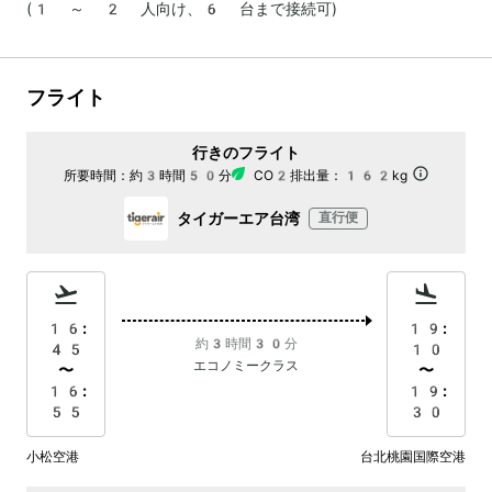
(1 ～ 2 人向け、6 台まで接続可)
フライト
行きのフライト
所要時間：
約3時間50分
CO2排出量：
162kg
タイガーエア台湾
直行便
16:
19:
約3時間30分
45
10
エコノミークラス
〜
〜
16:
19:
55
30
小松空港
台北桃園国際空港