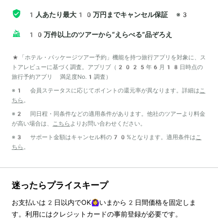
1人あたり最大10万円までキャンセル保証
※3
10万件以上のツアーから“えらべる”品ぞろえ
*「ホテル・パッケージツアー予約」機能を持つ旅行アプリを対象に、ス
トアレビューに基づく調査。アプリブ（2025年6月18日時点の
旅行予約アプリ 満足度No.1調査）
※1 会員ステータスに応じてポイントの還元率が異なります。詳細は
こ
ちら
。
※2 同日程・同条件などの適用条件があります。他社のツアーより料金
が高い場合は、
こちら
よりお問い合わせください。
※3 サポート金額はキャンセル料の70%となります。適用条件は
こ
ちら
。
迷ったらプライスキープ
お支払いは
2
日以内でOK🙆‍♀️いまから
2
日間価格を固定しま
す。利用にはクレジットカードの事前登録が必要です。