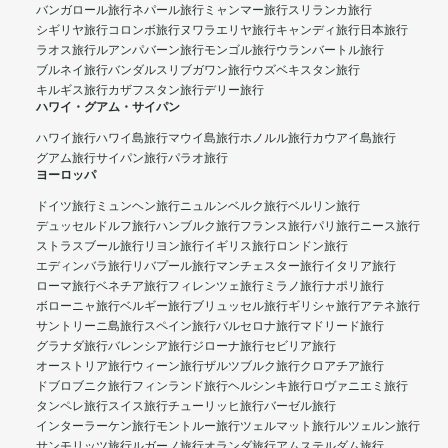
バンガロール旅行
ネパール旅行
ミャンマー旅行
スリランカ旅行
シギリヤ旅行
コロンボ旅行
ヌワラエリヤ旅行
キャンディ旅行
日本旅行
ラオス旅行
ルアンパバーン旅行
モンゴル旅行
ウランバートル旅行
ブルネイ旅行
バンダルスリブガワン旅行
ウズベキスタン旅行
キルギス旅行
カザフスタン旅行
デリー旅行
ハワイ・グアム・サイパン
ハワイ旅行
ハワイ島旅行
マウイ島旅行
ホノルル旅行
カウアイ島旅行
グアム旅行
サイパン旅行
パラオ旅行
ヨーロッパ
ドイツ旅行
ミュンヘン旅行
ニュルンベルク旅行
ベルリン旅行
デュッセルドルフ旅行
ハンブルク旅行
フランス旅行
パリ旅行
ニース旅行
ストラスブール旅行
リヨン旅行
イギリス旅行
ロンドン旅行
エディンバラ旅行
リバプール旅行
マンチェスター旅行
イタリア旅行
ローマ旅行
ベネチア旅行
フィレンツェ旅行
ミラノ旅行
ナポリ旅行
ボローニャ旅行
ベルギー旅行
ブリュッセル旅行
ギリシャ旅行
アテネ旅行
サントリーニ島旅行
スペイン旅行
バルセロナ旅行
マドリード旅行
グラナダ旅行
バレンシア旅行
ジローナ旅行
セビリア旅行
オーストリア旅行
ウィーン旅行
ザルツブルク旅行
クロアチア旅行
ドブロブニク旅行
フィンランド旅行
ヘルシンキ旅行
ロヴァニエミ旅行
タンペレ旅行
スイス旅行
チューリッヒ旅行
バーゼル旅行
インターラーケン旅行
モントルー旅行
ツェルマット旅行
ルツェルン旅行
サンモリッツ旅行
ルガーノ旅行
オランダ旅行
アムステルダム旅行