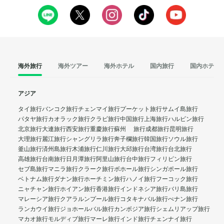
海外旅行
海外ツアー
海外ホテル
国内旅行
国内ホテル
アジア
タイ旅行
バンコク旅行
チェンマイ旅行
プーケット旅行
サムイ島旅行
パタヤ旅行
カオラック旅行
クラビ旅行
中国旅行
上海旅行
ハルビン旅行
北京旅行
大連旅行
西安旅行
重慶旅行
蘇州 旅行
成都旅行
昆明旅行
大理旅行
麗江旅行
シャングリラ旅行
奔子欄旅行
韓国旅行
ソウル旅行
釜山旅行
済州島旅行
木浦旅行
仁川旅行
大邱旅行
台湾旅行
台北旅行
高雄旅行
台南旅行
日月潭旅行
阿里山旅行
台中旅行
フィリピン旅行
セブ島旅行
マニラ旅行
クラーク旅行
ボホール旅行
シンガポール旅行
ベトナム旅行
ダナン旅行
ホーチミン旅行
ハノイ旅行
フーコック旅行
ニャチャン旅行
ホイアン旅行
香港旅行
インドネシア旅行
バリ島旅行
マレーシア旅行
クアラルンプール旅行
コタキナバル旅行
ぺナン旅行
ランカウイ旅行
ジョホールバル旅行
カンボジア旅行
シェムリアップ旅行
マカオ旅行
モルディブ旅行
マーレ旅行
インド旅行
チェンナイ旅行