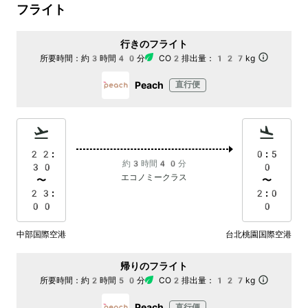
フライト
行きのフライト
所要時間：
約3時間40分
CO2排出量：
127kg
Peach
直行便
22:
0:5
約3時間40分
30
0
エコノミークラス
〜
〜
23:
2:0
00
0
中部国際空港
台北桃園国際空港
帰りのフライト
所要時間：
約2時間50分
CO2排出量：
127kg
Peach
直行便