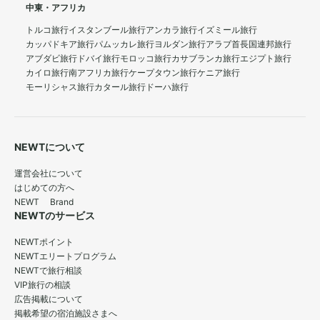
中東・アフリカ
トルコ旅行
イスタンブール旅行
アンカラ旅行
イズミール旅行
カッパドキア旅行
パムッカレ旅行
ヨルダン旅行
アラブ首長国連邦旅行
アブダビ旅行
ドバイ旅行
モロッコ旅行
カサブランカ旅行
エジプト旅行
カイロ旅行
南アフリカ旅行
ケープタウン旅行
ケニア旅行
モーリシャス旅行
カタール旅行
ドーハ旅行
NEWTについて
運営会社について
はじめての方へ
NEWT Brand
NEWTのサービス
NEWTポイント
NEWTエリートプログラム
NEWTで旅行相談
VIP旅行の相談
広告掲載について
掲載希望の宿泊施設さまへ