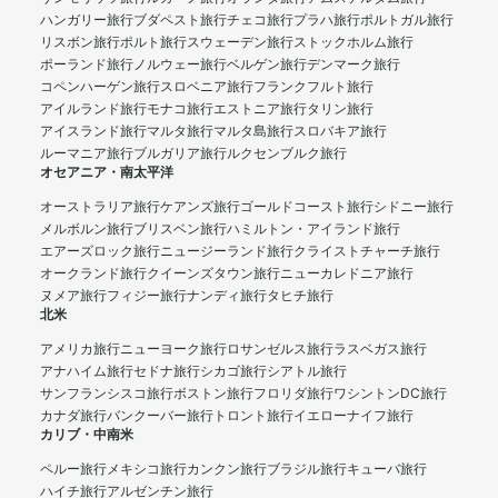
ハンガリー旅行
ブダペスト旅行
チェコ旅行
プラハ旅行
ポルトガル旅行
リスボン旅行
ポルト旅行
スウェーデン旅行
ストックホルム旅行
ポーランド旅行
ノルウェー旅行
ベルゲン旅行
デンマーク旅行
コペンハーゲン旅行
スロベニア旅行
フランクフルト旅行
アイルランド旅行
モナコ旅行
エストニア旅行
タリン旅行
アイスランド旅行
マルタ旅行
マルタ島旅行
スロバキア旅行
ルーマニア旅行
ブルガリア旅行
ルクセンブルク旅行
オセアニア・南太平洋
オーストラリア旅行
ケアンズ旅行
ゴールドコースト旅行
シドニー旅行
メルボルン旅行
ブリスベン旅行
ハミルトン・アイランド旅行
エアーズロック旅行
ニュージーランド旅行
クライストチャーチ旅行
オークランド旅行
クイーンズタウン旅行
ニューカレドニア旅行
ヌメア旅行
フィジー旅行
ナンディ旅行
タヒチ旅行
北米
アメリカ旅行
ニューヨーク旅行
ロサンゼルス旅行
ラスベガス旅行
アナハイム旅行
セドナ旅行
シカゴ旅行
シアトル旅行
サンフランシスコ旅行
ボストン旅行
フロリダ旅行
ワシントンDC旅行
カナダ旅行
バンクーバー旅行
トロント旅行
イエローナイフ旅行
カリブ・中南米
ペルー旅行
メキシコ旅行
カンクン旅行
ブラジル旅行
キューバ旅行
ハイチ旅行
アルゼンチン旅行