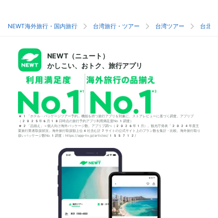
NEWT海外旅行・国内旅行
台湾旅行・ツアー
台湾ツアー
台北旅
NEWT（ニュート）
かしこい、おトク、旅行アプリ
*1「ホテル・パッケージツアー予約」機能を持つ旅行アプリを対象に、ストアレビューに基づく調査。アプリブ
（2025年6月18日時点の旅行予約アプリ利用満足度No.1調査）
*2「品揃え」＝個人向け海外パッケージ数。アプリブ調べ（2026年1月）。観光庁発表「2024年度主
要旅行業者取扱状況」海外旅行取扱額上位4社含む計7サイトの公式サイト上のプラン数を集計・比較。海外旅行取り
扱いパッケージ数No.1調査：https://app-liv.jp/articles/155712/