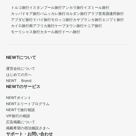
トルコ旅行
イスタンブール旅行
アンカラ旅行
イズミール旅行
カッパドキア旅行
パムッカレ旅行
ヨルダン旅行
アラブ首長国連邦旅行
アブダビ旅行
ドバイ旅行
モロッコ旅行
カサブランカ旅行
エジプト旅行
カイロ旅行
南アフリカ旅行
ケープタウン旅行
ケニア旅行
モーリシャス旅行
カタール旅行
ドーハ旅行
NEWTについて
運営会社について
はじめての方へ
NEWT Brand
NEWTのサービス
NEWTポイント
NEWTエリートプログラム
NEWTで旅行相談
VIP旅行の相談
広告掲載について
掲載希望の宿泊施設さまへ
サポート・お問い合わせ