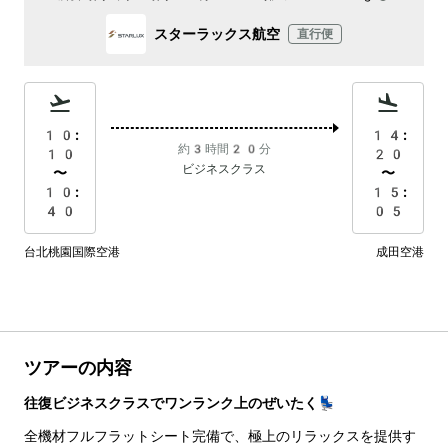
スターラックス航空
直行便
10:
14:
約3時間20分
10
20
ビジネスクラス
〜
〜
10:
15:
40
05
台北桃園国際空港
成田空港
ツアーの内容
往復ビジネスクラスでワンランク上のぜいたく💺
全機材フルフラットシート完備で、極上のリラックスを提供す