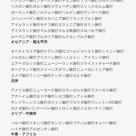
ハンガリー旅行
ブダペスト旅行
チェコ旅行
プラハ旅行
ポルトガル旅行
リスボン旅行
ポルト旅行
スウェーデン旅行
ストックホルム旅行
ポーランド旅行
ノルウェー旅行
ベルゲン旅行
デンマーク旅行
コペンハーゲン旅行
スロベニア旅行
フランクフルト旅行
アイルランド旅行
モナコ旅行
エストニア旅行
タリン旅行
アイスランド旅行
マルタ旅行
マルタ島旅行
スロバキア旅行
ルーマニア旅行
ブルガリア旅行
ルクセンブルク旅行
オセアニア・南太平洋
オーストラリア旅行
ケアンズ旅行
ゴールドコースト旅行
シドニー旅行
メルボルン旅行
ブリスベン旅行
ハミルトン・アイランド旅行
エアーズロック旅行
ニュージーランド旅行
クライストチャーチ旅行
オークランド旅行
クイーンズタウン旅行
ニューカレドニア旅行
ヌメア旅行
フィジー旅行
ナンディ旅行
タヒチ旅行
北米
アメリカ旅行
ニューヨーク旅行
ロサンゼルス旅行
ラスベガス旅行
アナハイム旅行
セドナ旅行
シカゴ旅行
シアトル旅行
サンフランシスコ旅行
ボストン旅行
フロリダ旅行
ワシントンDC旅行
カナダ旅行
バンクーバー旅行
トロント旅行
イエローナイフ旅行
カリブ・中南米
ペルー旅行
メキシコ旅行
カンクン旅行
ブラジル旅行
キューバ旅行
ハイチ旅行
アルゼンチン旅行
中東・アフリカ