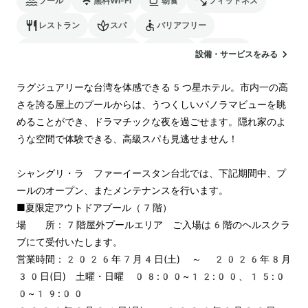
プール
無料Wi-Fi
朝食
フィットネス
レストラン
スパ
バリアフリー
24時間対応のフロント
サウナ
駐車場
設備・サービスをみる
ランドリー
空港送迎
ラグジュアリーな台湾を体感できる5つ星ホテル。市内一の高
さを誇る屋上のプールからは、うつくしいパノラマビューを眺
めることができ、ドラマチックな夜を過ごせます。隠れ家のよ
うな空間で体験できる、高級スパも見逃せません！

シャングリ・ラ　ファーイースタン台北では、下記期間中、プ
ールのオープン、またメンテナンスを行います。

■夏限定アウトドアプール（7階）

場　　所：7階屋外プールエリア　ご入場は6階のヘルスクラ
ブにて受付いたします。

営業時間：2026年7月4日(土) ～ 2026年8月
30日(日)　土曜・日曜　08:00~12:00、15:0
0~19:00
