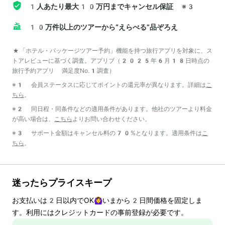
1人あたり最大10万円までキャンセル保証
※3
10万件以上のツアーから“えらべる”品ぞろえ
*「ホテル・パッケージツアー予約」機能を持つ旅行アプリを対象に、ス
トアレビューに基づく調査。アプリブ（2025年6月18日時点の
旅行予約アプリ 満足度No.1調査）
※1 会員ステータスに応じてポイントの還元率が異なります。詳細は
こ
ちら
。
※2 同日程・同条件などの適用条件があります。他社のツアーより料金
が高い場合は、
こちら
よりお問い合わせください。
※3 サポート金額はキャンセル料の70%となります。適用条件は
こ
ちら
。
迷ったらプライスキープ
お支払いは
2
日以内でOK🙆‍♀️いまから
2
日間価格を固定しま
す。利用にはクレジットカードの事前登録が必要です。