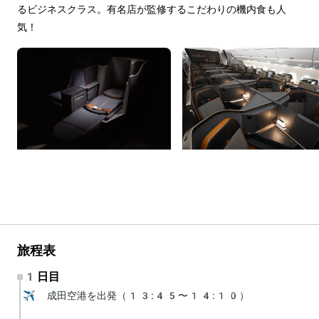
るビジネスクラス。有名店が監修するこだわりの機内食も人
気！
旅程表
1日目
✈️ 成田空港を出発（13:45〜14:10）
