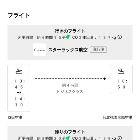
フライト
行きのフライト
所要時間：
約4時間10分
CO2排出量：
137kg
スターラックス航空
直行便
13:
16:
約4時間
45
50
ビジネスクラス
〜
14:
10
成田空港
台北桃園国際空港
帰りのフライト
所要時間：
約3時間30分
CO2排出量：
139kg