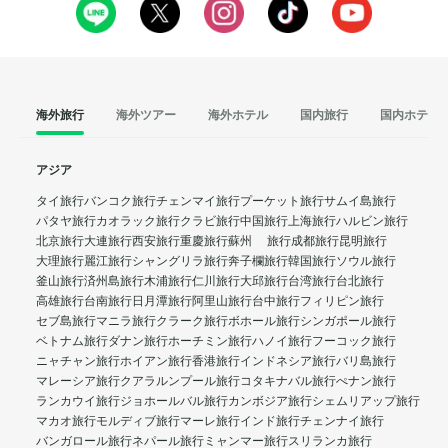
海外旅行
海外ツアー
海外ホテル
国内旅行
国内ホテル
アジア
タイ旅行
バンコク旅行
チェンマイ旅行
プーケット旅行
サムイ島旅行
パタヤ旅行
カオラック旅行
クラビ旅行
中国旅行
上海旅行
ハルビン旅行
北京旅行
大連旅行
西安旅行
重慶旅行
蘇州 旅行
成都旅行
昆明旅行
大理旅行
麗江旅行
シャングリラ旅行
奔子欄旅行
韓国旅行
ソウル旅行
釜山旅行
済州島旅行
木浦旅行
仁川旅行
大邱旅行
台湾旅行
台北旅行
高雄旅行
台南旅行
日月潭旅行
阿里山旅行
台中旅行
フィリピン旅行
セブ島旅行
マニラ旅行
クラーク旅行
ボホール旅行
シンガポール旅行
ベトナム旅行
ダナン旅行
ホーチミン旅行
ハノイ旅行
フーコック旅行
ニャチャン旅行
ホイアン旅行
香港旅行
インドネシア旅行
バリ島旅行
マレーシア旅行
クアラルンプール旅行
コタキナバル旅行
ぺナン旅行
ランカウイ旅行
ジョホールバル旅行
カンボジア旅行
シェムリアップ旅行
マカオ旅行
モルディブ旅行
マーレ旅行
インド旅行
チェンナイ旅行
バンガロール旅行
ネパール旅行
ミャンマー旅行
スリランカ旅行