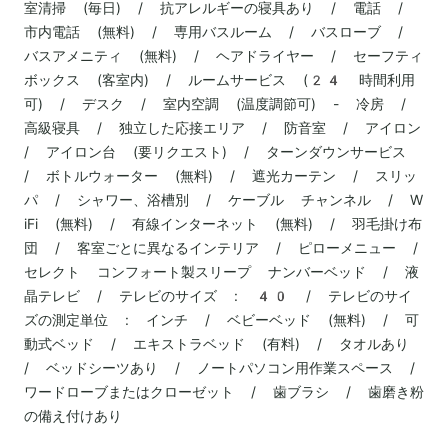
室清掃 (毎日) / 抗アレルギーの寝具あり / 電話 /
市内電話 (無料) / 専用バスルーム / バスローブ /
バスアメニティ (無料) / ヘアドライヤー / セーフティ
ボックス (客室内) / ルームサービス (24 時間利用
可) / デスク / 室内空調 (温度調節可) - 冷房 /
高級寝具 / 独立した応接エリア / 防音室 / アイロン
/ アイロン台 (要リクエスト) / ターンダウンサービス
/ ボトルウォーター (無料) / 遮光カーテン / スリッ
パ / シャワー、浴槽別 / ケーブル チャンネル / W
iFi (無料) / 有線インターネット (無料) / 羽毛掛け布
団 / 客室ごとに異なるインテリア / ピローメニュー /
セレクト コンフォート製スリープ ナンバーベッド / 液
晶テレビ / テレビのサイズ : 40 / テレビのサイ
ズの測定単位 : インチ / ベビーベッド (無料) / 可
動式ベッド / エキストラベッド (有料) / タオルあり
/ ベッドシーツあり / ノートパソコン用作業スペース /
ワードローブまたはクローゼット / 歯ブラシ / 歯磨き粉
の備え付けあり