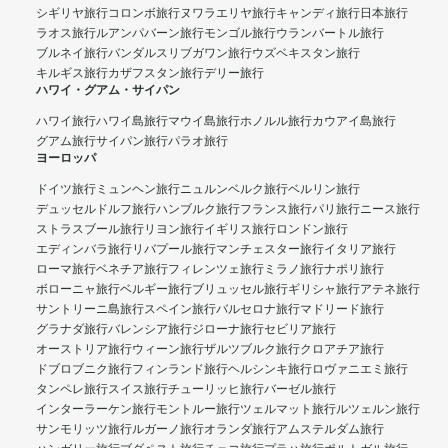
シギリヤ旅行
コロンボ旅行
ヌワラエリヤ旅行
キャンディ旅行
日本旅行
ラオス旅行
ルアンパバーン旅行
モンゴル旅行
ウランバートル旅行
ブルネイ旅行
バンダルスリブガワン旅行
ウズベキスタン旅行
キルギス旅行
カザフスタン旅行
デリー旅行
ハワイ・グアム・サイパン
ハワイ旅行
ハワイ島旅行
マウイ島旅行
ホノルル旅行
カウアイ島旅行
グアム旅行
サイパン旅行
パラオ旅行
ヨーロッパ
ドイツ旅行
ミュンヘン旅行
ニュルンベルク旅行
ベルリン旅行
デュッセルドルフ旅行
ハンブルク旅行
フランス旅行
パリ旅行
ニース旅行
ストラスブール旅行
リヨン旅行
イギリス旅行
ロンドン旅行
エディンバラ旅行
リバプール旅行
マンチェスター旅行
イタリア旅行
ローマ旅行
ベネチア旅行
フィレンツェ旅行
ミラノ旅行
ナポリ旅行
ボローニャ旅行
ベルギー旅行
ブリュッセル旅行
ギリシャ旅行
アテネ旅行
サントリーニ島旅行
スペイン旅行
バルセロナ旅行
マドリード旅行
グラナダ旅行
バレンシア旅行
ジローナ旅行
セビリア旅行
オーストリア旅行
ウィーン旅行
ザルツブルク旅行
クロアチア旅行
ドブロブニク旅行
フィンランド旅行
ヘルシンキ旅行
ロヴァニエミ旅行
タンペレ旅行
スイス旅行
チューリッヒ旅行
バーゼル旅行
インターラーケン旅行
モントルー旅行
ツェルマット旅行
ルツェルン旅行
サンモリッツ旅行
ルガーノ旅行
オランダ旅行
アムステルダム旅行