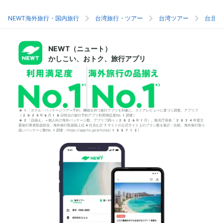
NEWT海外旅行・国内旅行
台湾旅行・ツアー
台湾ツアー
台北旅
NEWT（ニュート）
かしこい、おトク、旅行アプリ
*1「ホテル・パッケージツアー予約」機能を持つ旅行アプリを対象に、ストアレビューに基づく調査。アプリブ
（2025年6月18日時点の旅行予約アプリ利用満足度No.1調査）
*2「品揃え」＝個人向け海外パッケージ数。アプリブ調べ（2026年1月）。観光庁発表「2024年度主
要旅行業者取扱状況」海外旅行取扱額上位4社含む計7サイトの公式サイト上のプラン数を集計・比較。海外旅行取り
扱いパッケージ数No.1調査：https://app-liv.jp/articles/155712/