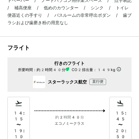
トペーパー / ノートパソコン用作業スペース / 点字表記
/ 補高便座 / 低めのカウンター / シンク / トイレ
便器近くの手すり / バスルームの非常呼出ボダン / 歯ブ
ラシおよび歯磨き粉の用意なし
フライト
行きのフライト
所要時間：
約2時間40分
CO2排出量：
149kg
スターラックス航空
直行便
14:
15:
約2時間40分
15
45
エコノミークラス
〜
〜
19:
20:
10
50