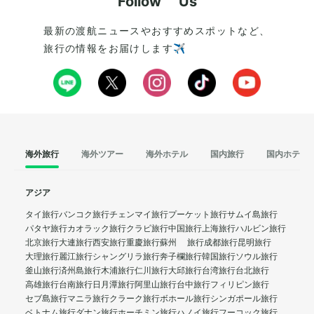
Follow Us
最新の渡航ニュースやおすすめスポットなど、
旅行の情報をお届けします✈️
海外旅行
海外ツアー
海外ホテル
国内旅行
国内ホテル
アジア
タイ旅行
バンコク旅行
チェンマイ旅行
プーケット旅行
サムイ島旅行
パタヤ旅行
カオラック旅行
クラビ旅行
中国旅行
上海旅行
ハルビン旅行
北京旅行
大連旅行
西安旅行
重慶旅行
蘇州 旅行
成都旅行
昆明旅行
大理旅行
麗江旅行
シャングリラ旅行
奔子欄旅行
韓国旅行
ソウル旅行
釜山旅行
済州島旅行
木浦旅行
仁川旅行
大邱旅行
台湾旅行
台北旅行
高雄旅行
台南旅行
日月潭旅行
阿里山旅行
台中旅行
フィリピン旅行
セブ島旅行
マニラ旅行
クラーク旅行
ボホール旅行
シンガポール旅行
ベトナム旅行
ダナン旅行
ホーチミン旅行
ハノイ旅行
フーコック旅行