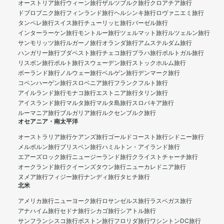
オーストリア旅行
ウィーン旅行
ザルツブルク旅行
クロアチア旅行
ドブロブニク旅行
フィンランド旅行
ヘルシンキ旅行
ロヴァニエミ旅行
タンペレ旅行
スイス旅行
チューリッヒ旅行
バーゼル旅行
インターラーケン旅行
モントルー旅行
ツェルマット旅行
ルツェルン旅行
サンモリッツ旅行
ルガーノ旅行
オランダ旅行
アムステルダム旅行
ハンガリー旅行
ブダペスト旅行
チェコ旅行
プラハ旅行
ポルトガル旅行
リスボン旅行
ポルト旅行
スウェーデン旅行
ストックホルム旅行
ポーランド旅行
ノルウェー旅行
ベルゲン旅行
デンマーク旅行
コペンハーゲン旅行
スロベニア旅行
フランクフルト旅行
アイルランド旅行
モナコ旅行
エストニア旅行
タリン旅行
アイスランド旅行
マルタ旅行
マルタ島旅行
スロバキア旅行
ルーマニア旅行
ブルガリア旅行
ルクセンブルク旅行
オセアニア・南太平洋
オーストラリア旅行
ケアンズ旅行
ゴールドコースト旅行
シドニー旅行
メルボルン旅行
ブリスベン旅行
ハミルトン・アイランド旅行
エアーズロック旅行
ニュージーランド旅行
クライストチャーチ旅行
オークランド旅行
クイーンズタウン旅行
ニューカレドニア旅行
ヌメア旅行
フィジー旅行
ナンディ旅行
タヒチ旅行
北米
アメリカ旅行
ニューヨーク旅行
ロサンゼルス旅行
ラスベガス旅行
アナハイム旅行
セドナ旅行
シカゴ旅行
シアトル旅行
サンフランシスコ旅行
ボストン旅行
フロリダ旅行
ワシントンDC旅行