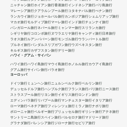
ニャチャン旅行
ホイアン旅行
香港旅行
インドネシア旅行
バリ島旅行
マレーシア旅行
クアラルンプール旅行
コタキナバル旅行
ぺナン旅行
ランカウイ旅行
ジョホールバル旅行
カンボジア旅行
シェムリアップ旅行
マカオ旅行
モルディブ旅行
マーレ旅行
インド旅行
チェンナイ旅行
バンガロール旅行
ネパール旅行
ミャンマー旅行
スリランカ旅行
シギリヤ旅行
コロンボ旅行
ヌワラエリヤ旅行
キャンディ旅行
日本旅行
ラオス旅行
ルアンパバーン旅行
モンゴル旅行
ウランバートル旅行
ブルネイ旅行
バンダルスリブガワン旅行
ウズベキスタン旅行
キルギス旅行
カザフスタン旅行
デリー旅行
ハワイ・グアム・サイパン
ハワイ旅行
ハワイ島旅行
マウイ島旅行
ホノルル旅行
カウアイ島旅行
グアム旅行
サイパン旅行
パラオ旅行
ヨーロッパ
ドイツ旅行
ミュンヘン旅行
ニュルンベルク旅行
ベルリン旅行
デュッセルドルフ旅行
ハンブルク旅行
フランス旅行
パリ旅行
ニース旅行
ストラスブール旅行
リヨン旅行
イギリス旅行
ロンドン旅行
エディンバラ旅行
リバプール旅行
マンチェスター旅行
イタリア旅行
ローマ旅行
ベネチア旅行
フィレンツェ旅行
ミラノ旅行
ナポリ旅行
ボローニャ旅行
ベルギー旅行
ブリュッセル旅行
ギリシャ旅行
アテネ旅行
サントリーニ島旅行
スペイン旅行
バルセロナ旅行
マドリード旅行
グラナダ旅行
バレンシア旅行
ジローナ旅行
セビリア旅行