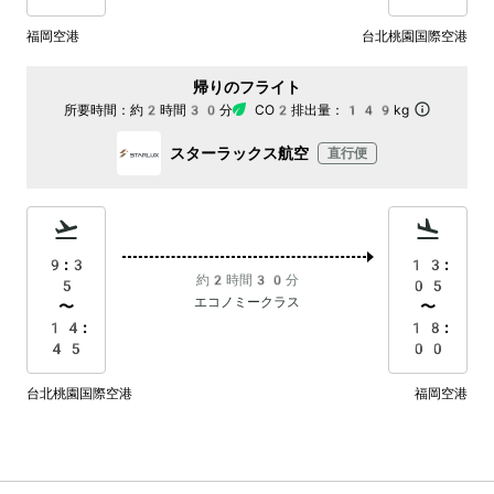
福岡空港
台北桃園国際空港
帰りのフライト
所要時間：
約2時間30分
CO2排出量：
149kg
スターラックス航空
直行便
9:3
13:
約2時間30分
5
05
エコノミークラス
〜
〜
14:
18:
45
00
台北桃園国際空港
福岡空港