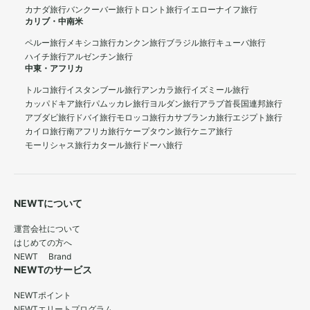
カナダ旅行
バンクーバー旅行
トロント旅行
イエローナイフ旅行
カリブ・中南米
ペルー旅行
メキシコ旅行
カンクン旅行
ブラジル旅行
キューバ旅行
ハイチ旅行
アルゼンチン旅行
中東・アフリカ
トルコ旅行
イスタンブール旅行
アンカラ旅行
イズミール旅行
カッパドキア旅行
パムッカレ旅行
ヨルダン旅行
アラブ首長国連邦旅行
アブダビ旅行
ドバイ旅行
モロッコ旅行
カサブランカ旅行
エジプト旅行
カイロ旅行
南アフリカ旅行
ケープタウン旅行
ケニア旅行
モーリシャス旅行
カタール旅行
ドーハ旅行
NEWTについて
運営会社について
はじめての方へ
NEWT Brand
NEWTのサービス
NEWTポイント
NEWTエリートプログラム