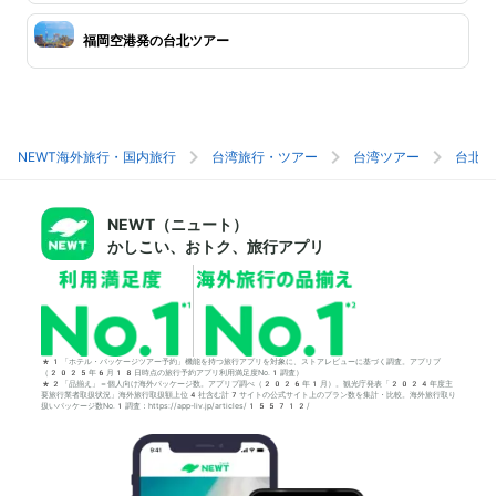
福岡空港発の台北ツアー
NEWT海外旅行・国内旅行
台湾旅行・ツアー
台湾ツアー
台北旅
NEWT（ニュート）
かしこい、おトク、旅行アプリ
*1「ホテル・パッケージツアー予約」機能を持つ旅行アプリを対象に、ストアレビューに基づく調査。アプリブ
（2025年6月18日時点の旅行予約アプリ利用満足度No.1調査）
*2「品揃え」＝個人向け海外パッケージ数。アプリブ調べ（2026年1月）。観光庁発表「2024年度主
要旅行業者取扱状況」海外旅行取扱額上位4社含む計7サイトの公式サイト上のプラン数を集計・比較。海外旅行取り
扱いパッケージ数No.1調査：https://app-liv.jp/articles/155712/