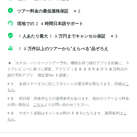
ツアー料金の最低価格保証
※2
現地での24時間日本語サポート
1人あたり最大10万円までキャンセル保証
※3
10万件以上のツアーから“えらべる”品ぞろえ
*「ホテル・パッケージツアー予約」機能を持つ旅行アプリを対象に、ス
トアレビューに基づく調査。アプリブ（2025年6月18日時点の
旅行予約アプリ 満足度No.1調査）
※1 会員ステータスに応じてポイントの還元率が異なります。詳細は
こ
ちら
。
※2 同日程・同条件などの適用条件があります。他社のツアーより料金
が高い場合は、
こちら
よりお問い合わせください。
※3 サポート金額はキャンセル料の70%となります。適用条件は
こ
ちら
。