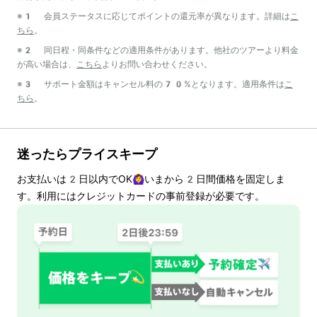
※1 会員ステータスに応じてポイントの還元率が異なります。詳細は
こ
ちら
。
※2 同日程・同条件などの適用条件があります。他社のツアーより料金
が高い場合は、
こちら
よりお問い合わせください。
※3 サポート金額はキャンセル料の70%となります。適用条件は
こ
ちら
。
迷ったらプライスキープ
お支払いは
2
日以内でOK🙆‍♀️いまから
2
日間価格を固定しま
す。利用にはクレジットカードの事前登録が必要です。