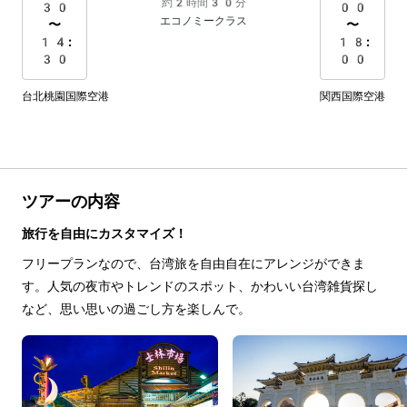
約2時間30分
30
00
エコノミークラス
〜
〜
14:
18:
30
00
台北桃園国際空港
関西国際空港
ツアーの内容
旅行を自由にカスタマイズ！
フリープランなので、台湾旅を自由自在にアレンジができま
す。人気の夜市やトレンドのスポット、かわいい台湾雑貨探し
など、思い思いの過ごし方を楽しんで。