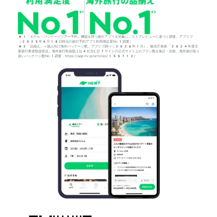
*1「ホテル・パッケージツアー予約」機能を持つ旅行アプリを対象に、ストアレビューに基づく調査。アプリブ
（2025年6月18日時点の旅行予約アプリ利用満足度No.1調査）
*2「品揃え」＝個人向け海外パッケージ数。アプリブ調べ（2026年1月）。観光庁発表「2024年度主
要旅行業者取扱状況」海外旅行取扱額上位4社含む計7サイトの公式サイト上のプラン数を集計・比較。海外旅行取り
扱いパッケージ数No.1調査：https://app-liv.jp/articles/155712/