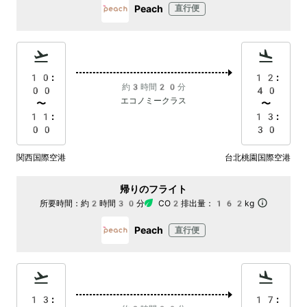
Peach
直行便
10:
12:
約3時間20分
00
40
エコノミークラス
〜
〜
11:
13:
00
30
関西国際空港
台北桃園国際空港
帰りのフライト
所要時間：
約2時間30分
CO2排出量：
162kg
Peach
直行便
13:
17: