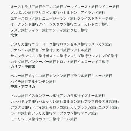
オーストラリア旅行
ケアンズ旅行
ゴールドコースト旅行
シドニー旅行
メルボルン旅行
ブリスベン旅行
ハミルトン・アイランド旅行
エアーズロック旅行
ニュージーランド旅行
クライストチャーチ旅行
オークランド旅行
クイーンズタウン旅行
ニューカレドニア旅行
ヌメア旅行
フィジー旅行
ナンディ旅行
タヒチ旅行
北米
アメリカ旅行
ニューヨーク旅行
ロサンゼルス旅行
ラスベガス旅行
アナハイム旅行
セドナ旅行
シカゴ旅行
シアトル旅行
サンフランシスコ旅行
ボストン旅行
フロリダ旅行
ワシントンDC旅行
カナダ旅行
バンクーバー旅行
トロント旅行
イエローナイフ旅行
カリブ・中南米
ペルー旅行
メキシコ旅行
カンクン旅行
ブラジル旅行
キューバ旅行
ハイチ旅行
アルゼンチン旅行
中東・アフリカ
トルコ旅行
イスタンブール旅行
アンカラ旅行
イズミール旅行
カッパドキア旅行
パムッカレ旅行
ヨルダン旅行
アラブ首長国連邦旅行
アブダビ旅行
ドバイ旅行
モロッコ旅行
カサブランカ旅行
エジプト旅行
カイロ旅行
南アフリカ旅行
ケープタウン旅行
ケニア旅行
モーリシャス旅行
カタール旅行
ドーハ旅行