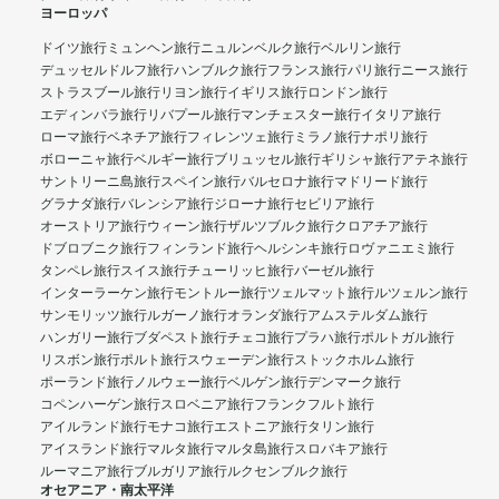
ヨーロッパ
ドイツ旅行
ミュンヘン旅行
ニュルンベルク旅行
ベルリン旅行
デュッセルドルフ旅行
ハンブルク旅行
フランス旅行
パリ旅行
ニース旅行
ストラスブール旅行
リヨン旅行
イギリス旅行
ロンドン旅行
エディンバラ旅行
リバプール旅行
マンチェスター旅行
イタリア旅行
ローマ旅行
ベネチア旅行
フィレンツェ旅行
ミラノ旅行
ナポリ旅行
ボローニャ旅行
ベルギー旅行
ブリュッセル旅行
ギリシャ旅行
アテネ旅行
サントリーニ島旅行
スペイン旅行
バルセロナ旅行
マドリード旅行
グラナダ旅行
バレンシア旅行
ジローナ旅行
セビリア旅行
オーストリア旅行
ウィーン旅行
ザルツブルク旅行
クロアチア旅行
ドブロブニク旅行
フィンランド旅行
ヘルシンキ旅行
ロヴァニエミ旅行
タンペレ旅行
スイス旅行
チューリッヒ旅行
バーゼル旅行
インターラーケン旅行
モントルー旅行
ツェルマット旅行
ルツェルン旅行
サンモリッツ旅行
ルガーノ旅行
オランダ旅行
アムステルダム旅行
ハンガリー旅行
ブダペスト旅行
チェコ旅行
プラハ旅行
ポルトガル旅行
リスボン旅行
ポルト旅行
スウェーデン旅行
ストックホルム旅行
ポーランド旅行
ノルウェー旅行
ベルゲン旅行
デンマーク旅行
コペンハーゲン旅行
スロベニア旅行
フランクフルト旅行
アイルランド旅行
モナコ旅行
エストニア旅行
タリン旅行
アイスランド旅行
マルタ旅行
マルタ島旅行
スロバキア旅行
ルーマニア旅行
ブルガリア旅行
ルクセンブルク旅行
オセアニア・南太平洋