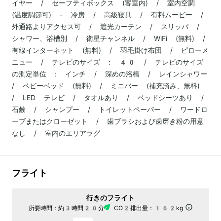
イヤー / セーフティボックス (客室内) / 室内空調
(温度調節可) - 冷房 / 高級寝具 / 有料ムービー /
外通路よりアクセス可 / 遮光カーテン / スリッパ /
シャワー、浴槽別 / 衛星チャンネル / WiFi (無料) /
有線インターネット (無料) / 羽毛掛け布団 / ピローメ
ニュー / テレビのサイズ : 40 / テレビのサイズ
の測定単位 : インチ / 深めの浴槽 / レインシャワー
/ ベビーベッド (無料) / ミニバー (補充済み、無料)
/ LED テレビ / タオルあり / ベッドシーツあり /
石鹸 / シャンプー / トイレットペーパー / ワードロ
ーブまたはクローゼット / 歯ブラシおよび歯磨き粉の用意
なし / 室内のエリアラグ
フライト
行きのフライト
所要時間：
約3時間20分
CO2排出量：
162kg