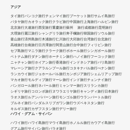
アジア
タイ旅行
バンコク旅行
チェンマイ旅行
プーケット旅行
サムイ島旅行
パタヤ旅行
カオラック旅行
クラビ旅行
中国旅行
上海旅行
ハルビン旅行
北京旅行
大連旅行
西安旅行
重慶旅行
蘇州 旅行
成都旅行
昆明旅行
大理旅行
麗江旅行
シャングリラ旅行
奔子欄旅行
韓国旅行
ソウル旅行
釜山旅行
済州島旅行
木浦旅行
仁川旅行
大邱旅行
台湾旅行
台北旅行
高雄旅行
台南旅行
日月潭旅行
阿里山旅行
台中旅行
フィリピン旅行
セブ島旅行
マニラ旅行
クラーク旅行
ボホール旅行
シンガポール旅行
ベトナム旅行
ダナン旅行
ホーチミン旅行
ハノイ旅行
フーコック旅行
ニャチャン旅行
ホイアン旅行
香港旅行
インドネシア旅行
バリ島旅行
マレーシア旅行
クアラルンプール旅行
コタキナバル旅行
ぺナン旅行
ランカウイ旅行
ジョホールバル旅行
カンボジア旅行
シェムリアップ旅行
マカオ旅行
モルディブ旅行
マーレ旅行
インド旅行
チェンナイ旅行
バンガロール旅行
ネパール旅行
ミャンマー旅行
スリランカ旅行
シギリヤ旅行
コロンボ旅行
ヌワラエリヤ旅行
キャンディ旅行
日本旅行
ラオス旅行
ルアンパバーン旅行
モンゴル旅行
ウランバートル旅行
ブルネイ旅行
バンダルスリブガワン旅行
ウズベキスタン旅行
キルギス旅行
カザフスタン旅行
デリー旅行
ハワイ・グアム・サイパン
ハワイ旅行
ハワイ島旅行
マウイ島旅行
ホノルル旅行
カウアイ島旅行
グアム旅行
サイパン旅行
パラオ旅行