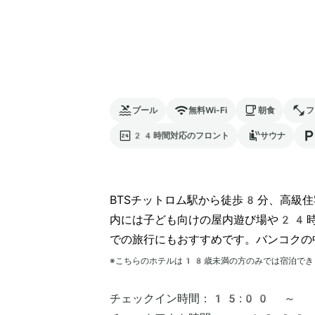
プール
無料Wi-Fi
朝食
フ
24時間対応のフロント
サウナ
BTSチットロム駅から徒歩8分、高級
内には子ども向けの屋内遊び場や24時
での旅行にもおすすめです。バンコクの
※こちらのホテルは
18
歳未満の方のみでは宿泊でき
チェックイン時間：
15:00 ～