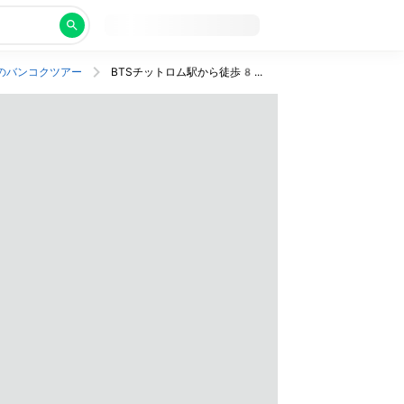
のバンコクツアー
BTSチットロム駅から徒歩8分！ランスアン通り沿いの5つ星ホテル。ビジネスクラス利用