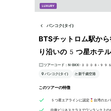
LUXURY
バンコク(タイ)
BTSチットロム駅か
り沿いの5つ星ホテル
ツアーコード：
N-BKK-0008-99
バンコク(タイ)
新千歳空港
このツアーの特徴
5つ星エアラインに認定🎖️台湾のエ
往復ビジネスクラスでワンランク上のぜ