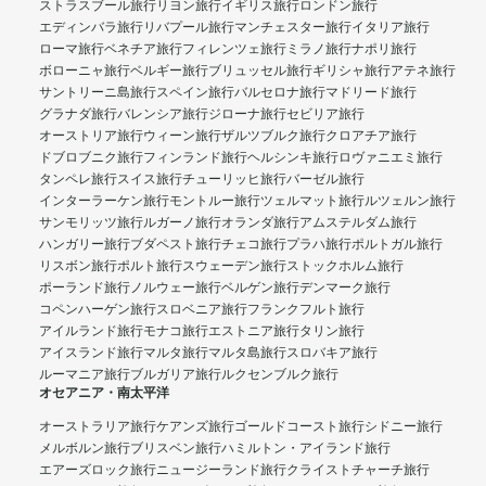
ストラスブール旅行
リヨン旅行
イギリス旅行
ロンドン旅行
エディンバラ旅行
リバプール旅行
マンチェスター旅行
イタリア旅行
ローマ旅行
ベネチア旅行
フィレンツェ旅行
ミラノ旅行
ナポリ旅行
ボローニャ旅行
ベルギー旅行
ブリュッセル旅行
ギリシャ旅行
アテネ旅行
サントリーニ島旅行
スペイン旅行
バルセロナ旅行
マドリード旅行
グラナダ旅行
バレンシア旅行
ジローナ旅行
セビリア旅行
オーストリア旅行
ウィーン旅行
ザルツブルク旅行
クロアチア旅行
ドブロブニク旅行
フィンランド旅行
ヘルシンキ旅行
ロヴァニエミ旅行
タンペレ旅行
スイス旅行
チューリッヒ旅行
バーゼル旅行
インターラーケン旅行
モントルー旅行
ツェルマット旅行
ルツェルン旅行
サンモリッツ旅行
ルガーノ旅行
オランダ旅行
アムステルダム旅行
ハンガリー旅行
ブダペスト旅行
チェコ旅行
プラハ旅行
ポルトガル旅行
リスボン旅行
ポルト旅行
スウェーデン旅行
ストックホルム旅行
ポーランド旅行
ノルウェー旅行
ベルゲン旅行
デンマーク旅行
コペンハーゲン旅行
スロベニア旅行
フランクフルト旅行
アイルランド旅行
モナコ旅行
エストニア旅行
タリン旅行
アイスランド旅行
マルタ旅行
マルタ島旅行
スロバキア旅行
ルーマニア旅行
ブルガリア旅行
ルクセンブルク旅行
オセアニア・南太平洋
オーストラリア旅行
ケアンズ旅行
ゴールドコースト旅行
シドニー旅行
メルボルン旅行
ブリスベン旅行
ハミルトン・アイランド旅行
エアーズロック旅行
ニュージーランド旅行
クライストチャーチ旅行