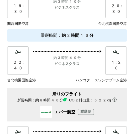
約3時間10分
18:
20:
ビジネスクラス
30
30
関西国際空港
台北桃園国際空港
乗継時間
：
約2時間10分
約3時間40分
22:
1:2
ビジネスクラス
40
0
台北桃園国際空港
バンコク スワンナプーム空港
帰りのフライト
所要時間：
約8時間40分
CO2排出量：
522kg
エバー航空
乗継便