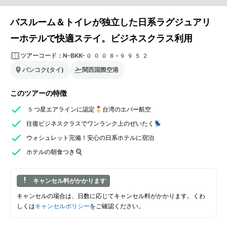
バスルーム＆トイレが独立した日系ラグジュアリ
ーホテルで快適ステイ。ビジネスクラス利用
ツアーコード：
N-BKK-0008-9952
バンコク(タイ)
関西国際空港
このツアーの特徴
5つ星エアラインに認定🎖️台湾のエバー航空
往復ビジネスクラスでワンランク上のぜいたく💺
ウォシュレット完備！安心の日系ホテルに宿泊
ホテルの朝食つき🍳
キャンセル料がかかります
キャンセルの場合は、日数に応じてキャンセル料がかかります。くわ
しくは
キャンセルポリシー
をご確認ください。