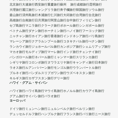
北京旅行
大連旅行
西安旅行
重慶旅行
蘇州 旅行
成都旅行
昆明旅行
大理旅行
麗江旅行
シャングリラ旅行
奔子欄旅行
韓国旅行
ソウル旅行
釜山旅行
済州島旅行
木浦旅行
仁川旅行
大邱旅行
台湾旅行
台北旅行
高雄旅行
台南旅行
日月潭旅行
阿里山旅行
台中旅行
フィリピン旅行
セブ島旅行
マニラ旅行
クラーク旅行
ボホール旅行
シンガポール旅行
ベトナム旅行
ダナン旅行
ホーチミン旅行
ハノイ旅行
フーコック旅行
ニャチャン旅行
ホイアン旅行
香港旅行
インドネシア旅行
バリ島旅行
マレーシア旅行
クアラルンプール旅行
コタキナバル旅行
ぺナン旅行
ランカウイ旅行
ジョホールバル旅行
カンボジア旅行
シェムリアップ旅行
マカオ旅行
モルディブ旅行
マーレ旅行
インド旅行
チェンナイ旅行
バンガロール旅行
ネパール旅行
ミャンマー旅行
スリランカ旅行
シギリヤ旅行
コロンボ旅行
ヌワラエリヤ旅行
キャンディ旅行
日本旅行
ラオス旅行
ルアンパバーン旅行
モンゴル旅行
ウランバートル旅行
ブルネイ旅行
バンダルスリブガワン旅行
ウズベキスタン旅行
キルギス旅行
カザフスタン旅行
デリー旅行
ハワイ・グアム・サイパン
ハワイ旅行
ハワイ島旅行
マウイ島旅行
ホノルル旅行
カウアイ島旅行
グアム旅行
サイパン旅行
パラオ旅行
ヨーロッパ
ドイツ旅行
ミュンヘン旅行
ニュルンベルク旅行
ベルリン旅行
デュッセルドルフ旅行
ハンブルク旅行
フランス旅行
パリ旅行
ニース旅行