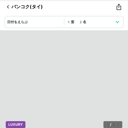
バンコク(タイ)
日付をえらぶ
1室 2名
LUXURY
1
/
27