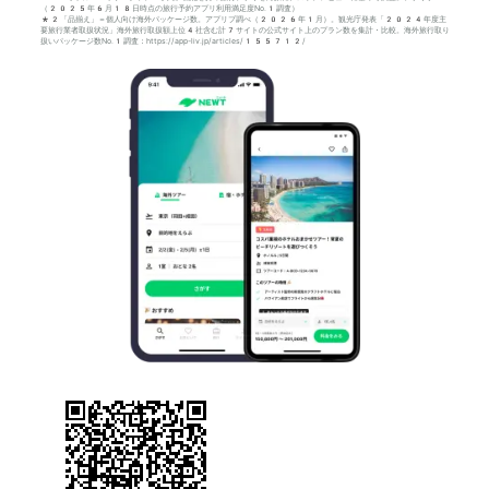
（2025年6月18日時点の旅行予約アプリ利用満足度No.1調査）
*2「品揃え」＝個人向け海外パッケージ数。アプリブ調べ（2026年1月）。観光庁発表「2024年度主
要旅行業者取扱状況」海外旅行取扱額上位4社含む計7サイトの公式サイト上のプラン数を集計・比較。海外旅行取り
扱いパッケージ数No.1調査：https://app-liv.jp/articles/155712/