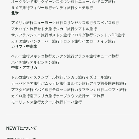
オークランド旅行
クイーンズタウン旅行
ニューカレドニア旅行
ヌメア旅行
フィジー旅行
ナンディ旅行
タヒチ旅行
北米
アメリカ旅行
ニューヨーク旅行
ロサンゼルス旅行
ラスベガス旅行
アナハイム旅行
セドナ旅行
シカゴ旅行
シアトル旅行
サンフランシスコ旅行
ボストン旅行
フロリダ旅行
ワシントンDC旅行
カナダ旅行
バンクーバー旅行
トロント旅行
イエローナイフ旅行
カリブ・中南米
ペルー旅行
メキシコ旅行
カンクン旅行
ブラジル旅行
キューバ旅行
ハイチ旅行
アルゼンチン旅行
中東・アフリカ
トルコ旅行
イスタンブール旅行
アンカラ旅行
イズミール旅行
カッパドキア旅行
パムッカレ旅行
ヨルダン旅行
アラブ首長国連邦旅行
アブダビ旅行
ドバイ旅行
モロッコ旅行
カサブランカ旅行
エジプト旅行
カイロ旅行
南アフリカ旅行
ケープタウン旅行
ケニア旅行
モーリシャス旅行
カタール旅行
ドーハ旅行
NEWTについて