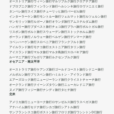
オーストリア旅行
ウィーン旅行
ザルツブルク旅行
クロアチア旅行
ドブロブニク旅行
フィンランド旅行
ヘルシンキ旅行
ロヴァニエミ旅行
タンペレ旅行
スイス旅行
チューリッヒ旅行
バーゼル旅行
インターラーケン旅行
モントルー旅行
ツェルマット旅行
ルツェルン旅行
サンモリッツ旅行
ルガーノ旅行
オランダ旅行
アムステルダム旅行
ハンガリー旅行
ブダペスト旅行
チェコ旅行
プラハ旅行
ポルトガル旅行
リスボン旅行
ポルト旅行
スウェーデン旅行
ストックホルム旅行
ポーランド旅行
ノルウェー旅行
ベルゲン旅行
デンマーク旅行
コペンハーゲン旅行
スロベニア旅行
フランクフルト旅行
アイルランド旅行
モナコ旅行
エストニア旅行
タリン旅行
アイスランド旅行
マルタ旅行
マルタ島旅行
スロバキア旅行
ルーマニア旅行
ブルガリア旅行
ルクセンブルク旅行
オセアニア・南太平洋
オーストラリア旅行
ケアンズ旅行
ゴールドコースト旅行
シドニー旅行
メルボルン旅行
ブリスベン旅行
ハミルトン・アイランド旅行
エアーズロック旅行
ニュージーランド旅行
クライストチャーチ旅行
オークランド旅行
クイーンズタウン旅行
ニューカレドニア旅行
ヌメア旅行
フィジー旅行
ナンディ旅行
タヒチ旅行
北米
アメリカ旅行
ニューヨーク旅行
ロサンゼルス旅行
ラスベガス旅行
アナハイム旅行
セドナ旅行
シカゴ旅行
シアトル旅行
サンフランシスコ旅行
ボストン旅行
フロリダ旅行
ワシントンDC旅行