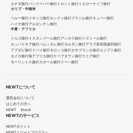
カナダ旅行
バンクーバー旅行
トロント旅行
イエローナイフ旅行
カリブ・中南米
ペルー旅行
メキシコ旅行
カンクン旅行
ブラジル旅行
キューバ旅行
ハイチ旅行
アルゼンチン旅行
中東・アフリカ
トルコ旅行
イスタンブール旅行
アンカラ旅行
イズミール旅行
カッパドキア旅行
パムッカレ旅行
ヨルダン旅行
アラブ首長国連邦旅行
アブダビ旅行
ドバイ旅行
モロッコ旅行
カサブランカ旅行
エジプト旅行
カイロ旅行
南アフリカ旅行
ケープタウン旅行
ケニア旅行
モーリシャス旅行
カタール旅行
ドーハ旅行
NEWTについて
運営会社について
はじめての方へ
NEWT Brand
NEWTのサービス
NEWTポイント
NEWTエリートプログラム