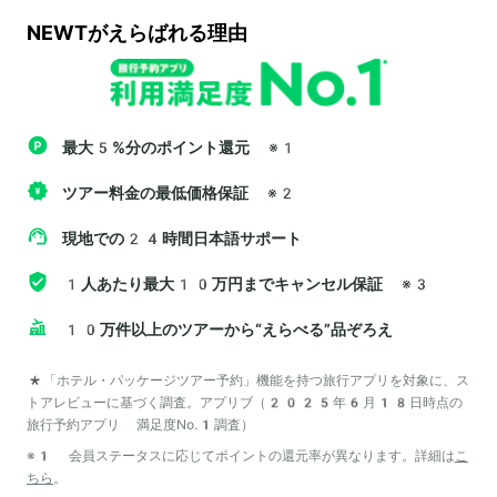
NEWTがえらばれる理由
最大5%分のポイント還元
※1
ツアー料金の最低価格保証
※2
現地での24時間日本語サポート
1人あたり最大10万円までキャンセル保証
※3
10万件以上のツアーから“えらべる”品ぞろえ
*「ホテル・パッケージツアー予約」機能を持つ旅行アプリを対象に、ス
トアレビューに基づく調査。アプリブ（2025年6月18日時点の
旅行予約アプリ 満足度No.1調査）
※1 会員ステータスに応じてポイントの還元率が異なります。詳細は
こ
ちら
。