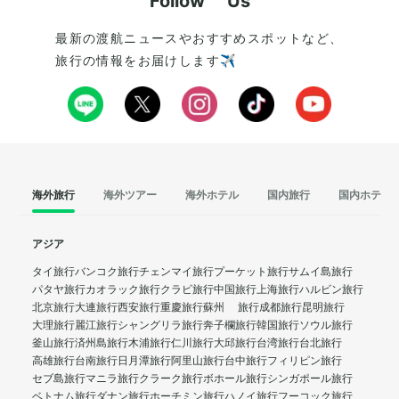
Follow Us
最新の渡航ニュースやおすすめスポットなど、
旅行の情報をお届けします✈️
海外旅行
海外ツアー
海外ホテル
国内旅行
国内ホテル
アジア
タイ旅行
バンコク旅行
チェンマイ旅行
プーケット旅行
サムイ島旅行
パタヤ旅行
カオラック旅行
クラビ旅行
中国旅行
上海旅行
ハルビン旅行
北京旅行
大連旅行
西安旅行
重慶旅行
蘇州 旅行
成都旅行
昆明旅行
大理旅行
麗江旅行
シャングリラ旅行
奔子欄旅行
韓国旅行
ソウル旅行
釜山旅行
済州島旅行
木浦旅行
仁川旅行
大邱旅行
台湾旅行
台北旅行
高雄旅行
台南旅行
日月潭旅行
阿里山旅行
台中旅行
フィリピン旅行
セブ島旅行
マニラ旅行
クラーク旅行
ボホール旅行
シンガポール旅行
ベトナム旅行
ダナン旅行
ホーチミン旅行
ハノイ旅行
フーコック旅行