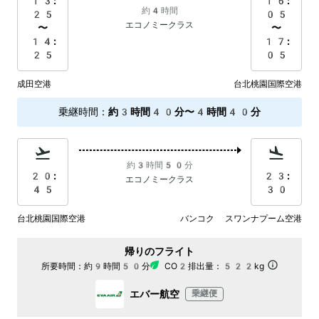
13:
16:
約4時間
25
05
エコノミークラス
〜
〜
14:
17:
25
05
成田空港
台北桃園国際空港
乗継時間
：
約3時間40分〜4時間40分
約3時間50分
20:
23:
エコノミークラス
45
30
台北桃園国際空港
バンコク スワンナプーム空港
帰りのフライト
所要時間：
約9時間50分
CO2排出量：
522kg
エバー航空
乗継便