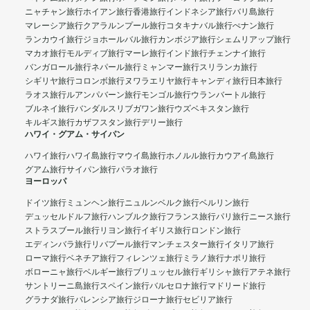
ニャチャン旅行
ホイアン旅行
香港旅行
インドネシア旅行
バリ島旅行
マレーシア旅行
クアラルンプール旅行
コタキナバル旅行
ぺナン旅行
ランカウイ旅行
ジョホールバル旅行
カンボジア旅行
シェムリアップ旅行
マカオ旅行
モルディブ旅行
マーレ旅行
インド旅行
チェンナイ旅行
バンガロール旅行
ネパール旅行
ミャンマー旅行
スリランカ旅行
シギリヤ旅行
コロンボ旅行
ヌワラエリヤ旅行
キャンディ旅行
日本旅行
ラオス旅行
ルアンパバーン旅行
モンゴル旅行
ウランバートル旅行
ブルネイ旅行
バンダルスリブガワン旅行
ウズベキスタン旅行
キルギス旅行
カザフスタン旅行
デリー旅行
ハワイ・グアム・サイパン
ハワイ旅行
ハワイ島旅行
マウイ島旅行
ホノルル旅行
カウアイ島旅行
グアム旅行
サイパン旅行
パラオ旅行
ヨーロッパ
ドイツ旅行
ミュンヘン旅行
ニュルンベルク旅行
ベルリン旅行
デュッセルドルフ旅行
ハンブルク旅行
フランス旅行
パリ旅行
ニース旅行
ストラスブール旅行
リヨン旅行
イギリス旅行
ロンドン旅行
エディンバラ旅行
リバプール旅行
マンチェスター旅行
イタリア旅行
ローマ旅行
ベネチア旅行
フィレンツェ旅行
ミラノ旅行
ナポリ旅行
ボローニャ旅行
ベルギー旅行
ブリュッセル旅行
ギリシャ旅行
アテネ旅行
サントリーニ島旅行
スペイン旅行
バルセロナ旅行
マドリード旅行
グラナダ旅行
バレンシア旅行
ジローナ旅行
セビリア旅行