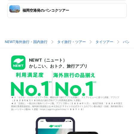
福岡空港発のバンコクツアー
NEWT海外旅行・国内旅行
タイ旅行・ツアー
タイツアー
バンコ
NEWT（ニュート）
かしこい、おトク、旅行アプリ
*1「ホテル・パッケージツアー予約」機能を持つ旅行アプリを対象に、ストアレビューに基づく調査。アプリブ
（2025年6月18日時点の旅行予約アプリ利用満足度No.1調査）
*2「品揃え」＝個人向け海外パッケージ数。アプリブ調べ（2026年1月）。観光庁発表「2024年度主
要旅行業者取扱状況」海外旅行取扱額上位4社含む計7サイトの公式サイト上のプラン数を集計・比較。海外旅行取り
扱いパッケージ数No.1調査：https://app-liv.jp/articles/155712/