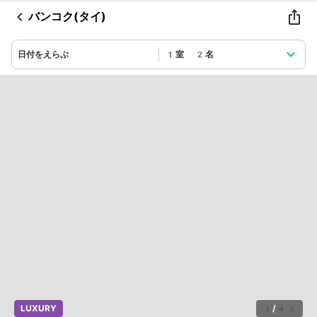
バンコク(タイ)
日付をえらぶ
1室 2名
LUXURY
1
/
47