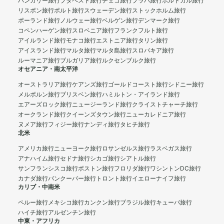
ハンガリー旅行
ブダペスト旅行
チェコ旅行
プラハ旅行
ポルトガル旅行
リスボン旅行
ポルト旅行
スウェーデン旅行
ストックホルム旅行
ポーランド旅行
ノルウェー旅行
ベルゲン旅行
デンマーク旅行
コペンハーゲン旅行
スロベニア旅行
フランクフルト旅行
アイルランド旅行
モナコ旅行
エストニア旅行
タリン旅行
アイスランド旅行
マルタ旅行
マルタ島旅行
スロバキア旅行
ルーマニア旅行
ブルガリア旅行
ルクセンブルク旅行
オセアニア・南太平洋
オーストラリア旅行
ケアンズ旅行
ゴールドコースト旅行
シドニー旅行
メルボルン旅行
ブリスベン旅行
ハミルトン・アイランド旅行
エアーズロック旅行
ニュージーランド旅行
クライストチャーチ旅行
オークランド旅行
クイーンズタウン旅行
ニューカレドニア旅行
ヌメア旅行
フィジー旅行
ナンディ旅行
タヒチ旅行
北米
アメリカ旅行
ニューヨーク旅行
ロサンゼルス旅行
ラスベガス旅行
アナハイム旅行
セドナ旅行
シカゴ旅行
シアトル旅行
サンフランシスコ旅行
ボストン旅行
フロリダ旅行
ワシントンDC旅行
カナダ旅行
バンクーバー旅行
トロント旅行
イエローナイフ旅行
カリブ・中南米
ペルー旅行
メキシコ旅行
カンクン旅行
ブラジル旅行
キューバ旅行
ハイチ旅行
アルゼンチン旅行
中東・アフリカ