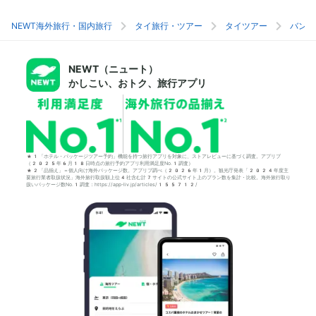
NEWT海外旅行・国内旅行
タイ旅行・ツアー
タイツアー
バンコ
NEWT（ニュート）
かしこい、おトク、旅行アプリ
*1「ホテル・パッケージツアー予約」機能を持つ旅行アプリを対象に、ストアレビューに基づく調査。アプリブ
（2025年6月18日時点の旅行予約アプリ利用満足度No.1調査）
*2「品揃え」＝個人向け海外パッケージ数。アプリブ調べ（2026年1月）。観光庁発表「2024年度主
要旅行業者取扱状況」海外旅行取扱額上位4社含む計7サイトの公式サイト上のプラン数を集計・比較。海外旅行取り
扱いパッケージ数No.1調査：https://app-liv.jp/articles/155712/