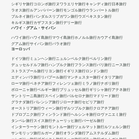
シギリヤ旅行
コロンボ旅行
ヌワラエリヤ旅行
キャンディ旅行
日本旅行
ラオス旅行
ルアンパバーン旅行
モンゴル旅行
ウランバートル旅行
ブルネイ旅行
バンダルスリブガワン旅行
ウズベキスタン旅行
キルギス旅行
カザフスタン旅行
デリー旅行
ハワイ・グアム・サイパン
ハワイ旅行
ハワイ島旅行
マウイ島旅行
ホノルル旅行
カウアイ島旅行
グアム旅行
サイパン旅行
パラオ旅行
ヨーロッパ
ドイツ旅行
ミュンヘン旅行
ニュルンベルク旅行
ベルリン旅行
デュッセルドルフ旅行
ハンブルク旅行
フランス旅行
パリ旅行
ニース旅行
ストラスブール旅行
リヨン旅行
イギリス旅行
ロンドン旅行
エディンバラ旅行
リバプール旅行
マンチェスター旅行
イタリア旅行
ローマ旅行
ベネチア旅行
フィレンツェ旅行
ミラノ旅行
ナポリ旅行
ボローニャ旅行
ベルギー旅行
ブリュッセル旅行
ギリシャ旅行
アテネ旅行
サントリーニ島旅行
スペイン旅行
バルセロナ旅行
マドリード旅行
グラナダ旅行
バレンシア旅行
ジローナ旅行
セビリア旅行
オーストリア旅行
ウィーン旅行
ザルツブルク旅行
クロアチア旅行
ドブロブニク旅行
フィンランド旅行
ヘルシンキ旅行
ロヴァニエミ旅行
タンペレ旅行
スイス旅行
チューリッヒ旅行
バーゼル旅行
インターラーケン旅行
モントルー旅行
ツェルマット旅行
ルツェルン旅行
サンモリッツ旅行
ルガーノ旅行
オランダ旅行
アムステルダム旅行