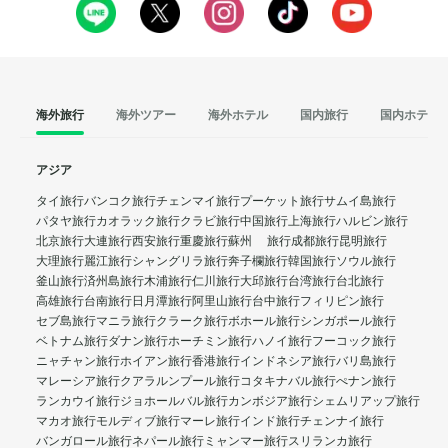
海外旅行
海外ツアー
海外ホテル
国内旅行
国内ホテル
アジア
タイ旅行
バンコク旅行
チェンマイ旅行
プーケット旅行
サムイ島旅行
パタヤ旅行
カオラック旅行
クラビ旅行
中国旅行
上海旅行
ハルビン旅行
北京旅行
大連旅行
西安旅行
重慶旅行
蘇州 旅行
成都旅行
昆明旅行
大理旅行
麗江旅行
シャングリラ旅行
奔子欄旅行
韓国旅行
ソウル旅行
釜山旅行
済州島旅行
木浦旅行
仁川旅行
大邱旅行
台湾旅行
台北旅行
高雄旅行
台南旅行
日月潭旅行
阿里山旅行
台中旅行
フィリピン旅行
セブ島旅行
マニラ旅行
クラーク旅行
ボホール旅行
シンガポール旅行
ベトナム旅行
ダナン旅行
ホーチミン旅行
ハノイ旅行
フーコック旅行
ニャチャン旅行
ホイアン旅行
香港旅行
インドネシア旅行
バリ島旅行
マレーシア旅行
クアラルンプール旅行
コタキナバル旅行
ぺナン旅行
ランカウイ旅行
ジョホールバル旅行
カンボジア旅行
シェムリアップ旅行
マカオ旅行
モルディブ旅行
マーレ旅行
インド旅行
チェンナイ旅行
バンガロール旅行
ネパール旅行
ミャンマー旅行
スリランカ旅行