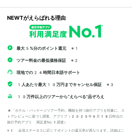
NEWTがえらばれる理由
最大5%分のポイント還元
※1
ツアー料金の最低価格保証
※2
現地での24時間日本語サポート
1人あたり最大10万円までキャンセル保証
※3
10万件以上のツアーから“えらべる”品ぞろえ
*「ホテル・パッケージツアー予約」機能を持つ旅行アプリを対象に、ス
トアレビューに基づく調査。アプリブ（2025年6月18日時点の
旅行予約アプリ 満足度No.1調査）
※1 会員ステータスに応じてポイントの還元率が異なります。詳細は
こ