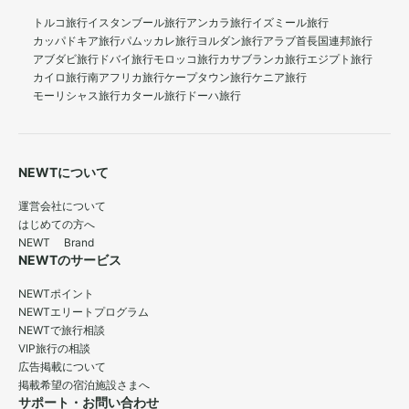
トルコ旅行
イスタンブール旅行
アンカラ旅行
イズミール旅行
カッパドキア旅行
パムッカレ旅行
ヨルダン旅行
アラブ首長国連邦旅行
アブダビ旅行
ドバイ旅行
モロッコ旅行
カサブランカ旅行
エジプト旅行
カイロ旅行
南アフリカ旅行
ケープタウン旅行
ケニア旅行
モーリシャス旅行
カタール旅行
ドーハ旅行
NEWTについて
運営会社について
はじめての方へ
NEWT Brand
NEWTのサービス
NEWTポイント
NEWTエリートプログラム
NEWTで旅行相談
VIP旅行の相談
広告掲載について
掲載希望の宿泊施設さまへ
サポート・お問い合わせ