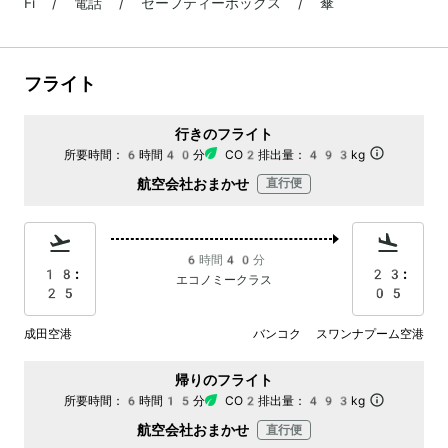
Fi / 電話 / セーフティーボックス / 傘
フライト
行きのフライト
所要時間：
6時間40分
CO2排出量：
493kg
航空会社おまかせ
直行便
6時間40分
18:
23:
エコノミークラス
25
05
成田空港
バンコク スワンナプーム空港
帰りのフライト
所要時間：
6時間15分
CO2排出量：
493kg
航空会社おまかせ
直行便