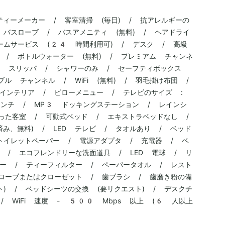
ティーメーカー / 客室清掃 (毎日) / 抗アレルギーの
 バスローブ / バスアメニティ (無料) / ヘアドライ
ームサービス (24 時間利用可) / デスク / 高級
 / ボトルウォーター (無料) / プレミアム チャンネ
 / スリッパ / シャワーのみ / セーフティボックス
ル チャンネル / WiFi (無料) / 羽毛掛け布団 /
インテリア / ピローメニュー / テレビのサイズ :
ンチ / MP3 ドッキングステーション / レインシ
った客室 / 可動式ベッド / エキストラベッドなし /
済み、無料) / LED テレビ / タオルあり / ベッド
トイレットペーパー / 電源アダプタ / 充電器 / ベ
 / エコフレンドリーな洗面道具 / LED 電球 / リ
ー / ティーフィルター / ペーパータオル / レスト
ローブまたはクローゼット / 歯ブラシ / 歯磨き粉の備
) / ベッドシーツの交換 (要リクエスト) / デスクチ
 WiFi 速度 - 500 Mbps 以上 (6 人以上