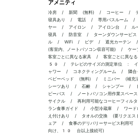
アメニティ
冷房 / 新聞 (無料) / コーヒー / 
寝具あり / 電話 / 専用バスルーム /
ヤー / アイロン / アイロン台 / ル
寝具 / 防音室 / ターンダウンサービス
ル / WiFi / ビデ / 遮光カーテン
(客室内、ノートパソコン収容可能) / ケーブ
客室ごとに異なる家具 / 客室ごとに異なる
50 / テレビのサイズの測定単位 : イ
ャワー / コネクティングルーム / 隣合
ベビーベッド (無料) / ミニバー (補充
シーツあり / 石鹸 / シャンプー / 
ビーバス / ノートパソコン用作業スペース
サイクル / 再利用可能なコーヒーフィルタ
ラン食事ガイド / 小型冷蔵庫 / ワード
え付けあり / タオルの交換 (要リクエスト
ェア / 食事のデリバリーサービス利用可 /
向け、10 台以上接続可)