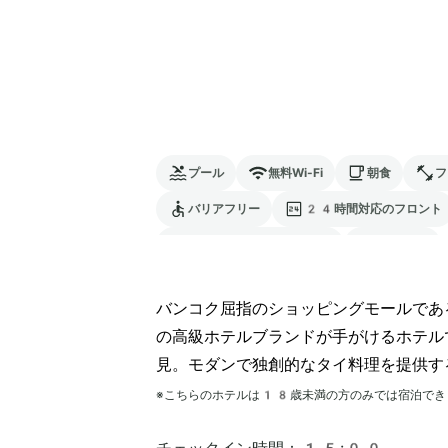
プール
無料Wi-Fi
朝食
フ
バリアフリー
24時間対応のフロント
電気自動車の充電スタンド
ペットOK
バンコク屈指のショッピングモールであ
の高級ホテルブランドが手がけるホテル
見。モダンで独創的なタイ料理を提供す
※こちらのホテルは
18
歳未満の方のみでは宿泊でき