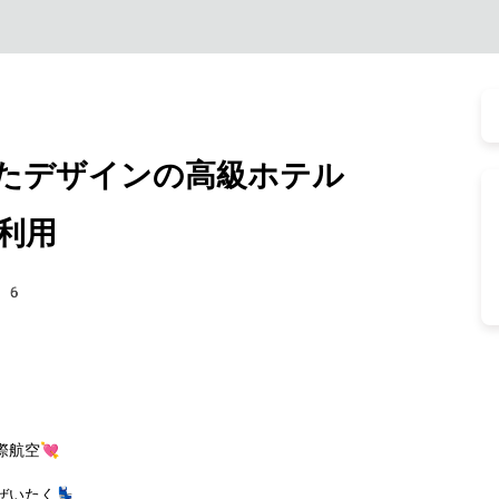
たデザインの高級ホテル
利用
06
航空💘
いたく💺