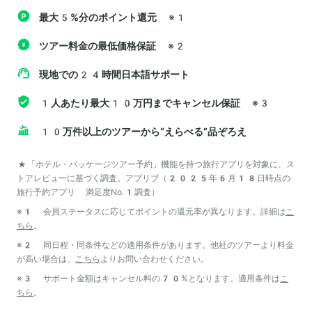
最大5%分のポイント還元
※1
ツアー料金の最低価格保証
※2
現地での24時間日本語サポート
1人あたり最大10万円までキャンセル保証
※3
10万件以上のツアーから“えらべる”品ぞろえ
*「ホテル・パッケージツアー予約」機能を持つ旅行アプリを対象に、ス
トアレビューに基づく調査。アプリブ（2025年6月18日時点の
旅行予約アプリ 満足度No.1調査）
※1 会員ステータスに応じてポイントの還元率が異なります。詳細は
こ
ちら
。
※2 同日程・同条件などの適用条件があります。他社のツアーより料金
が高い場合は、
こちら
よりお問い合わせください。
※3 サポート金額はキャンセル料の70%となります。適用条件は
こ
ちら
。