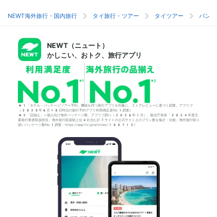
NEWT海外旅行・国内旅行
タイ旅行・ツアー
タイツアー
バンコ
NEWT（ニュート）
かしこい、おトク、旅行アプリ
*1「ホテル・パッケージツアー予約」機能を持つ旅行アプリを対象に、ストアレビューに基づく調査。アプリブ
（2025年6月18日時点の旅行予約アプリ利用満足度No.1調査）
*2「品揃え」＝個人向け海外パッケージ数。アプリブ調べ（2026年1月）。観光庁発表「2024年度主
要旅行業者取扱状況」海外旅行取扱額上位4社含む計7サイトの公式サイト上のプラン数を集計・比較。海外旅行取り
扱いパッケージ数No.1調査：https://app-liv.jp/articles/155712/