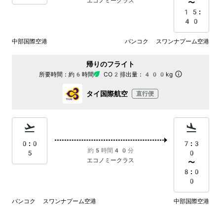
エコノミークラス
〜
15:
40
中部国際空港
バンコク スワンナプーム空港
帰りのフライト
所要時間：
約6時間
CO2排出量：
400kg
タイ国際航空
直行便
0:0
7:3
約5時間40分
5
0
エコノミークラス
〜
8:0
0
バンコク スワンナプーム空港
中部国際空港