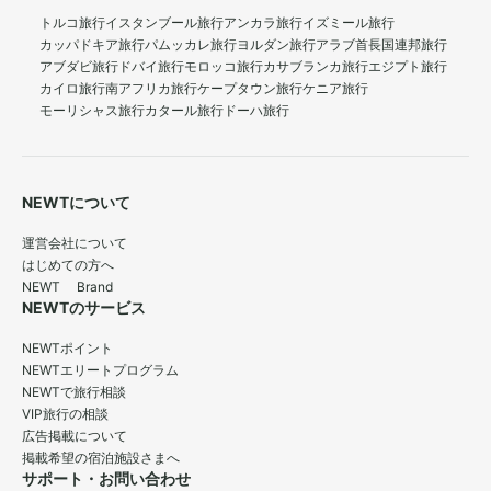
トルコ旅行
イスタンブール旅行
アンカラ旅行
イズミール旅行
カッパドキア旅行
パムッカレ旅行
ヨルダン旅行
アラブ首長国連邦旅行
アブダビ旅行
ドバイ旅行
モロッコ旅行
カサブランカ旅行
エジプト旅行
カイロ旅行
南アフリカ旅行
ケープタウン旅行
ケニア旅行
モーリシャス旅行
カタール旅行
ドーハ旅行
NEWTについて
運営会社について
はじめての方へ
NEWT Brand
NEWTのサービス
NEWTポイント
NEWTエリートプログラム
NEWTで旅行相談
VIP旅行の相談
広告掲載について
掲載希望の宿泊施設さまへ
サポート・お問い合わせ