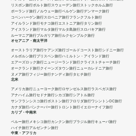
リスボン旅行
ポルト旅行
スウェーデン旅行
ストックホルム旅行
ポーランド旅行
ノルウェー旅行
ベルゲン旅行
デンマーク旅行
コペンハーゲン旅行
スロベニア旅行
フランクフルト旅行
アイルランド旅行
モナコ旅行
エストニア旅行
タリン旅行
アイスランド旅行
マルタ旅行
マルタ島旅行
スロバキア旅行
ルーマニア旅行
ブルガリア旅行
ルクセンブルク旅行
オセアニア・南太平洋
オーストラリア旅行
ケアンズ旅行
ゴールドコースト旅行
シドニー旅行
メルボルン旅行
ブリスベン旅行
ハミルトン・アイランド旅行
エアーズロック旅行
ニュージーランド旅行
クライストチャーチ旅行
オークランド旅行
クイーンズタウン旅行
ニューカレドニア旅行
ヌメア旅行
フィジー旅行
ナンディ旅行
タヒチ旅行
北米
アメリカ旅行
ニューヨーク旅行
ロサンゼルス旅行
ラスベガス旅行
アナハイム旅行
セドナ旅行
シカゴ旅行
シアトル旅行
サンフランシスコ旅行
ボストン旅行
フロリダ旅行
ワシントンDC旅行
カナダ旅行
バンクーバー旅行
トロント旅行
イエローナイフ旅行
カリブ・中南米
ペルー旅行
メキシコ旅行
カンクン旅行
ブラジル旅行
キューバ旅行
ハイチ旅行
アルゼンチン旅行
中東・アフリカ