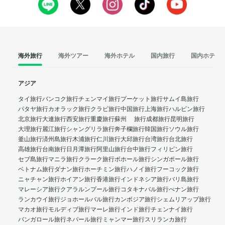
海外旅行
海外ツアー
海外ホテル
国内旅行
国内ホテル
アジア
タイ旅行
バンコク旅行
チェンマイ旅行
プーケット旅行
サムイ島旅行
パタヤ旅行
カオラック旅行
クラビ旅行
中国旅行
上海旅行
ハルビン旅行
北京旅行
大連旅行
西安旅行
重慶旅行
蘇州 旅行
成都旅行
昆明旅行
大理旅行
麗江旅行
シャングリラ旅行
奔子欄旅行
韓国旅行
ソウル旅行
釜山旅行
済州島旅行
木浦旅行
仁川旅行
大邱旅行
台湾旅行
台北旅行
高雄旅行
台南旅行
日月潭旅行
阿里山旅行
台中旅行
フィリピン旅行
セブ島旅行
マニラ旅行
クラーク旅行
ボホール旅行
シンガポール旅行
ベトナム旅行
ダナン旅行
ホーチミン旅行
ハノイ旅行
フーコック旅行
ニャチャン旅行
ホイアン旅行
香港旅行
インドネシア旅行
バリ島旅行
マレーシア旅行
クアラルンプール旅行
コタキナバル旅行
ぺナン旅行
ランカウイ旅行
ジョホールバル旅行
カンボジア旅行
シェムリアップ旅行
マカオ旅行
モルディブ旅行
マーレ旅行
インド旅行
チェンナイ旅行
バンガロール旅行
ネパール旅行
ミャンマー旅行
スリランカ旅行