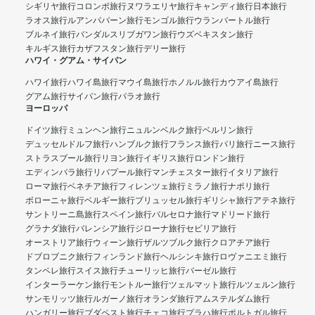
シギリヤ旅行
コロンボ旅行
ヌワラエリヤ旅行
キャンディ旅行
日本旅行
ラオス旅行
ルアンパバーン旅行
モンゴル旅行
ウランバートル旅行
ブルネイ旅行
バンダルスリブガワン旅行
ウズベキスタン旅行
キルギス旅行
カザフスタン旅行
デリー旅行
ハワイ・グアム・サイパン
ハワイ旅行
ハワイ島旅行
マウイ島旅行
ホノルル旅行
カウアイ島旅行
グアム旅行
サイパン旅行
パラオ旅行
ヨーロッパ
ドイツ旅行
ミュンヘン旅行
ニュルンベルク旅行
ベルリン旅行
デュッセルドルフ旅行
ハンブルク旅行
フランス旅行
パリ旅行
ニース旅行
ストラスブール旅行
リヨン旅行
イギリス旅行
ロンドン旅行
エディンバラ旅行
リバプール旅行
マンチェスター旅行
イタリア旅行
ローマ旅行
ベネチア旅行
フィレンツェ旅行
ミラノ旅行
ナポリ旅行
ボローニャ旅行
ベルギー旅行
ブリュッセル旅行
ギリシャ旅行
アテネ旅行
サントリーニ島旅行
スペイン旅行
バルセロナ旅行
マドリード旅行
グラナダ旅行
バレンシア旅行
ジローナ旅行
セビリア旅行
オーストリア旅行
ウィーン旅行
ザルツブルク旅行
クロアチア旅行
ドブロブニク旅行
フィンランド旅行
ヘルシンキ旅行
ロヴァニエミ旅行
タンペレ旅行
スイス旅行
チューリッヒ旅行
バーゼル旅行
インターラーケン旅行
モントルー旅行
ツェルマット旅行
ルツェルン旅行
サンモリッツ旅行
ルガーノ旅行
オランダ旅行
アムステルダム旅行
ハンガリー旅行
ブダペスト旅行
チェコ旅行
プラハ旅行
ポルトガル旅行