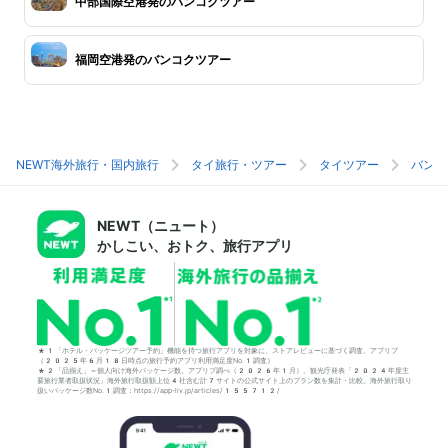
中部国際空港発のバンコクツアー
福岡空港発のバンコクツアー
NEWT海外旅行・国内旅行
タイ旅行・ツアー
タイツアー
バンコ
NEWT（ニュート）
かしこい、おトク、旅行アプリ
*1「ホテル・パッケージツアー予約」機能を持つ旅行アプリを対象に、ストアレビューに基づく調査。アプリブ
（2025年6月18日時点の旅行予約アプリ利用満足度No.1調査）
*2「品揃え」＝個人向け海外パッケージ数。アプリブ調べ（2026年1月）。観光庁発表「2024年度主
要旅行業者取扱状況」海外旅行取扱額上位4社含む計7サイトの公式サイト上のプラン数を集計・比較。海外旅行取り
扱いパッケージ数No.1調査：https://app-liv.jp/articles/155712/