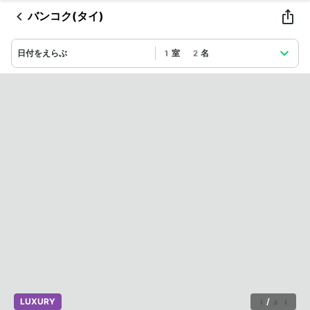
バンコク(タイ)
日付をえらぶ
1室 2名
LUXURY
1
/
31