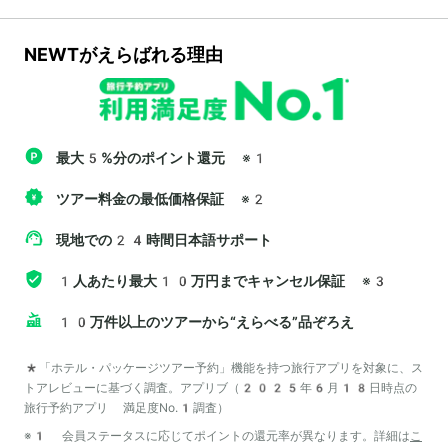
NEWTがえらばれる理由
最大5%分のポイント還元
※1
ツアー料金の最低価格保証
※2
現地での24時間日本語サポート
1人あたり最大10万円までキャンセル保証
※3
10万件以上のツアーから“えらべる”品ぞろえ
*「ホテル・パッケージツアー予約」機能を持つ旅行アプリを対象に、ス
トアレビューに基づく調査。アプリブ（2025年6月18日時点の
旅行予約アプリ 満足度No.1調査）
※1 会員ステータスに応じてポイントの還元率が異なります。詳細は
こ