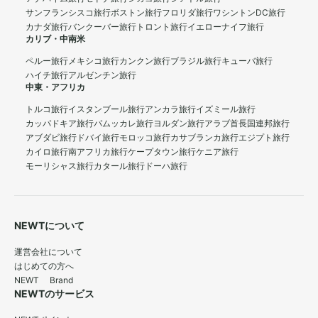
サンフランシスコ旅行
ボストン旅行
フロリダ旅行
ワシントンDC旅行
カナダ旅行
バンクーバー旅行
トロント旅行
イエローナイフ旅行
カリブ・中南米
ペルー旅行
メキシコ旅行
カンクン旅行
ブラジル旅行
キューバ旅行
ハイチ旅行
アルゼンチン旅行
中東・アフリカ
トルコ旅行
イスタンブール旅行
アンカラ旅行
イズミール旅行
カッパドキア旅行
パムッカレ旅行
ヨルダン旅行
アラブ首長国連邦旅行
アブダビ旅行
ドバイ旅行
モロッコ旅行
カサブランカ旅行
エジプト旅行
カイロ旅行
南アフリカ旅行
ケープタウン旅行
ケニア旅行
モーリシャス旅行
カタール旅行
ドーハ旅行
NEWTについて
運営会社について
はじめての方へ
NEWT Brand
NEWTのサービス