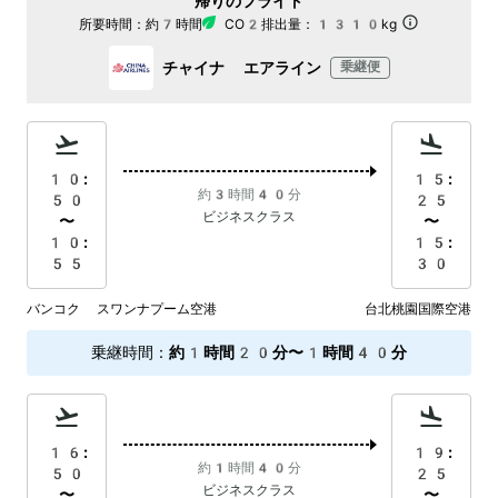
帰りのフライト
所要時間：
約7時間
CO2排出量：
1310kg
チャイナ エアライン
乗継便
10:
15:
約3時間40分
50
25
ビジネスクラス
〜
〜
10:
15:
55
30
バンコク スワンナプーム空港
台北桃園国際空港
乗継時間
：
約1時間20分〜1時間40分
16:
19:
約1時間40分
50
25
ビジネスクラス
〜
〜