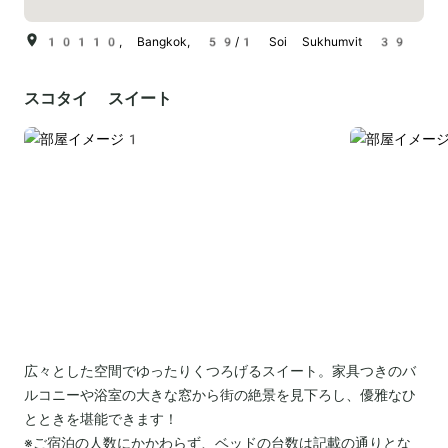
10110, Bangkok, 59/1 Soi Sukhumvit 39
スコタイ スイート
広々とした空間でゆったりくつろげるスイート。家具つきのバ
ルコニーや浴室の大きな窓から街の絶景を見下ろし、優雅なひ
とときを堪能できます！
※ご宿泊の人数にかかわらず、ベッドの台数は記載の通りとな