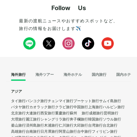
Follow Us
最新の渡航ニュースやおすすめスポットなど、
旅行の情報をお届けします✈️
海外旅行
海外ツアー
海外ホテル
国内旅行
国内ホテル
アジア
タイ旅行
バンコク旅行
チェンマイ旅行
プーケット旅行
サムイ島旅行
パタヤ旅行
カオラック旅行
クラビ旅行
中国旅行
上海旅行
ハルビン旅行
北京旅行
大連旅行
西安旅行
重慶旅行
蘇州 旅行
成都旅行
昆明旅行
大理旅行
麗江旅行
シャングリラ旅行
奔子欄旅行
韓国旅行
ソウル旅行
釜山旅行
済州島旅行
木浦旅行
仁川旅行
大邱旅行
台湾旅行
台北旅行
高雄旅行
台南旅行
日月潭旅行
阿里山旅行
台中旅行
フィリピン旅行