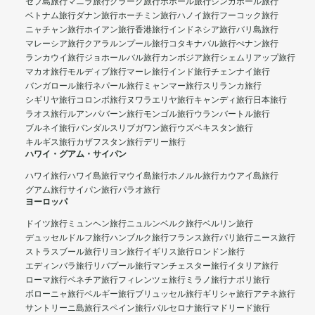
セブ島旅行
マニラ旅行
クラーク旅行
ボホール旅行
シンガポール旅行
ベトナム旅行
ダナン旅行
ホーチミン旅行
ハノイ旅行
フーコック旅行
ニャチャン旅行
ホイアン旅行
香港旅行
インドネシア旅行
バリ島旅行
マレーシア旅行
クアラルンプール旅行
コタキナバル旅行
ぺナン旅行
ランカウイ旅行
ジョホールバル旅行
カンボジア旅行
シェムリアップ旅行
マカオ旅行
モルディブ旅行
マーレ旅行
インド旅行
チェンナイ旅行
バンガロール旅行
ネパール旅行
ミャンマー旅行
スリランカ旅行
シギリヤ旅行
コロンボ旅行
ヌワラエリヤ旅行
キャンディ旅行
日本旅行
ラオス旅行
ルアンパバーン旅行
モンゴル旅行
ウランバートル旅行
ブルネイ旅行
バンダルスリブガワン旅行
ウズベキスタン旅行
キルギス旅行
カザフスタン旅行
デリー旅行
ハワイ・グアム・サイパン
ハワイ旅行
ハワイ島旅行
マウイ島旅行
ホノルル旅行
カウアイ島旅行
グアム旅行
サイパン旅行
パラオ旅行
ヨーロッパ
ドイツ旅行
ミュンヘン旅行
ニュルンベルク旅行
ベルリン旅行
デュッセルドルフ旅行
ハンブルク旅行
フランス旅行
パリ旅行
ニース旅行
ストラスブール旅行
リヨン旅行
イギリス旅行
ロンドン旅行
エディンバラ旅行
リバプール旅行
マンチェスター旅行
イタリア旅行
ローマ旅行
ベネチア旅行
フィレンツェ旅行
ミラノ旅行
ナポリ旅行
ボローニャ旅行
ベルギー旅行
ブリュッセル旅行
ギリシャ旅行
アテネ旅行
サントリーニ島旅行
スペイン旅行
バルセロナ旅行
マドリード旅行