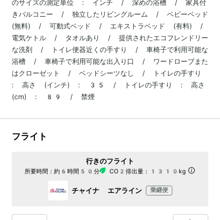
のサイズの測定単位 : インチ / 深めの浴槽 / 家具付
きバルコニー / 独立したリビングルーム / ベビーベッド
(無料) / 可動式ベッド / エキストラベッド (有料) /
電気ケトル / タオルあり / 提供されたエコフレンドリー
な洗剤 / トイレ便器近くの手すり / 車椅子で利用可能な
浴槽 / 車椅子で利用可能な出入り口 / ワードローブまた
はクローゼット / ベッドシーツなし / トイレの手すり
: 高さ (インチ) : 35 / トイレの手すり : 高さ
(cm) : 89 / 禁煙
フライト
行きのフライト
所要時間：
約6時間50分
CO2排出量：
1310kg
チャイナ エアライン
乗継便