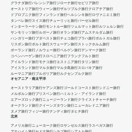
グラナダ旅行
バレンシア旅行
ジローナ旅行
セビリア旅行
オーストリア旅行
ウィーン旅行
ザルツブルク旅行
クロアチア旅行
ドブロブニク旅行
フィンランド旅行
ヘルシンキ旅行
ロヴァニエミ旅行
タンペレ旅行
スイス旅行
チューリッヒ旅行
バーゼル旅行
インターラーケン旅行
モントルー旅行
ツェルマット旅行
ルツェルン旅行
サンモリッツ旅行
ルガーノ旅行
オランダ旅行
アムステルダム旅行
ハンガリー旅行
ブダペスト旅行
チェコ旅行
プラハ旅行
ポルトガル旅行
リスボン旅行
ポルト旅行
スウェーデン旅行
ストックホルム旅行
ポーランド旅行
ノルウェー旅行
ベルゲン旅行
デンマーク旅行
コペンハーゲン旅行
スロベニア旅行
フランクフルト旅行
アイルランド旅行
モナコ旅行
エストニア旅行
タリン旅行
アイスランド旅行
マルタ旅行
マルタ島旅行
スロバキア旅行
ルーマニア旅行
ブルガリア旅行
ルクセンブルク旅行
オセアニア・南太平洋
オーストラリア旅行
ケアンズ旅行
ゴールドコースト旅行
シドニー旅行
メルボルン旅行
ブリスベン旅行
ハミルトン・アイランド旅行
エアーズロック旅行
ニュージーランド旅行
クライストチャーチ旅行
オークランド旅行
クイーンズタウン旅行
ニューカレドニア旅行
ヌメア旅行
フィジー旅行
ナンディ旅行
タヒチ旅行
北米
アメリカ旅行
ニューヨーク旅行
ロサンゼルス旅行
ラスベガス旅行
アナハイム旅行
セドナ旅行
シカゴ旅行
シアトル旅行