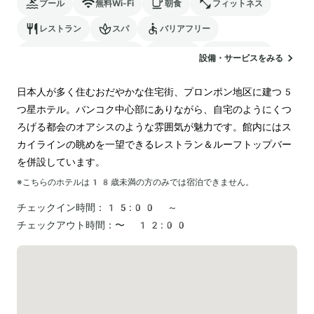
プール
無料Wi-Fi
朝食
フィットネス
レストラン
スパ
バリアフリー
24時間対応のフロント
駐車場
ランドリー
設備・サービスをみる
日本人が多く住むおだやかな住宅街、プロンポン地区に建つ5
つ星ホテル。バンコク中心部にありながら、自宅のようにくつ
ろげる都会のオアシスのような雰囲気が魅力です。館内にはス
カイラインの眺めを一望できるレストラン＆ルーフトップバー
を併設しています。
※こちらのホテルは
18
歳未満の方のみでは宿泊できません。
チェックイン時間：
15:00 ～
チェックアウト時間：
〜 12:00