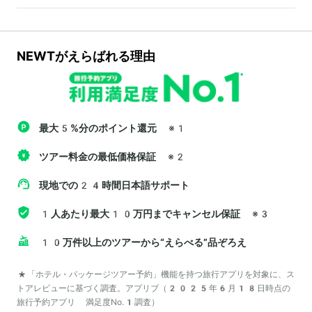
NEWTがえらばれる理由
最大5%分のポイント還元
※1
ツアー料金の最低価格保証
※2
現地での24時間日本語サポート
1人あたり最大10万円までキャンセル保証
※3
10万件以上のツアーから“えらべる”品ぞろえ
*「ホテル・パッケージツアー予約」機能を持つ旅行アプリを対象に、ス
トアレビューに基づく調査。アプリブ（2025年6月18日時点の
旅行予約アプリ 満足度No.1調査）