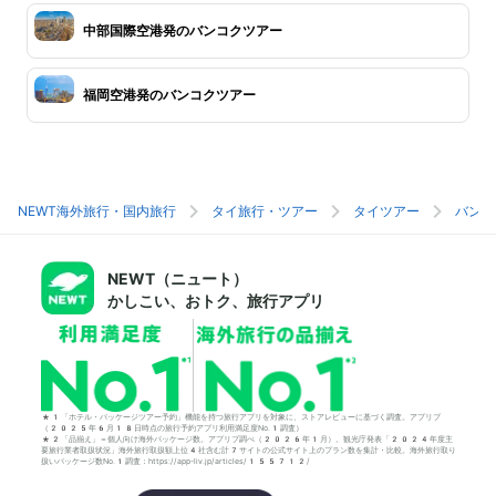
中部国際空港発のバンコクツアー
福岡空港発のバンコクツアー
NEWT海外旅行・国内旅行
タイ旅行・ツアー
タイツアー
バンコ
NEWT（ニュート）
かしこい、おトク、旅行アプリ
*1「ホテル・パッケージツアー予約」機能を持つ旅行アプリを対象に、ストアレビューに基づく調査。アプリブ
（2025年6月18日時点の旅行予約アプリ利用満足度No.1調査）
*2「品揃え」＝個人向け海外パッケージ数。アプリブ調べ（2026年1月）。観光庁発表「2024年度主
要旅行業者取扱状況」海外旅行取扱額上位4社含む計7サイトの公式サイト上のプラン数を集計・比較。海外旅行取り
扱いパッケージ数No.1調査：https://app-liv.jp/articles/155712/