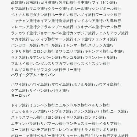
高雄旅行
台南旅行
日月潭旅行
阿里山旅行
台中旅行
フィリピン旅行
セブ島旅行
マニラ旅行
クラーク旅行
ボホール旅行
シンガポール旅行
ベトナム旅行
ダナン旅行
ホーチミン旅行
ハノイ旅行
フーコック旅行
ニャチャン旅行
ホイアン旅行
香港旅行
インドネシア旅行
バリ島旅行
マレーシア旅行
クアラルンプール旅行
コタキナバル旅行
ぺナン旅行
ランカウイ旅行
ジョホールバル旅行
カンボジア旅行
シェムリアップ旅行
マカオ旅行
モルディブ旅行
マーレ旅行
インド旅行
チェンナイ旅行
バンガロール旅行
ネパール旅行
ミャンマー旅行
スリランカ旅行
シギリヤ旅行
コロンボ旅行
ヌワラエリヤ旅行
キャンディ旅行
日本旅行
ラオス旅行
ルアンパバーン旅行
モンゴル旅行
ウランバートル旅行
ブルネイ旅行
バンダルスリブガワン旅行
ウズベキスタン旅行
キルギス旅行
カザフスタン旅行
デリー旅行
ハワイ・グアム・サイパン
ハワイ旅行
ハワイ島旅行
マウイ島旅行
ホノルル旅行
カウアイ島旅行
グアム旅行
サイパン旅行
パラオ旅行
ヨーロッパ
ドイツ旅行
ミュンヘン旅行
ニュルンベルク旅行
ベルリン旅行
デュッセルドルフ旅行
ハンブルク旅行
フランス旅行
パリ旅行
ニース旅行
ストラスブール旅行
リヨン旅行
イギリス旅行
ロンドン旅行
エディンバラ旅行
リバプール旅行
マンチェスター旅行
イタリア旅行
ローマ旅行
ベネチア旅行
フィレンツェ旅行
ミラノ旅行
ナポリ旅行
ボローニャ旅行
ベルギー旅行
ブリュッセル旅行
ギリシャ旅行
アテネ旅行