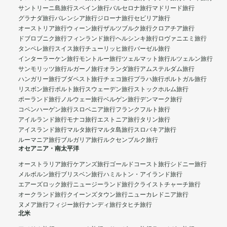
サントリーニ島旅行
スペイン旅行
バルセロナ旅行
マドリード旅行
グラナダ旅行
バレンシア旅行
ジローナ旅行
セビリア旅行
オーストリア旅行
ウィーン旅行
ザルツブルク旅行
クロアチア旅行
ドブロブニク旅行
フィンランド旅行
ヘルシンキ旅行
ロヴァニエミ旅行
タンペレ旅行
スイス旅行
チューリッヒ旅行
バーゼル旅行
インターラーケン旅行
モントルー旅行
ツェルマット旅行
ルツェルン旅行
サンモリッツ旅行
ルガーノ旅行
オランダ旅行
アムステルダム旅行
ハンガリー旅行
ブダペスト旅行
チェコ旅行
プラハ旅行
ポルトガル旅行
リスボン旅行
ポルト旅行
スウェーデン旅行
ストックホルム旅行
ポーランド旅行
ノルウェー旅行
ベルゲン旅行
デンマーク旅行
コペンハーゲン旅行
スロベニア旅行
フランクフルト旅行
アイルランド旅行
モナコ旅行
エストニア旅行
タリン旅行
アイスランド旅行
マルタ旅行
マルタ島旅行
スロバキア旅行
ルーマニア旅行
ブルガリア旅行
ルクセンブルク旅行
オセアニア・南太平洋
オーストラリア旅行
ケアンズ旅行
ゴールドコースト旅行
シドニー旅行
メルボルン旅行
ブリスベン旅行
ハミルトン・アイランド旅行
エアーズロック旅行
ニュージーランド旅行
クライストチャーチ旅行
オークランド旅行
クイーンズタウン旅行
ニューカレドニア旅行
ヌメア旅行
フィジー旅行
ナンディ旅行
タヒチ旅行
北米