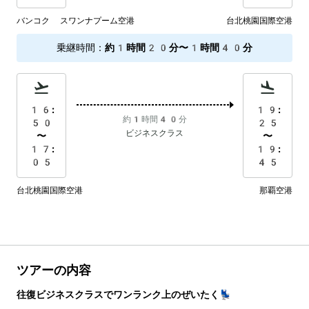
バンコク スワンナプーム空港
台北桃園国際空港
乗継時間
：
約1時間20分〜1時間40分
16:
19:
約1時間40分
50
25
ビジネスクラス
〜
〜
17:
19:
05
45
台北桃園国際空港
那覇空港
ツアーの内容
往復ビジネスクラスでワンランク上のぜいたく💺