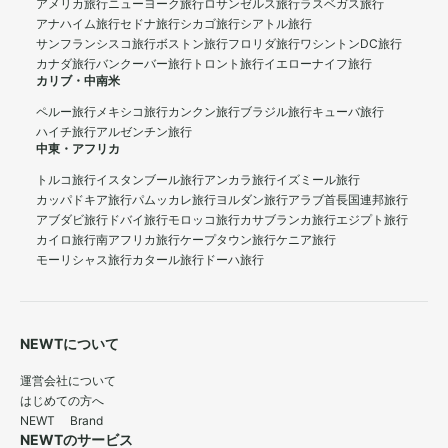
アメリカ旅行
ニューヨーク旅行
ロサンゼルス旅行
ラスベガス旅行
アナハイム旅行
セドナ旅行
シカゴ旅行
シアトル旅行
サンフランシスコ旅行
ボストン旅行
フロリダ旅行
ワシントンDC旅行
カナダ旅行
バンクーバー旅行
トロント旅行
イエローナイフ旅行
カリブ・中南米
ペルー旅行
メキシコ旅行
カンクン旅行
ブラジル旅行
キューバ旅行
ハイチ旅行
アルゼンチン旅行
中東・アフリカ
トルコ旅行
イスタンブール旅行
アンカラ旅行
イズミール旅行
カッパドキア旅行
パムッカレ旅行
ヨルダン旅行
アラブ首長国連邦旅行
アブダビ旅行
ドバイ旅行
モロッコ旅行
カサブランカ旅行
エジプト旅行
カイロ旅行
南アフリカ旅行
ケープタウン旅行
ケニア旅行
モーリシャス旅行
カタール旅行
ドーハ旅行
NEWTについて
運営会社について
はじめての方へ
NEWT Brand
NEWTのサービス