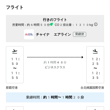
フライト
行きのフライト
所要時間：
約6時間50分
CO2排出量：
1310kg
チャイナ エアライン
乗継便
11:
12:
約1時間40分
50
25
ビジネスクラス
〜
〜
11:
12:
55
35
那覇空港
台北桃園国際空港
乗継時間
：
約1時間〜1時間20分