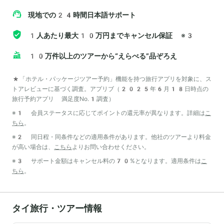
現地での24時間日本語サポート
1人あたり最大10万円までキャンセル保証
※3
10万件以上のツアーから“えらべる”品ぞろえ
*「ホテル・パッケージツアー予約」機能を持つ旅行アプリを対象に、ス
トアレビューに基づく調査。アプリブ（2025年6月18日時点の
旅行予約アプリ 満足度No.1調査）
※1 会員ステータスに応じてポイントの還元率が異なります。詳細は
こ
ちら
。
※2 同日程・同条件などの適用条件があります。他社のツアーより料金
が高い場合は、
こちら
よりお問い合わせください。
※3 サポート金額はキャンセル料の70%となります。適用条件は
こ
ちら
。
タイ旅行・ツアー情報