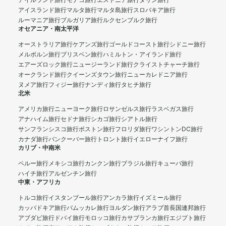
アイルランド旅行
モナコ旅行
エストニア旅行
タリン旅行
アイスランド旅行
マルタ旅行
マルタ島旅行
スロバキア旅行
ルーマニア旅行
ブルガリア旅行
ルクセンブルク旅行
オセアニア・南太平洋
オーストラリア旅行
ケアンズ旅行
ゴールドコースト旅行
シドニー旅行
メルボルン旅行
ブリスベン旅行
ハミルトン・アイランド旅行
エアーズロック旅行
ニュージーランド旅行
クライストチャーチ旅行
オークランド旅行
クイーンズタウン旅行
ニューカレドニア旅行
ヌメア旅行
フィジー旅行
ナンディ旅行
タヒチ旅行
北米
アメリカ旅行
ニューヨーク旅行
ロサンゼルス旅行
ラスベガス旅行
アナハイム旅行
セドナ旅行
シカゴ旅行
シアトル旅行
サンフランシスコ旅行
ボストン旅行
フロリダ旅行
ワシントンDC旅行
カナダ旅行
バンクーバー旅行
トロント旅行
イエローナイフ旅行
カリブ・中南米
ペルー旅行
メキシコ旅行
カンクン旅行
ブラジル旅行
キューバ旅行
ハイチ旅行
アルゼンチン旅行
中東・アフリカ
トルコ旅行
イスタンブール旅行
アンカラ旅行
イズミール旅行
カッパドキア旅行
パムッカレ旅行
ヨルダン旅行
アラブ首長国連邦旅行
アブダビ旅行
ドバイ旅行
モロッコ旅行
カサブランカ旅行
エジプト旅行