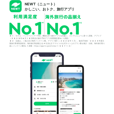
NEWT（ニュート）
かしこい、おトク、旅行アプリ
*1「ホテル・パッケージツアー予約」機能を持つ旅行アプリを対象に、ストアレビューに基づく調査。アプリブ
（2025年6月18日時点の旅行予約アプリ利用満足度No.1調査）
*2「品揃え」＝個人向け海外パッケージ数。アプリブ調べ（2026年1月）。観光庁発表「2024年度主
要旅行業者取扱状況」海外旅行取扱額上位4社含む計7サイトの公式サイト上のプラン数を集計・比較。海外旅行取り
扱いパッケージ数No.1調査：https://app-liv.jp/articles/155712/