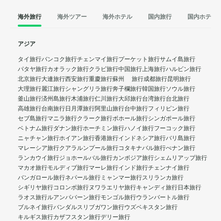
海外旅行
海外ツアー
海外ホテル
国内旅行
国内ホテル
アジア
タイ旅行
バンコク旅行
チェンマイ旅行
プーケット旅行
サムイ島旅行
パタヤ旅行
カオラック旅行
クラビ旅行
中国旅行
上海旅行
ハルビン旅行
北京旅行
大連旅行
西安旅行
重慶旅行
蘇州 旅行
成都旅行
昆明旅行
大理旅行
麗江旅行
シャングリラ旅行
奔子欄旅行
韓国旅行
ソウル旅行
釜山旅行
済州島旅行
木浦旅行
仁川旅行
大邱旅行
台湾旅行
台北旅行
高雄旅行
台南旅行
日月潭旅行
阿里山旅行
台中旅行
フィリピン旅行
セブ島旅行
マニラ旅行
クラーク旅行
ボホール旅行
シンガポール旅行
ベトナム旅行
ダナン旅行
ホーチミン旅行
ハノイ旅行
フーコック旅行
ニャチャン旅行
ホイアン旅行
香港旅行
インドネシア旅行
バリ島旅行
マレーシア旅行
クアラルンプール旅行
コタキナバル旅行
ぺナン旅行
ランカウイ旅行
ジョホールバル旅行
カンボジア旅行
シェムリアップ旅行
マカオ旅行
モルディブ旅行
マーレ旅行
インド旅行
チェンナイ旅行
バンガロール旅行
ネパール旅行
ミャンマー旅行
スリランカ旅行
シギリヤ旅行
コロンボ旅行
ヌワラエリヤ旅行
キャンディ旅行
日本旅行
ラオス旅行
ルアンパバーン旅行
モンゴル旅行
ウランバートル旅行
ブルネイ旅行
バンダルスリブガワン旅行
ウズベキスタン旅行
キルギス旅行
カザフスタン旅行
デリー旅行