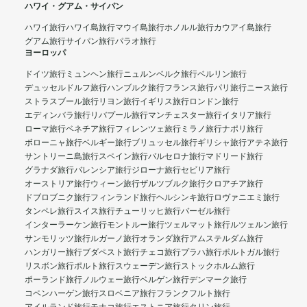
ハワイ・グアム・サイパン
ハワイ旅行
ハワイ島旅行
マウイ島旅行
ホノルル旅行
カウアイ島旅行
グアム旅行
サイパン旅行
パラオ旅行
ヨーロッパ
ドイツ旅行
ミュンヘン旅行
ニュルンベルク旅行
ベルリン旅行
デュッセルドルフ旅行
ハンブルク旅行
フランス旅行
パリ旅行
ニース旅行
ストラスブール旅行
リヨン旅行
イギリス旅行
ロンドン旅行
エディンバラ旅行
リバプール旅行
マンチェスター旅行
イタリア旅行
ローマ旅行
ベネチア旅行
フィレンツェ旅行
ミラノ旅行
ナポリ旅行
ボローニャ旅行
ベルギー旅行
ブリュッセル旅行
ギリシャ旅行
アテネ旅行
サントリーニ島旅行
スペイン旅行
バルセロナ旅行
マドリード旅行
グラナダ旅行
バレンシア旅行
ジローナ旅行
セビリア旅行
オーストリア旅行
ウィーン旅行
ザルツブルク旅行
クロアチア旅行
ドブロブニク旅行
フィンランド旅行
ヘルシンキ旅行
ロヴァニエミ旅行
タンペレ旅行
スイス旅行
チューリッヒ旅行
バーゼル旅行
インターラーケン旅行
モントルー旅行
ツェルマット旅行
ルツェルン旅行
サンモリッツ旅行
ルガーノ旅行
オランダ旅行
アムステルダム旅行
ハンガリー旅行
ブダペスト旅行
チェコ旅行
プラハ旅行
ポルトガル旅行
リスボン旅行
ポルト旅行
スウェーデン旅行
ストックホルム旅行
ポーランド旅行
ノルウェー旅行
ベルゲン旅行
デンマーク旅行
コペンハーゲン旅行
スロベニア旅行
フランクフルト旅行