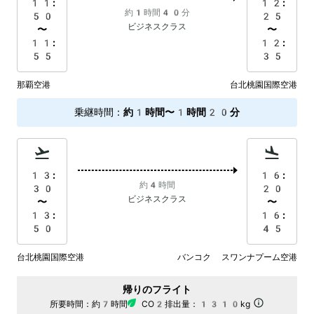
11:
12:
約1時間40分
50
25
ビジネスクラス
〜
〜
11:
12:
55
35
那覇空港
台北桃園国際空港
乗継時間
：
約1時間〜1時間20分
13:
16:
約4時間
30
20
ビジネスクラス
〜
〜
13:
16:
50
45
台北桃園国際空港
バンコク スワンナプーム空港
帰りのフライト
所要時間：
約7時間
CO2排出量：
1310kg