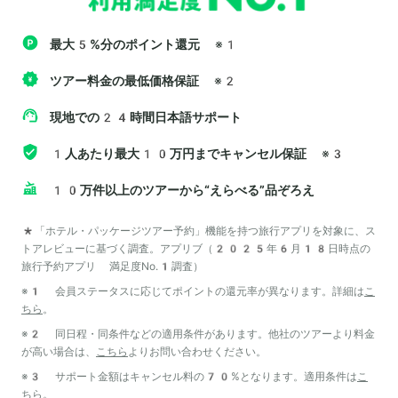
最大5%分のポイント還元
※1
ツアー料金の最低価格保証
※2
現地での24時間日本語サポート
1人あたり最大10万円までキャンセル保証
※3
10万件以上のツアーから“えらべる”品ぞろえ
*「ホテル・パッケージツアー予約」機能を持つ旅行アプリを対象に、ス
トアレビューに基づく調査。アプリブ（2025年6月18日時点の
旅行予約アプリ 満足度No.1調査）
※1 会員ステータスに応じてポイントの還元率が異なります。詳細は
こ
ちら
。
※2 同日程・同条件などの適用条件があります。他社のツアーより料金
が高い場合は、
こちら
よりお問い合わせください。
※3 サポート金額はキャンセル料の70%となります。適用条件は
こ
ちら
。