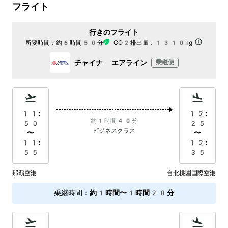
フライト
行きのフライト
所要時間：
約6時間50分
CO2排出量：
1310kg
チャイナ エアライン
乗継便
11:
12:
約1時間40分
50
25
ビジネスクラス
〜
〜
11:
12:
55
35
那覇空港
台北桃園国際空港
乗継時間
：
約1時間〜1時間20分