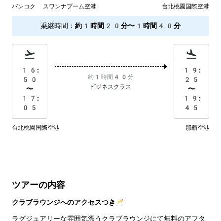
バンコク スワンナプーム空港
台北桃園国際空港
乗継時間
：
約1時間20分〜1時間40分
16:
19:
約1時間40分
50
25
ビジネスクラス
〜
〜
17:
19:
05
45
台北桃園国際空港
那覇空港
ツアーの内容
クラブラウンジへのアクセスつき🥂
ラグジュアリーな雰囲気漂うクラブラウンジにて無料のアフタ