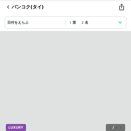
バンコク(タイ)
日付をえらぶ
1室 2名
LUXURY
1
/
47