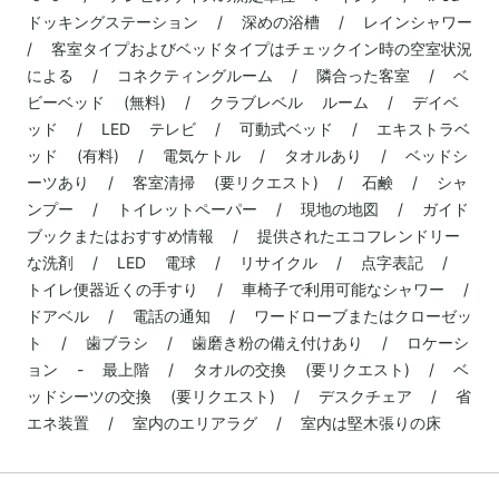
ドッキングステーション / 深めの浴槽 / レインシャワー
/ 客室タイプおよびベッドタイプはチェックイン時の空室状況
による / コネクティングルーム / 隣合った客室 / ベ
ビーベッド (無料) / クラブレベル ルーム / デイベ
ッド / LED テレビ / 可動式ベッド / エキストラベ
ッド (有料) / 電気ケトル / タオルあり / ベッドシ
ーツあり / 客室清掃 (要リクエスト) / 石鹸 / シャ
ンプー / トイレットペーパー / 現地の地図 / ガイド
ブックまたはおすすめ情報 / 提供されたエコフレンドリー
な洗剤 / LED 電球 / リサイクル / 点字表記 /
トイレ便器近くの手すり / 車椅子で利用可能なシャワー /
ドアベル / 電話の通知 / ワードローブまたはクローゼッ
ト / 歯ブラシ / 歯磨き粉の備え付けあり / ロケーシ
ョン - 最上階 / タオルの交換 (要リクエスト) / ベ
ッドシーツの交換 (要リクエスト) / デスクチェア / 省
エネ装置 / 室内のエリアラグ / 室内は堅木張りの床