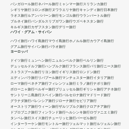
バンガロール旅行
ネパール旅行
ミャンマー旅行
スリランカ旅行
シギリヤ旅行
コロンボ旅行
ヌワラエリヤ旅行
キャンディ旅行
日本旅行
ラオス旅行
ルアンパバーン旅行
モンゴル旅行
ウランバートル旅行
ブルネイ旅行
バンダルスリブガワン旅行
ウズベキスタン旅行
キルギス旅行
カザフスタン旅行
デリー旅行
ハワイ・グアム・サイパン
ハワイ旅行
ハワイ島旅行
マウイ島旅行
ホノルル旅行
カウアイ島旅行
グアム旅行
サイパン旅行
パラオ旅行
ヨーロッパ
ドイツ旅行
ミュンヘン旅行
ニュルンベルク旅行
ベルリン旅行
デュッセルドルフ旅行
ハンブルク旅行
フランス旅行
パリ旅行
ニース旅行
ストラスブール旅行
リヨン旅行
イギリス旅行
ロンドン旅行
エディンバラ旅行
リバプール旅行
マンチェスター旅行
イタリア旅行
ローマ旅行
ベネチア旅行
フィレンツェ旅行
ミラノ旅行
ナポリ旅行
ボローニャ旅行
ベルギー旅行
ブリュッセル旅行
ギリシャ旅行
アテネ旅行
サントリーニ島旅行
スペイン旅行
バルセロナ旅行
マドリード旅行
グラナダ旅行
バレンシア旅行
ジローナ旅行
セビリア旅行
オーストリア旅行
ウィーン旅行
ザルツブルク旅行
クロアチア旅行
ドブロブニク旅行
フィンランド旅行
ヘルシンキ旅行
ロヴァニエミ旅行
タンペレ旅行
スイス旅行
チューリッヒ旅行
バーゼル旅行
インターラーケン旅行
モントルー旅行
ツェルマット旅行
ルツェルン旅行