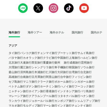
海外旅行
海外ツアー
海外ホテル
国内旅行
国内ホテル
アジア
タイ旅行
バンコク旅行
チェンマイ旅行
プーケット旅行
サムイ島旅行
パタヤ旅行
カオラック旅行
クラビ旅行
中国旅行
上海旅行
ハルビン旅行
北京旅行
大連旅行
西安旅行
重慶旅行
蘇州 旅行
成都旅行
昆明旅行
大理旅行
麗江旅行
シャングリラ旅行
奔子欄旅行
韓国旅行
ソウル旅行
釜山旅行
済州島旅行
木浦旅行
仁川旅行
大邱旅行
台湾旅行
台北旅行
高雄旅行
台南旅行
日月潭旅行
阿里山旅行
台中旅行
フィリピン旅行
セブ島旅行
マニラ旅行
クラーク旅行
ボホール旅行
シンガポール旅行
ベトナム旅行
ダナン旅行
ホーチミン旅行
ハノイ旅行
フーコック旅行
ニャチャン旅行
ホイアン旅行
香港旅行
インドネシア旅行
バリ島旅行
マレーシア旅行
クアラルンプール旅行
コタキナバル旅行
ぺナン旅行
ランカウイ旅行
ジョホールバル旅行
カンボジア旅行
シェムリアップ旅行
マカオ旅行
モルディブ旅行
マーレ旅行
インド旅行
チェンナイ旅行