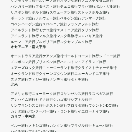
サンモリッツ旅行
ルガーノ旅行
オランダ旅行
アムステルダム旅行
ハンガリー旅行
ブダペスト旅行
チェコ旅行
プラハ旅行
ポルトガル旅行
リスボン旅行
ポルト旅行
スウェーデン旅行
ストックホルム旅行
ポーランド旅行
ノルウェー旅行
ベルゲン旅行
デンマーク旅行
コペンハーゲン旅行
スロベニア旅行
フランクフルト旅行
アイルランド旅行
モナコ旅行
エストニア旅行
タリン旅行
アイスランド旅行
マルタ旅行
マルタ島旅行
スロバキア旅行
ルーマニア旅行
ブルガリア旅行
ルクセンブルク旅行
オセアニア・南太平洋
オーストラリア旅行
ケアンズ旅行
ゴールドコースト旅行
シドニー旅行
メルボルン旅行
ブリスベン旅行
ハミルトン・アイランド旅行
エアーズロック旅行
ニュージーランド旅行
クライストチャーチ旅行
オークランド旅行
クイーンズタウン旅行
ニューカレドニア旅行
ヌメア旅行
フィジー旅行
ナンディ旅行
タヒチ旅行
北米
アメリカ旅行
ニューヨーク旅行
ロサンゼルス旅行
ラスベガス旅行
アナハイム旅行
セドナ旅行
シカゴ旅行
シアトル旅行
サンフランシスコ旅行
ボストン旅行
フロリダ旅行
ワシントンDC旅行
カナダ旅行
バンクーバー旅行
トロント旅行
イエローナイフ旅行
カリブ・中南米
ペルー旅行
メキシコ旅行
カンクン旅行
ブラジル旅行
キューバ旅行
ハイチ旅行
アルゼンチン旅行