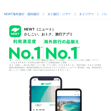
NEWT海外旅行・国内旅行
タイ旅行・ツアー
タイツアー
バンコ
NEWT（ニュート）
かしこい、おトク、旅行アプリ
*1「ホテル・パッケージツアー予約」機能を持つ旅行アプリを対象に、ストアレビューに基づく調査。アプリブ
（2025年6月18日時点の旅行予約アプリ利用満足度No.1調査）
*2「品揃え」＝個人向け海外パッケージ数。アプリブ調べ（2026年1月）。観光庁発表「2024年度主
要旅行業者取扱状況」海外旅行取扱額上位4社含む計7サイトの公式サイト上のプラン数を集計・比較。海外旅行取り
扱いパッケージ数No.1調査：https://app-liv.jp/articles/155712/