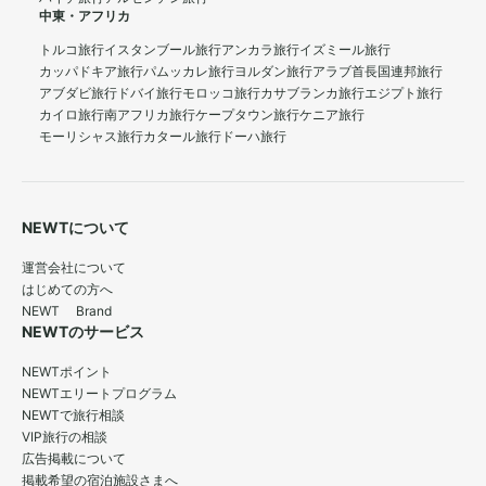
中東・アフリカ
トルコ旅行
イスタンブール旅行
アンカラ旅行
イズミール旅行
カッパドキア旅行
パムッカレ旅行
ヨルダン旅行
アラブ首長国連邦旅行
アブダビ旅行
ドバイ旅行
モロッコ旅行
カサブランカ旅行
エジプト旅行
カイロ旅行
南アフリカ旅行
ケープタウン旅行
ケニア旅行
モーリシャス旅行
カタール旅行
ドーハ旅行
NEWTについて
運営会社について
はじめての方へ
NEWT Brand
NEWTのサービス
NEWTポイント
NEWTエリートプログラム
NEWTで旅行相談
VIP旅行の相談
広告掲載について
掲載希望の宿泊施設さまへ