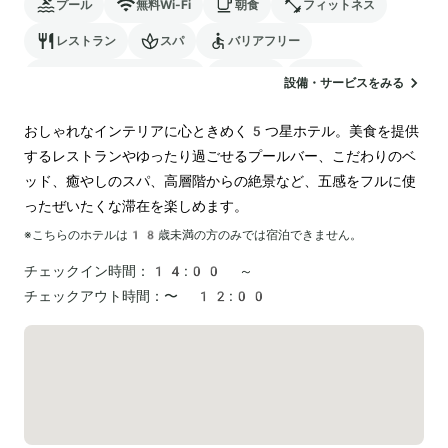
プール
無料Wi-Fi
朝食
フィットネス
レストラン
スパ
バリアフリー
24時間対応のフロント
サウナ
駐車場
設備・サービスをみる
ランドリー
空港送迎
電気自動車の充電スタンド
おしゃれなインテリアに心ときめく5つ星ホテル。美食を提供
するレストランやゆったり過ごせるプールバー、こだわりのベ
ッド、癒やしのスパ、高層階からの絶景など、五感をフルに使
ったぜいたくな滞在を楽しめます。
※こちらのホテルは
18
歳未満の方のみでは宿泊できません。
チェックイン時間：
14:00 ～
チェックアウト時間：
〜 12:00