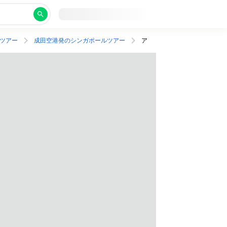
ツアー
成田空港発のシンガポールツアー
アクティブ派にうれしい駅チカ＆絶景プールつきホテルで充実旅！行きは朝発、帰りは深夜発