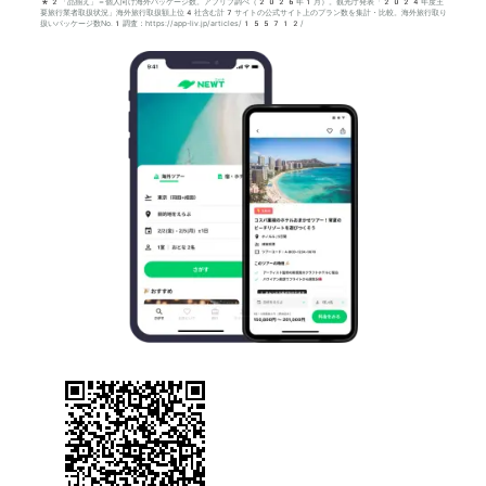
*2「品揃え」＝個人向け海外パッケージ数。アプリブ調べ（2026年1月）。観光庁発表「2024年度主
要旅行業者取扱状況」海外旅行取扱額上位4社含む計7サイトの公式サイト上のプラン数を集計・比較。海外旅行取り
扱いパッケージ数No.1調査：https://app-liv.jp/articles/155712/