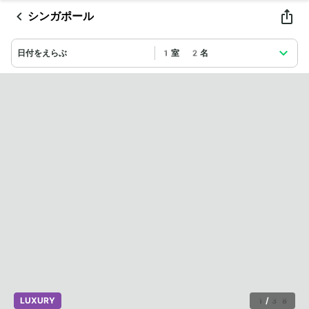
シンガポール
日付をえらぶ
1室 2名
LUXURY
1
/
38