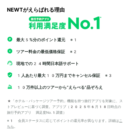
NEWTがえらばれる理由
最大5%分のポイント還元
※1
ツアー料金の最低価格保証
※2
現地での24時間日本語サポート
1人あたり最大10万円までキャンセル保証
※3
10万件以上のツアーから“えらべる”品ぞろえ
*「ホテル・パッケージツアー予約」機能を持つ旅行アプリを対象に、ス
トアレビューに基づく調査。アプリブ（2025年6月18日時点の
旅行予約アプリ 満足度No.1調査）
※1 会員ステータスに応じてポイントの還元率が異なります。詳細は
こ
ちら
。