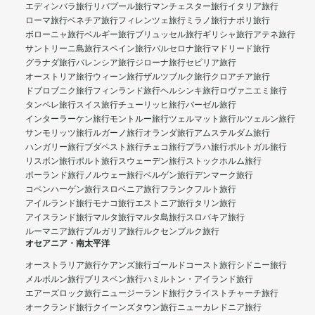
エディンバラ旅行
リバプール旅行
マンチェスター旅行
イタリア旅行
ローマ旅行
ベネチア旅行
フィレンツェ旅行
ミラノ旅行
ナポリ旅行
ボローニャ旅行
ベルギー旅行
ブリュッセル旅行
ギリシャ旅行
アテネ旅行
サントリーニ島旅行
スペイン旅行
バルセロナ旅行
マドリード旅行
グラナダ旅行
バレンシア旅行
ジローナ旅行
セビリア旅行
オーストリア旅行
ウィーン旅行
ザルツブルク旅行
クロアチア旅行
ドブロブニク旅行
フィンランド旅行
ヘルシンキ旅行
ロヴァニエミ旅行
タンペレ旅行
スイス旅行
チューリッヒ旅行
バーゼル旅行
インターラーケン旅行
モントルー旅行
ツェルマット旅行
ルツェルン旅行
サンモリッツ旅行
ルガーノ旅行
オランダ旅行
アムステルダム旅行
ハンガリー旅行
ブダペスト旅行
チェコ旅行
プラハ旅行
ポルトガル旅行
リスボン旅行
ポルト旅行
スウェーデン旅行
ストックホルム旅行
ポーランド旅行
ノルウェー旅行
ベルゲン旅行
デンマーク旅行
コペンハーゲン旅行
スロベニア旅行
フランクフルト旅行
アイルランド旅行
モナコ旅行
エストニア旅行
タリン旅行
アイスランド旅行
マルタ旅行
マルタ島旅行
スロバキア旅行
ルーマニア旅行
ブルガリア旅行
ルクセンブルク旅行
オセアニア・南太平洋
オーストラリア旅行
ケアンズ旅行
ゴールドコースト旅行
シドニー旅行
メルボルン旅行
ブリスベン旅行
ハミルトン・アイランド旅行
エアーズロック旅行
ニュージーランド旅行
クライストチャーチ旅行
オークランド旅行
クイーンズタウン旅行
ニューカレドニア旅行