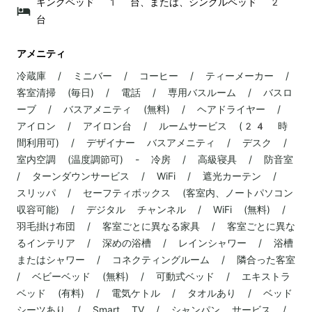
キングベッド 1 台、または、シングルベッド 2
台
アメニティ
冷蔵庫 / ミニバー / コーヒー / ティーメーカー /
客室清掃 (毎日) / 電話 / 専用バスルーム / バスロ
ーブ / バスアメニティ (無料) / ヘアドライヤー /
アイロン / アイロン台 / ルームサービス (24 時
間利用可) / デザイナー バスアメニティ / デスク /
室内空調 (温度調節可) - 冷房 / 高級寝具 / 防音室
/ ターンダウンサービス / WiFi / 遮光カーテン /
スリッパ / セーフティボックス (客室内、ノートパソコン
収容可能) / デジタル チャンネル / WiFi (無料) /
羽毛掛け布団 / 客室ごとに異なる家具 / 客室ごとに異な
るインテリア / 深めの浴槽 / レインシャワー / 浴槽
またはシャワー / コネクティングルーム / 隣合った客室
/ ベビーベッド (無料) / 可動式ベッド / エキストラ
ベッド (有料) / 電気ケトル / タオルあり / ベッド
シーツあり / Smart TV / シャンパン サービス /