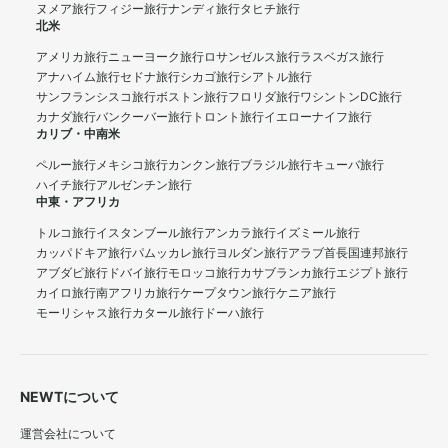
ヌメア旅行
フィジー旅行
ナンディ旅行
タヒチ旅行
北米
アメリカ旅行
ニューヨーク旅行
ロサンゼルス旅行
ラスベガス旅行
アナハイム旅行
セドナ旅行
シカゴ旅行
シアトル旅行
サンフランシスコ旅行
ボストン旅行
フロリダ旅行
ワシントンDC旅行
カナダ旅行
バンクーバー旅行
トロント旅行
イエローナイフ旅行
カリブ・中南米
ペルー旅行
メキシコ旅行
カンクン旅行
ブラジル旅行
キューバ旅行
ハイチ旅行
アルゼンチン旅行
中東・アフリカ
トルコ旅行
イスタンブール旅行
アンカラ旅行
イズミール旅行
カッパドキア旅行
パムッカレ旅行
ヨルダン旅行
アラブ首長国連邦旅行
アブダビ旅行
ドバイ旅行
モロッコ旅行
カサブランカ旅行
エジプト旅行
カイロ旅行
南アフリカ旅行
ケープタウン旅行
ケニア旅行
モーリシャス旅行
カタール旅行
ドーハ旅行
NEWTについて
運営会社について