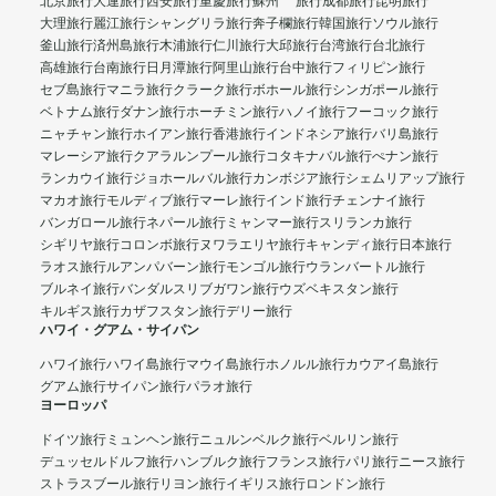
北京旅行
大連旅行
西安旅行
重慶旅行
蘇州 旅行
成都旅行
昆明旅行
大理旅行
麗江旅行
シャングリラ旅行
奔子欄旅行
韓国旅行
ソウル旅行
釜山旅行
済州島旅行
木浦旅行
仁川旅行
大邱旅行
台湾旅行
台北旅行
高雄旅行
台南旅行
日月潭旅行
阿里山旅行
台中旅行
フィリピン旅行
セブ島旅行
マニラ旅行
クラーク旅行
ボホール旅行
シンガポール旅行
ベトナム旅行
ダナン旅行
ホーチミン旅行
ハノイ旅行
フーコック旅行
ニャチャン旅行
ホイアン旅行
香港旅行
インドネシア旅行
バリ島旅行
マレーシア旅行
クアラルンプール旅行
コタキナバル旅行
ぺナン旅行
ランカウイ旅行
ジョホールバル旅行
カンボジア旅行
シェムリアップ旅行
マカオ旅行
モルディブ旅行
マーレ旅行
インド旅行
チェンナイ旅行
バンガロール旅行
ネパール旅行
ミャンマー旅行
スリランカ旅行
シギリヤ旅行
コロンボ旅行
ヌワラエリヤ旅行
キャンディ旅行
日本旅行
ラオス旅行
ルアンパバーン旅行
モンゴル旅行
ウランバートル旅行
ブルネイ旅行
バンダルスリブガワン旅行
ウズベキスタン旅行
キルギス旅行
カザフスタン旅行
デリー旅行
ハワイ・グアム・サイパン
ハワイ旅行
ハワイ島旅行
マウイ島旅行
ホノルル旅行
カウアイ島旅行
グアム旅行
サイパン旅行
パラオ旅行
ヨーロッパ
ドイツ旅行
ミュンヘン旅行
ニュルンベルク旅行
ベルリン旅行
デュッセルドルフ旅行
ハンブルク旅行
フランス旅行
パリ旅行
ニース旅行
ストラスブール旅行
リヨン旅行
イギリス旅行
ロンドン旅行