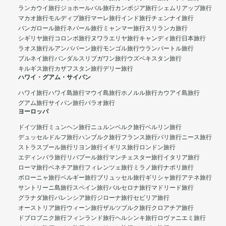
ランカウイ旅行
ジョホールバル旅行
カンボジア旅行
シェムリアップ旅行
マカオ旅行
モルディブ旅行
マーレ旅行
インド旅行
チェンナイ旅行
バンガロール旅行
ネパール旅行
ミャンマー旅行
スリランカ旅行
シギリヤ旅行
コロンボ旅行
ヌワラエリヤ旅行
キャンディ旅行
日本旅行
ラオス旅行
ルアンパバーン旅行
モンゴル旅行
ウランバートル旅行
ブルネイ旅行
バンダルスリブガワン旅行
ウズベキスタン旅行
キルギス旅行
カザフスタン旅行
デリー旅行
ハワイ・グアム・サイパン
ハワイ旅行
ハワイ島旅行
マウイ島旅行
ホノルル旅行
カウアイ島旅行
グアム旅行
サイパン旅行
パラオ旅行
ヨーロッパ
ドイツ旅行
ミュンヘン旅行
ニュルンベルク旅行
ベルリン旅行
デュッセルドルフ旅行
ハンブルク旅行
フランス旅行
パリ旅行
ニース旅行
ストラスブール旅行
リヨン旅行
イギリス旅行
ロンドン旅行
エディンバラ旅行
リバプール旅行
マンチェスター旅行
イタリア旅行
ローマ旅行
ベネチア旅行
フィレンツェ旅行
ミラノ旅行
ナポリ旅行
ボローニャ旅行
ベルギー旅行
ブリュッセル旅行
ギリシャ旅行
アテネ旅行
サントリーニ島旅行
スペイン旅行
バルセロナ旅行
マドリード旅行
グラナダ旅行
バレンシア旅行
ジローナ旅行
セビリア旅行
オーストリア旅行
ウィーン旅行
ザルツブルク旅行
クロアチア旅行
ドブロブニク旅行
フィンランド旅行
ヘルシンキ旅行
ロヴァニエミ旅行