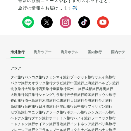
最新の渡航ニュースやおすすめスポットなど、
旅行の情報をお届けします✈️
海外旅行
海外ツアー
海外ホテル
国内旅行
国内ホテル
アジア
タイ旅行
バンコク旅行
チェンマイ旅行
プーケット旅行
サムイ島旅行
パタヤ旅行
カオラック旅行
クラビ旅行
中国旅行
上海旅行
ハルビン旅行
北京旅行
大連旅行
西安旅行
重慶旅行
蘇州 旅行
成都旅行
昆明旅行
大理旅行
麗江旅行
シャングリラ旅行
奔子欄旅行
韓国旅行
ソウル旅行
釜山旅行
済州島旅行
木浦旅行
仁川旅行
大邱旅行
台湾旅行
台北旅行
高雄旅行
台南旅行
日月潭旅行
阿里山旅行
台中旅行
フィリピン旅行
セブ島旅行
マニラ旅行
クラーク旅行
ボホール旅行
シンガポール旅行
ベトナム旅行
ダナン旅行
ホーチミン旅行
ハノイ旅行
フーコック旅行
ニャチャン旅行
ホイアン旅行
香港旅行
インドネシア旅行
バリ島旅行
マレーシア旅行
クアラルンプール旅行
コタキナバル旅行
ぺナン旅行