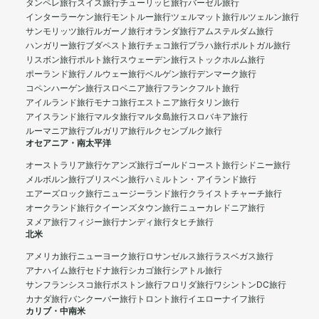
タンペレ旅行
スイス旅行
チューリッヒ旅行
バーゼル旅行
インターラーケン旅行
モントルー旅行
ツェルマット旅行
ルツェルン旅行
サンモリッツ旅行
ルガーノ旅行
オランダ旅行
アムステルダム旅行
ハンガリー旅行
ブダペスト旅行
チェコ旅行
プラハ旅行
ポルトガル旅行
リスボン旅行
ポルト旅行
スウェーデン旅行
ストックホルム旅行
ポーランド旅行
ノルウェー旅行
ベルゲン旅行
デンマーク旅行
コペンハーゲン旅行
スロベニア旅行
フランクフルト旅行
アイルランド旅行
モナコ旅行
エストニア旅行
タリン旅行
アイスランド旅行
マルタ旅行
マルタ島旅行
スロバキア旅行
ルーマニア旅行
ブルガリア旅行
ルクセンブルク旅行
オセアニア・南太平洋
オーストラリア旅行
ケアンズ旅行
ゴールドコースト旅行
シドニー旅行
メルボルン旅行
ブリスベン旅行
ハミルトン・アイランド旅行
エアーズロック旅行
ニュージーランド旅行
クライストチャーチ旅行
オークランド旅行
クイーンズタウン旅行
ニューカレドニア旅行
ヌメア旅行
フィジー旅行
ナンディ旅行
タヒチ旅行
北米
アメリカ旅行
ニューヨーク旅行
ロサンゼルス旅行
ラスベガス旅行
アナハイム旅行
セドナ旅行
シカゴ旅行
シアトル旅行
サンフランシスコ旅行
ボストン旅行
フロリダ旅行
ワシントンDC旅行
カナダ旅行
バンクーバー旅行
トロント旅行
イエローナイフ旅行
カリブ・中南米