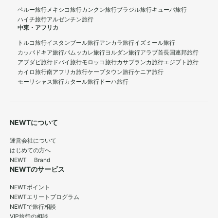
ペルー旅行
メキシコ旅行
カンクン旅行
ブラジル旅行
キューバ旅行
ハイチ旅行
アルゼンチン旅行
中東・アフリカ
トルコ旅行
イスタンブール旅行
アンカラ旅行
イズミール旅行
カッパドキア旅行
パムッカレ旅行
ヨルダン旅行
アラブ首長国連邦旅行
アブダビ旅行
ドバイ旅行
モロッコ旅行
カサブランカ旅行
エジプト旅行
カイロ旅行
南アフリカ旅行
ケープタウン旅行
ケニア旅行
モーリシャス旅行
カタール旅行
ドーハ旅行
NEWTについて
運営会社について
はじめての方へ
NEWT Brand
NEWTのサービス
NEWTポイント
NEWTエリートプログラム
NEWTで旅行相談
VIP旅行の相談