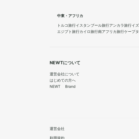
中東・アフリカ
トルコ旅行
イスタンブール旅行
アンカラ旅行
イズ
エジプト旅行
カイロ旅行
南アフリカ旅行
ケープタ
NEWTについて
運営会社について
はじめての方へ
NEWT Brand
運営会社
利用規約