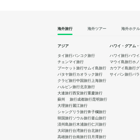
海外旅行
海外ツアー
海外ホテル
アジア
ハワイ・グアム・
タイ旅行
バンコク旅行
ハワイ旅行
ハワイ
チェンマイ旅行
マウイ島旅行
ホノ
プーケット旅行
サムイ島旅行
カウアイ島旅行
グ
パタヤ旅行
カオラック旅行
サイパン旅行
パラ
クラビ旅行
中国旅行
上海旅行
ハルビン旅行
北京旅行
大連旅行
西安旅行
重慶旅行
蘇州 旅行
成都旅行
昆明旅行
大理旅行
麗江旅行
シャングリラ旅行
奔子欄旅行
韓国旅行
ソウル旅行
釜山旅行
済州島旅行
木浦旅行
仁川旅行
大邱旅行
台湾旅行
台北旅行
高雄旅行
台南旅行
日月潭旅行