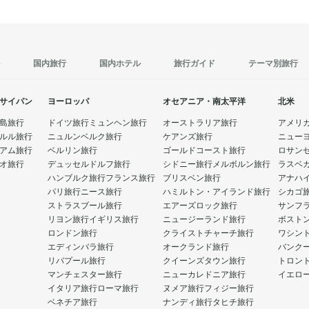
国内旅行
国内ホテル
旅行ガイド
テーマ別旅行
サイパン
ヨーロッパ
オセアニア・南太平洋
北米
島旅行
ドイツ旅行
ミュンヘン旅行
オーストラリア旅行
アメリ
ルル旅行
ニュルンベルク旅行
ケアンズ旅行
ニュー
アム旅行
ベルリン旅行
ゴールドコースト旅行
ロサン
オ旅行
デュッセルドルフ旅行
シドニー旅行
メルボルン旅行
ラスベ
ハンブルク旅行
フランス旅行
ブリスベン旅行
アナハ
パリ旅行
ニース旅行
ハミルトン・アイランド旅行
シカゴ
ストラスブール旅行
エアーズロック旅行
サンフ
リヨン旅行
イギリス旅行
ニュージーランド旅行
ボスト
ロンドン旅行
クライストチャーチ旅行
ワシン
エディンバラ旅行
オークランド旅行
バンク
リバプール旅行
クイーンズタウン旅行
トロン
マンチェスター旅行
ニューカレドニア旅行
イエロ
イタリア旅行
ローマ旅行
ヌメア旅行
フィジー旅行
ベネチア旅行
ナンディ旅行
タヒチ旅行