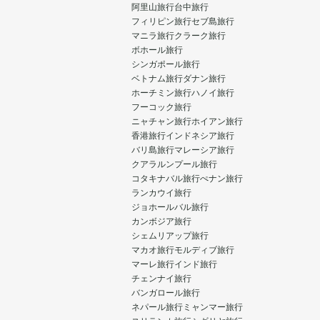
阿里山旅行
台中旅行
フィリピン旅行
セブ島旅行
マニラ旅行
クラーク旅行
ボホール旅行
シンガポール旅行
ベトナム旅行
ダナン旅行
ホーチミン旅行
ハノイ旅行
フーコック旅行
ニャチャン旅行
ホイアン旅行
香港旅行
インドネシア旅行
バリ島旅行
マレーシア旅行
クアラルンプール旅行
コタキナバル旅行
ぺナン旅行
ランカウイ旅行
ジョホールバル旅行
カンボジア旅行
シェムリアップ旅行
マカオ旅行
モルディブ旅行
マーレ旅行
インド旅行
チェンナイ旅行
バンガロール旅行
ネパール旅行
ミャンマー旅行