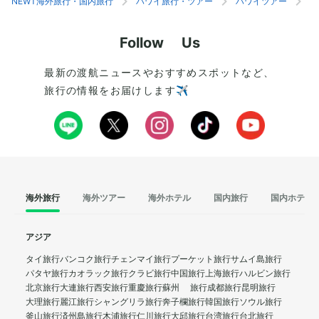
NEWT海外旅行・国内旅行
ハワイ旅行・ツアー
ハワイツアー
ホ
Follow Us
最新の渡航ニュースやおすすめスポットなど、
旅行の情報をお届けします✈️
海外旅行
海外ツアー
海外ホテル
国内旅行
国内ホテル
アジア
タイ旅行
バンコク旅行
チェンマイ旅行
プーケット旅行
サムイ島旅行
パタヤ旅行
カオラック旅行
クラビ旅行
中国旅行
上海旅行
ハルビン旅行
北京旅行
大連旅行
西安旅行
重慶旅行
蘇州 旅行
成都旅行
昆明旅行
大理旅行
麗江旅行
シャングリラ旅行
奔子欄旅行
韓国旅行
ソウル旅行
釜山旅行
済州島旅行
木浦旅行
仁川旅行
大邱旅行
台湾旅行
台北旅行