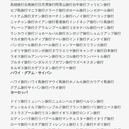
高雄旅行
台南旅行
日月潭旅行
阿里山旅行
台中旅行
フィリピン旅行
セブ島旅行
マニラ旅行
クラーク旅行
ボホール旅行
シンガポール旅行
ベトナム旅行
ダナン旅行
ホーチミン旅行
ハノイ旅行
フーコック旅行
ニャチャン旅行
ホイアン旅行
香港旅行
インドネシア旅行
バリ島旅行
マレーシア旅行
クアラルンプール旅行
コタキナバル旅行
ぺナン旅行
ランカウイ旅行
ジョホールバル旅行
カンボジア旅行
シェムリアップ旅行
マカオ旅行
モルディブ旅行
マーレ旅行
インド旅行
チェンナイ旅行
バンガロール旅行
ネパール旅行
ミャンマー旅行
スリランカ旅行
シギリヤ旅行
コロンボ旅行
ヌワラエリヤ旅行
キャンディ旅行
日本旅行
ラオス旅行
ルアンパバーン旅行
モンゴル旅行
ウランバートル旅行
ブルネイ旅行
バンダルスリブガワン旅行
ウズベキスタン旅行
キルギス旅行
カザフスタン旅行
デリー旅行
ハワイ・グアム・サイパン
ハワイ旅行
ハワイ島旅行
マウイ島旅行
ホノルル旅行
カウアイ島旅行
グアム旅行
サイパン旅行
パラオ旅行
ヨーロッパ
ドイツ旅行
ミュンヘン旅行
ニュルンベルク旅行
ベルリン旅行
デュッセルドルフ旅行
ハンブルク旅行
フランス旅行
パリ旅行
ニース旅行
ストラスブール旅行
リヨン旅行
イギリス旅行
ロンドン旅行
エディンバラ旅行
リバプール旅行
マンチェスター旅行
イタリア旅行
ローマ旅行
ベネチア旅行
フィレンツェ旅行
ミラノ旅行
ナポリ旅行