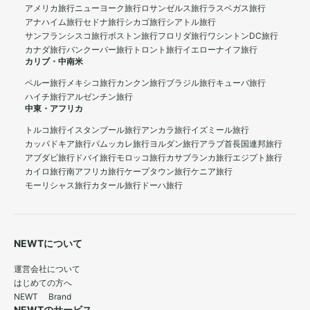
アメリカ旅行
ニューヨーク旅行
ロサンゼルス旅行
ラスベガス旅行
アナハイム旅行
セドナ旅行
シカゴ旅行
シアトル旅行
サンフランシスコ旅行
ボストン旅行
フロリダ旅行
ワシントンDC旅行
カナダ旅行
バンクーバー旅行
トロント旅行
イエローナイフ旅行
カリブ・中南米
ペルー旅行
メキシコ旅行
カンクン旅行
ブラジル旅行
キューバ旅行
ハイチ旅行
アルゼンチン旅行
中東・アフリカ
トルコ旅行
イスタンブール旅行
アンカラ旅行
イズミール旅行
カッパドキア旅行
パムッカレ旅行
ヨルダン旅行
アラブ首長国連邦旅行
アブダビ旅行
ドバイ旅行
モロッコ旅行
カサブランカ旅行
エジプト旅行
カイロ旅行
南アフリカ旅行
ケープタウン旅行
ケニア旅行
モーリシャス旅行
カタール旅行
ドーハ旅行
NEWTについて
運営会社について
はじめての方へ
NEWT Brand