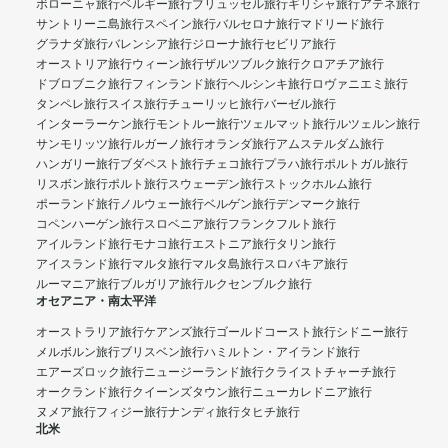
ボローニャ旅行
ベルギー旅行
ブリュッセル旅行
ギリシャ旅行
アテネ旅行
サントリーニ島旅行
スペイン旅行
バルセロナ旅行
マドリード旅行
グラナダ旅行
バレンシア旅行
ジローナ旅行
セビリア旅行
オーストリア旅行
ウィーン旅行
ザルツブルク旅行
クロアチア旅行
ドブロブニク旅行
フィンランド旅行
ヘルシンキ旅行
ロヴァニエミ旅行
タンペレ旅行
スイス旅行
チューリッヒ旅行
バーゼル旅行
インターラーケン旅行
モントルー旅行
ツェルマット旅行
ルツェルン旅行
サンモリッツ旅行
ルガーノ旅行
オランダ旅行
アムステルダム旅行
ハンガリー旅行
ブダペスト旅行
チェコ旅行
プラハ旅行
ポルトガル旅行
リスボン旅行
ポルト旅行
スウェーデン旅行
ストックホルム旅行
ポーランド旅行
ノルウェー旅行
ベルゲン旅行
デンマーク旅行
コペンハーゲン旅行
スロベニア旅行
フランクフルト旅行
アイルランド旅行
モナコ旅行
エストニア旅行
タリン旅行
アイスランド旅行
マルタ旅行
マルタ島旅行
スロバキア旅行
ルーマニア旅行
ブルガリア旅行
ルクセンブルク旅行
オセアニア・南太平洋
オーストラリア旅行
ケアンズ旅行
ゴールドコースト旅行
シドニー旅行
メルボルン旅行
ブリスベン旅行
ハミルトン・アイランド旅行
エアーズロック旅行
ニュージーランド旅行
クライストチャーチ旅行
オークランド旅行
クイーンズタウン旅行
ニューカレドニア旅行
ヌメア旅行
フィジー旅行
ナンディ旅行
タヒチ旅行
北米