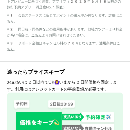
トアレビューに基づく調査。アプリブ（2025年6月18日時点の
旅行予約アプリ 満足度No.1調査）
※1 会員ステータスに応じてポイントの還元率が異なります。詳細は
こ
ちら
。
※2 同日程・同条件などの適用条件があります。他社のツアーより料金
が高い場合は、
こちら
よりお問い合わせください。
※3 サポート金額はキャンセル料の70%となります。適用条件は
こ
ちら
。
迷ったらプライスキープ
お支払いは
2
日以内でOK🙆‍♀️いまから
2
日間価格を固定しま
す。利用にはクレジットカードの事前登録が必要です。