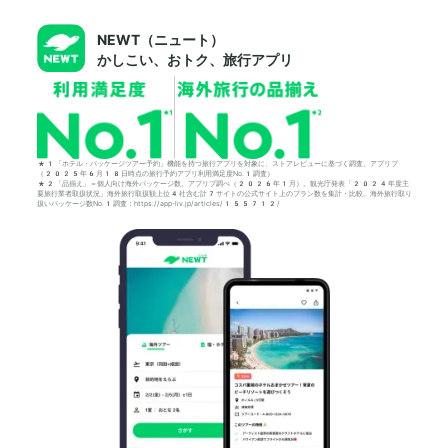
NEWT（ニュート）
かしこい、おトク、旅行アプリ
*1「ホテル・パッケージツアー予約」機能を持つ旅行アプリを対象に、ストアレビューに基づく調査。アプリブ
（2025年6月18日時点の旅行予約アプリ利用満足度No.1調査）
*2「品揃え」＝個人向け海外パッケージ数。アプリブ調べ（2026年1月）。観光庁発表「2024年度主
要旅行業者取扱状況」海外旅行取扱額上位4社含む計7サイトの公式サイト上のプラン数を集計・比較。海外旅行取り
扱いパッケージ数No.1調査：https://app-liv.jp/articles/155712/