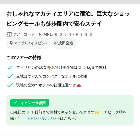
おしゃれなマカティエリアに宿泊。巨大なショッ
ピングモールも徒歩圏内で安心ステイ
ツアーコード：
N-MNL-0001-9933
マニラ(フィリピン)
成田空港
このツアーの特徴
フィリピンのLCC🌴お預け手荷物は20kgまで無料
立地ばつぐんでコンパクトなホテルに宿泊
現地の空港〜ホテルの往復送迎つき🚗
キャンセル無料
出発日の31日前まで無料でキャンセルできます🙌（*ピーク時を
除く）
キャンセルポリシー
はこちら。