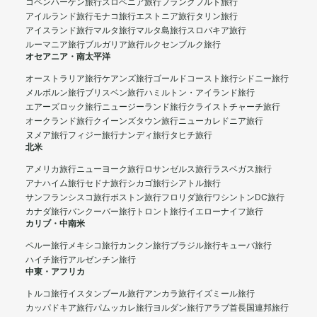
コペンハーゲン旅行
スロベニア旅行
フランクフルト旅行
アイルランド旅行
モナコ旅行
エストニア旅行
タリン旅行
アイスランド旅行
マルタ旅行
マルタ島旅行
スロバキア旅行
ルーマニア旅行
ブルガリア旅行
ルクセンブルク旅行
オセアニア・南太平洋
オーストラリア旅行
ケアンズ旅行
ゴールドコースト旅行
シドニー旅行
メルボルン旅行
ブリスベン旅行
ハミルトン・アイランド旅行
エアーズロック旅行
ニュージーランド旅行
クライストチャーチ旅行
オークランド旅行
クイーンズタウン旅行
ニューカレドニア旅行
ヌメア旅行
フィジー旅行
ナンディ旅行
タヒチ旅行
北米
アメリカ旅行
ニューヨーク旅行
ロサンゼルス旅行
ラスベガス旅行
アナハイム旅行
セドナ旅行
シカゴ旅行
シアトル旅行
サンフランシスコ旅行
ボストン旅行
フロリダ旅行
ワシントンDC旅行
カナダ旅行
バンクーバー旅行
トロント旅行
イエローナイフ旅行
カリブ・中南米
ペルー旅行
メキシコ旅行
カンクン旅行
ブラジル旅行
キューバ旅行
ハイチ旅行
アルゼンチン旅行
中東・アフリカ
トルコ旅行
イスタンブール旅行
アンカラ旅行
イズミール旅行
カッパドキア旅行
パムッカレ旅行
ヨルダン旅行
アラブ首長国連邦旅行