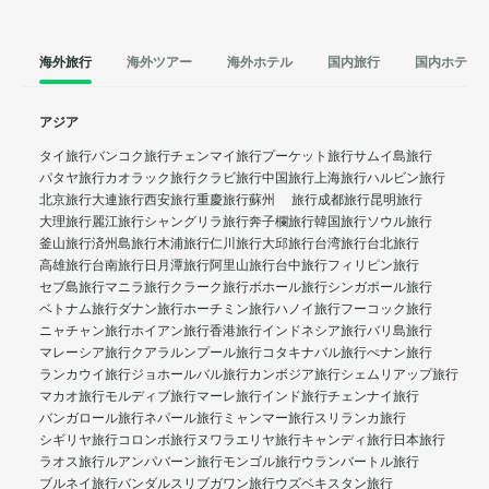
海外旅行
海外ツアー
海外ホテル
国内旅行
国内ホテル
アジア
タイ旅行
バンコク旅行
チェンマイ旅行
プーケット旅行
サムイ島旅行
パタヤ旅行
カオラック旅行
クラビ旅行
中国旅行
上海旅行
ハルビン旅行
北京旅行
大連旅行
西安旅行
重慶旅行
蘇州 旅行
成都旅行
昆明旅行
大理旅行
麗江旅行
シャングリラ旅行
奔子欄旅行
韓国旅行
ソウル旅行
釜山旅行
済州島旅行
木浦旅行
仁川旅行
大邱旅行
台湾旅行
台北旅行
高雄旅行
台南旅行
日月潭旅行
阿里山旅行
台中旅行
フィリピン旅行
セブ島旅行
マニラ旅行
クラーク旅行
ボホール旅行
シンガポール旅行
ベトナム旅行
ダナン旅行
ホーチミン旅行
ハノイ旅行
フーコック旅行
ニャチャン旅行
ホイアン旅行
香港旅行
インドネシア旅行
バリ島旅行
マレーシア旅行
クアラルンプール旅行
コタキナバル旅行
ぺナン旅行
ランカウイ旅行
ジョホールバル旅行
カンボジア旅行
シェムリアップ旅行
マカオ旅行
モルディブ旅行
マーレ旅行
インド旅行
チェンナイ旅行
バンガロール旅行
ネパール旅行
ミャンマー旅行
スリランカ旅行
シギリヤ旅行
コロンボ旅行
ヌワラエリヤ旅行
キャンディ旅行
日本旅行
ラオス旅行
ルアンパバーン旅行
モンゴル旅行
ウランバートル旅行
ブルネイ旅行
バンダルスリブガワン旅行
ウズベキスタン旅行