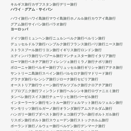
キルギス旅行
カザフスタン旅行
デリー旅行
ハワイ・グアム・サイパン
ハワイ旅行
ハワイ島旅行
マウイ島旅行
ホノルル旅行
カウアイ島旅行
グアム旅行
サイパン旅行
パラオ旅行
ヨーロッパ
ドイツ旅行
ミュンヘン旅行
ニュルンベルク旅行
ベルリン旅行
デュッセルドルフ旅行
ハンブルク旅行
フランス旅行
パリ旅行
ニース旅行
ストラスブール旅行
リヨン旅行
イギリス旅行
ロンドン旅行
エディンバラ旅行
リバプール旅行
マンチェスター旅行
イタリア旅行
ローマ旅行
ベネチア旅行
フィレンツェ旅行
ミラノ旅行
ナポリ旅行
ボローニャ旅行
ベルギー旅行
ブリュッセル旅行
ギリシャ旅行
アテネ旅行
サントリーニ島旅行
スペイン旅行
バルセロナ旅行
マドリード旅行
グラナダ旅行
バレンシア旅行
ジローナ旅行
セビリア旅行
オーストリア旅行
ウィーン旅行
ザルツブルク旅行
クロアチア旅行
ドブロブニク旅行
フィンランド旅行
ヘルシンキ旅行
ロヴァニエミ旅行
タンペレ旅行
スイス旅行
チューリッヒ旅行
バーゼル旅行
インターラーケン旅行
モントルー旅行
ツェルマット旅行
ルツェルン旅行
サンモリッツ旅行
ルガーノ旅行
オランダ旅行
アムステルダム旅行
ハンガリー旅行
ブダペスト旅行
チェコ旅行
プラハ旅行
ポルトガル旅行
リスボン旅行
ポルト旅行
スウェーデン旅行
ストックホルム旅行
ポーランド旅行
ノルウェー旅行
ベルゲン旅行
デンマーク旅行