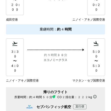
〜
〜
20:
0:2
00
0
成田空港
ニノイ・アキノ国際空港
乗継時間
：
約4時間
3:3
5:0
約1時間30分
0
0
エコノミークラス
〜
〜
4:0
5:3
0
0
ニノイ・アキノ国際空港
マクタン・セブ国際空港
帰りのフライト
所要時間：
約4時間50分
CO2排出量：
222kg
セブパシフィック航空
直行便