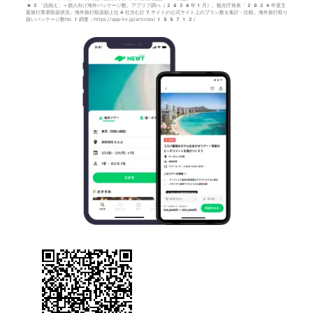
*2「品揃え」＝個人向け海外パッケージ数。アプリブ調べ（2026年1月）。観光庁発表「2024年度主
要旅行業者取扱状況」海外旅行取扱額上位4社含む計7サイトの公式サイト上のプラン数を集計・比較。海外旅行取り
扱いパッケージ数No.1調査：https://app-liv.jp/articles/155712/