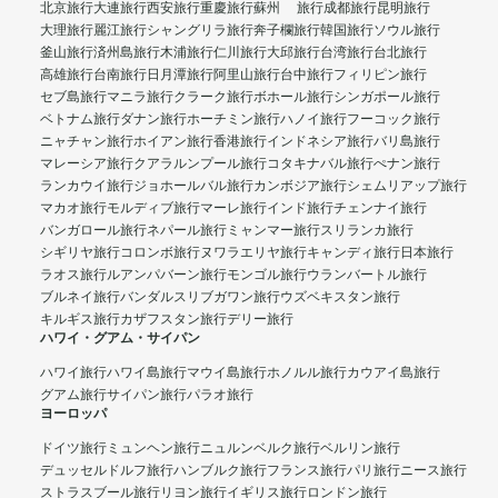
北京旅行
大連旅行
西安旅行
重慶旅行
蘇州 旅行
成都旅行
昆明旅行
大理旅行
麗江旅行
シャングリラ旅行
奔子欄旅行
韓国旅行
ソウル旅行
釜山旅行
済州島旅行
木浦旅行
仁川旅行
大邱旅行
台湾旅行
台北旅行
高雄旅行
台南旅行
日月潭旅行
阿里山旅行
台中旅行
フィリピン旅行
セブ島旅行
マニラ旅行
クラーク旅行
ボホール旅行
シンガポール旅行
ベトナム旅行
ダナン旅行
ホーチミン旅行
ハノイ旅行
フーコック旅行
ニャチャン旅行
ホイアン旅行
香港旅行
インドネシア旅行
バリ島旅行
マレーシア旅行
クアラルンプール旅行
コタキナバル旅行
ぺナン旅行
ランカウイ旅行
ジョホールバル旅行
カンボジア旅行
シェムリアップ旅行
マカオ旅行
モルディブ旅行
マーレ旅行
インド旅行
チェンナイ旅行
バンガロール旅行
ネパール旅行
ミャンマー旅行
スリランカ旅行
シギリヤ旅行
コロンボ旅行
ヌワラエリヤ旅行
キャンディ旅行
日本旅行
ラオス旅行
ルアンパバーン旅行
モンゴル旅行
ウランバートル旅行
ブルネイ旅行
バンダルスリブガワン旅行
ウズベキスタン旅行
キルギス旅行
カザフスタン旅行
デリー旅行
ハワイ・グアム・サイパン
ハワイ旅行
ハワイ島旅行
マウイ島旅行
ホノルル旅行
カウアイ島旅行
グアム旅行
サイパン旅行
パラオ旅行
ヨーロッパ
ドイツ旅行
ミュンヘン旅行
ニュルンベルク旅行
ベルリン旅行
デュッセルドルフ旅行
ハンブルク旅行
フランス旅行
パリ旅行
ニース旅行
ストラスブール旅行
リヨン旅行
イギリス旅行
ロンドン旅行