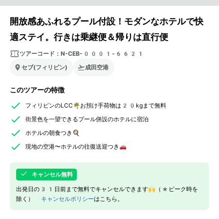
開放感あふれるプール付設！モダンなホテルで快
適ステイ。行きは乗継便＆帰りは直行便
ツアーコード：
N-CEB-0001-6621
セブ(フィリピン)
成田空港
このツアーの特徴
フィリピンのLCC🌴お預け手荷物は20kgまで無料
街景色を一望できるプール併設のホテルに宿泊
ホテルの朝食つき🍳
現地の空港〜ホテルの往復送迎つき🚗
キャンセル無料
出発日の31日前まで無料でキャンセルできます🙌（*ピーク時を
除く）
キャンセルポリシー
はこちら。