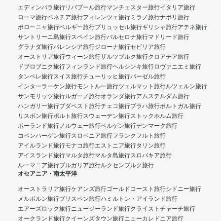
エディンバラ旅行
リバプール旅行
マンチェスター旅行
イタリア旅行
ローマ旅行
ベネチア旅行
フィレンツェ旅行
ミラノ旅行
ナポリ旅行
ボローニャ旅行
ベルギー旅行
ブリュッセル旅行
ギリシャ旅行
アテネ旅行
サントリーニ島旅行
スペイン旅行
バルセロナ旅行
マドリード旅行
グラナダ旅行
バレンシア旅行
ジローナ旅行
セビリア旅行
オーストリア旅行
ウィーン旅行
ザルツブルク旅行
クロアチア旅行
ドブロブニク旅行
フィンランド旅行
ヘルシンキ旅行
ロヴァニエミ旅行
タンペレ旅行
スイス旅行
チューリッヒ旅行
バーゼル旅行
インターラーケン旅行
モントルー旅行
ツェルマット旅行
ルツェルン旅行
サンモリッツ旅行
ルガーノ旅行
オランダ旅行
アムステルダム旅行
ハンガリー旅行
ブダペスト旅行
チェコ旅行
プラハ旅行
ポルトガル旅行
リスボン旅行
ポルト旅行
スウェーデン旅行
ストックホルム旅行
ポーランド旅行
ノルウェー旅行
ベルゲン旅行
デンマーク旅行
コペンハーゲン旅行
スロベニア旅行
フランクフルト旅行
アイルランド旅行
モナコ旅行
エストニア旅行
タリン旅行
アイスランド旅行
マルタ旅行
マルタ島旅行
スロバキア旅行
ルーマニア旅行
ブルガリア旅行
ルクセンブルク旅行
オセアニア・南太平洋
オーストラリア旅行
ケアンズ旅行
ゴールドコースト旅行
シドニー旅行
メルボルン旅行
ブリスベン旅行
ハミルトン・アイランド旅行
エアーズロック旅行
ニュージーランド旅行
クライストチャーチ旅行
オークランド旅行
クイーンズタウン旅行
ニューカレドニア旅行