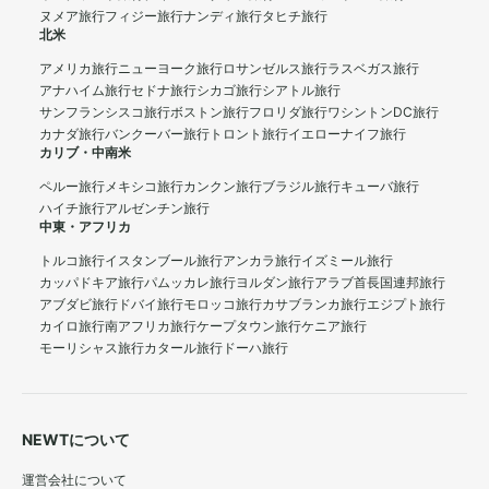
ヌメア旅行
フィジー旅行
ナンディ旅行
タヒチ旅行
北米
アメリカ旅行
ニューヨーク旅行
ロサンゼルス旅行
ラスベガス旅行
アナハイム旅行
セドナ旅行
シカゴ旅行
シアトル旅行
サンフランシスコ旅行
ボストン旅行
フロリダ旅行
ワシントンDC旅行
カナダ旅行
バンクーバー旅行
トロント旅行
イエローナイフ旅行
カリブ・中南米
ペルー旅行
メキシコ旅行
カンクン旅行
ブラジル旅行
キューバ旅行
ハイチ旅行
アルゼンチン旅行
中東・アフリカ
トルコ旅行
イスタンブール旅行
アンカラ旅行
イズミール旅行
カッパドキア旅行
パムッカレ旅行
ヨルダン旅行
アラブ首長国連邦旅行
アブダビ旅行
ドバイ旅行
モロッコ旅行
カサブランカ旅行
エジプト旅行
カイロ旅行
南アフリカ旅行
ケープタウン旅行
ケニア旅行
モーリシャス旅行
カタール旅行
ドーハ旅行
NEWTについて
運営会社について