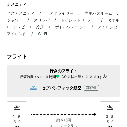
アメニティ
バスアメニティ / ヘアドライヤー / 専用バスルーム /
シャワー / スリッパ / トイレットペーパー / タオル
/ テレビ / 冷房 / ボトルウォーター / アイロンと
アイロン台 / Wi-Fi
フライト
行きのフライト
所要時間：
約10時間
CO2排出量：
222kg
セブパシフィック航空
乗継便
19:
23:
約5時間
30
50
エコノミークラス