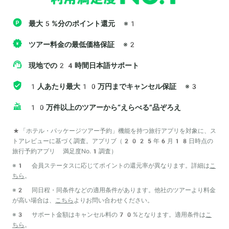
最大5%分のポイント還元
※1
ツアー料金の最低価格保証
※2
現地での24時間日本語サポート
1人あたり最大10万円までキャンセル保証
※3
10万件以上のツアーから“えらべる”品ぞろえ
*「ホテル・パッケージツアー予約」機能を持つ旅行アプリを対象に、ス
トアレビューに基づく調査。アプリブ（2025年6月18日時点の
旅行予約アプリ 満足度No.1調査）
※1 会員ステータスに応じてポイントの還元率が異なります。詳細は
こ
ちら
。
※2 同日程・同条件などの適用条件があります。他社のツアーより料金
が高い場合は、
こちら
よりお問い合わせください。
※3 サポート金額はキャンセル料の70%となります。適用条件は
こ
ちら
。