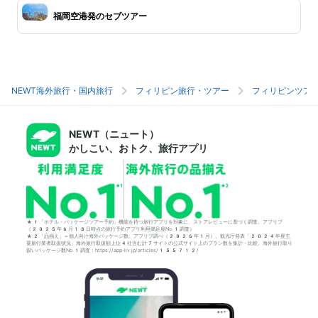
福岡空港発のセブツアー
NEWT海外旅行・国内旅行
フィリピン旅行・ツアー
フィリピンツア
NEWT（ニュート）
かしこい、おトク、旅行アプリ
*1「ホテル・パッケージツアー予約」機能を持つ旅行アプリを対象に、ストアレビューに基づく調査。アプリブ
（2025年6月18日時点の旅行予約アプリ利用満足度No.1調査）
*2「品揃え」＝個人向け海外パッケージ数。アプリブ調べ（2026年1月）。観光庁発表「2024年度主
要旅行業者取扱状況」海外旅行取扱額上位4社含む計7サイトの公式サイト上のプラン数を集計・比較。海外旅行取り
扱いパッケージ数No.1調査：https://app-liv.jp/articles/155712/