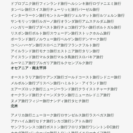
ドブロブニク旅行
フィンランド旅行
ヘルシンキ旅行
ロヴァニエミ旅行
タンペレ旅行
スイス旅行
チューリッヒ旅行
バーゼル旅行
インターラーケン旅行
モントルー旅行
ツェルマット旅行
ルツェルン旅行
サンモリッツ旅行
ルガーノ旅行
オランダ旅行
アムステルダム旅行
ハンガリー旅行
ブダペスト旅行
チェコ旅行
プラハ旅行
ポルトガル旅行
リスボン旅行
ポルト旅行
スウェーデン旅行
ストックホルム旅行
ポーランド旅行
ノルウェー旅行
ベルゲン旅行
デンマーク旅行
コペンハーゲン旅行
スロベニア旅行
フランクフルト旅行
アイルランド旅行
モナコ旅行
エストニア旅行
タリン旅行
アイスランド旅行
マルタ旅行
マルタ島旅行
スロバキア旅行
ルーマニア旅行
ブルガリア旅行
ルクセンブルク旅行
オセアニア・南太平洋
オーストラリア旅行
ケアンズ旅行
ゴールドコースト旅行
シドニー旅行
メルボルン旅行
ブリスベン旅行
ハミルトン・アイランド旅行
エアーズロック旅行
ニュージーランド旅行
クライストチャーチ旅行
オークランド旅行
クイーンズタウン旅行
ニューカレドニア旅行
ヌメア旅行
フィジー旅行
ナンディ旅行
タヒチ旅行
北米
アメリカ旅行
ニューヨーク旅行
ロサンゼルス旅行
ラスベガス旅行
アナハイム旅行
セドナ旅行
シカゴ旅行
シアトル旅行
サンフランシスコ旅行
ボストン旅行
フロリダ旅行
ワシントンDC旅行