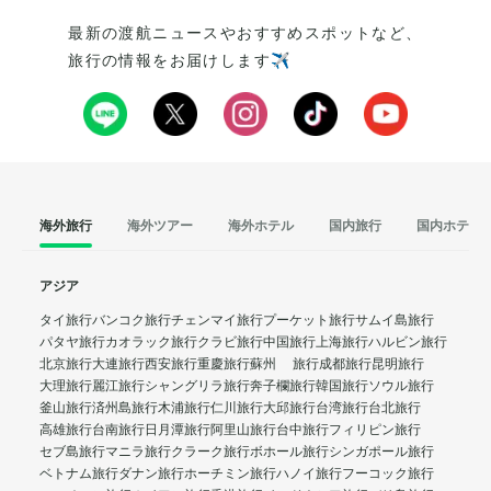
最新の渡航ニュースやおすすめスポットなど、
旅行の情報をお届けします✈️
海外旅行
海外ツアー
海外ホテル
国内旅行
国内ホテル
アジア
タイ旅行
バンコク旅行
チェンマイ旅行
プーケット旅行
サムイ島旅行
パタヤ旅行
カオラック旅行
クラビ旅行
中国旅行
上海旅行
ハルビン旅行
北京旅行
大連旅行
西安旅行
重慶旅行
蘇州 旅行
成都旅行
昆明旅行
大理旅行
麗江旅行
シャングリラ旅行
奔子欄旅行
韓国旅行
ソウル旅行
釜山旅行
済州島旅行
木浦旅行
仁川旅行
大邱旅行
台湾旅行
台北旅行
高雄旅行
台南旅行
日月潭旅行
阿里山旅行
台中旅行
フィリピン旅行
セブ島旅行
マニラ旅行
クラーク旅行
ボホール旅行
シンガポール旅行
ベトナム旅行
ダナン旅行
ホーチミン旅行
ハノイ旅行
フーコック旅行