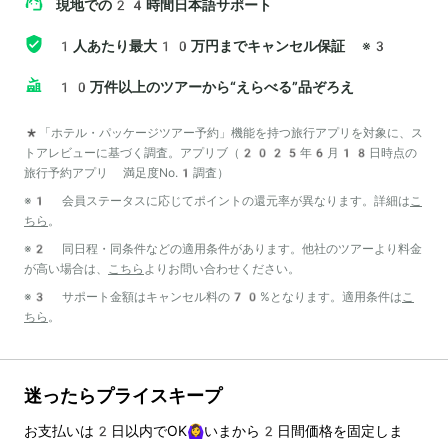
現地での24時間日本語サポート
1人あたり最大10万円までキャンセル保証
※3
10万件以上のツアーから“えらべる”品ぞろえ
*「ホテル・パッケージツアー予約」機能を持つ旅行アプリを対象に、ス
トアレビューに基づく調査。アプリブ（2025年6月18日時点の
旅行予約アプリ 満足度No.1調査）
※1 会員ステータスに応じてポイントの還元率が異なります。詳細は
こ
ちら
。
※2 同日程・同条件などの適用条件があります。他社のツアーより料金
が高い場合は、
こちら
よりお問い合わせください。
※3 サポート金額はキャンセル料の70%となります。適用条件は
こ
ちら
。
迷ったらプライスキープ
お支払いは
2
日以内でOK🙆‍♀️いまから
2
日間価格を固定しま