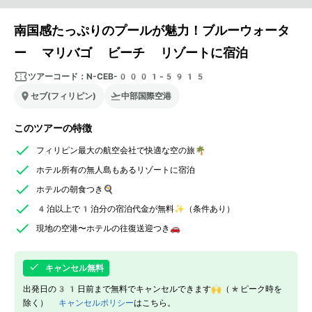
南国感たっぷりのプールが魅力！ブルーウォータ
ー マリバゴ ビーチ リゾートに宿泊
ツアーコード：
N-CEB-0001-5915
セブ(フィリピン)
中部国際空港
このツアーの特徴
フィリピン最大の航空会社で快適な空の旅🌴
ホテル所有の無人島もあるリゾートに宿泊
ホテルの朝食つき🍳
4泊以上で1泊分の宿泊代金が無料✨（条件あり）
現地の空港〜ホテルの往復送迎つき🚗
キャンセル無料
出発日の31日前まで無料でキャンセルできます🙌（*ピーク時を
除く）
キャンセルポリシー
はこちら。