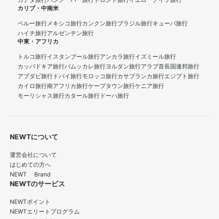
カナダ旅行
バンクーバー旅行
トロント旅行
イエローナイフ旅行
カリブ・中南米
ペルー旅行
メキシコ旅行
カンクン旅行
ブラジル旅行
キューバ旅行
ハイチ旅行
アルゼンチン旅行
中東・アフリカ
トルコ旅行
イスタンブール旅行
アンカラ旅行
イズミール旅行
カッパドキア旅行
パムッカレ旅行
ヨルダン旅行
アラブ首長国連邦旅行
アブダビ旅行
ドバイ旅行
モロッコ旅行
カサブランカ旅行
エジプト旅行
カイロ旅行
南アフリカ旅行
ケープタウン旅行
ケニア旅行
モーリシャス旅行
カタール旅行
ドーハ旅行
NEWTについて
運営会社について
はじめての方へ
NEWT Brand
NEWTのサービス
NEWTポイント
NEWTエリートプログラム