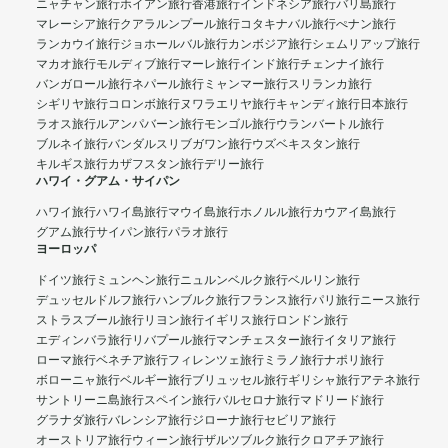
ニャチャン旅行
ホイアン旅行
香港旅行
インドネシア旅行
バリ島旅行
マレーシア旅行
クアラルンプール旅行
コタキナバル旅行
ぺナン旅行
ランカウイ旅行
ジョホールバル旅行
カンボジア旅行
シェムリアップ旅行
マカオ旅行
モルディブ旅行
マーレ旅行
インド旅行
チェンナイ旅行
バンガロール旅行
ネパール旅行
ミャンマー旅行
スリランカ旅行
シギリヤ旅行
コロンボ旅行
ヌワラエリヤ旅行
キャンディ旅行
日本旅行
ラオス旅行
ルアンパバーン旅行
モンゴル旅行
ウランバートル旅行
ブルネイ旅行
バンダルスリブガワン旅行
ウズベキスタン旅行
キルギス旅行
カザフスタン旅行
デリー旅行
ハワイ・グアム・サイパン
ハワイ旅行
ハワイ島旅行
マウイ島旅行
ホノルル旅行
カウアイ島旅行
グアム旅行
サイパン旅行
パラオ旅行
ヨーロッパ
ドイツ旅行
ミュンヘン旅行
ニュルンベルク旅行
ベルリン旅行
デュッセルドルフ旅行
ハンブルク旅行
フランス旅行
パリ旅行
ニース旅行
ストラスブール旅行
リヨン旅行
イギリス旅行
ロンドン旅行
エディンバラ旅行
リバプール旅行
マンチェスター旅行
イタリア旅行
ローマ旅行
ベネチア旅行
フィレンツェ旅行
ミラノ旅行
ナポリ旅行
ボローニャ旅行
ベルギー旅行
ブリュッセル旅行
ギリシャ旅行
アテネ旅行
サントリーニ島旅行
スペイン旅行
バルセロナ旅行
マドリード旅行
グラナダ旅行
バレンシア旅行
ジローナ旅行
セビリア旅行
オーストリア旅行
ウィーン旅行
ザルツブルク旅行
クロアチア旅行