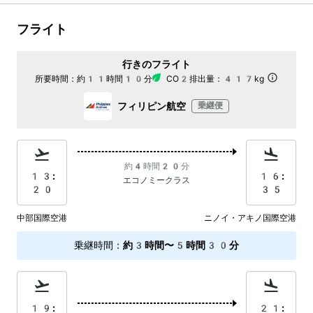
フライト
行きのフライト
所要時間：
約11時間10分
CO2排出量：
417kg
フィリピン航空
乗継便
約4時間20分
13:
16:
エコノミークラス
20
35
中部国際空港
ニノイ・アキノ国際空港
乗継時間
：
約3時間〜5時間30分
19:
21: