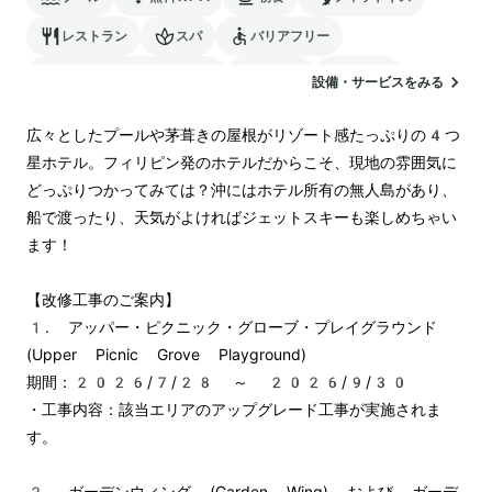
レストラン
スパ
バリアフリー
24時間対応のフロント
サウナ
駐車場
設備・サービスをみる
ランドリー
空港送迎
広々としたプールや茅葺きの屋根がリゾート感たっぷりの4つ
星ホテル。フィリピン発のホテルだからこそ、現地の雰囲気に
どっぷりつかってみては？沖にはホテル所有の無人島があり、
船で渡ったり、天気がよければジェットスキーも楽しめちゃい
ます！

【改修工事のご案内】

1. アッパー・ピクニック・グローブ・プレイグラウンド 
(Upper Picnic Grove Playground)

期間：2026/7/28 ～ 2026/9/30

・工事内容：該当エリアのアップグレード工事が実施されま
す。

2. ガーデンウィング (Garden Wing) および ガーデ