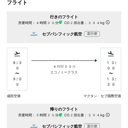
フライト
行きのフライト
所要時間：
4時間30分
CO2排出量：
394kg
セブパシフィック航空
直行便
8:3
13:
4時間30分
0
00
エコノミークラス
〜
〜
9:0
13:
0
30
成田空港
マクタン・セブ国際空港
帰りのフライト
所要時間：
5時間30分
CO2排出量：
394kg
セブパシフィック航空
直行便