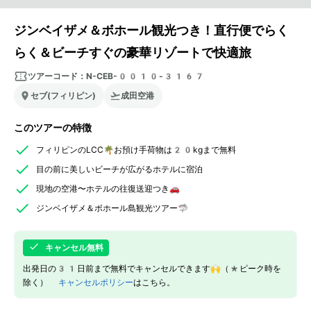
ジンベイザメ＆ボホール観光つき！直行便でらく
らく＆ビーチすぐの豪華リゾートで快適旅
ツアーコード：
N-CEB-0010-3167
セブ(フィリピン)
成田空港
このツアーの特徴
フィリピンのLCC🌴お預け手荷物は20kgまで無料
目の前に美しいビーチが広がるホテルに宿泊
現地の空港〜ホテルの往復送迎つき🚗
ジンベイザメ＆ボホール島観光ツアー🦈
キャンセル無料
出発日の31日前まで無料でキャンセルできます🙌（*ピーク時を
除く）
キャンセルポリシー
はこちら。