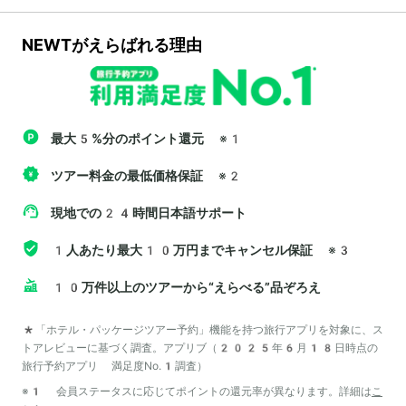
NEWTがえらばれる理由
最大5%分のポイント還元
※1
ツアー料金の最低価格保証
※2
現地での24時間日本語サポート
1人あたり最大10万円までキャンセル保証
※3
10万件以上のツアーから“えらべる”品ぞろえ
*「ホテル・パッケージツアー予約」機能を持つ旅行アプリを対象に、ス
トアレビューに基づく調査。アプリブ（2025年6月18日時点の
旅行予約アプリ 満足度No.1調査）
※1 会員ステータスに応じてポイントの還元率が異なります。詳細は
こ