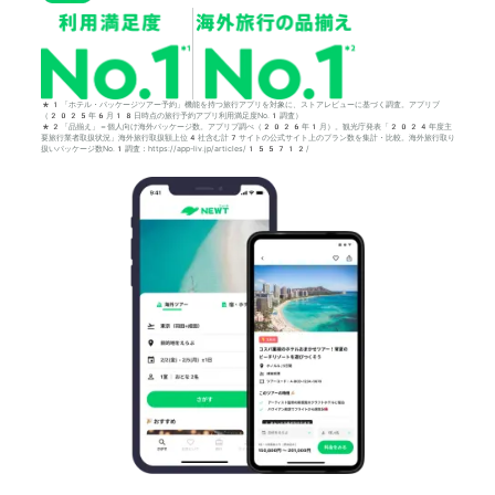
*1「ホテル・パッケージツアー予約」機能を持つ旅行アプリを対象に、ストアレビューに基づく調査。アプリブ
（2025年6月18日時点の旅行予約アプリ利用満足度No.1調査）
*2「品揃え」＝個人向け海外パッケージ数。アプリブ調べ（2026年1月）。観光庁発表「2024年度主
要旅行業者取扱状況」海外旅行取扱額上位4社含む計7サイトの公式サイト上のプラン数を集計・比較。海外旅行取り
扱いパッケージ数No.1調査：https://app-liv.jp/articles/155712/