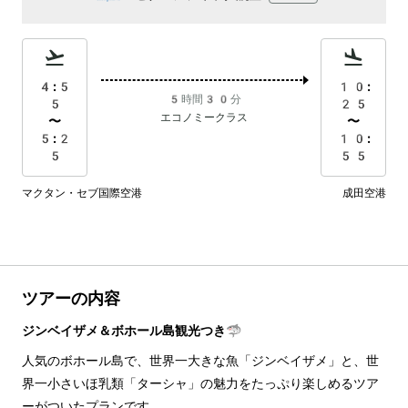
4:5
10:
5時間30分
5
25
エコノミークラス
〜
〜
5:2
10:
5
55
マクタン・セブ国際空港
成田空港
ツアーの内容
ジンベイザメ＆ボホール島観光つき🦈
人気のボホール島で、世界一大きな魚「ジンベイザメ」と、世
界一小さいほ乳類「ターシャ」の魅力をたっぷり楽しめるツア
ーがついたプランです。