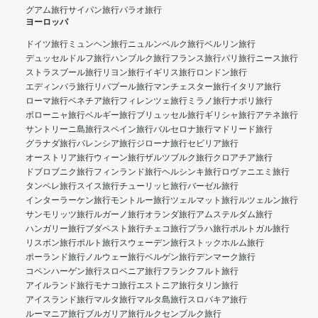
グアム旅行
サイパン旅行
パラオ旅行
ヨーロッパ
ドイツ旅行
ミュンヘン旅行
ニュルンベルク旅行
ベルリン旅行
デュッセルドルフ旅行
ハンブルク旅行
フランス旅行
パリ旅行
ニース旅行
ストラスブール旅行
リヨン旅行
イギリス旅行
ロンドン旅行
エディンバラ旅行
リバプール旅行
マンチェスター旅行
イタリア旅行
ローマ旅行
ベネチア旅行
フィレンツェ旅行
ミラノ旅行
ナポリ旅行
ボローニャ旅行
ベルギー旅行
ブリュッセル旅行
ギリシャ旅行
アテネ旅行
サントリーニ島旅行
スペイン旅行
バルセロナ旅行
マドリード旅行
グラナダ旅行
バレンシア旅行
ジローナ旅行
セビリア旅行
オーストリア旅行
ウィーン旅行
ザルツブルク旅行
クロアチア旅行
ドブロブニク旅行
フィンランド旅行
ヘルシンキ旅行
ロヴァニエミ旅行
タンペレ旅行
スイス旅行
チューリッヒ旅行
バーゼル旅行
インターラーケン旅行
モントルー旅行
ツェルマット旅行
ルツェルン旅行
サンモリッツ旅行
ルガーノ旅行
オランダ旅行
アムステルダム旅行
ハンガリー旅行
ブダペスト旅行
チェコ旅行
プラハ旅行
ポルトガル旅行
リスボン旅行
ポルト旅行
スウェーデン旅行
ストックホルム旅行
ポーランド旅行
ノルウェー旅行
ベルゲン旅行
デンマーク旅行
コペンハーゲン旅行
スロベニア旅行
フランクフルト旅行
アイルランド旅行
モナコ旅行
エストニア旅行
タリン旅行
アイスランド旅行
マルタ旅行
マルタ島旅行
スロバキア旅行
ルーマニア旅行
ブルガリア旅行
ルクセンブルク旅行