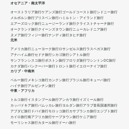
オセアニア・南太平洋
オーストラリア旅行
ケアンズ旅行
ゴールドコースト旅行
シドニー旅行
メルボルン旅行
ブリスベン旅行
ハミルトン・アイランド旅行
エアーズロック旅行
ニュージーランド旅行
クライストチャーチ旅行
オークランド旅行
クイーンズタウン旅行
ニューカレドニア旅行
ヌメア旅行
フィジー旅行
ナンディ旅行
タヒチ旅行
北米
アメリカ旅行
ニューヨーク旅行
ロサンゼルス旅行
ラスベガス旅行
アナハイム旅行
セドナ旅行
シカゴ旅行
シアトル旅行
サンフランシスコ旅行
ボストン旅行
フロリダ旅行
ワシントンDC旅行
カナダ旅行
バンクーバー旅行
トロント旅行
イエローナイフ旅行
カリブ・中南米
ペルー旅行
メキシコ旅行
カンクン旅行
ブラジル旅行
キューバ旅行
ハイチ旅行
アルゼンチン旅行
中東・アフリカ
トルコ旅行
イスタンブール旅行
アンカラ旅行
イズミール旅行
カッパドキア旅行
パムッカレ旅行
ヨルダン旅行
アラブ首長国連邦旅行
アブダビ旅行
ドバイ旅行
モロッコ旅行
カサブランカ旅行
エジプト旅行
カイロ旅行
南アフリカ旅行
ケープタウン旅行
ケニア旅行
モーリシャス旅行
カタール旅行
ドーハ旅行