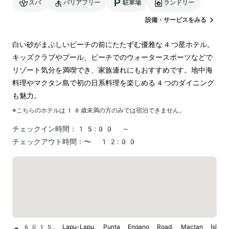
スパ
バリアフリー
駐車場
ランドリー
設備・サービスをみる
白い砂がまぶしいビーチの前にたたずむ優雅な4つ星ホテル。
キッズクラブやプール、ビーチでのウォータースポーツなどで
リゾート気分を満喫でき、家族連れにもおすすめです。地中海
料理やマクタン島で初の日系料理を楽しめる4つのダイニング
も魅力。
※こちらのホテルは
18
歳未満の方のみでは宿泊できません。
チェックイン時間：
15:00 ～
チェックアウト時間：
〜 12:00
6015, Lapu-Lapu, Punta Engano Road, Mactan Isl