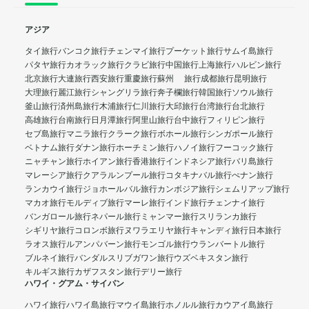
アジア
タイ旅行
バンコク旅行
チェンマイ旅行
プーケット旅行
サムイ島旅行
パタヤ旅行
カオラック旅行
クラビ旅行
中国旅行
上海旅行
ハルビン旅行
北京旅行
大連旅行
西安旅行
重慶旅行
蘇州 旅行
成都旅行
昆明旅行
大理旅行
麗江旅行
シャングリラ旅行
奔子欄旅行
韓国旅行
ソウル旅行
釜山旅行
済州島旅行
木浦旅行
仁川旅行
大邱旅行
台湾旅行
台北旅行
高雄旅行
台南旅行
日月潭旅行
阿里山旅行
台中旅行
フィリピン旅行
セブ島旅行
マニラ旅行
クラーク旅行
ボホール旅行
シンガポール旅行
ベトナム旅行
ダナン旅行
ホーチミン旅行
ハノイ旅行
フーコック旅行
ニャチャン旅行
ホイアン旅行
香港旅行
インドネシア旅行
バリ島旅行
マレーシア旅行
クアラルンプール旅行
コタキナバル旅行
ぺナン旅行
ランカウイ旅行
ジョホールバル旅行
カンボジア旅行
シェムリアップ旅行
マカオ旅行
モルディブ旅行
マーレ旅行
インド旅行
チェンナイ旅行
バンガロール旅行
ネパール旅行
ミャンマー旅行
スリランカ旅行
シギリヤ旅行
コロンボ旅行
ヌワラエリヤ旅行
キャンディ旅行
日本旅行
ラオス旅行
ルアンパバーン旅行
モンゴル旅行
ウランバートル旅行
ブルネイ旅行
バンダルスリブガワン旅行
ウズベキスタン旅行
キルギス旅行
カザフスタン旅行
デリー旅行
ハワイ・グアム・サイパン
ハワイ旅行
ハワイ島旅行
マウイ島旅行
ホノルル旅行
カウアイ島旅行