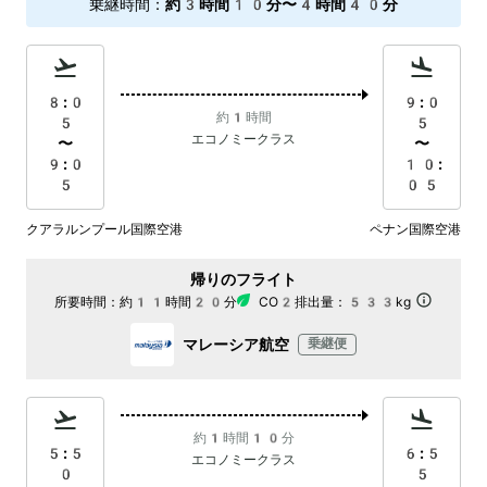
乗継時間
：
約3時間10分〜4時間40分
8:0
9:0
約1時間
5
5
エコノミークラス
〜
〜
9:0
10:
5
05
クアラルンプール国際空港
ペナン国際空港
帰りのフライト
所要時間：
約11時間20分
CO2排出量：
533kg
マレーシア航空
乗継便
約1時間10分
5:5
6:5
エコノミークラス
0
5