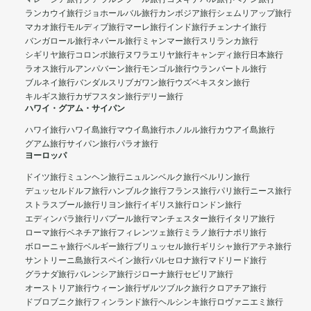
ランカウイ旅行
ジョホールバル旅行
カンボジア旅行
シェムリアップ旅行
マカオ旅行
モルディブ旅行
マーレ旅行
インド旅行
チェンナイ旅行
バンガロール旅行
ネパール旅行
ミャンマー旅行
スリランカ旅行
シギリヤ旅行
コロンボ旅行
ヌワラエリヤ旅行
キャンディ旅行
日本旅行
ラオス旅行
ルアンパバーン旅行
モンゴル旅行
ウランバートル旅行
ブルネイ旅行
バンダルスリブガワン旅行
ウズベキスタン旅行
キルギス旅行
カザフスタン旅行
デリー旅行
ハワイ・グアム・サイパン
ハワイ旅行
ハワイ島旅行
マウイ島旅行
ホノルル旅行
カウアイ島旅行
グアム旅行
サイパン旅行
パラオ旅行
ヨーロッパ
ドイツ旅行
ミュンヘン旅行
ニュルンベルク旅行
ベルリン旅行
デュッセルドルフ旅行
ハンブルク旅行
フランス旅行
パリ旅行
ニース旅行
ストラスブール旅行
リヨン旅行
イギリス旅行
ロンドン旅行
エディンバラ旅行
リバプール旅行
マンチェスター旅行
イタリア旅行
ローマ旅行
ベネチア旅行
フィレンツェ旅行
ミラノ旅行
ナポリ旅行
ボローニャ旅行
ベルギー旅行
ブリュッセル旅行
ギリシャ旅行
アテネ旅行
サントリーニ島旅行
スペイン旅行
バルセロナ旅行
マドリード旅行
グラナダ旅行
バレンシア旅行
ジローナ旅行
セビリア旅行
オーストリア旅行
ウィーン旅行
ザルツブルク旅行
クロアチア旅行
ドブロブニク旅行
フィンランド旅行
ヘルシンキ旅行
ロヴァニエミ旅行