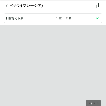
ペナン(マレーシア)
日付をえらぶ
1室 2名
1
/
36