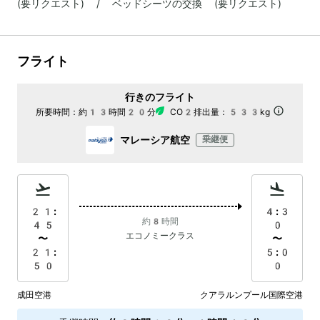
(要リクエスト) / ベッドシーツの交換 (要リクエスト)
フライト
行きのフライト
所要時間：
約13時間20分
CO2排出量：
533kg
マレーシア航空
乗継便
21:
4:3
約8時間
45
0
エコノミークラス
〜
〜
21:
5:0
50
0
成田空港
クアラルンプール国際空港