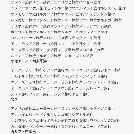
タンペレ旅行
スイス旅行
チューリッヒ旅行
バーゼル旅行
インターラーケン旅行
モントルー旅行
ツェルマット旅行
ルツェルン旅行
サンモリッツ旅行
ルガーノ旅行
オランダ旅行
アムステルダム旅行
ハンガリー旅行
ブダペスト旅行
チェコ旅行
プラハ旅行
ポルトガル旅行
リスボン旅行
ポルト旅行
スウェーデン旅行
ストックホルム旅行
ポーランド旅行
ノルウェー旅行
ベルゲン旅行
デンマーク旅行
コペンハーゲン旅行
スロベニア旅行
フランクフルト旅行
アイルランド旅行
モナコ旅行
エストニア旅行
タリン旅行
アイスランド旅行
マルタ旅行
マルタ島旅行
スロバキア旅行
ルーマニア旅行
ブルガリア旅行
ルクセンブルク旅行
オセアニア・南太平洋
オーストラリア旅行
ケアンズ旅行
ゴールドコースト旅行
シドニー旅行
メルボルン旅行
ブリスベン旅行
ハミルトン・アイランド旅行
エアーズロック旅行
ニュージーランド旅行
クライストチャーチ旅行
オークランド旅行
クイーンズタウン旅行
ニューカレドニア旅行
ヌメア旅行
フィジー旅行
ナンディ旅行
タヒチ旅行
北米
アメリカ旅行
ニューヨーク旅行
ロサンゼルス旅行
ラスベガス旅行
アナハイム旅行
セドナ旅行
シカゴ旅行
シアトル旅行
サンフランシスコ旅行
ボストン旅行
フロリダ旅行
ワシントンDC旅行
カナダ旅行
バンクーバー旅行
トロント旅行
イエローナイフ旅行
カリブ・中南米