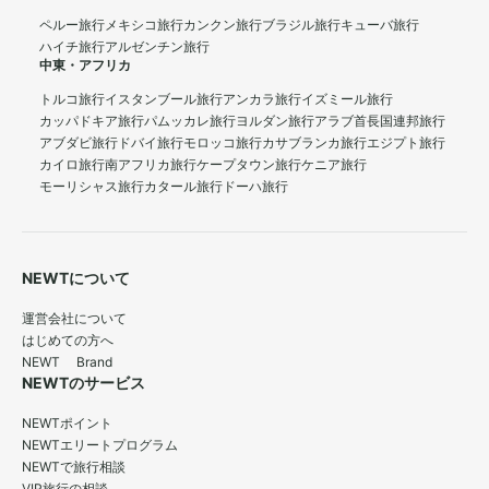
ペルー旅行
メキシコ旅行
カンクン旅行
ブラジル旅行
キューバ旅行
ハイチ旅行
アルゼンチン旅行
中東・アフリカ
トルコ旅行
イスタンブール旅行
アンカラ旅行
イズミール旅行
カッパドキア旅行
パムッカレ旅行
ヨルダン旅行
アラブ首長国連邦旅行
アブダビ旅行
ドバイ旅行
モロッコ旅行
カサブランカ旅行
エジプト旅行
カイロ旅行
南アフリカ旅行
ケープタウン旅行
ケニア旅行
モーリシャス旅行
カタール旅行
ドーハ旅行
NEWTについて
運営会社について
はじめての方へ
NEWT Brand
NEWTのサービス
NEWTポイント
NEWTエリートプログラム
NEWTで旅行相談