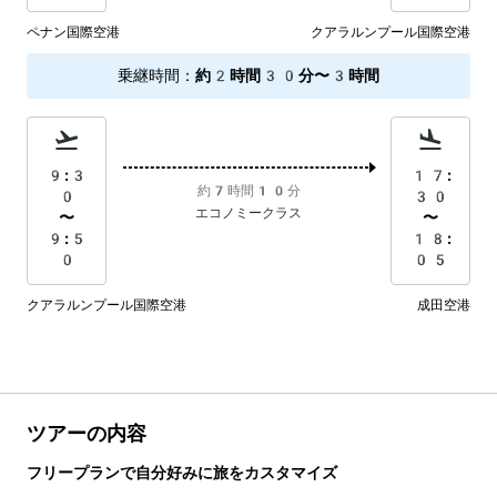
ペナン国際空港
クアラルンプール国際空港
乗継時間
：
約2時間30分〜3時間
9:3
17:
約7時間10分
0
30
エコノミークラス
〜
〜
9:5
18:
0
05
クアラルンプール国際空港
成田空港
ツアーの内容
フリープランで自分好みに旅をカスタマイズ