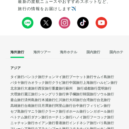
最新の渡航ニュースやおすすめスポットなど、
旅行の情報をお届けします✈️
海外旅行
海外ツアー
海外ホテル
国内旅行
国内ホテル
アジア
タイ旅行
バンコク旅行
チェンマイ旅行
プーケット旅行
サムイ島旅行
パタヤ旅行
カオラック旅行
クラビ旅行
中国旅行
上海旅行
ハルビン旅行
北京旅行
大連旅行
西安旅行
重慶旅行
蘇州 旅行
成都旅行
昆明旅行
大理旅行
麗江旅行
シャングリラ旅行
奔子欄旅行
韓国旅行
ソウル旅行
釜山旅行
済州島旅行
木浦旅行
仁川旅行
大邱旅行
台湾旅行
台北旅行
高雄旅行
台南旅行
日月潭旅行
阿里山旅行
台中旅行
フィリピン旅行
セブ島旅行
マニラ旅行
クラーク旅行
ボホール旅行
シンガポール旅行
ベトナム旅行
ダナン旅行
ホーチミン旅行
ハノイ旅行
フーコック旅行
ニャチャン旅行
ホイアン旅行
香港旅行
インドネシア旅行
バリ島旅行
マレーシア旅行
クアラルンプール旅行
コタキナバル旅行
ぺナン旅行