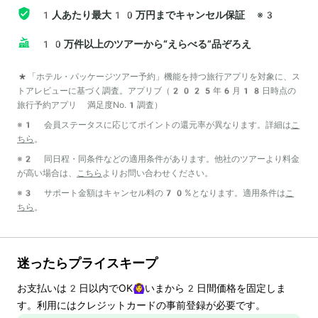
1人あたり最大10万円までキャンセル保証
※3
10万件以上のツアーから“えらべる”品ぞろえ
*「ホテル・パッケージツアー予約」機能を持つ旅行アプリを対象に、ス
トアレビューに基づく調査。アプリブ（2025年6月18日時点の
旅行予約アプリ 満足度No.1調査）
※1 会員ステータスに応じてポイントの還元率が異なります。詳細は
こ
ちら
。
※2 同日程・同条件などの適用条件があります。他社のツアーより料金
が高い場合は、
こちら
よりお問い合わせください。
※3 サポート金額はキャンセル料の70%となります。適用条件は
こ
ちら
。
迷ったらプライスキープ
お支払いは
2
日以内でOK🙆‍♀️いまから
2
日間価格を固定しま
す。利用にはクレジットカードの事前登録が必要です。