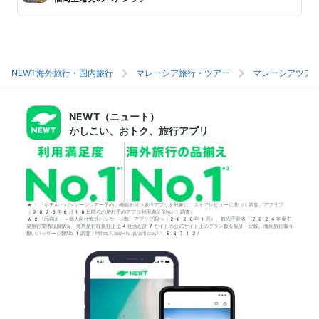
NEWT海外旅行・国内旅行
マレーシア旅行・ツアー
マレーシアツア
NEWT（ニュート）
かしこい、おトク、旅行アプリ
*1「ホテル・パッケージツアー予約」機能を持つ旅行アプリを対象に、ストアレビューに基づく調査。アプリブ
（2025年6月18日時点の旅行予約アプリ利用満足度No.1調査）
*2「品揃え」＝個人向け海外パッケージ数。アプリブ調べ（2026年1月）。観光庁発表「2024年度主
要旅行業者取扱状況」海外旅行取扱額上位4社含む計7サイトの公式サイト上のプラン数を集計・比較。海外旅行取り
扱いパッケージ数No.1調査：https://app-liv.jp/articles/155712/