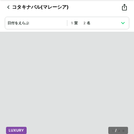
コタキナバル(マレーシア)
日付をえらぶ
1室 2名
LUXURY
1
/
38