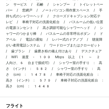
ン サービス / 石鹸 / シャンプー / トイレットペー
パー / 窓網戸 / ノートパソコン用作業スペース / 手
持ち式のシャワーヘッド / クローズドキャプション対応テ
レビ / 車椅子対応の洗面化粧台 / バスルームの低い位置
の電源コンセント / 高さ調節可能なシャワーヘッド / シ
ャワーのつかまり棒 / バスルームの非常呼出ボダン / ド
アベル / 電話の通知 / レバー式のドアノブ / 聴覚障
がい者用電話システム / ワードローブまたはクローゼット
/ 歯ブラシ / 歯磨き粉の備え付けあり / デスクチェア
/ WiFi 速度 - 100 Mbps 以上 (1 ～ 2
人向け、6 台まで接続可) / シャワー室の手すり : 高
さ (インチ) : 582 / シャワー室の手すり : 高
さ (cm) : 1478 / 車椅子対応の洗面化粧台 :
高さ (インチ) : 570 / 車椅子対応の洗面化粧台 :
高さ (cm) : 1448
フライト