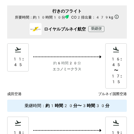
行きのフライト
所要時間：
約10時間10分
CO2排出量：
479kg
ロイヤルブルネイ航空
乗継便
11:
16:
約6時間20分
45
45
エコノミークラス
〜
17:
15
成田空港
ブルネイ国際空港
乗継時間
：
約1時間20分〜3時間30分
18:
19: