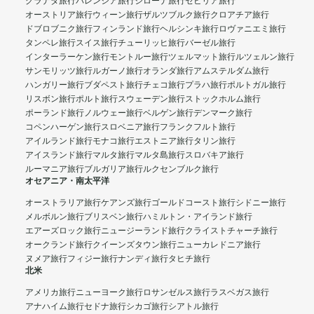
グラナダ旅行
バレンシア旅行
ジローナ旅行
セビリア旅行
オーストリア旅行
ウィーン旅行
ザルツブルク旅行
クロアチア旅行
ドブロブニク旅行
フィンランド旅行
ヘルシンキ旅行
ロヴァニエミ旅行
タンペレ旅行
スイス旅行
チューリッヒ旅行
バーゼル旅行
インターラーケン旅行
モントルー旅行
ツェルマット旅行
ルツェルン旅行
サンモリッツ旅行
ルガーノ旅行
オランダ旅行
アムステルダム旅行
ハンガリー旅行
ブダペスト旅行
チェコ旅行
プラハ旅行
ポルトガル旅行
リスボン旅行
ポルト旅行
スウェーデン旅行
ストックホルム旅行
ポーランド旅行
ノルウェー旅行
ベルゲン旅行
デンマーク旅行
コペンハーゲン旅行
スロベニア旅行
フランクフルト旅行
アイルランド旅行
モナコ旅行
エストニア旅行
タリン旅行
アイスランド旅行
マルタ旅行
マルタ島旅行
スロバキア旅行
ルーマニア旅行
ブルガリア旅行
ルクセンブルク旅行
オセアニア・南太平洋
オーストラリア旅行
ケアンズ旅行
ゴールドコースト旅行
シドニー旅行
メルボルン旅行
ブリスベン旅行
ハミルトン・アイランド旅行
エアーズロック旅行
ニュージーランド旅行
クライストチャーチ旅行
オークランド旅行
クイーンズタウン旅行
ニューカレドニア旅行
ヌメア旅行
フィジー旅行
ナンディ旅行
タヒチ旅行
北米
アメリカ旅行
ニューヨーク旅行
ロサンゼルス旅行
ラスベガス旅行
アナハイム旅行
セドナ旅行
シカゴ旅行
シアトル旅行