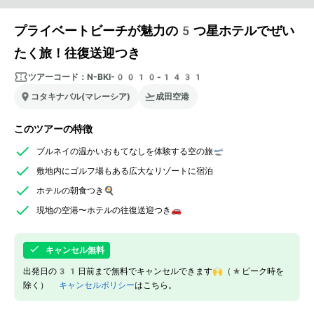
プライベートビーチが魅力の5つ星ホテルでぜい
たく旅！往復送迎つき
ツアーコード：
N-BKI-0010-1431
コタキナバル(マレーシア)
成田空港
このツアーの特徴
ブルネイの温かいおもてなしを体験する空の旅🛫
敷地内にゴルフ場もある広大なリゾートに宿泊
ホテルの朝食つき🍳
現地の空港〜ホテルの往復送迎つき🚗
キャンセル無料
出発日の31日前まで無料でキャンセルできます🙌（*ピーク時を
除く）
キャンセルポリシー
はこちら。