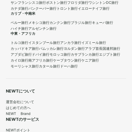
サンフランシスコ旅行
ボストン旅行
フロリダ旅行
ワシントンDC旅行
カナダ旅行
バンクーバー旅行
トロント旅行
イエローナイフ旅行
カリブ・中南米
ペルー旅行
メキシコ旅行
カンクン旅行
ブラジル旅行
キューバ旅行
ハイチ旅行
アルゼンチン旅行
中東・アフリカ
トルコ旅行
イスタンブール旅行
アンカラ旅行
イズミール旅行
カッパドキア旅行
パムッカレ旅行
ヨルダン旅行
アラブ首長国連邦旅行
アブダビ旅行
ドバイ旅行
モロッコ旅行
カサブランカ旅行
エジプト旅行
カイロ旅行
南アフリカ旅行
ケープタウン旅行
ケニア旅行
モーリシャス旅行
カタール旅行
ドーハ旅行
NEWTについて
運営会社について
はじめての方へ
NEWT Brand
NEWTのサービス
NEWTポイント