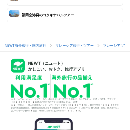
福岡空港発のコタキナバルツアー
NEWT海外旅行・国内旅行
マレーシア旅行・ツアー
マレーシアツア
NEWT（ニュート）
かしこい、おトク、旅行アプリ
*1「ホテル・パッケージツアー予約」機能を持つ旅行アプリを対象に、ストアレビューに基づく調査。アプリブ
（2025年6月18日時点の旅行予約アプリ利用満足度No.1調査）
*2「品揃え」＝個人向け海外パッケージ数。アプリブ調べ（2026年1月）。観光庁発表「2024年度主
要旅行業者取扱状況」海外旅行取扱額上位4社含む計7サイトの公式サイト上のプラン数を集計・比較。海外旅行取り
扱いパッケージ数No.1調査：https://app-liv.jp/articles/155712/