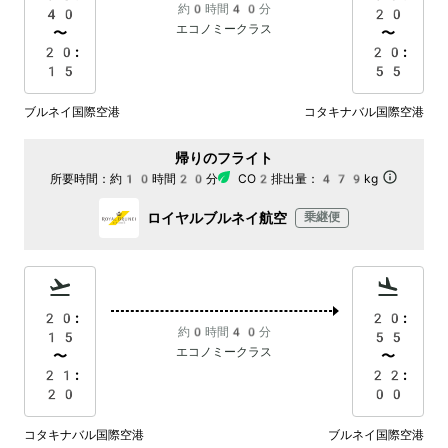
約0時間40分
40
20
エコノミークラス
〜
〜
20:
20:
15
55
ブルネイ国際空港
コタキナバル国際空港
帰りのフライト
所要時間：
約10時間20分
CO2排出量：
479kg
ロイヤルブルネイ航空
乗継便
20:
20:
約0時間40分
15
55
エコノミークラス
〜
〜
21:
22:
20
00
コタキナバル国際空港
ブルネイ国際空港