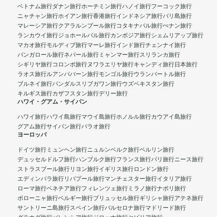
ベトナム旅行
ダナン旅行
ホーチミン旅行
ハノイ旅行
フーコック旅行
ニャチャン旅行
ホイアン旅行
香港旅行
インドネシア旅行
バリ島旅行
マレーシア旅行
クアラルンプール旅行
コタキナバル旅行
ぺナン旅行
ランカウイ旅行
ジョホールバル旅行
カンボジア旅行
シェムリアップ旅行
マカオ旅行
モルディブ旅行
マーレ旅行
インド旅行
チェンナイ旅行
バンガロール旅行
ネパール旅行
ミャンマー旅行
スリランカ旅行
シギリヤ旅行
コロンボ旅行
ヌワラエリヤ旅行
キャンディ旅行
日本旅行
ラオス旅行
ルアンパバーン旅行
モンゴル旅行
ウランバートル旅行
ブルネイ旅行
バンダルスリブガワン旅行
ウズベキスタン旅行
キルギス旅行
カザフスタン旅行
デリー旅行
ハワイ・グアム・サイパン
ハワイ旅行
ハワイ島旅行
マウイ島旅行
ホノルル旅行
カウアイ島旅行
グアム旅行
サイパン旅行
パラオ旅行
ヨーロッパ
ドイツ旅行
ミュンヘン旅行
ニュルンベルク旅行
ベルリン旅行
デュッセルドルフ旅行
ハンブルク旅行
フランス旅行
パリ旅行
ニース旅行
ストラスブール旅行
リヨン旅行
イギリス旅行
ロンドン旅行
エディンバラ旅行
リバプール旅行
マンチェスター旅行
イタリア旅行
ローマ旅行
ベネチア旅行
フィレンツェ旅行
ミラノ旅行
ナポリ旅行
ボローニャ旅行
ベルギー旅行
ブリュッセル旅行
ギリシャ旅行
アテネ旅行
サントリーニ島旅行
スペイン旅行
バルセロナ旅行
マドリード旅行