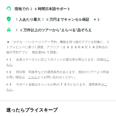
現地での24時間日本語サポート
1人あたり最大10万円までキャンセル保証
※3
10万件以上のツアーから“えらべる”品ぞろえ
*「ホテル・パッケージツアー予約」機能を持つ旅行アプリを対象に、ス
トアレビューに基づく調査。アプリブ（2025年6月18日時点の
旅行予約アプリ 満足度No.1調査）
※1 会員ステータスに応じてポイントの還元率が異なります。詳細は
こ
ちら
。
※2 同日程・同条件などの適用条件があります。他社のツアーより料金
が高い場合は、
こちら
よりお問い合わせください。
※3 サポート金額はキャンセル料の70%となります。適用条件は
こ
ちら
。
迷ったらプライスキープ