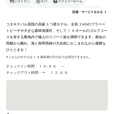
レストラン
スパ
ファミリールーム
バリアフリー
24時間対応のフロント
駐車場
設備・サービスをみる
ランドリー
空港送迎
コタキナバル屈指の高級5つ星ホテル。全長3kmのプラベー
トビーチや大きな森林保護区、そして18ホールのゴルフコー
スを有する敷地内で極上のリゾート旅を満喫できます。都会の
喧騒から離れ、海と熱帯雨林の大自然にかこまれながら優雅な
ひとときを！
※こちらのホテルは
18
歳未満の方のみでは宿泊できません。
チェックイン時間：
15:00 ～
チェックアウト時間：
〜 12:00