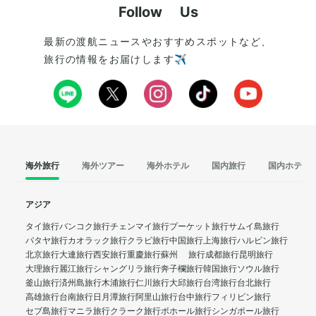
Follow Us
最新の渡航ニュースやおすすめスポットなど、
旅行の情報をお届けします✈️
海外旅行
海外ツアー
海外ホテル
国内旅行
国内ホテル
アジア
タイ旅行
バンコク旅行
チェンマイ旅行
プーケット旅行
サムイ島旅行
パタヤ旅行
カオラック旅行
クラビ旅行
中国旅行
上海旅行
ハルビン旅行
北京旅行
大連旅行
西安旅行
重慶旅行
蘇州 旅行
成都旅行
昆明旅行
大理旅行
麗江旅行
シャングリラ旅行
奔子欄旅行
韓国旅行
ソウル旅行
釜山旅行
済州島旅行
木浦旅行
仁川旅行
大邱旅行
台湾旅行
台北旅行
高雄旅行
台南旅行
日月潭旅行
阿里山旅行
台中旅行
フィリピン旅行
セブ島旅行
マニラ旅行
クラーク旅行
ボホール旅行
シンガポール旅行