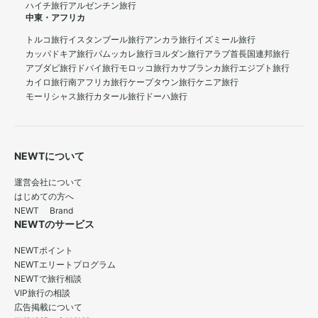
ハイチ旅行
アルゼンチン旅行
中東・アフリカ
トルコ旅行
イスタンブール旅行
アンカラ旅行
イズミール旅行
カッパドキア旅行
パムッカレ旅行
ヨルダン旅行
アラブ首長国連邦旅行
アブダビ旅行
ドバイ旅行
モロッコ旅行
カサブランカ旅行
エジプト旅行
カイロ旅行
南アフリカ旅行
ケープタウン旅行
ケニア旅行
モーリシャス旅行
カタール旅行
ドーハ旅行
NEWTについて
運営会社について
はじめての方へ
NEWT Brand
NEWTのサービス
NEWTポイント
NEWTエリートプログラム
NEWTで旅行相談
VIP旅行の相談
広告掲載について