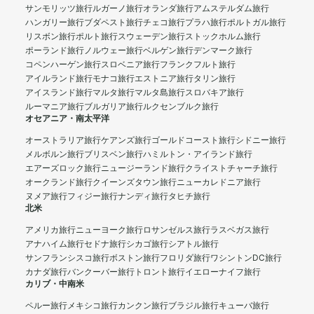
サンモリッツ旅行
ルガーノ旅行
オランダ旅行
アムステルダム旅行
ハンガリー旅行
ブダペスト旅行
チェコ旅行
プラハ旅行
ポルトガル旅行
リスボン旅行
ポルト旅行
スウェーデン旅行
ストックホルム旅行
ポーランド旅行
ノルウェー旅行
ベルゲン旅行
デンマーク旅行
コペンハーゲン旅行
スロベニア旅行
フランクフルト旅行
アイルランド旅行
モナコ旅行
エストニア旅行
タリン旅行
アイスランド旅行
マルタ旅行
マルタ島旅行
スロバキア旅行
ルーマニア旅行
ブルガリア旅行
ルクセンブルク旅行
オセアニア・南太平洋
オーストラリア旅行
ケアンズ旅行
ゴールドコースト旅行
シドニー旅行
メルボルン旅行
ブリスベン旅行
ハミルトン・アイランド旅行
エアーズロック旅行
ニュージーランド旅行
クライストチャーチ旅行
オークランド旅行
クイーンズタウン旅行
ニューカレドニア旅行
ヌメア旅行
フィジー旅行
ナンディ旅行
タヒチ旅行
北米
アメリカ旅行
ニューヨーク旅行
ロサンゼルス旅行
ラスベガス旅行
アナハイム旅行
セドナ旅行
シカゴ旅行
シアトル旅行
サンフランシスコ旅行
ボストン旅行
フロリダ旅行
ワシントンDC旅行
カナダ旅行
バンクーバー旅行
トロント旅行
イエローナイフ旅行
カリブ・中南米
ペルー旅行
メキシコ旅行
カンクン旅行
ブラジル旅行
キューバ旅行