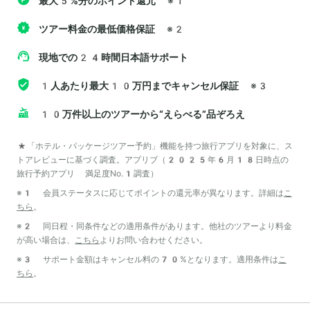
最大5%分のポイント還元
※1
ツアー料金の最低価格保証
※2
現地での24時間日本語サポート
1人あたり最大10万円までキャンセル保証
※3
10万件以上のツアーから“えらべる”品ぞろえ
*「ホテル・パッケージツアー予約」機能を持つ旅行アプリを対象に、ス
トアレビューに基づく調査。アプリブ（2025年6月18日時点の
旅行予約アプリ 満足度No.1調査）
※1 会員ステータスに応じてポイントの還元率が異なります。詳細は
こ
ちら
。
※2 同日程・同条件などの適用条件があります。他社のツアーより料金
が高い場合は、
こちら
よりお問い合わせください。
※3 サポート金額はキャンセル料の70%となります。適用条件は
こ
ちら
。