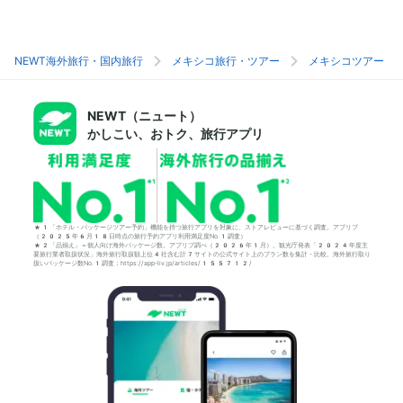
NEWT海外旅行・国内旅行
メキシコ旅行・ツアー
メキシコツアー
NEWT（ニュート）
かしこい、おトク、旅行アプリ
*1「ホテル・パッケージツアー予約」機能を持つ旅行アプリを対象に、ストアレビューに基づく調査。アプリブ
（2025年6月18日時点の旅行予約アプリ利用満足度No.1調査）
*2「品揃え」＝個人向け海外パッケージ数。アプリブ調べ（2026年1月）。観光庁発表「2024年度主
要旅行業者取扱状況」海外旅行取扱額上位4社含む計7サイトの公式サイト上のプラン数を集計・比較。海外旅行取り
扱いパッケージ数No.1調査：https://app-liv.jp/articles/155712/