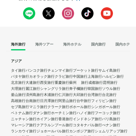
海外旅行
海外ツアー
海外ホテル
国内旅行
国内ホテル
アジア
タイ旅行
バンコク旅行
チェンマイ旅行
プーケット旅行
サムイ島旅行
パタヤ旅行
カオラック旅行
クラビ旅行
中国旅行
上海旅行
ハルビン旅行
北京旅行
大連旅行
西安旅行
重慶旅行
蘇州 旅行
成都旅行
昆明旅行
大理旅行
麗江旅行
シャングリラ旅行
奔子欄旅行
韓国旅行
ソウル旅行
釜山旅行
済州島旅行
木浦旅行
仁川旅行
大邱旅行
台湾旅行
台北旅行
高雄旅行
台南旅行
日月潭旅行
阿里山旅行
台中旅行
フィリピン旅行
セブ島旅行
マニラ旅行
クラーク旅行
ボホール旅行
シンガポール旅行
ベトナム旅行
ダナン旅行
ホーチミン旅行
ハノイ旅行
フーコック旅行
ニャチャン旅行
ホイアン旅行
香港旅行
インドネシア旅行
バリ島旅行
マレーシア旅行
クアラルンプール旅行
コタキナバル旅行
ぺナン旅行
ランカウイ旅行
ジョホールバル旅行
カンボジア旅行
シェムリアップ旅行