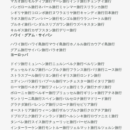
マカオ旅行
モルディブ旅行
マーレ旅行
インド旅行
チェンナイ旅行
バンガロール旅行
ネパール旅行
ミャンマー旅行
スリランカ旅行
シギリヤ旅行
コロンボ旅行
ヌワラエリヤ旅行
キャンディ旅行
日本旅行
ラオス旅行
ルアンパバーン旅行
モンゴル旅行
ウランバートル旅行
ブルネイ旅行
バンダルスリブガワン旅行
ウズベキスタン旅行
キルギス旅行
カザフスタン旅行
デリー旅行
ハワイ・グアム・サイパン
ハワイ旅行
ハワイ島旅行
マウイ島旅行
ホノルル旅行
カウアイ島旅行
グアム旅行
サイパン旅行
パラオ旅行
ヨーロッパ
ドイツ旅行
ミュンヘン旅行
ニュルンベルク旅行
ベルリン旅行
デュッセルドルフ旅行
ハンブルク旅行
フランス旅行
パリ旅行
ニース旅行
ストラスブール旅行
リヨン旅行
イギリス旅行
ロンドン旅行
エディンバラ旅行
リバプール旅行
マンチェスター旅行
イタリア旅行
ローマ旅行
ベネチア旅行
フィレンツェ旅行
ミラノ旅行
ナポリ旅行
ボローニャ旅行
ベルギー旅行
ブリュッセル旅行
ギリシャ旅行
アテネ旅行
サントリーニ島旅行
スペイン旅行
バルセロナ旅行
マドリード旅行
グラナダ旅行
バレンシア旅行
ジローナ旅行
セビリア旅行
オーストリア旅行
ウィーン旅行
ザルツブルク旅行
クロアチア旅行
ドブロブニク旅行
フィンランド旅行
ヘルシンキ旅行
ロヴァニエミ旅行
タンペレ旅行
スイス旅行
チューリッヒ旅行
バーゼル旅行
インターラーケン旅行
モントルー旅行
ツェルマット旅行
ルツェルン旅行