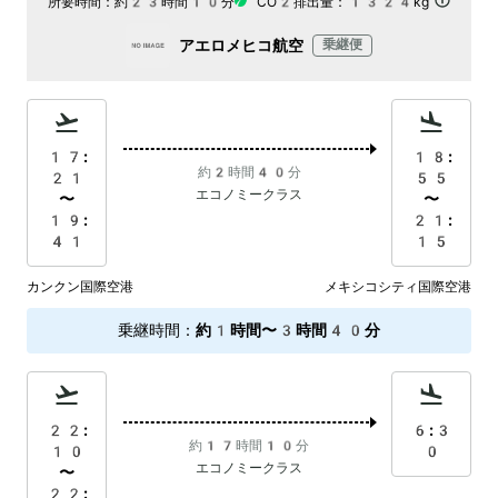
所要時間：
約23時間10分
CO2排出量：
1324kg
アエロメヒコ航空
乗継便
17:
18:
約2時間40分
21
55
エコノミークラス
〜
〜
19:
21:
41
15
カンクン国際空港
メキシコシティ国際空港
乗継時間
：
約1時間〜3時間40分
22:
6:3
約17時間10分
10
0
エコノミークラス
〜
22: