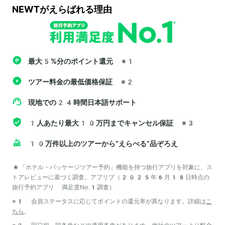
NEWTがえらばれる理由
最大5%分のポイント還元
※1
ツアー料金の最低価格保証
※2
現地での24時間日本語サポート
1人あたり最大10万円までキャンセル保証
※3
10万件以上のツアーから“えらべる”品ぞろえ
*「ホテル・パッケージツアー予約」機能を持つ旅行アプリを対象に、ス
トアレビューに基づく調査。アプリブ（2025年6月18日時点の
旅行予約アプリ 満足度No.1調査）
※1 会員ステータスに応じてポイントの還元率が異なります。詳細は
こ
ちら
。