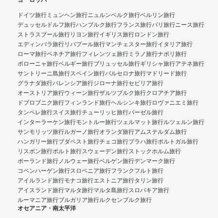
ヨーロッパ
ドイツ旅行
ミュンヘン旅行
ニュルンベルク旅行
ベルリン旅行
デュッセルドルフ旅行
ハンブルク旅行
フランス旅行
パリ旅行
ニース旅行
ストラスブール旅行
リヨン旅行
イギリス旅行
ロンドン旅行
エディンバラ旅行
リバプール旅行
マンチェスター旅行
イタリア旅行
ローマ旅行
ベネチア旅行
フィレンツェ旅行
ミラノ旅行
ナポリ旅行
ボローニャ旅行
ベルギー旅行
ブリュッセル旅行
ギリシャ旅行
アテネ旅行
サントリーニ島旅行
スペイン旅行
バルセロナ旅行
マドリード旅行
グラナダ旅行
バレンシア旅行
ジローナ旅行
セビリア旅行
オーストリア旅行
ウィーン旅行
ザルツブルク旅行
クロアチア旅行
ドブロブニク旅行
フィンランド旅行
ヘルシンキ旅行
ロヴァニエミ旅行
タンペレ旅行
スイス旅行
チューリッヒ旅行
バーゼル旅行
インターラーケン旅行
モントルー旅行
ツェルマット旅行
ルツェルン旅行
サンモリッツ旅行
ルガーノ旅行
オランダ旅行
アムステルダム旅行
ハンガリー旅行
ブダペスト旅行
チェコ旅行
プラハ旅行
ポルトガル旅行
リスボン旅行
ポルト旅行
スウェーデン旅行
ストックホルム旅行
ポーランド旅行
ノルウェー旅行
ベルゲン旅行
デンマーク旅行
コペンハーゲン旅行
スロベニア旅行
フランクフルト旅行
アイルランド旅行
モナコ旅行
エストニア旅行
タリン旅行
アイスランド旅行
マルタ旅行
マルタ島旅行
スロバキア旅行
ルーマニア旅行
ブルガリア旅行
ルクセンブルク旅行
オセアニア・南太平洋