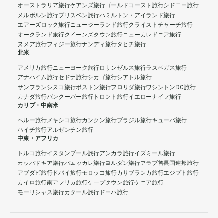
オーストラリア旅行
ケアンズ旅行
ゴールドコースト旅行
シドニー旅行
メルボルン旅行
ブリスベン旅行
ハミルトン・アイランド旅行
エアーズロック旅行
ニュージーランド旅行
クライストチャーチ旅行
オークランド旅行
クイーンズタウン旅行
ニューカレドニア旅行
ヌメア旅行
フィジー旅行
ナンディ旅行
タヒチ旅行
北米
アメリカ旅行
ニューヨーク旅行
ロサンゼルス旅行
ラスベガス旅行
アナハイム旅行
セドナ旅行
シカゴ旅行
シアトル旅行
サンフランシスコ旅行
ボストン旅行
フロリダ旅行
ワシントンDC旅行
カナダ旅行
バンクーバー旅行
トロント旅行
イエローナイフ旅行
カリブ・中南米
ペルー旅行
メキシコ旅行
カンクン旅行
ブラジル旅行
キューバ旅行
ハイチ旅行
アルゼンチン旅行
中東・アフリカ
トルコ旅行
イスタンブール旅行
アンカラ旅行
イズミール旅行
カッパドキア旅行
パムッカレ旅行
ヨルダン旅行
アラブ首長国連邦旅行
アブダビ旅行
ドバイ旅行
モロッコ旅行
カサブランカ旅行
エジプト旅行
カイロ旅行
南アフリカ旅行
ケープタウン旅行
ケニア旅行
モーリシャス旅行
カタール旅行
ドーハ旅行