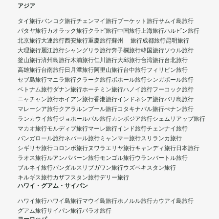
アジア
タイ旅行
バンコク旅行
チェンマイ旅行
プーケット旅行
サムイ島旅行
パタヤ旅行
カオラック旅行
クラビ旅行
中国旅行
上海旅行
ハルビン旅行
北京旅行
大連旅行
西安旅行
重慶旅行
蘇州 旅行
成都旅行
昆明旅行
大理旅行
麗江旅行
シャングリラ旅行
奔子欄旅行
韓国旅行
ソウル旅行
釜山旅行
済州島旅行
木浦旅行
仁川旅行
大邱旅行
台湾旅行
台北旅行
高雄旅行
台南旅行
日月潭旅行
阿里山旅行
台中旅行
フィリピン旅行
セブ島旅行
マニラ旅行
クラーク旅行
ボホール旅行
シンガポール旅行
ベトナム旅行
ダナン旅行
ホーチミン旅行
ハノイ旅行
フーコック旅行
ニャチャン旅行
ホイアン旅行
香港旅行
インドネシア旅行
バリ島旅行
マレーシア旅行
クアラルンプール旅行
コタキナバル旅行
ぺナン旅行
ランカウイ旅行
ジョホールバル旅行
カンボジア旅行
シェムリアップ旅行
マカオ旅行
モルディブ旅行
マーレ旅行
インド旅行
チェンナイ旅行
バンガロール旅行
ネパール旅行
ミャンマー旅行
スリランカ旅行
シギリヤ旅行
コロンボ旅行
ヌワラエリヤ旅行
キャンディ旅行
日本旅行
ラオス旅行
ルアンパバーン旅行
モンゴル旅行
ウランバートル旅行
ブルネイ旅行
バンダルスリブガワン旅行
ウズベキスタン旅行
キルギス旅行
カザフスタン旅行
デリー旅行
ハワイ・グアム・サイパン
ハワイ旅行
ハワイ島旅行
マウイ島旅行
ホノルル旅行
カウアイ島旅行
グアム旅行
サイパン旅行
パラオ旅行