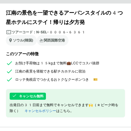
江南の景色を一望できるアーバンスタイルの4つ
星ホテルにステイ！帰りは夕方発
ツアーコード：
N-SEL-0006-6361
ソウル(韓国)
関西国際空港
このツアーの特徴
お預け手荷物は15kgまで無料💼LCCでコスパ抜群
江南の夜景を堪能できる駅チカホテルに宿泊
ロッテ免税店でつかえるおトクなクーポンつき 🎫
キャンセル無料
出発日の31日前まで無料でキャンセルできます🙌（*ピーク時を
除く）
キャンセルポリシー
はこちら。