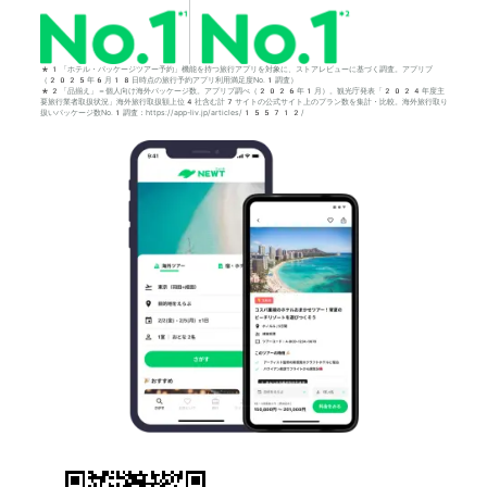
*1「ホテル・パッケージツアー予約」機能を持つ旅行アプリを対象に、ストアレビューに基づく調査。アプリブ
（2025年6月18日時点の旅行予約アプリ利用満足度No.1調査）
*2「品揃え」＝個人向け海外パッケージ数。アプリブ調べ（2026年1月）。観光庁発表「2024年度主
要旅行業者取扱状況」海外旅行取扱額上位4社含む計7サイトの公式サイト上のプラン数を集計・比較。海外旅行取り
扱いパッケージ数No.1調査：https://app-liv.jp/articles/155712/