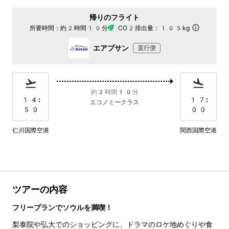
帰りのフライト
所要時間：
約2時間10分
CO2排出量：
105kg
エアプサン
直行便
約2時間10分
14:
17:
エコノミークラス
50
00
仁川国際空港
関西国際空港
ツアーの内容
フリープランでソウルを満喫！
梨泰院や弘大でのショッピングに、ドラマのロケ地めぐりや食