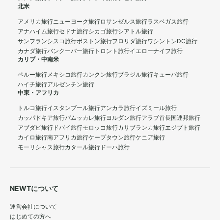
北米
アメリカ旅行
ニューヨーク旅行
ロサンゼルス旅行
ラスベガス旅行
アナハイム旅行
セドナ旅行
シカゴ旅行
シアトル旅行
サンフランシスコ旅行
ボストン旅行
フロリダ旅行
ワシントンDC旅行
カナダ旅行
バンクーバー旅行
トロント旅行
イエローナイフ旅行
カリブ・中南米
ペルー旅行
メキシコ旅行
カンクン旅行
ブラジル旅行
キューバ旅行
ハイチ旅行
アルゼンチン旅行
中東・アフリカ
トルコ旅行
イスタンブール旅行
アンカラ旅行
イズミール旅行
カッパドキア旅行
パムッカレ旅行
ヨルダン旅行
アラブ首長国連邦旅行
アブダビ旅行
ドバイ旅行
モロッコ旅行
カサブランカ旅行
エジプト旅行
カイロ旅行
南アフリカ旅行
ケープタウン旅行
ケニア旅行
モーリシャス旅行
カタール旅行
ドーハ旅行
NEWTについて
運営会社について
はじめての方へ