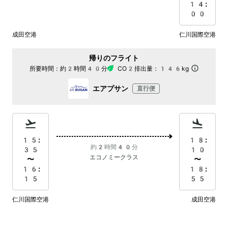
14:
00
成田空港
仁川国際空港
帰りのフライト
所要時間：
約2時間40分
CO2排出量：
146kg
エアプサン
直行便
15:
18:
約2時間40分
35
10
エコノミークラス
〜
〜
16:
18:
15
55
仁川国際空港
成田空港