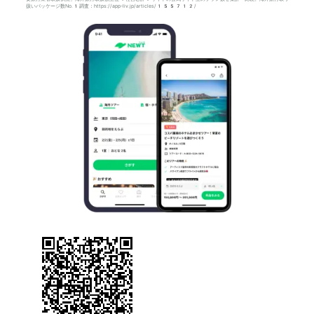
扱いパッケージ数No.1調査：https://app-liv.jp/articles/155712/