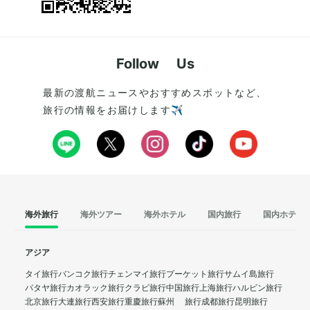
Follow Us
最新の渡航ニュースやおすすめスポットなど、
旅行の情報をお届けします✈️
海外旅行
海外ツアー
海外ホテル
国内旅行
国内ホテル
アジア
タイ旅行
バンコク旅行
チェンマイ旅行
プーケット旅行
サムイ島旅行
パタヤ旅行
カオラック旅行
クラビ旅行
中国旅行
上海旅行
ハルビン旅行
北京旅行
大連旅行
西安旅行
重慶旅行
蘇州 旅行
成都旅行
昆明旅行