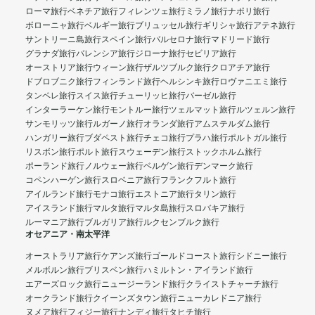
ローマ旅行
ベネチア旅行
フィレンツェ旅行
ミラノ旅行
ナポリ旅行
ボローニャ旅行
ベルギー旅行
ブリュッセル旅行
ギリシャ旅行
アテネ旅行
サントリーニ島旅行
スペイン旅行
バルセロナ旅行
マドリード旅行
グラナダ旅行
バレンシア旅行
ジローナ旅行
セビリア旅行
オーストリア旅行
ウィーン旅行
ザルツブルク旅行
クロアチア旅行
ドブロブニク旅行
フィンランド旅行
ヘルシンキ旅行
ロヴァニエミ旅行
タンペレ旅行
スイス旅行
チューリッヒ旅行
バーゼル旅行
インターラーケン旅行
モントルー旅行
ツェルマット旅行
ルツェルン旅行
サンモリッツ旅行
ルガーノ旅行
オランダ旅行
アムステルダム旅行
ハンガリー旅行
ブダペスト旅行
チェコ旅行
プラハ旅行
ポルトガル旅行
リスボン旅行
ポルト旅行
スウェーデン旅行
ストックホルム旅行
ポーランド旅行
ノルウェー旅行
ベルゲン旅行
デンマーク旅行
コペンハーゲン旅行
スロベニア旅行
フランクフルト旅行
アイルランド旅行
モナコ旅行
エストニア旅行
タリン旅行
アイスランド旅行
マルタ旅行
マルタ島旅行
スロバキア旅行
ルーマニア旅行
ブルガリア旅行
ルクセンブルク旅行
オセアニア・南太平洋
オーストラリア旅行
ケアンズ旅行
ゴールドコースト旅行
シドニー旅行
メルボルン旅行
ブリスベン旅行
ハミルトン・アイランド旅行
エアーズロック旅行
ニュージーランド旅行
クライストチャーチ旅行
オークランド旅行
クイーンズタウン旅行
ニューカレドニア旅行
ヌメア旅行
フィジー旅行
ナンディ旅行
タヒチ旅行