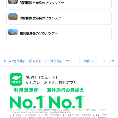
関西国際空港発のソウルツアー
中部国際空港発のソウルツアー
福岡空港発のソウルツアー
NEWT海外旅行・国内旅行
韓国旅行・ツアー
韓国ツアー
ソウル
NEWT（ニュート）
かしこい、おトク、旅行アプリ
*1「ホテル・パッケージツアー予約」機能を持つ旅行アプリを対象に、ストアレビューに基づく調査。アプリブ
（2025年6月18日時点の旅行予約アプリ利用満足度No.1調査）
*2「品揃え」＝個人向け海外パッケージ数。アプリブ調べ（2026年1月）。観光庁発表「2024年度主
要旅行業者取扱状況」海外旅行取扱額上位4社含む計7サイトの公式サイト上のプラン数を集計・比較。海外旅行取り