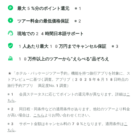
最大5%分のポイント還元
※1
ツアー料金の最低価格保証
※2
現地での24時間日本語サポート
1人あたり最大10万円までキャンセル保証
※3
10万件以上のツアーから“えらべる”品ぞろえ
*「ホテル・パッケージツアー予約」機能を持つ旅行アプリを対象に、ス
トアレビューに基づく調査。アプリブ（2025年6月18日時点の
旅行予約アプリ 満足度No.1調査）
※1 会員ステータスに応じてポイントの還元率が異なります。詳細は
こ
ちら
。
※2 同日程・同条件などの適用条件があります。他社のツアーより料金
が高い場合は、
こちら
よりお問い合わせください。
※3 サポート金額はキャンセル料の70%となります。適用条件は
こ
ちら
。