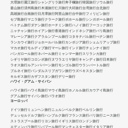
大理旅行
麗江旅行
シャングリラ旅行
奔子欄旅行
韓国旅行
ソウル旅行
釜山旅行
済州島旅行
木浦旅行
仁川旅行
大邱旅行
台湾旅行
台北旅行
高雄旅行
台南旅行
日月潭旅行
阿里山旅行
台中旅行
フィリピン旅行
セブ島旅行
マニラ旅行
クラーク旅行
ボホール旅行
シンガポール旅行
ベトナム旅行
ダナン旅行
ホーチミン旅行
ハノイ旅行
フーコック旅行
ニャチャン旅行
ホイアン旅行
香港旅行
インドネシア旅行
バリ島旅行
マレーシア旅行
クアラルンプール旅行
コタキナバル旅行
ぺナン旅行
ランカウイ旅行
ジョホールバル旅行
カンボジア旅行
シェムリアップ旅行
マカオ旅行
モルディブ旅行
マーレ旅行
インド旅行
チェンナイ旅行
バンガロール旅行
ネパール旅行
ミャンマー旅行
スリランカ旅行
シギリヤ旅行
コロンボ旅行
ヌワラエリヤ旅行
キャンディ旅行
日本旅行
ラオス旅行
ルアンパバーン旅行
モンゴル旅行
ウランバートル旅行
ブルネイ旅行
バンダルスリブガワン旅行
ウズベキスタン旅行
キルギス旅行
カザフスタン旅行
デリー旅行
ハワイ・グアム・サイパン
ハワイ旅行
ハワイ島旅行
マウイ島旅行
ホノルル旅行
カウアイ島旅行
グアム旅行
サイパン旅行
パラオ旅行
ヨーロッパ
ドイツ旅行
ミュンヘン旅行
ニュルンベルク旅行
ベルリン旅行
デュッセルドルフ旅行
ハンブルク旅行
フランス旅行
パリ旅行
ニース旅行
ストラスブール旅行
リヨン旅行
イギリス旅行
ロンドン旅行
エディンバラ旅行
リバプール旅行
マンチェスター旅行
イタリア旅行