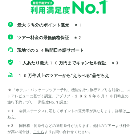
最大5%分のポイント還元
※1
ツアー料金の最低価格保証
※2
現地での24時間日本語サポート
1人あたり最大10万円までキャンセル保証
※3
10万件以上のツアーから“えらべる”品ぞろえ
*「ホテル・パッケージツアー予約」機能を持つ旅行アプリを対象に、ス
トアレビューに基づく調査。アプリブ（2025年6月18日時点の
旅行予約アプリ 満足度No.1調査）
※1 会員ステータスに応じてポイントの還元率が異なります。詳細は
こ
ちら
。
※2 同日程・同条件などの適用条件があります。他社のツアーより料金
が高い場合は、
こちら
よりお問い合わせください。