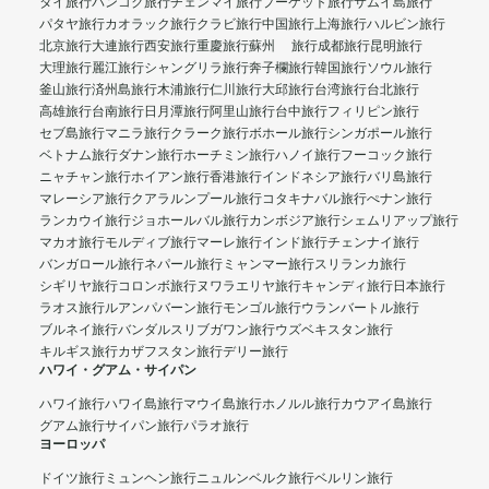
タイ旅行
バンコク旅行
チェンマイ旅行
プーケット旅行
サムイ島旅行
パタヤ旅行
カオラック旅行
クラビ旅行
中国旅行
上海旅行
ハルビン旅行
北京旅行
大連旅行
西安旅行
重慶旅行
蘇州 旅行
成都旅行
昆明旅行
大理旅行
麗江旅行
シャングリラ旅行
奔子欄旅行
韓国旅行
ソウル旅行
釜山旅行
済州島旅行
木浦旅行
仁川旅行
大邱旅行
台湾旅行
台北旅行
高雄旅行
台南旅行
日月潭旅行
阿里山旅行
台中旅行
フィリピン旅行
セブ島旅行
マニラ旅行
クラーク旅行
ボホール旅行
シンガポール旅行
ベトナム旅行
ダナン旅行
ホーチミン旅行
ハノイ旅行
フーコック旅行
ニャチャン旅行
ホイアン旅行
香港旅行
インドネシア旅行
バリ島旅行
マレーシア旅行
クアラルンプール旅行
コタキナバル旅行
ぺナン旅行
ランカウイ旅行
ジョホールバル旅行
カンボジア旅行
シェムリアップ旅行
マカオ旅行
モルディブ旅行
マーレ旅行
インド旅行
チェンナイ旅行
バンガロール旅行
ネパール旅行
ミャンマー旅行
スリランカ旅行
シギリヤ旅行
コロンボ旅行
ヌワラエリヤ旅行
キャンディ旅行
日本旅行
ラオス旅行
ルアンパバーン旅行
モンゴル旅行
ウランバートル旅行
ブルネイ旅行
バンダルスリブガワン旅行
ウズベキスタン旅行
キルギス旅行
カザフスタン旅行
デリー旅行
ハワイ・グアム・サイパン
ハワイ旅行
ハワイ島旅行
マウイ島旅行
ホノルル旅行
カウアイ島旅行
グアム旅行
サイパン旅行
パラオ旅行
ヨーロッパ
ドイツ旅行
ミュンヘン旅行
ニュルンベルク旅行
ベルリン旅行