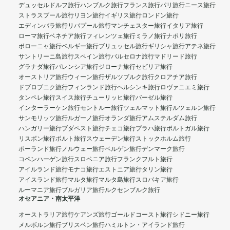
デュッセルドルフ旅行
ハンブルク旅行
フランス旅行
パリ旅行
ニース旅行
ストラスブール旅行
リヨン旅行
イギリス旅行
ロンドン旅行
エディンバラ旅行
リバプール旅行
マンチェスター旅行
イタリア旅行
ローマ旅行
ベネチア旅行
フィレンツェ旅行
ミラノ旅行
ナポリ旅行
ボローニャ旅行
ベルギー旅行
ブリュッセル旅行
ギリシャ旅行
アテネ旅行
サントリーニ島旅行
スペイン旅行
バルセロナ旅行
マドリード旅行
グラナダ旅行
バレンシア旅行
ジローナ旅行
セビリア旅行
オーストリア旅行
ウィーン旅行
ザルツブルク旅行
クロアチア旅行
ドブロブニク旅行
フィンランド旅行
ヘルシンキ旅行
ロヴァニエミ旅行
タンペレ旅行
スイス旅行
チューリッヒ旅行
バーゼル旅行
インターラーケン旅行
モントルー旅行
ツェルマット旅行
ルツェルン旅行
サンモリッツ旅行
ルガーノ旅行
オランダ旅行
アムステルダム旅行
ハンガリー旅行
ブダペスト旅行
チェコ旅行
プラハ旅行
ポルトガル旅行
リスボン旅行
ポルト旅行
スウェーデン旅行
ストックホルム旅行
ポーランド旅行
ノルウェー旅行
ベルゲン旅行
デンマーク旅行
コペンハーゲン旅行
スロベニア旅行
フランクフルト旅行
アイルランド旅行
モナコ旅行
エストニア旅行
タリン旅行
アイスランド旅行
マルタ旅行
マルタ島旅行
スロバキア旅行
ルーマニア旅行
ブルガリア旅行
ルクセンブルク旅行
オセアニア・南太平洋
オーストラリア旅行
ケアンズ旅行
ゴールドコースト旅行
シドニー旅行
メルボルン旅行
ブリスベン旅行
ハミルトン・アイランド旅行