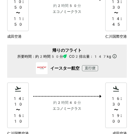
10:
13:
約2時間50分
50
30
エコノミークラス
〜
〜
11:
14:
50
45
成田空港
仁川国際空港
帰りのフライト
所要時間：
約2時間50分
CO2排出量：
147kg
イースター航空
直行便
14:
16:
約2時間40分
10
30
エコノミークラス
〜
〜
16:
19:
10
00
仁川国際空港
成田空港