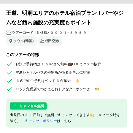
王道、明洞エリアのホテル宿泊プラン！バーやジ
ムなど館内施設の充実度もポイント
ツアーコード：
N-SEL-0001-5959
ソウル(韓国)
成田空港
このツアーの特徴
お預け手荷物は15kgまで無料💼LCCでコスパ抜群
空港シャトルバスの停留所があるホテルに宿泊
3名でのご予約はベッド3台確約 👌
ロッテ免税店でつかえるおトクなクーポンつき 🎫
キャンセル無料
出発日の31日前まで無料でキャンセルできます🙌（*ピーク時を
除く）
キャンセルポリシー
はこちら。