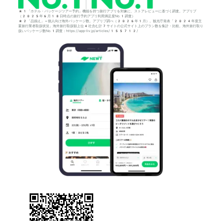
*1「ホテル・パッケージツアー予約」機能を持つ旅行アプリを対象に、ストアレビューに基づく調査。アプリブ
（2025年6月18日時点の旅行予約アプリ利用満足度No.1調査）
*2「品揃え」＝個人向け海外パッケージ数。アプリブ調べ（2026年1月）。観光庁発表「2024年度主
要旅行業者取扱状況」海外旅行取扱額上位4社含む計7サイトの公式サイト上のプラン数を集計・比較。海外旅行取り
扱いパッケージ数No.1調査：https://app-liv.jp/articles/155712/