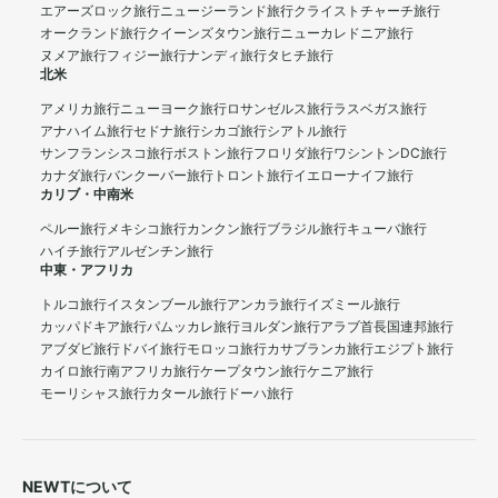
エアーズロック旅行
ニュージーランド旅行
クライストチャーチ旅行
オークランド旅行
クイーンズタウン旅行
ニューカレドニア旅行
ヌメア旅行
フィジー旅行
ナンディ旅行
タヒチ旅行
北米
アメリカ旅行
ニューヨーク旅行
ロサンゼルス旅行
ラスベガス旅行
アナハイム旅行
セドナ旅行
シカゴ旅行
シアトル旅行
サンフランシスコ旅行
ボストン旅行
フロリダ旅行
ワシントンDC旅行
カナダ旅行
バンクーバー旅行
トロント旅行
イエローナイフ旅行
カリブ・中南米
ペルー旅行
メキシコ旅行
カンクン旅行
ブラジル旅行
キューバ旅行
ハイチ旅行
アルゼンチン旅行
中東・アフリカ
トルコ旅行
イスタンブール旅行
アンカラ旅行
イズミール旅行
カッパドキア旅行
パムッカレ旅行
ヨルダン旅行
アラブ首長国連邦旅行
アブダビ旅行
ドバイ旅行
モロッコ旅行
カサブランカ旅行
エジプト旅行
カイロ旅行
南アフリカ旅行
ケープタウン旅行
ケニア旅行
モーリシャス旅行
カタール旅行
ドーハ旅行
NEWTについて