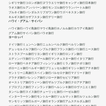
シギリヤ旅行
コロンボ旅行
ヌワラエリヤ旅行
キャンディ旅行
日本旅行
ラオス旅行
ルアンパバーン旅行
モンゴル旅行
ウランバートル旅行
ブルネイ旅行
バンダルスリブガワン旅行
ウズベキスタン旅行
キルギス旅行
カザフスタン旅行
デリー旅行
ハワイ・グアム・サイパン
ハワイ旅行
ハワイ島旅行
マウイ島旅行
ホノルル旅行
カウアイ島旅行
グアム旅行
サイパン旅行
パラオ旅行
ヨーロッパ
ドイツ旅行
ミュンヘン旅行
ニュルンベルク旅行
ベルリン旅行
デュッセルドルフ旅行
ハンブルク旅行
フランス旅行
パリ旅行
ニース旅行
ストラスブール旅行
リヨン旅行
イギリス旅行
ロンドン旅行
エディンバラ旅行
リバプール旅行
マンチェスター旅行
イタリア旅行
ローマ旅行
ベネチア旅行
フィレンツェ旅行
ミラノ旅行
ナポリ旅行
ボローニャ旅行
ベルギー旅行
ブリュッセル旅行
ギリシャ旅行
アテネ旅行
サントリーニ島旅行
スペイン旅行
バルセロナ旅行
マドリード旅行
グラナダ旅行
バレンシア旅行
ジローナ旅行
セビリア旅行
オーストリア旅行
ウィーン旅行
ザルツブルク旅行
クロアチア旅行
ドブロブニク旅行
フィンランド旅行
ヘルシンキ旅行
ロヴァニエミ旅行
タンペレ旅行
スイス旅行
チューリッヒ旅行
バーゼル旅行
インターラーケン旅行
モントルー旅行
ツェルマット旅行
ルツェルン旅行
サンモリッツ旅行
ルガーノ旅行
オランダ旅行
アムステルダム旅行