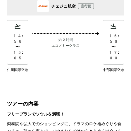
チェジュ航空
直行便
14:
16:
約2時間
50
50
エコノミークラス
〜
〜
15:
17:
05
00
仁川国際空港
中部国際空港
ツアーの内容
フリープランでソウルを満喫！
梨泰院や弘大でのショッピングに、ドラマのロケ地めぐりや食
べ歩き。朝から夜まで、ソウルならではの心ときめく出会いを