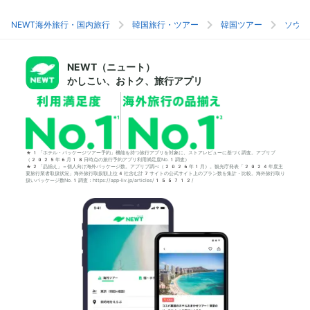
NEWT海外旅行・国内旅行
韓国旅行・ツアー
韓国ツアー
ソウル
NEWT（ニュート）
かしこい、おトク、旅行アプリ
*1「ホテル・パッケージツアー予約」機能を持つ旅行アプリを対象に、ストアレビューに基づく調査。アプリブ
（2025年6月18日時点の旅行予約アプリ利用満足度No.1調査）
*2「品揃え」＝個人向け海外パッケージ数。アプリブ調べ（2026年1月）。観光庁発表「2024年度主
要旅行業者取扱状況」海外旅行取扱額上位4社含む計7サイトの公式サイト上のプラン数を集計・比較。海外旅行取り
扱いパッケージ数No.1調査：https://app-liv.jp/articles/155712/