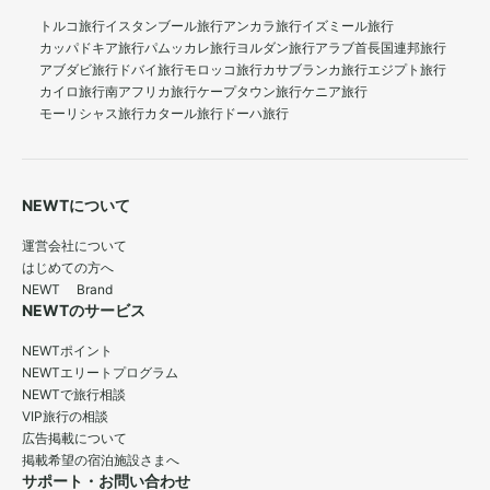
トルコ旅行
イスタンブール旅行
アンカラ旅行
イズミール旅行
カッパドキア旅行
パムッカレ旅行
ヨルダン旅行
アラブ首長国連邦旅行
アブダビ旅行
ドバイ旅行
モロッコ旅行
カサブランカ旅行
エジプト旅行
カイロ旅行
南アフリカ旅行
ケープタウン旅行
ケニア旅行
モーリシャス旅行
カタール旅行
ドーハ旅行
NEWTについて
運営会社について
はじめての方へ
NEWT Brand
NEWTのサービス
NEWTポイント
NEWTエリートプログラム
NEWTで旅行相談
VIP旅行の相談
広告掲載について
掲載希望の宿泊施設さまへ
サポート・お問い合わせ