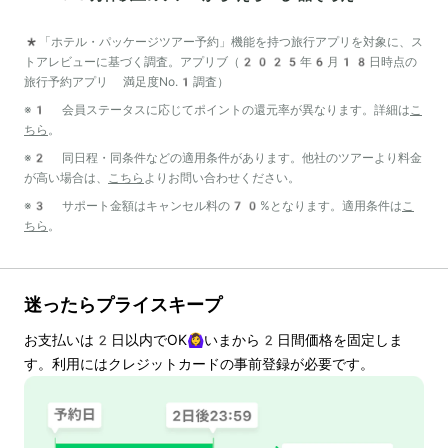
*「ホテル・パッケージツアー予約」機能を持つ旅行アプリを対象に、ス
トアレビューに基づく調査。アプリブ（2025年6月18日時点の
旅行予約アプリ 満足度No.1調査）
※1 会員ステータスに応じてポイントの還元率が異なります。詳細は
こ
ちら
。
※2 同日程・同条件などの適用条件があります。他社のツアーより料金
が高い場合は、
こちら
よりお問い合わせください。
※3 サポート金額はキャンセル料の70%となります。適用条件は
こ
ちら
。
迷ったらプライスキープ
お支払いは
2
日以内でOK🙆‍♀️いまから
2
日間価格を固定しま
す。利用にはクレジットカードの事前登録が必要です。