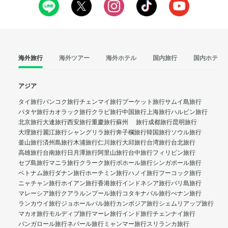
海外旅行
海外ツアー
海外ホテル
国内旅行
国内ホテル
アジア
タイ旅行
バンコク旅行
チェンマイ旅行
プーケット旅行
サムイ島旅行
パタヤ旅行
カオラック旅行
クラビ旅行
中国旅行
上海旅行
ハルビン旅行
北京旅行
大連旅行
西安旅行
重慶旅行
蘇州 旅行
成都旅行
昆明旅行
大理旅行
麗江旅行
シャングリラ旅行
奔子欄旅行
韓国旅行
ソウル旅行
釜山旅行
済州島旅行
木浦旅行
仁川旅行
大邱旅行
台湾旅行
台北旅行
高雄旅行
台南旅行
日月潭旅行
阿里山旅行
台中旅行
フィリピン旅行
セブ島旅行
マニラ旅行
クラーク旅行
ボホール旅行
シンガポール旅行
ベトナム旅行
ダナン旅行
ホーチミン旅行
ハノイ旅行
フーコック旅行
ニャチャン旅行
ホイアン旅行
香港旅行
インドネシア旅行
バリ島旅行
マレーシア旅行
クアラルンプール旅行
コタキナバル旅行
ぺナン旅行
ランカウイ旅行
ジョホールバル旅行
カンボジア旅行
シェムリアップ旅行
マカオ旅行
モルディブ旅行
マーレ旅行
インド旅行
チェンナイ旅行
バンガロール旅行
ネパール旅行
ミャンマー旅行
スリランカ旅行