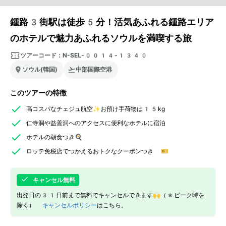
鍾路3街駅は徒歩5分！活気あふれる鍾路エリア
のホテルで魅力あふれるソウルを満喫する旅
ツアーコード：
N-SEL-0014-1340
ソウル(韓国)
中部国際空港
このツアーの特徴
高コスパなチェジュ航空✨お預け手荷物は15kg
仁寺洞や益善洞へのアクセスに便利なホテルに宿泊
ホテルの朝食つき🍳
ロッテ免税店でつかえるおトクなクーポンつき 🎫
キャンセル無料
出発日の31日前まで無料でキャンセルできます🙌（*ピーク時を
除く）
キャンセルポリシー
はこちら。