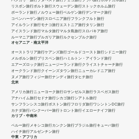
ハンガリー旅行
ブダペスト旅行
チェコ旅行
プラハ旅行
ポルトガル旅行
リスボン旅行
ポルト旅行
スウェーデン旅行
ストックホルム旅行
ポーランド旅行
ノルウェー旅行
ベルゲン旅行
デンマーク旅行
コペンハーゲン旅行
スロベニア旅行
フランクフルト旅行
アイルランド旅行
モナコ旅行
エストニア旅行
タリン旅行
アイスランド旅行
マルタ旅行
マルタ島旅行
スロバキア旅行
ルーマニア旅行
ブルガリア旅行
ルクセンブルク旅行
オセアニア・南太平洋
オーストラリア旅行
ケアンズ旅行
ゴールドコースト旅行
シドニー旅行
メルボルン旅行
ブリスベン旅行
ハミルトン・アイランド旅行
エアーズロック旅行
ニュージーランド旅行
クライストチャーチ旅行
オークランド旅行
クイーンズタウン旅行
ニューカレドニア旅行
ヌメア旅行
フィジー旅行
ナンディ旅行
タヒチ旅行
北米
アメリカ旅行
ニューヨーク旅行
ロサンゼルス旅行
ラスベガス旅行
アナハイム旅行
セドナ旅行
シカゴ旅行
シアトル旅行
サンフランシスコ旅行
ボストン旅行
フロリダ旅行
ワシントンDC旅行
カナダ旅行
バンクーバー旅行
トロント旅行
イエローナイフ旅行
カリブ・中南米
ペルー旅行
メキシコ旅行
カンクン旅行
ブラジル旅行
キューバ旅行
ハイチ旅行
アルゼンチン旅行
中東・アフリカ