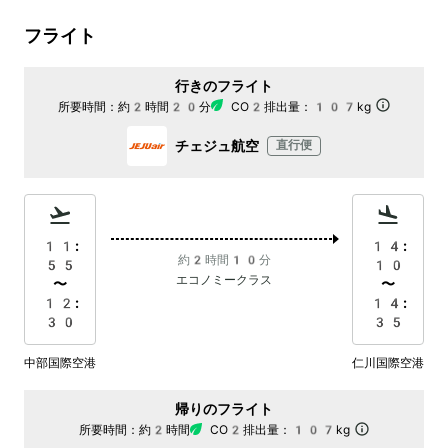
フライト
行きのフライト
所要時間：
約2時間20分
CO2排出量：
107kg
チェジュ航空
直行便
11:
14:
約2時間10分
55
10
エコノミークラス
〜
〜
12:
14:
30
35
中部国際空港
仁川国際空港
帰りのフライト
所要時間：
約2時間
CO2排出量：
107kg