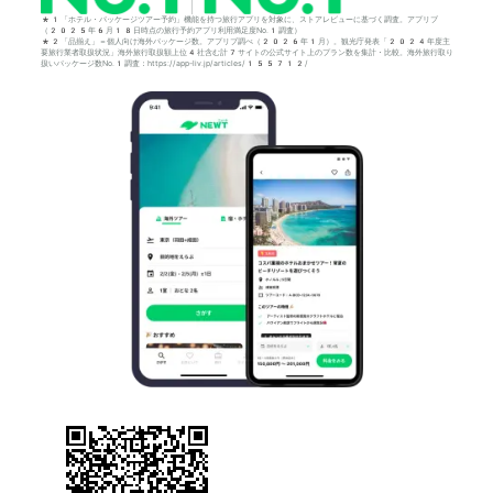
*1「ホテル・パッケージツアー予約」機能を持つ旅行アプリを対象に、ストアレビューに基づく調査。アプリブ
（2025年6月18日時点の旅行予約アプリ利用満足度No.1調査）
*2「品揃え」＝個人向け海外パッケージ数。アプリブ調べ（2026年1月）。観光庁発表「2024年度主
要旅行業者取扱状況」海外旅行取扱額上位4社含む計7サイトの公式サイト上のプラン数を集計・比較。海外旅行取り
扱いパッケージ数No.1調査：https://app-liv.jp/articles/155712/