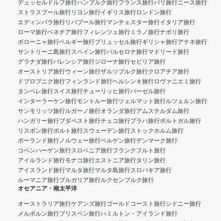
デュッセルドルフ旅行
ハンブルク旅行
フランス旅行
パリ旅行
ニース旅行
ストラスブール旅行
リヨン旅行
イギリス旅行
ロンドン旅行
エディンバラ旅行
リバプール旅行
マンチェスター旅行
イタリア旅行
ローマ旅行
ベネチア旅行
フィレンツェ旅行
ミラノ旅行
ナポリ旅行
ボローニャ旅行
ベルギー旅行
ブリュッセル旅行
ギリシャ旅行
アテネ旅行
サントリーニ島旅行
スペイン旅行
バルセロナ旅行
マドリード旅行
グラナダ旅行
バレンシア旅行
ジローナ旅行
セビリア旅行
オーストリア旅行
ウィーン旅行
ザルツブルク旅行
クロアチア旅行
ドブロブニク旅行
フィンランド旅行
ヘルシンキ旅行
ロヴァニエミ旅行
タンペレ旅行
スイス旅行
チューリッヒ旅行
バーゼル旅行
インターラーケン旅行
モントルー旅行
ツェルマット旅行
ルツェルン旅行
サンモリッツ旅行
ルガーノ旅行
オランダ旅行
アムステルダム旅行
ハンガリー旅行
ブダペスト旅行
チェコ旅行
プラハ旅行
ポルトガル旅行
リスボン旅行
ポルト旅行
スウェーデン旅行
ストックホルム旅行
ポーランド旅行
ノルウェー旅行
ベルゲン旅行
デンマーク旅行
コペンハーゲン旅行
スロベニア旅行
フランクフルト旅行
アイルランド旅行
モナコ旅行
エストニア旅行
タリン旅行
アイスランド旅行
マルタ旅行
マルタ島旅行
スロバキア旅行
ルーマニア旅行
ブルガリア旅行
ルクセンブルク旅行
オセアニア・南太平洋
オーストラリア旅行
ケアンズ旅行
ゴールドコースト旅行
シドニー旅行
メルボルン旅行
ブリスベン旅行
ハミルトン・アイランド旅行