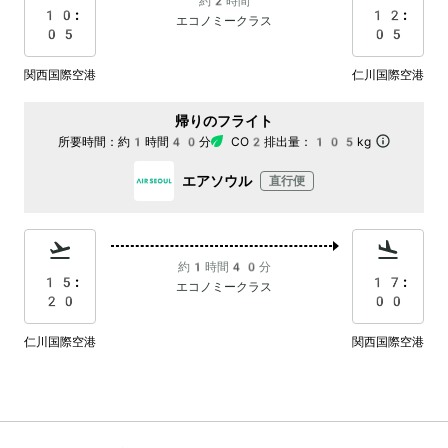
約2時間
10:
12:
エコノミークラス
05
05
関西国際空港
仁川国際空港
帰りのフライト
所要時間：
約1時間40分
CO2排出量：
105kg
エアソウル
直行便
約1時間40分
15:
17:
エコノミークラス
20
00
仁川国際空港
関西国際空港