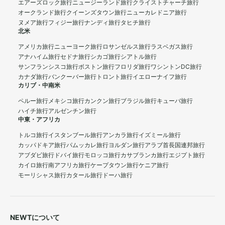
エアーズロック旅行
ニュージーランド旅行
クライストチャーチ旅行
オークランド旅行
クイーンズタウン旅行
ニューカレドニア旅行
ヌメア旅行
フィジー旅行
ナンディ旅行
タヒチ旅行
北米
アメリカ旅行
ニューヨーク旅行
ロサンゼルス旅行
ラスベガス旅行
アナハイム旅行
セドナ旅行
シカゴ旅行
シアトル旅行
サンフランシスコ旅行
ボストン旅行
フロリダ旅行
ワシントンDC旅行
カナダ旅行
バンクーバー旅行
トロント旅行
イエローナイフ旅行
カリブ・中南米
ペルー旅行
メキシコ旅行
カンクン旅行
ブラジル旅行
キューバ旅行
ハイチ旅行
アルゼンチン旅行
中東・アフリカ
トルコ旅行
イスタンブール旅行
アンカラ旅行
イズミール旅行
カッパドキア旅行
パムッカレ旅行
ヨルダン旅行
アラブ首長国連邦旅行
アブダビ旅行
ドバイ旅行
モロッコ旅行
カサブランカ旅行
エジプト旅行
カイロ旅行
南アフリカ旅行
ケープタウン旅行
ケニア旅行
モーリシャス旅行
カタール旅行
ドーハ旅行
NEWTについて