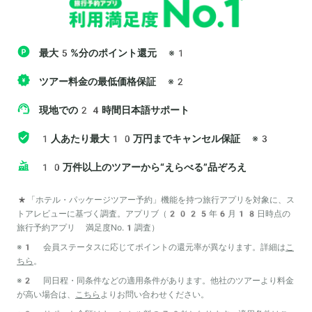
最大5%分のポイント還元
※1
ツアー料金の最低価格保証
※2
現地での24時間日本語サポート
1人あたり最大10万円までキャンセル保証
※3
10万件以上のツアーから“えらべる”品ぞろえ
*「ホテル・パッケージツアー予約」機能を持つ旅行アプリを対象に、ス
トアレビューに基づく調査。アプリブ（2025年6月18日時点の
旅行予約アプリ 満足度No.1調査）
※1 会員ステータスに応じてポイントの還元率が異なります。詳細は
こ
ちら
。
※2 同日程・同条件などの適用条件があります。他社のツアーより料金
が高い場合は、
こちら
よりお問い合わせください。