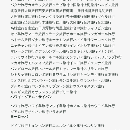
パタヤ旅行
カオラック旅行
クラビ旅行
中国旅行
上海旅行
ハルビン旅行
北京旅行
大連旅行
西安旅行
重慶旅行
蘇州 旅行
成都旅行
昆明旅行
大理旅行
麗江旅行
シャングリラ旅行
奔子欄旅行
韓国旅行
ソウル旅行
釜山旅行
済州島旅行
木浦旅行
仁川旅行
大邱旅行
台湾旅行
台北旅行
高雄旅行
台南旅行
日月潭旅行
阿里山旅行
台中旅行
フィリピン旅行
セブ島旅行
マニラ旅行
クラーク旅行
ボホール旅行
シンガポール旅行
ベトナム旅行
ダナン旅行
ホーチミン旅行
ハノイ旅行
フーコック旅行
ニャチャン旅行
ホイアン旅行
香港旅行
インドネシア旅行
バリ島旅行
マレーシア旅行
クアラルンプール旅行
コタキナバル旅行
ぺナン旅行
ランカウイ旅行
ジョホールバル旅行
カンボジア旅行
シェムリアップ旅行
マカオ旅行
モルディブ旅行
マーレ旅行
インド旅行
チェンナイ旅行
バンガロール旅行
ネパール旅行
ミャンマー旅行
スリランカ旅行
シギリヤ旅行
コロンボ旅行
ヌワラエリヤ旅行
キャンディ旅行
日本旅行
ラオス旅行
ルアンパバーン旅行
モンゴル旅行
ウランバートル旅行
ブルネイ旅行
バンダルスリブガワン旅行
ウズベキスタン旅行
キルギス旅行
カザフスタン旅行
デリー旅行
ハワイ・グアム・サイパン
ハワイ旅行
ハワイ島旅行
マウイ島旅行
ホノルル旅行
カウアイ島旅行
グアム旅行
サイパン旅行
パラオ旅行
ヨーロッパ
ドイツ旅行
ミュンヘン旅行
ニュルンベルク旅行
ベルリン旅行