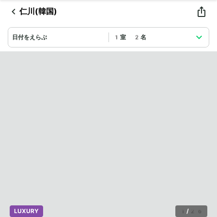
仁川(韓国)
日付をえらぶ
1室 2名
LUXURY
1
/
26