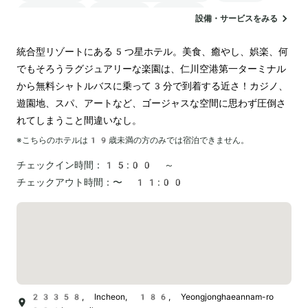
ランドリー
空港送迎
カジノ
設備・サービスをみる
統合型リゾートにある5つ星ホテル。美食、癒やし、娯楽、何
でもそろうラグジュアリーな楽園は、仁川空港第一ターミナル
から無料シャトルバスに乗って3分で到着する近さ！カジノ、
遊園地、スパ、アートなど、ゴージャスな空間に思わず圧倒さ
れてしまうこと間違いなし。
※こちらのホテルは
19
歳未満の方のみでは宿泊できません。
チェックイン時間：
15:00 ～
チェックアウト時間：
〜 11:00
23358, Incheon, 186, Yeongjonghaeannam-ro