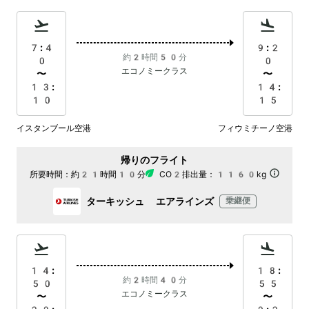
7:4
9:2
約2時間50分
0
0
エコノミークラス
〜
〜
13:
14:
10
15
イスタンブール空港
フィウミチーノ空港
帰りのフライト
所要時間：
約21時間10分
CO2排出量：
1160kg
ターキッシュ エアラインズ
乗継便
14:
18:
約2時間40分
50
55
エコノミークラス
〜
〜