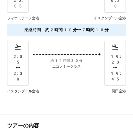
20:
0:2
05
0
フィウミチーノ空港
イスタンブール空港
乗継時間
：
約2時間10分〜7時間10分
2:0
19:
約11時間20分
5
20
エコノミークラス
〜
〜
2:3
19:
0
45
イスタンブール空港
羽田空港
ツアーの内容