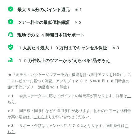
最大5%分のポイント還元
※1
ツアー料金の最低価格保証
※2
現地での24時間日本語サポート
1人あたり最大10万円までキャンセル保証
※3
10万件以上のツアーから“えらべる”品ぞろえ
*「ホテル・パッケージツアー予約」機能を持つ旅行アプリを対象に、ス
トアレビューに基づく調査。アプリブ（2025年6月18日時点の
旅行予約アプリ 満足度No.1調査）
※1 会員ステータスに応じてポイントの還元率が異なります。詳細は
こ
ちら
。
※2 同日程・同条件などの適用条件があります。他社のツアーより料金
が高い場合は、
こちら
よりお問い合わせください。
※3 サポート金額はキャンセル料の70%となります。適用条件は
こ
ちら
。