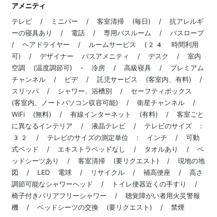
アメニティ
テレビ / ミニバー / 客室清掃 (毎日) / 抗アレルギ
ーの寝具あり / 電話 / 専用バスルーム / バスローブ
/ ヘアドライヤー / ルームサービス (24 時間利用
可) / デザイナー バスアメニティ / デスク / 室内
空調 (温度調節可) - 冷房 / 高級寝具 / プレミアム
チャンネル / ビデ / 託児サービス (客室内、有料) /
スリッパ / シャワー、浴槽別 / セーフティボックス
(客室内、ノートパソコン収容可能) / 衛星チャンネル /
WiFi (無料) / 有線インターネット (有料) / 客室ごと
に異なるインテリア / 液晶テレビ / テレビのサイズ :
32 / テレビのサイズの測定単位 : インチ / 可動
式ベッド / エキストラベッドなし / タオルあり / ベ
ッドシーツあり / 客室清掃 (要リクエスト) / 現地の地
図 / LED 電球 / リサイクル / 補高便座 / 高さ
調節可能なシャワーヘッド / トイレ便器近くの手すり /
椅子付きバリアフリーシャワー / 聴覚障がい者用火災警報
機 / ベッドシーツの交換 (要リクエスト) / 禁煙