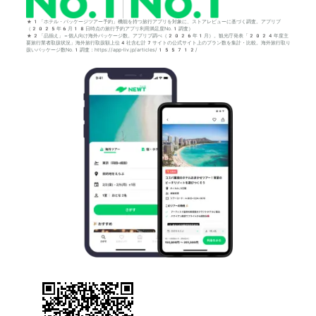
*1「ホテル・パッケージツアー予約」機能を持つ旅行アプリを対象に、ストアレビューに基づく調査。アプリブ
（2025年6月18日時点の旅行予約アプリ利用満足度No.1調査）
*2「品揃え」＝個人向け海外パッケージ数。アプリブ調べ（2026年1月）。観光庁発表「2024年度主
要旅行業者取扱状況」海外旅行取扱額上位4社含む計7サイトの公式サイト上のプラン数を集計・比較。海外旅行取り
扱いパッケージ数No.1調査：https://app-liv.jp/articles/155712/