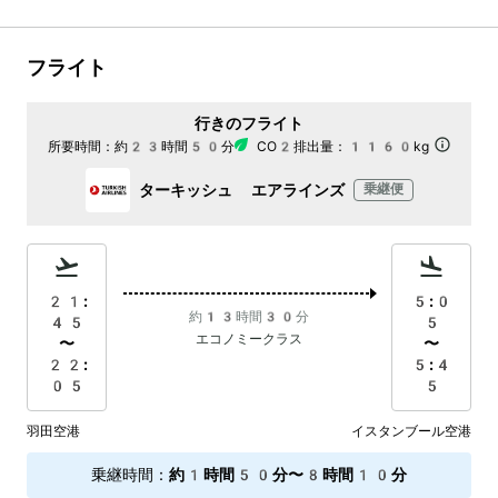
フライト
行きのフライト
所要時間：
約23時間50分
CO2排出量：
1160kg
ターキッシュ エアラインズ
乗継便
21:
5:0
約13時間30分
45
5
エコノミークラス
〜
〜
22:
5:4
05
5
羽田空港
イスタンブール空港
乗継時間
：
約1時間50分〜8時間10分