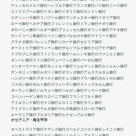
デュッセルドルフ旅行
ハンブルク旅行
フランス旅行
パリ旅行
ニース旅行
ストラスブール旅行
リヨン旅行
イギリス旅行
ロンドン旅行
エディンバラ旅行
リバプール旅行
マンチェスター旅行
イタリア旅行
ローマ旅行
ベネチア旅行
フィレンツェ旅行
ミラノ旅行
ナポリ旅行
ボローニャ旅行
ベルギー旅行
ブリュッセル旅行
ギリシャ旅行
アテネ旅行
サントリーニ島旅行
スペイン旅行
バルセロナ旅行
マドリード旅行
グラナダ旅行
バレンシア旅行
ジローナ旅行
セビリア旅行
オーストリア旅行
ウィーン旅行
ザルツブルク旅行
クロアチア旅行
ドブロブニク旅行
フィンランド旅行
ヘルシンキ旅行
ロヴァニエミ旅行
タンペレ旅行
スイス旅行
チューリッヒ旅行
バーゼル旅行
インターラーケン旅行
モントルー旅行
ツェルマット旅行
ルツェルン旅行
サンモリッツ旅行
ルガーノ旅行
オランダ旅行
アムステルダム旅行
ハンガリー旅行
ブダペスト旅行
チェコ旅行
プラハ旅行
ポルトガル旅行
リスボン旅行
ポルト旅行
スウェーデン旅行
ストックホルム旅行
ポーランド旅行
ノルウェー旅行
ベルゲン旅行
デンマーク旅行
コペンハーゲン旅行
スロベニア旅行
フランクフルト旅行
アイルランド旅行
モナコ旅行
エストニア旅行
タリン旅行
アイスランド旅行
マルタ旅行
マルタ島旅行
スロバキア旅行
ルーマニア旅行
ブルガリア旅行
ルクセンブルク旅行
オセアニア・南太平洋
オーストラリア旅行
ケアンズ旅行
ゴールドコースト旅行
シドニー旅行
メルボルン旅行
ブリスベン旅行
ハミルトン・アイランド旅行