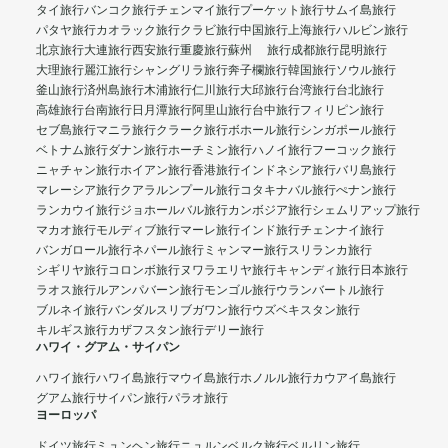
タイ旅行
バンコク旅行
チェンマイ旅行
プーケット旅行
サムイ島旅行
パタヤ旅行
カオラック旅行
クラビ旅行
中国旅行
上海旅行
ハルビン旅行
北京旅行
大連旅行
西安旅行
重慶旅行
蘇州 旅行
成都旅行
昆明旅行
大理旅行
麗江旅行
シャングリラ旅行
奔子欄旅行
韓国旅行
ソウル旅行
釜山旅行
済州島旅行
木浦旅行
仁川旅行
大邱旅行
台湾旅行
台北旅行
高雄旅行
台南旅行
日月潭旅行
阿里山旅行
台中旅行
フィリピン旅行
セブ島旅行
マニラ旅行
クラーク旅行
ボホール旅行
シンガポール旅行
ベトナム旅行
ダナン旅行
ホーチミン旅行
ハノイ旅行
フーコック旅行
ニャチャン旅行
ホイアン旅行
香港旅行
インドネシア旅行
バリ島旅行
マレーシア旅行
クアラルンプール旅行
コタキナバル旅行
ぺナン旅行
ランカウイ旅行
ジョホールバル旅行
カンボジア旅行
シェムリアップ旅行
マカオ旅行
モルディブ旅行
マーレ旅行
インド旅行
チェンナイ旅行
バンガロール旅行
ネパール旅行
ミャンマー旅行
スリランカ旅行
シギリヤ旅行
コロンボ旅行
ヌワラエリヤ旅行
キャンディ旅行
日本旅行
ラオス旅行
ルアンパバーン旅行
モンゴル旅行
ウランバートル旅行
ブルネイ旅行
バンダルスリブガワン旅行
ウズベキスタン旅行
キルギス旅行
カザフスタン旅行
デリー旅行
ハワイ・グアム・サイパン
ハワイ旅行
ハワイ島旅行
マウイ島旅行
ホノルル旅行
カウアイ島旅行
グアム旅行
サイパン旅行
パラオ旅行
ヨーロッパ
ドイツ旅行
ミュンヘン旅行
ニュルンベルク旅行
ベルリン旅行