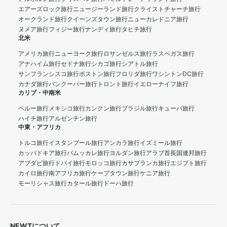
エアーズロック旅行
ニュージーランド旅行
クライストチャーチ旅行
オークランド旅行
クイーンズタウン旅行
ニューカレドニア旅行
ヌメア旅行
フィジー旅行
ナンディ旅行
タヒチ旅行
北米
アメリカ旅行
ニューヨーク旅行
ロサンゼルス旅行
ラスベガス旅行
アナハイム旅行
セドナ旅行
シカゴ旅行
シアトル旅行
サンフランシスコ旅行
ボストン旅行
フロリダ旅行
ワシントンDC旅行
カナダ旅行
バンクーバー旅行
トロント旅行
イエローナイフ旅行
カリブ・中南米
ペルー旅行
メキシコ旅行
カンクン旅行
ブラジル旅行
キューバ旅行
ハイチ旅行
アルゼンチン旅行
中東・アフリカ
トルコ旅行
イスタンブール旅行
アンカラ旅行
イズミール旅行
カッパドキア旅行
パムッカレ旅行
ヨルダン旅行
アラブ首長国連邦旅行
アブダビ旅行
ドバイ旅行
モロッコ旅行
カサブランカ旅行
エジプト旅行
カイロ旅行
南アフリカ旅行
ケープタウン旅行
ケニア旅行
モーリシャス旅行
カタール旅行
ドーハ旅行
NEWTについて